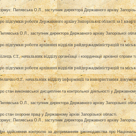
ормує:
Пилявська О.Л.,
заступник директора Державного архіву Запорізьк
підсумки роботи Державного архіву Запорізької області за І
кварт
Про
Пилявська О.Л.,
заступник директора Державного архіву Запорізької обла
підсумки роботи архівних відділів райдержадміністрацій та місь
Про
Білець С.Т.
ачальник відділу
,
н
організації і координації архівної справи 
підсумки роботи архівних відділів райдержадміністрацій та місь
Про
Величко О.Г.
ачальник відділу інформації
використання
докумен
, н
та
Про
стан виконавської дисципліни та контрольної діяльності у Державному
Пилявська О.Л.,
заступник директора Державного архіву Запорізької обла
Про
стан охорони праці у Державному архіві Запорізької області
.
ормує:
Пилявська О.Л.,
заступник директора Державного архіву Запорізьк
Про здійснення контролю за дотриманням законодавства про Національн