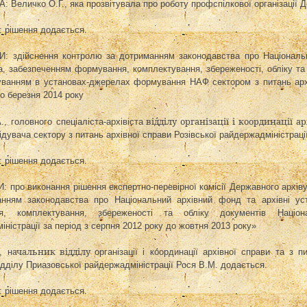
Величко О.Г., яка прозвітувала про роботу профспілкової організації Де
рішення додається.
: здійснення контролю за дотриманням законодавства про Національни
а, забезпеченням формування, комплектування, збереженості, обліку та
уванням в установах-джерелах формування НАФ сектором з питань архів
до березня 2014
року
відділу організації і координації а
, головного спеціаліста-архівіста
ідувача сектору з питань архівної справи Розівської райдержадміністрац
рішення додається.
: про виконання рішення
експертно-перевірної комісії Державного архіву
нням законодавства про Національний архівний фонд та архівні уст
я, комплектування, збереженості та обліку документів Націон
ністрації за період з серпня 2012 року до жовтня 2013 року»
ачальник відділу
,
н
організації і координації архівної справи та з 
ідділу Приазовської райдержадміністрації
Рося В.М.
додається.
рішення додається.