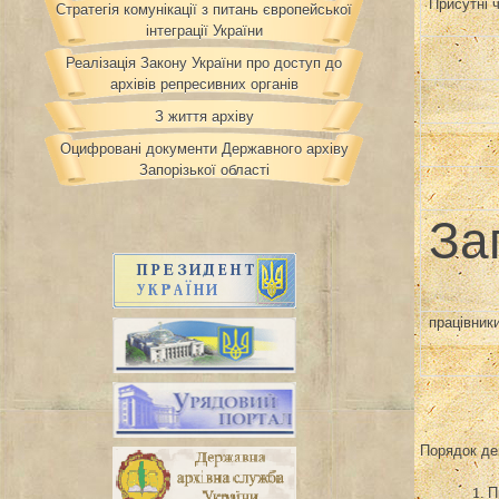
Присутні ч
Стратегія комунікації з питань європейської
інтеграції України
Реалізація Закону України про доступ до
архівів репресивних органів
З життя архіву
Оцифровані документи Державного архіву
Запорізької області
За
працівник
Порядок де
1
.
П