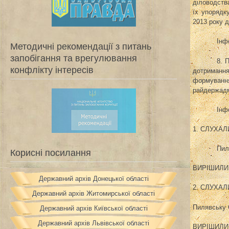
діловодств
їх упорядк
2013 року д
Інф
Методичні рекомендації з питань
запобігання та врегулювання
8. 
конфлікту інтересів
дотриманн
формуванн
райдержадмі
Інф
1. СЛУХАЛ
Пил
Корисні посилання
ВИРІШИЛИ: 
Державний архів Донецької області
2. СЛУХАЛИ
Державний архів Житомирської області
Пилявську 
Державний архів Київської області
Державний архів Львівської області
ВИРІШИЛИ: 