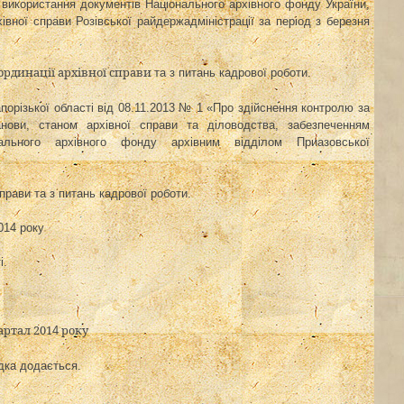
 використання документів Національного архівного фонду України,
ної справи Розівської райдержадміністрації за період з березня
координації архівної справи
та з питань кадрової роботи.
порізької області
від
08.11.2013 № 1 «
Про здійснення контролю за
нови, станом архівної справи та діловодства, забезпеченням
ального архівного фонду архівним відділом Приазовської
 справи та з питань кадрової роботи.
014 року
і
.
артал 201
року
4
дка додається.