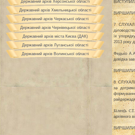
Державний архів Херсонської області
ВИСТУПИЛА: 
Державний архів Хмельницької області
ВИРІШИЛИ: 
Державний архів Черкаської області
7. СЛУХАЛИ
Державний архів Чернівецької області
діловодств
їх упорядк
Державний архів міста Києва (ДАК)
2013 року 
Державний архів Луганської області
Федько А.А.
Державний архів Волинської області
довідка
зав
ВИРІШИЛИ: 
8. СЛУХАЛИ
за дотрима
формуванн
райдержадмі
Білець С.Т.
архівного в
ВИРІШИЛИ: 