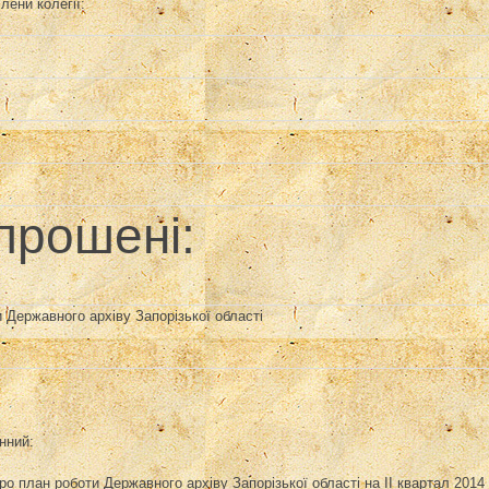
лени колегії:
прошені:
и Державного архіву Запорізької області
нний:
ро план роботи Державного архіву Запорізької області на ІІ квартал 2014 