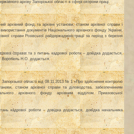
ржавного архіву Запорізької області в сфері охорони праці.
й архівний фонд та архівні установи, станом архівної справи і
 використання документів Національного архівного фонду України,
ної справи Розівської райдержадміністрації за період з березня
рхівної справи
та з питань кадрової роботи – довідка додається,
ії Воробель Н.О.
додається.
 Запорізької області
від
08.11.2013 № 1 «
Про здійснення контролю
анови, станом архівної справи та діловодства, забезпеченням
ального архівного фонду архівним відділом Приазовської
питань кадрової роботи
– довідка додається, довідка
н
ачальника