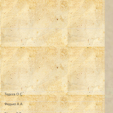
Тедєєв О.С.
Федько А.А.