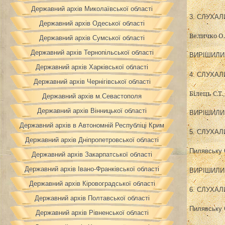
Державний архів Миколаївської області
3. СЛУХАЛИ
Державний архів Одеської області
Величко О.
Державний архів Сумської області
Державний архів Тернопільської області
ВИРІШИЛИ: 
Державний архів Харківської області
4. СЛУХАЛ
Державний архів Чернігівської області
Білець С.Т.
Державний архів м.Севастополя
Державний архів Вінницької області
ВИРІШИЛИ: 
Державний архів в Автономній Республіці Крим
5. СЛУХАЛ
Державний архів Дніпропетровської області
Пилявську 
Державний архів Закарпатської області
Державний архів Івано-Франківської області
ВИРІШИЛИ: 
Державний архів Кіровоградської області
6. СЛУХАЛ
Державний архів Полтавської області
Пилявську 
Державний архів Рівненської області