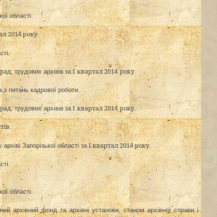
ої області.
ал 201
року
4
.
сті.
крад
за І
квартал 201
року
, трудових архівів
4
.
та з питань кадрової роботи
.
крад
за І
квартал 201
року
, трудових архівів
4
.
тів
.
за І квартал 201
року
 архіві Запорізької області
4
.
сті
.
ої області.
ий архівний фонд та архівні установи, станом архівної справи і