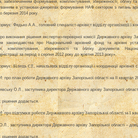
а, забезпеченням формування, комплектування, збереженості, обліку та
уванням в установах-джерелах формування НАФ сектором з питань архів
о березня 2014 року.
відділу організації і 
ормує:
Федько А.А., головний спеціаліст-архівіст
Про виконання рішення
експертно-перевірної комісії Державного архіву За
ям законодавства про Національний архівний фонд та архівні уста
я, комплектування, збереженості та обліку документів Націон
ністрації за період з серпня 2012 року до жовтня 2013 року».
Білець С.Т.
ачальник відділу
ормує:
,
н
організації і координації архівної
И: про
план роботи Державного архіву Запорізької області на ІІ квартал 2
явську О.Л.,
заступника директора Державного архіву Запорізької област
рішення додається.
ро
підсумки роботи Державного архіву Запорізької області за І
кв
: п
О.Л.,
заступника директора Державного архіву Запорізької області
– дові
рішення додається.