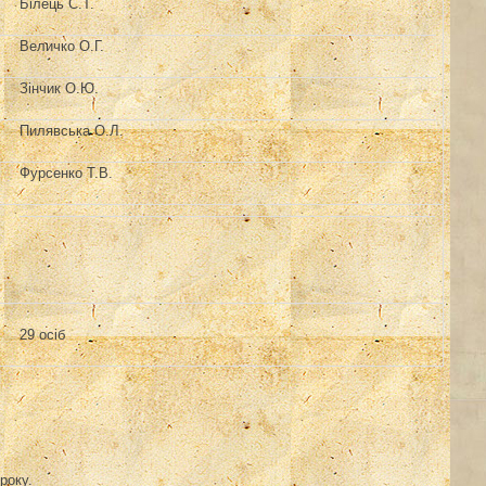
Білець С.Т.
Величко О.Г.
Зінчик О.Ю.
Пилявська О.Л.
Фурсенко Т.В.
29 осіб
року.