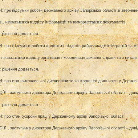
ро
: п
підсумки роботи Державного архіву Запорізької області зі звернен
Г.
ачальник
відділу інформації
використання
документів
, н
а
та
.
рішення додається.
підсумки роботи архівних відділів райдержадміністрацій та м
И: про
ачальник
відділу
,
н
а
організації і координації архівної справи та з пита
рішення додається.
И: про
стан виконавської дисципліни та контрольної діяльності у Державн
О.Л.,
заступника директора Державного архіву Запорізької області
– дові
рішення додається.
И: про
стан охорони праці у Державному архіві Запорізької області
О.Л.,
заступника директора Державного архіву Запорізької області
– дові