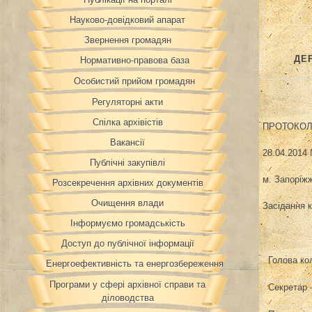
Науково-довідковий апарат
Звернення громадян
ДЕ
Нормативно-правова база
Особистий прийом громадян
Регуляторні акти
Спілка архівістів
ПРОТОКО
Вакансії
28.04.2014
Публічні закупівлі
м. Запоріж
Розсекречення архівних документів
Очищення влади
Засідання к
Інформуємо громадськість
Доступ до публічної інформації
Голова кол
Енергоефективність та енергозбереження
Програми у сфері архівної справи та
Секретар 
діловодства