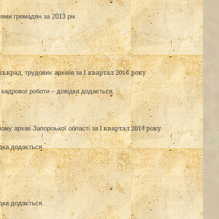
нями громадян за 2013 рік
іськрад
за І
квартал 201
року
, трудових архівів
4
нь кадрової роботи
– довідка додається.
за І квартал 201
року
ому архіві Запорізької області
4
дка додається.
дка додається.