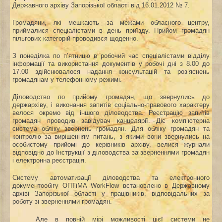
Державного архіву Запорізької області від 16.01.2012 № 7.
Громадяни, які мешкають за межами обласного центру,
приймалися спеціалістами в день приїзду. Прийом громадян
пільгових категорій проводився щоденно.
З понеділка по п’ятницю в робочий час спеціалістами відділу
інформації та використання документів у робочі дні з 8.00 до
17.00 здійснювалося надання консультацій та роз’яснень
громадянам у телефонному режимі.
Діловодство по прийому громадян, що звернулись до
держархіву, і виконання запитів соціально-правового характеру
велося окремо від іншого діловодства. Реєстрацію запитів
громадян проводив завідувач канцелярії. Діє комп’ютерна
система обліку звернень громадян. Для обліку громадян та
контролю за вирішенням питань, з якими вони звернулись на
особистому прийомі до керівників архіву, велися журнали
відповідно до Інструкції з діловодства за зверненнями громадян
і електронна реєстрація.
Систему автоматизації діловодства та електронного
документообігу ОПТіМА WorkFlow встановлено в Державному
архіві Запорізької області у працівників, відповідальних за
роботу зі зверненнями громадян.
Але в повній мірі можливості цієї системи не