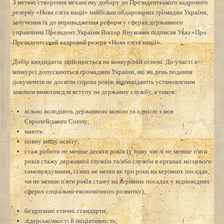
З метою створення механізму добору до Президентського кадрового
резерву «Нова еліта нації» найбільш обдарованих громадян України,
залучення їх до впровадження реформ у сферах державного
управління Президент України Віктор Янукович підписав Указ «Про
Президентський кадровий резерв «Нова еліта нації».
Добір кандидатів здійснюється на конкурсній основі. До участі в
конкурсі допускаються громадяни України, які на день подання
документів не досягли сорока років, відповідають установленим
законом вимогам для вступу на державну службу, а також:
вільно володіють державною мовою та однією з мов
Європейського Союзу;
мають:
повну вищу освіту;
стаж роботи не менше десяти років (у тому числі не менше п'яти
років стажу державної служби та/або служби в органах місцевого
самоврядування, із них не менш як три роки на керівних посадах,
чи не менше п'яти років стажу на керівних посадах у відповідних
сферах соціально-економічного розвитку);
бездоганні етичні стандарти;
лідерські якості й ініціативність;