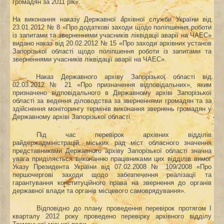
громадян за 2011 рік».
На виконання наказу Державної архівної служби України від
23.01.2012 № 8 «Про додаткові заходи щодо поліпшення роботи
із запитами та зверненнями учасників ліквідації аварії на ЧАЕС»
видано наказ від 20.02.2012 № 15 «Про заходи архівних установ
Запорізької області щодо поліпшення роботи із запитами та
зверненнями учасників ліквідації аварії на ЧАЕС».
Наказ Державного архіву Запорізької області від
02.03.2012 № 21 «Про призначення відповідальних», яким
призначено відповідального в Державному архіві Запорізької
області за ведення діловодства за зверненнями громадян та за
здійснення моніторингу термінів виконання звернень громадян у
Державному архіві Запорізької області.
Під час перевірок архівних відділів
райдержадміністрацій, міських рад міст обласного значення
представниками Державного архіву Запорізької області значна
увага приділяється виконанню працівниками цих відділів вимог
Указу Президента України від 07.02.2008 № 109/2008 «
Про
першочергові заходи щодо забезпечення реалізації та
гарантування конституційного права на звернення до органів
державної влади та органів місцевого самоврядування».
Відповідно до плану проведення перевірок протягом І
кварталу 2012 року проведено перевірку архівного відділу