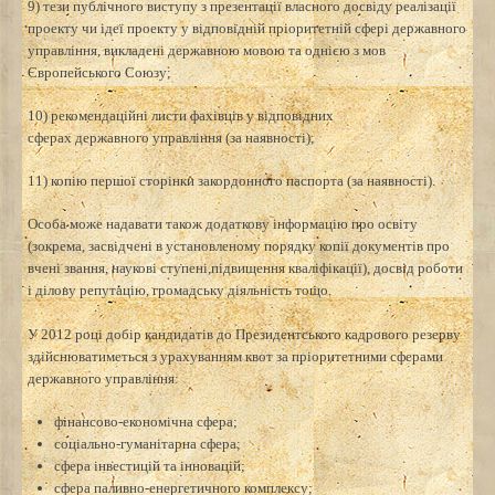
9) тези публічного виступу з презентації власного досвіду реалізації
проекту чи ідеї проекту у відповідній пріоритетній сфері державного
управління, викладені державною мовою та однією з мов
Європейського Союзу;
10) рекомендаційні листи фахівців у відповідних
сферах державного управління (за наявності);
11) копію першої сторінки закордонного паспорта (за наявності).
Особа може надавати також додаткову інформацію про освіту
(зокрема, засвідчені в установленому порядку копії документів про
вчені звання, наукові ступені,підвищення кваліфікації), досвід роботи
і ділову репутацію, громадську діяльність тощо.
У 2012 році добір кандидатів до Президентського кадрового резерву
здійснюватиметься з урахуванням квот за пріоритетними сферами
державного управління:
фінансово-економічна сфера;
соціально-гуманітарна сфера;
сфера інвестицій та інновацій;
сфера паливно-енергетичного комплексу;