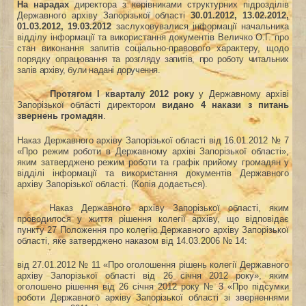
На нарадах
директора з керівниками структурних підрозділів
Державного архіву Запорізької області
30.01.2012, 13.02.2012,
01.03.2012, 19.03.2012
заслуховувалися інформації начальника
відділу інформації та використання документів Величко О.Г. про
стан виконання запитів соціально-правового характеру, щодо
порядку
опрацювання та розгляду запитів, про роботу читальних
залів архіву, були надані доручення
.
Протягом І кварталу 2012 року
у Державному архіві
Запорізької області директором
видано 4 накази з питань
звернень громадян
.
Наказ Державного архіву Запорізької області від 16.01.2012 № 7
«Про режим роботи в Державному архіві Запорізької області»,
яким затверджено режим роботи та графік прийому громадян у
відділі інформації та використання документів Державного
архіву Запорізької області. (Копія додається).
Наказ Державного архіву Запорізької області, яким
проводилося у життя рішення колегії архіву, що відповідає
пункту 27 Положення про колегію Державного архіву Запорізької
області, яке затверджено наказом від 14.03.2006 № 14:
від 27.01.2012 № 11 «Про оголошення рішень колегії Державного
архіву Запорізької області від 26 січня 2012 року», яким
оголошено рішення від 26 січня 2012 року № 3 «Про підсумки
роботи Державного архіву Запорізької області зі зверненнями