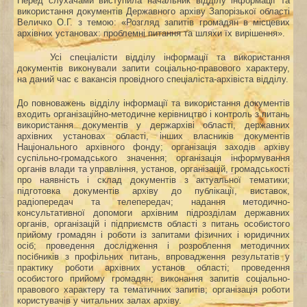
Перед слухачами виступила начальник відділу інформації та
використання документів Державного архіву Запорізької області
Величко О.Г. з темою: «Розгляд запитів громадян в місцевих
архівних установах: проблемні питання та шляхи їх вирішення».
Усі спеціалісти відділу інформації та використання
документів виконували запити соціально-правового характеру,
на даний час є вакансія провідного спеціаліста-архівіста відділу.
До повноважень відділу інформації та використання документів
входить організаційно-методичне керівництво і контроль з питань
використання документів у держархіві області, державних
архівних установах області, інших власників документів
Національного архівного фонду; організація заходів архіву
суспільно-громадського значення; організація інформування
органів влади та управління, установ, організацій, громадськості
про наявність і склад документів з актуальної тематики;
підготовка документів архіву до публікації, виставок,
радіопередач та телепередач; надання методично-
консультативної допомоги архівним підрозділам державних
органів, організацій і підприємств області з питань особистого
прийому громадян і роботи із запитами фізичних і юридичних
осіб; проведення дослідження і розроблення методичних
посібників з профільних питань, впровадження результатів у
практику роботи архівних установ області; проведення
особистого прийому громадян; виконання запитів соціально-
правового характеру та тематичних запитів; організація роботи
користувачів у читальних залах архіву.