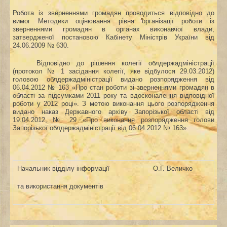
Робота із зверненнями громадян проводиться відповідно до
вимог Методики оцінювання рівня організації роботи із
зверненнями громадян в органах виконавчої влади,
затвердженої постановою Кабінету Міністрів України від
24.06.2009 № 630.
Відповідно до рішення колегії облдержадміністрації
(протокол № 1 засідання колегії, яке відбулося 29.03.2012)
головою облдержадміністрації видано розпорядження від
06.04.2012 № 163 «Про стан роботи зі зверненнями громадян в
області за підсумками 2011 року та вдосконалення відповідної
роботи у 2012 році». З метою виконання цього розпорядження
видано наказ Державного архіву Запорізької області від
19.04.2012, № 29 «Про виконання розпорядження голови
Запорізької облдержадміністрації від 06.04.2012 № 163».
Начальник відділу інформації
О.Г. Величко
та використання документів