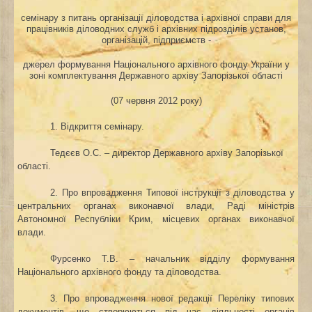
семінару з питань організації діловодства і архівної справи для
працівників діловодних служб і архівних підрозділів установ,
організацій, підприємств -
джерел формування Національного архівного фонду України у
зоні комплектування Державного архіву Запорізької області
(07 червня 2012 року)
1. Відкриття семінару.
Тедєєв О.С. – директор Державного архіву Запорізької
області.
2. Про впровадження Типової інструкції з діловодства у
центральних органах виконавчої
влади, Раді міністрів
Автономної Республіки Крим, місцевих органах виконавчої
влади.
Фурсенко Т.В. – начальник відділу формування
Національного архівного фонду та діловодства.
3. Про впровадження нової редакції Переліку типових
документів, що створюються під час діяльності органів