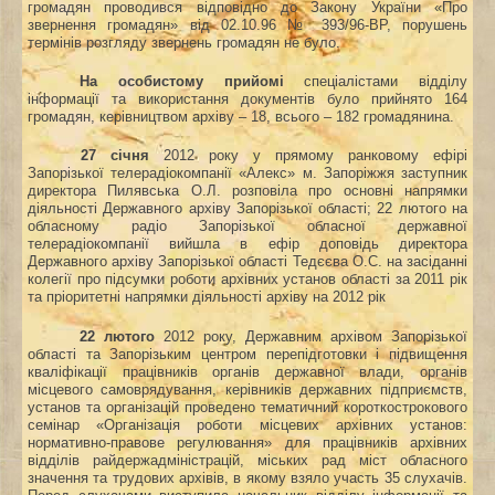
громадян проводився відповідно до Закону України «Про
звернення громадян» від 02.10.96 № 393/96-ВР, порушень
термінів розгляду звернень громадян не було.
На особистому прийомі
спеціалістами відділу
інформації та використання документів було прийнято 164
громадян, керівництвом архіву – 18, всього – 182 громадянина.
27 січня
2012 року у прямому ранковому ефірі
Запорізької телерадіокомпанії «Алекс» м. Запоріжжя заступник
директора Пилявська О.Л. розповіла про основні напрямки
діяльності Державного архіву Запорізької області; 22 лютого на
обласному радіо Запорізької обласної державної
телерадіокомпанії вийшла в ефір доповідь директора
Державного архіву Запорізької області Тедєєва О.С. на засіданні
колегії про підсумки роботи архівних установ області за 2011 рік
та пріоритетні напрямки діяльності архіву на 2012 рік
22 лютого
2012 року, Державним архівом Запорізької
області та Запорізьким центром перепідготовки і підвищення
кваліфікації працівників органів державної влади, органів
місцевого самоврядування, керівників державних підприємств,
установ та організацій проведено тематичний короткострокового
семінар «Організація роботи місцевих архівних установ:
нормативно-правове регулювання» для працівників архівних
відділів райдержадміністрацій, міських рад міст обласного
значення та трудових архівів, в якому взяло участь 35 слухачів.