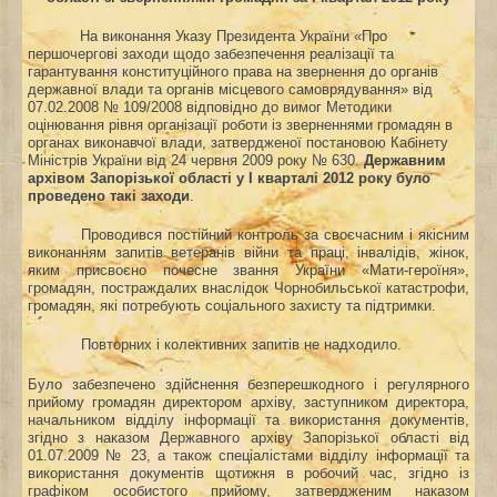
На виконання Указу Президента України «Про
першочергові заходи щодо забезпечення реалізації та
гарантування конституційного права на звернення до органів
державної влади та органів місцевого самоврядування» від
07.02.2008 № 109/2008 відповідно до вимог Методики
оцінювання рівня організації роботи із зверненнями громадян в
органах виконавчої влади, затвердженої постановою Кабінету
Міністрів України від 24 червня 2009 року № 630.
Державним
архівом Запорізької області у І кварталі 2012 року було
проведено такі заходи
.
Проводився постійний контроль за своєчасним і якісним
виконанням запитів ветеранів війни та праці, інвалідів, жінок,
яким присвоєно почесне звання України «Мати-героїня»,
громадян, постраждалих внаслідок Чорнобильської катастрофи,
громадян, які потребують соціального захисту та підтримки.
Повторних і колективних запитів не надходило.
Було забезпечено здійснення безперешкодного і регулярного
прийому громадян директором архіву, заступником директора,
начальником відділу інформації та використання документів,
згідно з наказом Державного архіву Запорізької області від
01.07.2009 № 23, а також спеціалістами відділу інформації та
використання документів щотижня в робочий час, згідно із
графіком особистого прийому, затвердженим наказом