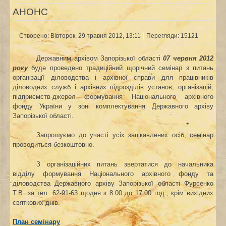
АНОНС
Створено: Вівторок, 29 травня 2012, 13:11
Перегляди: 15121
Державним архівом Запорізької області
07 червня 2012
року
буде проведено традиційний щорічний
семінар з питань
організації діловодства і архівної справи для працівників
діловодних служб і архівних підрозділів установ, організацій,
підприємств-джерел формування Національного архівного
фонду України у зоні комплектування Державного архіву
Запорізької області.
Запрошуємо до участі усіх зацікавлених осіб, семінар
проводиться безкоштовно.
З організаційних питань звертатися до
начальника
відділу формування Національного архівного фонду та
діловодства Державного архіву Запорізької області Фурсенко
Т.В. за тел. 62-91-63 щодня з 8.00 до 17.00 год., крім вихідних
святкових днів.
План семінару