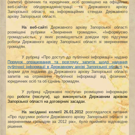
(запити) фізичних та юридичних осіб розміщено на офіційних
веб-сайтах облдержадміністрації та Державного архіву
Запорізької області, на інформаційних стендах Державного
архіву Запорізької області.
На веб-сайті
Державного архіву Запорізької області
розміщені рубрики «Звернення громадян», «Інформуємо
громадськість», у яких розміщуються довідки про підсумки
роботи Державного архіву Запорізької області зі зверненнями
громадян.
У рубриці «Про доступ до публічної інформації» надано
Порядок опрацювання та розгляду запитів щодо надання
публічної інформації в Державному архіві Запорізької області
та
ф
орми для подання до Державного архіву Запорізької області
запитів на отримання публічної інформації від фізичних,
юридичних осіб та об’єднань громадян.
У рубриці «Державні послуги» розміщено інформацію
про
роботи (послуги), що виконуються Державним архівом
Запорізької області на договірних засадах.
На засіданні колегії
26.01.2012
розглядалося питання
«Про підсумки роботи Державного архіву Запорізької області зі
зверненнями громадян за 2012 рік», було прийнято відповідне
рішення.