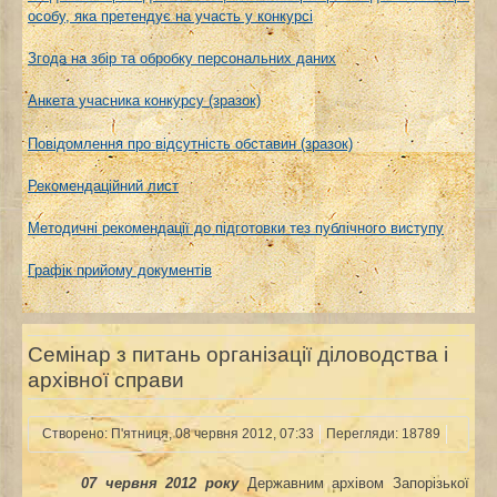
особу, яка претендує на участь у конкурсі
Згода на збір та обробку персональних даних
Анкета учасника конкурсу (зразок)
Повідомлення про відсутність обставин (зразок)
Рекомендаційний лист
Методичні рекомендації до підготовки тез публічного виступу
Графік прийому документів
Семінар з питань організації діловодства і
архівної справи
Створено: П'ятниця, 08 червня 2012, 07:33
Перегляди: 18789
07 червня 2012 року
Державним
архівом
Запорізької