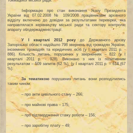
Токмацької міської ради.
Інформацію про стан виконання Указу Президента
України від 07.02.2008 № 109/2008 працівниками архівного
відділу включено до довідки за результатами перевірки, яка
направлялася керівництву міської ради та сектору контролю
апарату облдержадміністрації.
У І кварталі 2012 року
до Державного архіву
Запорізької області надійшло 798 звернень від громадян України,
іноземних громадян та юридичних осіб (у І кварталі 2011 р. ‑
886). Кількість питань, порушених у зверненнях – 822 (у І
кварталі 2011 р. ‑ 928). Виконано з них із позитивним
результатом – 509 запитів (62 %), (у І кварталі 2011 р. – 618 (67
%).
За тематикою
порушених питань вони розподілились
таким чином:
– про акти цивільного стану – 266;
– про майнові права – 175;
– про підтвердження стажу роботи – 156;
– про заробітну плату – 49;