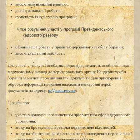
високі комунікаційні навички;
досвід командної роботи;
сумісність із культурою програми;
·
чітке розуміння участі у програмі Президентського
кадрового резерву
бажання працювати у проектах державного сектору України;
високі аналітичні здібності.
Для участі у конкурсі особа, яка відповідає вимогам, особисто подає
в друкованому вигляді до територіального органу Нацдержслужби
України за місцем проживання такі документи (для прискорення
обробки інформації прохання надсилати електронні версії
документів на адресу:
pr@nads.gov.ua
):
1) заяви про:
участь у конкурсі із зазначенням пріоритетної сфери державного
управління;
згоду на проведення перевірки поданих нею відомостей;
згоду на зберігання, використання та оприлюднення персональної