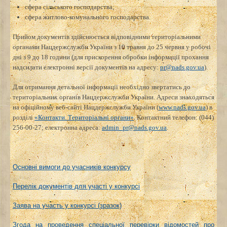
сфера сільського господарства;
сфера житлово-комунального господарства.
Прийом документів здійснюється відповідними територіальними
органами Нацдержслужби України з 10 травня до 25 червня у робочі
дні з 9 до 18 години (для прискорення обробки інформації прохання
надсилати електронні версії документів на адресу:
pr@nads.gov.ua
).
Для отримання детальної інформації необхідно звертатись до
територіальних органів Нацдержслужби України. Адреси знаходяться
на офіційному веб-сайті Нацдержслужби України (
www.nads.gov.ua
) в
розділі
«Контакти. Територіальні органи»
. Контактний телефон: (044)
256-00-27; електронна адреса:
admin_pr@nads.gov.ua
.
Основні вимоги до учасників конкурсу
Перелік документів для участі у конкурсі
Заява на участь у конкурсі (зразок)
Згода на проведення спеціальної перевірки відомостей про