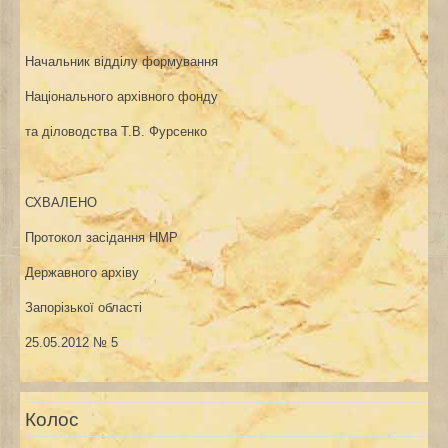
Начальник відділу
формування
Національного
архівного фонду
та діловодства
Т.В. Фурсенко
СХВАЛЕНО
Протокол засідання НМР
Державного архіву
Запорізької області
25.05.2012 № 5
Колос