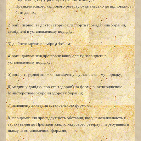
інформації, яку у разі зарахування особи до
Президентського кадрового резерву буде внесено до відповідної
бази даних;
2) копії першої та другої сторінок паспорта громадянина України,
засвідчені в установленому порядку;
3) дві фотокартки розміром 4x6 см;
4) копії документів про повну вищу освіту, засвідчені в
установленому порядку;
5) копію трудової книжки, засвідчену в установленому порядку;
6) медичну довідку про стан здоров'я за формою, затвердженою
Міністерством охорони здоров'я України;
7) заповнену анкету за встановленою формою;
8) повідомлення про відсутність обставин, що унеможливлюють її
зарахування до Президентського кадрового резерву і перебування в
ньому за встановленою формою;