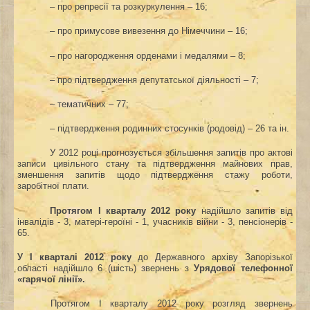
– про репресії та розкуркулення – 16;
– про примусове вивезення до Німеччини – 16;
– про нагородження орденами і медалями – 8;
– про підтвердження депутатської діяльності – 7;
– тематичних – 77;
– підтвердження родинних стосунків (родовід) – 26 та ін.
У 2012 році прогнозується збільшення запитів про актові
записи цивільного стану та підтвердження майнових прав,
зменшення запитів щодо підтвердження стажу роботи,
заробітної плати.
Протягом І кварталу 2012 року
надійшло запитів від
інвалідів - 3, матері-героїні - 1, учасників війни - 3, пенсіонерів -
65.
У І кварталі 2012 року
до Державного архіву Запорізької
області надійшло 6 (шість) звернень з
Урядової телефонної
«гарячої лінії».
Протягом І кварталу 2012 року розгляд звернень