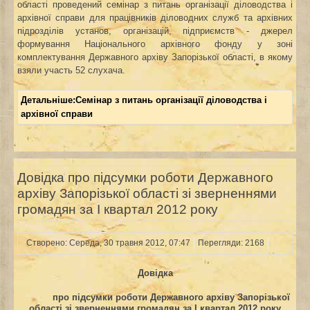
області
проведений семінар з питань організації діловодства і
архівної справи для працівників
діловодних
служб
та
архівних
підрозділів
установ,
організацій, підприємств - джерел
формування Національного архівного фонду у зоні
комплектування Державного архіву Запорізької області,
в якому
взяли участь 52 слухача.
Детальніше:Семінар з питань організації діловодства і
архівної справи
Довідка про підсумки роботи Державного
архіву Запорізької області зі зверненнями
громадян за І квартал 2012 року
Створено: Середа, 30 травня 2012, 07:47
Перегляди: 2168
Довідка
про підсумки роботи Державного архіву Запорізької
області зі зверненнями громадян
за
І квартал
201
2
року