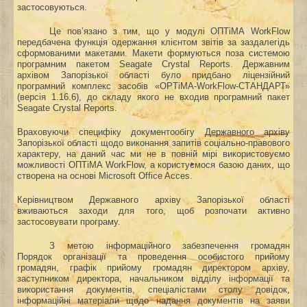
застосовуються.
Це пов’язано з тим, що у модулі ОПТіМА WorkFlow
передбачена функція одержання клієнтом звітів за заздалегідь
сформованими макетами. Макети формуються поза системою
програмним пакетом Seagate Crystal Reports. Державним
архівом Запорізької області було придбано ліцензійний
програмний комплекс засобів «OPTiMA-WorkFlow-СТАНДАРТ»
(версія 1.16.6), до складу якого не входив програмний пакет
Seagate Crystal Reports.
Враховуючи специфіку документообігу Державного архіву
Запорізької області щодо виконання запитів соціально-правового
характеру, на даний час ми не в повній мірі використовуємо
можливості ОПТіМА WorkFlow, а користуємося базою даних, що
створена на основі Microsoft Office Acces.
Керівництвом Державного архіву Запорізької області
вживаються
заходи для того, щоб розпочати активно
застосовувати програму.
З метою інформаційного забезпечення громадян
Порядок організації та проведення особистого прийому
громадян, графік прийому громадян директором архіву,
заступником директора, начальником відділу інформації та
використання документів, спеціалістами столу довідок,
інформаційні матеріали щодо надання документів на заяви