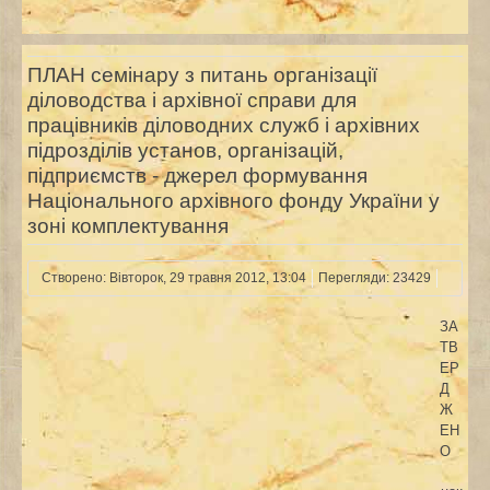
ПЛАН семінару з питань організації
діловодства і архівної справи для
працівників діловодних служб і архівних
підрозділів установ, організацій,
підприємств - джерел формування
Національного архівного фонду України у
зоні комплектування
Створено: Вівторок, 29 травня 2012, 13:04
Перегляди: 23429
ЗА
ТВ
ЕР
Д
Ж
ЕН
О