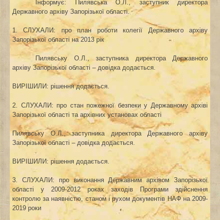
Інформує: Пилявська О.Л., заступник директора
Державного архіву Запорізької області.
1. СЛУХАЛИ: про
план роботи
колегії
Державного архіву
Запорізької
області
на
201
3
р
і
к
Пилявську О.Л., заступника директора Державного
архіву Запорізької області – довідка додається.
ВИРІШИЛИ: рішення додається.
2. СЛУХАЛИ: п
ро
стан пожежної безпеки у Державному архіві
Запорізької області
та архівних установах області
Пилявську О.Л., заступника директора Державного архіву
Запорізької області – довідка додається.
ВИРІШИЛИ: рішення додається.
3. СЛУХАЛИ: п
ро
виконання Державним архівом Запорізької
області у 2009-2012 роках заходів Програми здійснення
контролю за наявністю, станом і рухом документів НАФ на 2009-
2019 роки