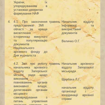
України, їх
упорядкуванням в
установах-джерелах
формування НАФ
4.
4.
1. Про заохочення
травень
Начальник відділу
представників ЗМІ
інформації
та
області за краще
використання
висвітлення
документів
історичного минулого
та популяризацію
Величко О.Г.
документів
Національного
архівного фонду
до
Дня журналіста
4.2. Звіт про роботу
травень
Начальник архівного
начальника архівного
відділу Запорізької
відділу Запорізької
міськради
міської ради щодо
виконання
Щербаха Л.І.,
повноважень органів
виконавчої влади,
начальник відділу
делегованих органам
організації і
місцевого
координації архівної
самоврядування з
справи
питань управління
архівною справою та