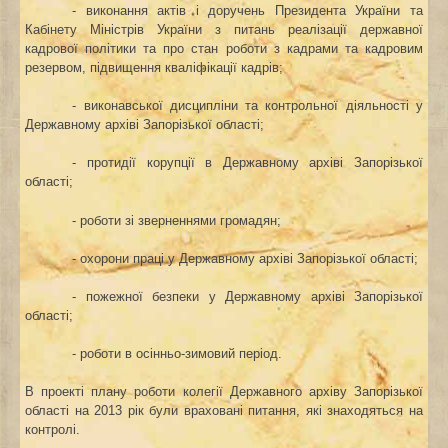
- виконання актів і доручень Президента України та
Кабінету Міністрів України з питань реалізації державної
кадрової політики та про стан роботи з кадрами та кадровим
резервом, підвищення кваліфікації кадрів;
- виконавської дисципліни та контрольної діяльності у
Державному архіві Запорізької області;
- протидії корупції в Державному архіві Запорізької
області;
- роботи зі зверненнями громадян;
- охорони праці у Державному архіві Запорізької області;
- пожежної безпеки у Державному архіві Запорізької
області;
- роботи в осінньо-зимовий період.
В проекті плану роботи колегії
Державного архіву Запорізької
області на 2013 рік
були враховані питання, які знаходяться на
контролі.