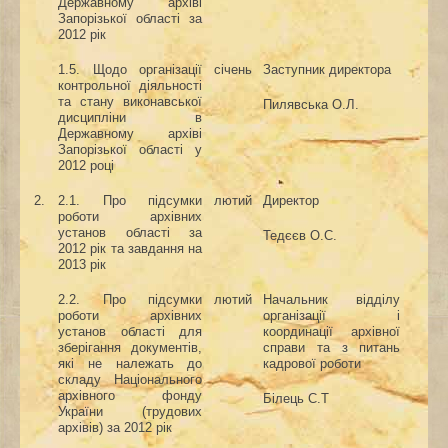
Державному архіві
Запорізької області за
2012 рік
1.5. Щодо організації
січень
Заступник директора
контрольної діяльності
та стану виконавської
Пилявська О.Л.
дисципліни в
Державному архіві
Запорізької області у
2012 році
2
.
2.1
.
Про підсумки
лютий
Директор
роботи
архівних
установ області за
Тедєєв О.С.
20
12
рік та завдання на
20
13
рік
2.
2.
Про підсумки
лютий
Начальник відділу
роботи архівних
організації і
установ області для
координації архівної
зберігання документів,
справи та з питань
які не належать до
кадрової роботи
складу Національного
архівного фонду
Білець С.Т
України (трудових
архівів) за 20
12
рік