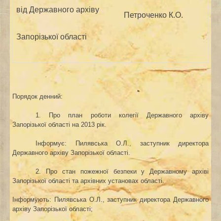
від Державного архіву
Петроченко К.О.
Запорізької області
Порядок денний:
1
.
Про план роботи
колегії
Державного архіву
Запорізької
області
на
201
3
р
і
к
.
Інформує: Пилявська О.Л., заступник директора
Державного архіву Запорізької області.
2.
Про стан пожежної безпеки у Державному архіві
Запорізької області
та архівних установах області.
Інформують: Пилявська О.Л., заступник директора Державного
архіву Запорізької області;