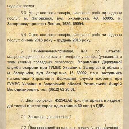
надання послуг:
5.3. Місце поставки товарів, виконання робіт чи надання
послуг
:
м. Запоріжжя, вул. Українська, 48, 69095, м.
Запоріжжя, проспект Леніна, 162б, 69054.
5.4. Строк поставки товарів, виконання робіт чи надання
послуг
:
січень 2013 року – грудень 2013 року.
6. Найменування/прізвище, ім’я, по батькові,
місцезнаходження та контактні телефони учасника (учасників), з
яким (якими) проведено переговори.
Управління Державної
служби охорони при ГУМВС України в Запорізькій області,
м. Запоріжжя, вул. Запорізька, 15, 69002, т.в.о. заступника
начальника Управління Державної служби охорони при
ГУМВС України в Запорізькій області Рижинський Андрій
Володимирович, тел. (0612) 62 20 01.
7. Ціна пропозиції:
452541,60 грн. (чотириста п’ятдесят
дві тисячі п’ятсот сорок одна гривна 60 коп.) з ПДВ.
7.1. Загальна ціна пропозиції.
7.2. Ціна пропозиції за одиницю товару (у разі закупівлі