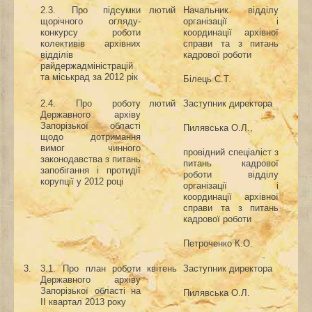
2.
3.
Про
підсумки
лютий
Начальник відділу
щорічного огляду-
організації і
конкурсу роботи
координації архівної
колективів архівних
справи та з питань
відділів
кадрової роботи
райдержадміністрацій
та міськрад за 2012 рік
Білець С.Т.
2.4. Про роботу
лютий
Заступник директора
Державного архіву
Запорізької області
Пилявська О.Л.,
щодо дотримання
вимог чинного
провідний спеціаліст з
законодавства з питань
питань кадрової
запобігання і протидії
роботи відділу
корупції у 2012 році
організації і
координації архівної
справи та з питань
кадрової роботи
Петроченко К.О.
3.
3.1. Про план роботи
квітень
Заступник директора
Державного архіву
Запорізької області на
Пилявська О.Л.
ІІ квартал 2013 року