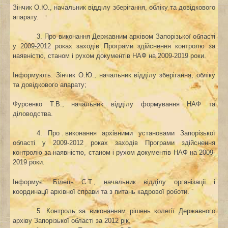
Зінчик О.Ю.
, н
ачальник відділу зберігання, обліку та довідкового
апарату
.
3. Про виконання Державним архівом Запорізької області
у 2009-2012 роках заходів Програми здійснення контролю за
наявністю, станом і рухом документів НАФ на 2009-2019 роки.
Інформують:
Зінчик О.Ю.
, н
ачальник відділу зберігання, обліку
та довідкового апарату
;
Фурсенко Т.В., начальник відділу формування НАФ та
діловодства.
4. Про виконання архівними установами Запорізької
області у 2009-2012 роках заходів Програми здійснення
контролю за наявністю, станом і рухом документів НАФ на 2009-
2019 роки.
Інформує:
Білець С.Т.
, н
ачальник відділу
організації і
координації архівної справи та з питань кадрової роботи.
5.
Контроль за виконанням рішень колегії
Державного
архіву Запорізької області
за 201
2
рік
.