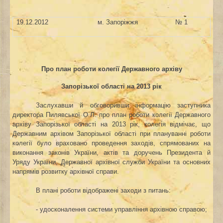
19.12.2012
м. Запоріжжя
№ 1
Про план роботи колегії Державного архіву
Запорізької області на 2013 рік
Заслухавши й обговоривши інформацію заступника
директора Пилявської О.Л. про план роботи колегії Державного
архіву Запорізької області на 2013 рік, колегія відмічає, що
Державним архівом Запорізької області при плануванні роботи
колегії було враховано проведення заходів, спрямованих на
виконання законів України, актів та доручень Президента й
Уряду України, Державної архівної служби України та основних
напрямів розвитку архівної справи.
В плані роботи відображені заходи з питань:
- удосконалення системи управління архівною справою;