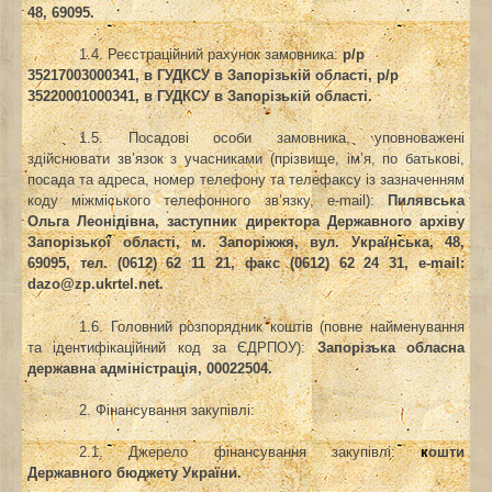
48, 69095.
1.4. Реєстраційний рахунок замовника
:
р/р
35217003000341, в ГУДКСУ в Запорізькій області, р/р
35220001000341, в ГУДКСУ в Запорізькій області.
1.5. Посадові особи замовника, уповноважені
здійснювати зв’язок з учасниками (прізвище, ім’я, по батькові,
посада та адреса, номер телефону та телефаксу із зазначенням
коду міжміського телефонного зв’язку, e-mail):
Пилявська
Ольга Леонідівна, заступник директора Державного архіву
Запорізької області, м. Запоріжжя, вул. Українська, 48,
69095, тел. (0612) 62 11 21, факс (0612) 62 24 31, е-
mail
:
dazo
@
zp
.
ukrtel
.
net
.
1.6. Головний розпорядник коштів (повне найменування
та ідентифікаційний код за ЄДРПОУ)
:
Запорізька обласна
державна адміністрація, 00022504.
2. Фінансування закупівлі:
2.1. Джерело фінансування закупівлі
:
к
ошти
Державного бюджету України.