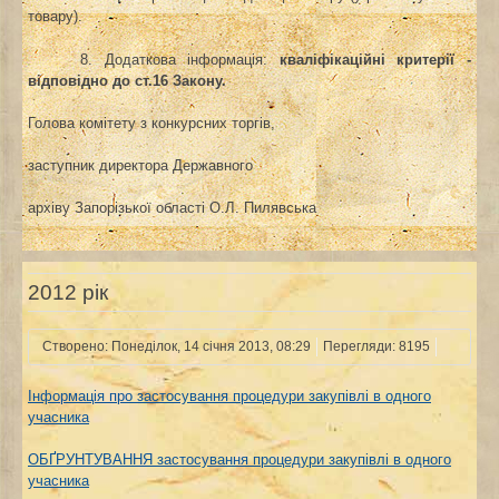
товару).
8. Додаткова інформація:
кваліфікаційні критерії -
відповідно до ст.16 Закону.
Голова комітету з конкурсних торгів,
заступник директора Державного
архіву Запорізької області
О.Л. Пилявська
2012 рік
Створено: Понеділок, 14 січня 2013, 08:29
Перегляди: 8195
Інформація про застосування процедури закупівлі в одного
учасника
ОБҐРУНТУВАННЯ застосування процедури закупівлі в одного
учасника