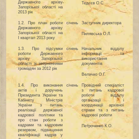
Державного архіву
Тедєєв О.С.
Запорізької області на
2013 рік
1.2. Про план роботи
січень
Заступник директора
Державного архіву
Запорізької області на
Пилявська О.Л.
І квартал 2013 року
1
.
3.
Про підсумки
січень
Начальник відділу
роботи Державного
інформації
та
архіву Запорізької
використання
області зі зверненнями
документів
громадян за 2012 рік
Величко О.Г.
1.4. Про виконання
січень
Провідний спеціаліст
актів і доручень
з питань кадрової
Президента України та
роботи відділу
Кабінету Міністрів
організації і
України з питань
координації архівної
реалізації державної
справи та з питань
кадрової політики та
кадрової роботи
про стан роботи з
кадрами та кадровим
Петроченко К.О.
резервом, підвищення
кваліфікації кадрів у