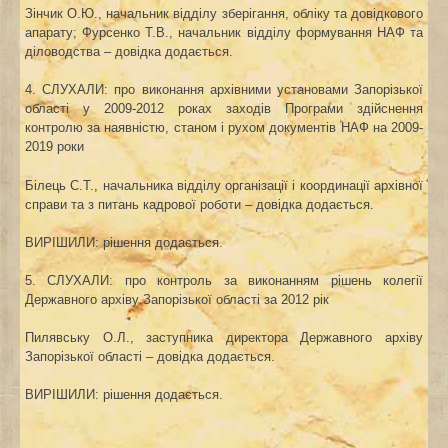
Зінчик О.Ю.
, н
ачальник відділу зберігання, обліку та довідкового
апарату
; Фурсенко Т.В., начальник відділу формування НАФ та
діловодства – довідка додається.
4. СЛУХАЛИ: про виконання архівними установами Запорізької
області у 2009-2012 роках заходів Програми здійснення
контролю за наявністю, станом і рухом документів НАФ на 2009-
2019 роки
Білець С.Т.
, н
ачальник
а
відділу
організації і координації архівної
справи та з питань кадрової роботи – довідка додається.
ВИРІШИЛИ: рішення додається.
5. СЛУХАЛИ: про к
онтроль за виконанням рішень колегії
Державного архіву Запорізької області
за 201
2
рік
Пилявську О.Л., заступника директора Державного архіву
Запорізької області – довідка додається.
ВИРІШИЛИ: рішення додається.