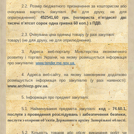
2.2. Розмір бюджетного призначення за кошторисом або
очікувана вартість закупівлі (не для друку, не для
оприлюднення)
:
452541,60 грн. (чотириста п’ятдесят дві
тисячі п’ятсот сорок одна гривна 60 коп.) з ПДВ.
2.3. Очікувана ціна одиниці товару (у разі закупівлі
товару) (не для друку, не для оприлюднення).
3. Адреса веб-порталу Міністерства економічного
розвитку і торгівлі України, на якому розміщується інформація
про закупівлю:
www.tender.me.gov.ua.
4. Адреса веб-сайту, на якому замовником додатково
розміщується інформація про закупівлю (у разі наявності)
:
www
.
archivzp
.
gov
.
ua
.
5. Інформація про предмет закупівлі:
5.1. Найменування предмета закупівлі
:
код –
74.60.1,
послуги з проведення розслідувань і забезпечення безпеки,
.
послуги з охорони об’єктів Державного архіву Запорізької області
5.2. Кількість товарів або обсяг виконання робіт чи