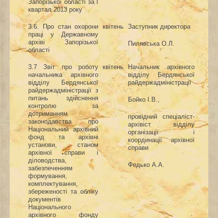
Запорізької області
за І
квартал 201
3
року
3.6.
Про
стан охорони
квітень
Заступник директора
праці у Державному
архіві Запорізької
Пилявська О.Л.
області
3
.
7 Звіт про роботу
квітень
Начальник архівного
начальника архівного
відділу Бердянської
відділу Бердянської
райдержадміністрації
райдержадміністрації з
питань здійснення
Бойко І.В.
,
контролю за
дотриманням
провідний спеціаліст-
законодавства про
архівіст
відділу
Національний архівний
організації і
фонд та архівні
координації архівної
установи, станом
справи
архівної справи і
діловодства,
Федько А.А.
забезпеченням
формування,
комплектування,
збереженості та обліку
документів
Національного
архівного фонду