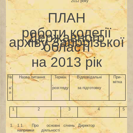
2012 року
ПЛАН
роботи колегії
Державного
архіву Запорізької
області
на 2013 рік
№
Назва питання
Термін
Відповідальні
При
-
мітка
з/
розгляду
за підготовку
п
1
2
3
4
5
1.
1.1. Про основні
січень
Директор
напрямки діяльності