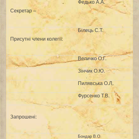
Федько А.А.
Секретар –
Білець С.Т.
Присутні члени колегії:
Величко О.Г.
Зінчик О.Ю.
Пилявська О.Л.
Фурсенко Т.В.
Запрошені:
Бондар В.О.