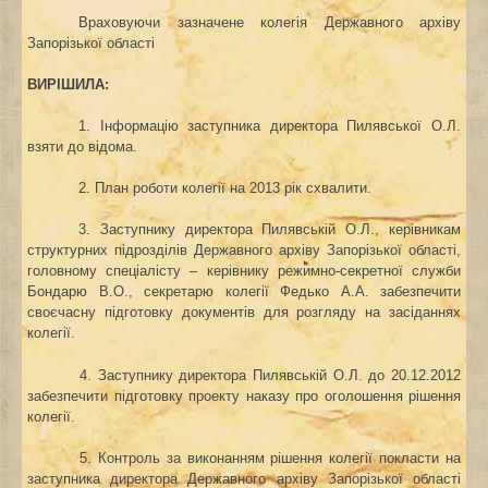
Враховуючи зазначене колегія Державного архіву
Запорізької області
ВИРІШИЛА:
1. Інформацію заступника директора Пилявської О.Л.
взяти до відома.
2. План роботи колегії на 2013 рік схвалити.
3. Заступнику директора Пилявській О.Л., керівникам
структурних підрозділів Державного архіву Запорізької області,
головному спеціалісту – керівнику режимно-секретної служби
Бондарю В.О., секретарю колегії Федько А.А. забезпечити
своєчасну підготовку документів для розгляду на засіданнях
колегії.
4. Заступнику директора Пилявській О.Л. до 20.12.2012
забезпечити підготовку проекту наказу про оголошення рішення
колегії.
5. Контроль за виконанням рішення колегії покласти на
заступника директора Державного архіву Запорізької області