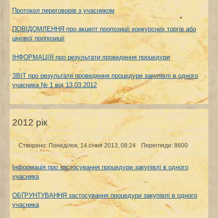
Протокол переговорів з учасником
ПОВІДОМЛЕННЯ про акцепт пропозиції конкурсних торгів або
цінової пропозиції
ІНФОРМАЦІЯ про результати проведення процедури
ЗВІТ про результати проведення процедури закупівлі в одного
учасника № 1 від 13.03.2012
2012 рік
Створено: Понеділок, 14 січня 2013, 08:24
Перегляди: 8600
Інформація про застосування процедури закупівлі в одного
учасника
ОБҐРУНТУВАННЯ застосування процедури закупівлі в одного
учасника