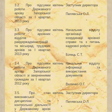
3.
2.
Про підсумки
квітень
Заступник директора
роботи Державного
архіву Запорізької
Пилявська О.Л.
області за І квартал
201
3
року
3.
3.
Про підсумки
квітень
Начальник відділу
роботи архівних
організації і
відділів
координації архівної
райдержадміністрацій
справи та з питань
та міськрад
, трудових
кадрової роботи
архівів
за І квартал
201
3
року
Білець С.Т.
3.
4.
Про підсумки
квітень
Начальник відділу
роботи Державного
інформації
та
архіву Запорізької
використання
області зі зверненнями
документів
громадян
за І квартал
2012 року
Величко О.Г.
3.5. Про стан
квітень
Заступник директора
виконавської
дисципліни та
Пилявська О.Л.
контрольної діяльності
у Державному архіві