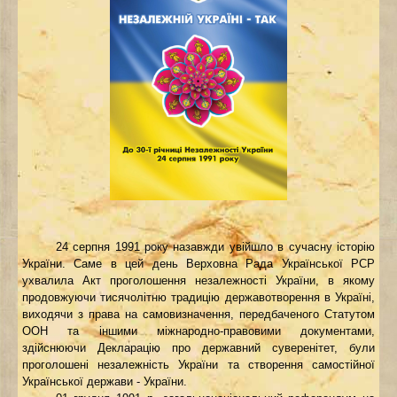
24 серпня 1991 року назавжди увійшло в сучасну історію
України. Саме в цей день Верховна Рада Української РСР
ухвалила Акт проголошення незалежності України, в якому
продовжуючи тисячолітню традицію державотворення в Україні,
виходячи з права на самовизначення, передбаченого Статутом
ООН та іншими міжнародно-правовими документами,
здійснюючи Декларацію про державний суверенітет, були
проголошені незалежність України та створення самостійної
Української держави - України.