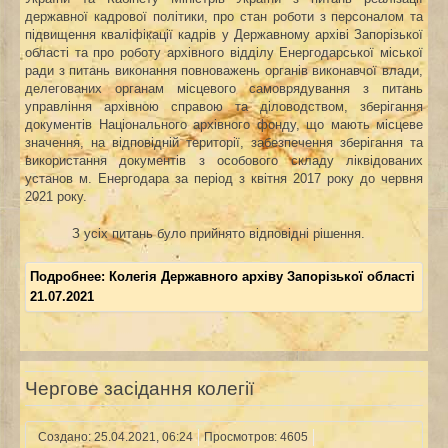
державної кадрової політики, про стан роботи з персоналом та
підвищення кваліфікації кадрів у Державному архіві Запорізької
області та про роботу архівного відділу Енергодарської міської
ради з питань виконання повноважень органів виконавчої влади,
делегованих органам місцевого самоврядування з питань
управління архівною справою та діловодством, зберігання
документів Національного архівного фонду, що мають місцеве
значення, на відповідній території, забезпечення зберігання та
використання документів з особового складу ліквідованих
установ м. Енергодара за період з квітня 2017 року до червня
2021 року
.
З усіх питань було прийнято відповідні рішення.
Подробнее: Колегія Державного архіву Запорізької області
21.07.2021
Чергове засідання колегії
Создано: 25.04.2021, 06:24
Просмотров: 4605