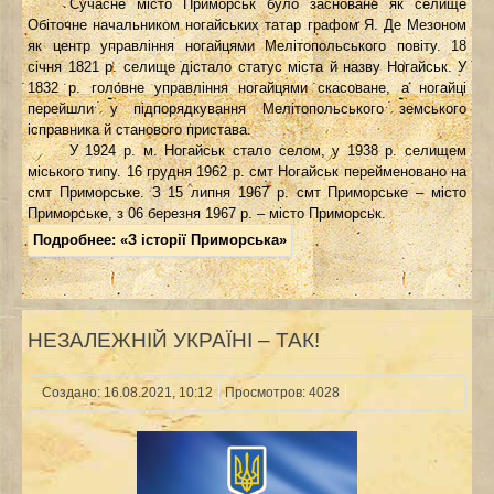
Сучасне місто Приморськ було засноване як селище
Обіточне начальником ногайських татар графом Я. Де Мезоном
як центр управління ногайцями Мелітопольського повіту. 18
січня 1821 р. селище дістало статус міста й назву Ногайськ. У
1832 р. головне управління ногайцями скасоване, а ногайці
перейшли у підпорядкування Мелітопольського земського
ісправника й станового пристава.
У 1924 р. м. Ногайськ стало селом, у 1938 р. селищем
міського типу. 16 грудня 1962 р. смт Ногайськ перейменовано на
смт Приморське. З 15 липня 1967 р. смт Приморське – місто
Приморське, з 06 березня 1967 р. – місто Приморськ.
Подробнее: «З історії Приморська»
НЕЗАЛЕЖНІЙ УКРАЇНІ – ТАК!
Создано: 16.08.2021, 10:12
Просмотров: 4028