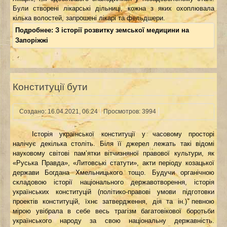
Були створені лікарські дільниці, кожна з яких охоплювала
кілька волостей, запрошені лікарі та фельдшери.
Подробнее: З історії розвитку земської медицини на
Запоріжжі
Конституції бути
Создано: 16.04.2021, 06:24
Просмотров: 3994
Історія української конституції у часовому просторі
налічує декілька століть. Біля її джерел лежать такі відомі
науковому світові пам’ятки вітчизняної правової культури, як
«Руська Правда», «Литовські статути», акти періоду козацької
держави Богдана Хмельницького тощо. Будучи органічною
складовою історії національного державотворення, історія
українських конституцій (політико-правові умови підготовки
проектів конституцій, їхнє затвердження, дія та ін.) певною
мірою увібрала в себе весь трагізм багатовікової боротьби
українського народу за свою національну державність.