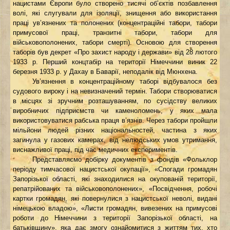
нацистами Європи було створено тисячі об’єктів позбавлення
волі, які слугували для ізоляції, знищення або використання
праці ув’язнених та полонених (концентраційні табори, табори
примусової праці, транзитні табори, табори для
військовополонених, табори смерті). Основою для створення
таборів був декрет «Про захист народу і держави» від 28 лютого
1933 р. Перший концтабір на території Німеччини виник 22
березня 1933 р. у Дахау в Баварії, неподалік від Мюнхена.
Ув’язнення в концентраційному таборі відбувалося без
судового вироку і на невизначений термін. Табори створюватися
в місцях зі зручним розташуванням, по сусідству великих
виробничих підприємств чи каменоломень, у яких мала
використовуватися рабська праця в’язнів. Через табори пройшли
мільйони людей різних національностей, частина з яких
загинула у газових камерах, від нелюдських умов утримання,
виснажливої праці, під час медичних експериментів.
Представляємо добірку документів з фондів «Фольклор
періоду тимчасової нацистської окупації», «Спогади громадян
Запорізької області, які знаходилися на окупованій території,
репатрійованих та військовополонених», «Посвідчення, робочі
картки громадян, які повернулися з нацистської неволі, видані
німецькою владою», «Листи громадян, вивезених на примусові
роботи до Німеччини з території Запорізької області, на
батьківщину», яка дає змогу ознайомитися з життям тих, хто