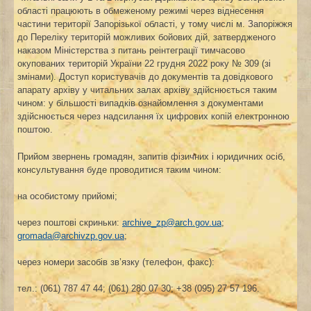
області працюють в обмеженому режимі через віднесення
частини території Запорізької області, у тому числі м. Запоріжжя
до Переліку територій можливих бойових дій, затвердженого
наказом Міністерства з питань реінтеграції тимчасово
окупованих територій України 22 грудня 2022 року № 309 (зі
змінами). Доступ користувачів до документів та довідкового
апарату архіву у читальних залах архіву здійснюється таким
чином: у більшості випадків ознайомлення з документами
здійснюється через надсилання їх цифрових копій електронною
поштою.
Прийом звернень громадян, запитів фізичних і юридичних осіб,
консультування буде проводитися таким чином:
на особистому прийомі;
через поштові скриньки:
archive_zp@arch.gov.ua
;
gromada@archivzp.gov.ua
;
через номери засобів зв’язку (телефон, факс):
тел.: (061) 787 47 44; (061) 280 07 30; +38 (095) 27 57 196.