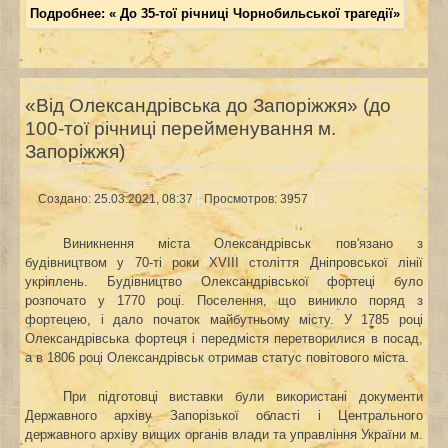
Подробнее: « До 35-тої річниці Чорнобильської трагедії»
«Від Олександрівська до Запоріжжя» (до
100-тої річниці перейменування м.
Запоріжжя)
Создано: 25.03.2021, 08:37
Просмотров: 3957
Виникнення міста Олександрівськ пов'язано з
будівництвом у 70-ті роки XVIII століття Дніпровської лінії
укріплень. Будівництво Олександрівської фортеці було
розпочато у 1770 році. Поселення, що виникло поряд з
фортецею, і дало початок майбутньому місту. У 1785 році
Олександрівська фортеця і передмістя перетворилися в посад,
а в 1806 році Олександрівськ отримав статус повітового міста.
При підготовці виставки були використані документи
Державного архіву Запорізької області і Центрального
державного архіву вищих органів влади та управління України м.