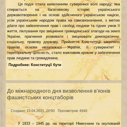
Ця подія стала виявленням суверенної волі народу, яка
спирається на багатовікову історію українського
державотворення і на основі здійсненого українською нацією,
усім українським народом права на самовизначення, з метою
дбати про забезпечення прав і свобод людини та гідних умов її
життя, піклування про зміцнення громадянської злагоди на землі
України, прагнення розвивати і зміцнювати демократичну,
соціальну, правову державу. Прийняття Конституції закріпило
правові основи незалежної України, її суверенітет і
територіальну цілісність, стало важливим кроком у забезпеченні
прав людини та громадянина.
Подробнее: Конституції бути
До міжнародного дня визволення в’язнів
фашистських концтаборів
Создано: 15.04.2021, 22:00
Просмотров: 4940
У 1933 – 1945 рр. на території Німеччини та окупованій