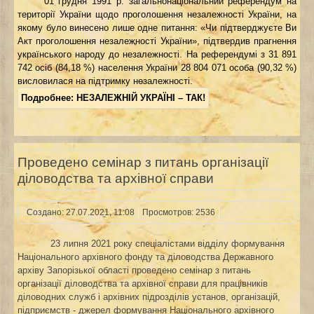
01 грудня 1991 р. загальнонаціональний референдум на
території України щодо проголошення незалежності України, на
якому було винесено лише одне питання: «Чи підтверджуєте Ви
Акт проголошення незалежності України», підтвердив прагнення
українського народу до незалежності. На референдумі з 31 891
742 осіб (84,18 %) населення України 28 804 071 особа (90,32 %)
висловилася на підтримку незалежності.
Подробнее: НЕЗАЛЕЖНІЙ УКРАЇНІ – ТАК!
Проведено семінар з питань організації
діловодства та архівної справи
Создано: 27.07.2021, 11:08
Просмотров: 2536
23 липня 2021 року спеціалістами відділу формування
Національного архівного фонду та діловодства Державного
архіву Запорізької області проведено семінар з питань
організації діловодства та архівної справи для працівників
діловодних служб і архівних підрозділів установ, організацій,
підприємств - джерел формування Національного архівного