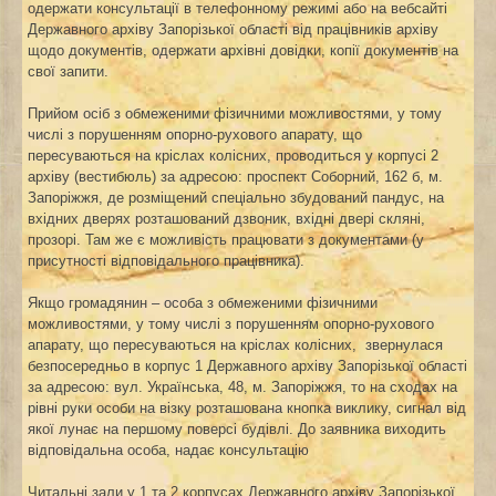
одержати консультації в телефонному режимі або на вебсайті
Державного архіву Запорізької області від працівників архіву
щодо документів, одержати архівні довідки, копії документів на
свої запити.
Прийом осіб з обмеженими фізичними можливостями, у тому
числі з порушенням опорно-рухового апарату, що
пересуваються на кріслах колісних, проводиться у корпусі 2
архіву (вестибюль) за адресою: проспект Соборний, 162 б, м.
Запоріжжя, де розміщений спеціально збудований пандус, на
вхідних дверях розташований дзвоник, вхідні двері скляні,
прозорі. Там же є можливість працювати з документами (у
присутності відповідального працівника).
Якщо громадянин – особа з обмеженими фізичними
можливостями, у тому числі з порушенням опорно-рухового
апарату, що пересуваються на кріслах колісних, звернулася
безпосередньо в корпус 1 Державного архіву Запорізької області
за адресою: вул. Українська, 48, м. Запоріжжя, то на сходах на
рівні руки особи на візку розташована кнопка виклику, сигнал від
якої лунає на першому поверсі будівлі. До заявника виходить
відповідальна особа, надає консультацію
Читальні зали у 1 та 2 корпусах Державного архіву Запорізької