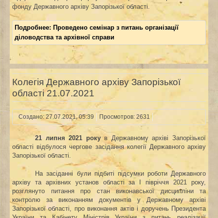
фонду Державного архіву Запорізької області.
Подробнее: Проведено семінар з питань організації
діловодства та архівної справи
Колегія Державного архіву Запорізької
області 21.07.2021
Создано: 27.07.2021, 05:39
Просмотров: 2631
21 липня 2021 року
в Державному архіві Запорізької
області відбулося чергове засідання колегії Державного архіву
Запорізької області.
На засіданні були підбиті підсумки роботи Державного
архіву та архівних установ області за І півріччя 2021 року,
розглянуто питання про стан виконавської дисципліни та
контролю за виконанням документів у Державному архіві
Запорізької області, про виконання актів і доручень Президента
України та Кабінету Міністрів України з питань реалізації