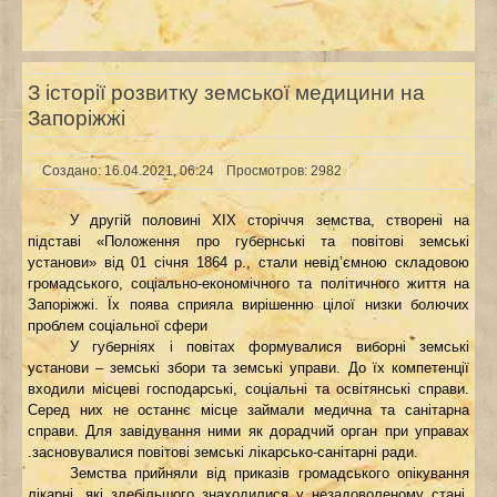
З історії розвитку земської медицини на
Запоріжжі
Создано: 16.04.2021, 06:24
Просмотров: 2982
У другій половині XIX сторіччя земства, створені на
підставі «Положення про губернські та повітові земські
установи» від 01 січня 1864 р., стали невід’ємною складовою
громадського, соціально-економічного та політичного життя на
Запоріжжі. Їх поява сприяла вирішенню цілої низки болючих
проблем соціальної сфери
У губерніях і повітах формувалися виборні земські
установи – земські збори та земські управи. До їх компетенції
входили місцеві господарські, соціальні та освітянські справи.
Серед них не останнє місце займали медична та санітарна
справи. Для завідування ними як дорадчий орган при управах
.засновувалися повітові земські лікарсько-санітарні ради.
Земства прийняли від приказів громадського опікування
лікарні, які здебільшого знаходилися у незадоволеному стані.