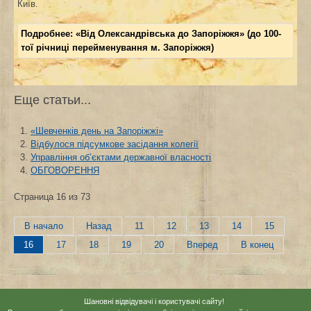
Київ.
Подробнее: «Від Олександрівська до Запоріжжя» (до 100-
тої річниці перейменування м. Запоріжжя)
Еще статьи...
«Шевченків день на Запоріжжі»
Відбулося підсумкове засідання колегії
Управління об’єктами державної власності
ОБГОВОРЕННЯ
Страница 16 из 73
В начало
Назад
11
12
13
14
15
16
17
18
19
20
Вперед
В конец
Шановні відвідувачі і користувачі сайту!