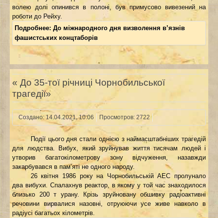
волею долі опинився в полоні, був примусово вивезений на
роботи до Рейху.
Подробнее: До міжнародного дня визволення в’язнів
фашистських концтаборів
« До 35-тої річниці Чорнобильської
трагедії»
Создано: 14.04.2021, 10:06
Просмотров: 2722
Події цього дня стали однією з наймасштабніших трагедій
для людства. Вибух, який зруйнував життя тисячам людей і
утворив багатокілометрову зону відчуження, назавжди
закарбувався в пам’яті не одного народу.
26 квітня 1986 року на Чорнобильській АЕС пролунало
два вибухи. Спалахнув реактор, в якому у той час знаходилося
близько 200 т урану. Крізь зруйновану обшивку радіоактивні
речовини вирвалися назовні, отруюючи усе живе навколо в
радіусі багатьох кілометрів.