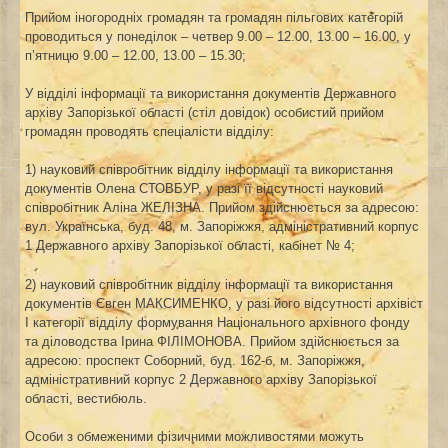
Прийом іногородніх громадян та громадян пільгових категорій
проводиться у понеділок – четвер 9.00 – 12.00, 13.00 – 16.00, у
п’ятницю 9.00 – 12.00, 13.00 – 15.30;
У відділі інформації та використання документів Державного
архіву Запорізької області (стіл довідок) особистий прийом
громадян проводять спеціалісти відділу:
1) науковий співробітник відділу інформації та використання
документів Олена СТОВБУР, у разі її відсутності науковий
співробітник Аліна ЖЕЛІЗНА. Прийом здійснюється за адресою:
вул. Українська, буд. 48, м. Запоріжжя, адміністративний корпус
1 Державного архіву Запорізької області, кабінет № 4;
2) науковий співробітник відділу інформації та використання
документів Євген МАКСИМЕНКО, у разі його відсутності архівіст
І категорії відділу формування Національного архівного фонду
та діловодства Ірина ФІЛІМОНОВА. Прийом здійснюється за
адресою: проспект Соборний, буд. 162-б, м. Запоріжжя,
адміністративний корпус 2 Державного архіву Запорізької
області, вестибюль.
Особи з обмеженими фізичними можливостями можуть