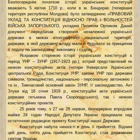
Безпосереднім початком історії українських конституцій
вважають 5 квітня 1710 р., коли в м. Бендерах (теперішня
територія республіки Молдова) було затверджено «ПРАВОВИЙ
УКЛАД ТА КОНСТИТУЦІЯ ВІДНОСНО ПРАВ І ВОЛЬНОСТЕЙ
ВІЙСЬКА ЗАПОРІЗЬКОГО, укладені Пилипом Орликом. Даний
документ передбачав створення незалежної української
держави в межах етнографічної національної території,
держави, в якій державну владу мали б будувати за принципом
її поділу на законодавчу, виконавчу і судову.
Яскравою сторінкою історії українських конституцій є
період УНР – ЗУНР (1917-1923 рр.), котрий представлений як
низкою конституційних актів (чотири Універсали Української
центральної Ради, Конституція УНР, закони УНР про державні
символи, громадянство, національно - персональну автономію і
та ін., Тимчасовий основний закон ЗУНР, її законодавство, Акт
Злуки від 18 січня 1919 р., конституційні акти української
держави гетьмана Павла Скоропадського), так і низкою
конституційних проектів.
25 рокiв тому, з 27 на 28 червня, безперервно впродовж
майже 24 годин Народнi Депутати України працювали над
остаточною редакцією проекту Конституції нашої Держави.
Конституція набула чинності в день її прийняття. Віднині
цей день, тобто день прийняття Конституції, став державним
святом України.