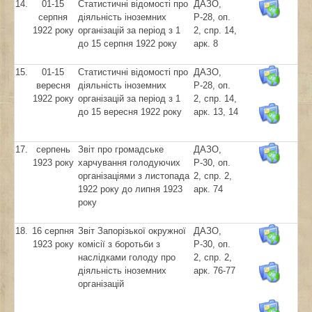
14.
01-15
Статистичні відомості про
ДАЗО,
серпня
діяльність іноземних
Р-28, оп.
1922 року
організацій за період з 1
2, спр. 14,
до 15 серпня 1922 року
арк. 8
15.
01-15
Статистичні відомості про
ДАЗО,
вересня
діяльність іноземних
Р-28, оп.
1922 року
організацій за період з 1
2, спр. 14,
до 15 вересня 1922 року
арк. 13, 14
17.
серпень
Звіт про громадське
ДАЗО,
1923 року
харчування голодуючих
Р-30, оп.
організаціями з листопада
2, спр. 2,
1922 року до липня 1923
арк. 74
року
18.
16 серпня
Звіт Запорізької окружної
ДАЗО,
1923 року
комісії з боротьби з
Р-30, оп.
наслідками голоду про
2, спр. 2,
діяльність іноземних
арк. 76-77
організацій