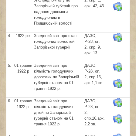
Уполредпомголу по
2, спр. 1,
Запорізькій губернії про
арк. 42, 43
надання допомоги
голодуючим в
Пришибській волості
4.
1922 рік
Зведений звіт про стан
ДАЗО,
голодуючих волостей
Р-28, оп.
Запорізької губернії
2, спр. 9,
арк. 13
5.
01 травня
Зведений звіт про
ДАЗО,
1922 р
кількість голодуючих
Р-28, оп.
дорослих по Запорізькій
2, спр.16,
губернії станом на 01
арк.1,1 зв.
травня 1922 р.
6.
01 травня
Зведений звіт про
ДАЗО,
1922 р.
кількість голодуючих
Р-28, оп.
дітей по Запорізькій
2,
губернії станом на 01
спр.16,арк.
травня 1922 р.
2,2 зв.