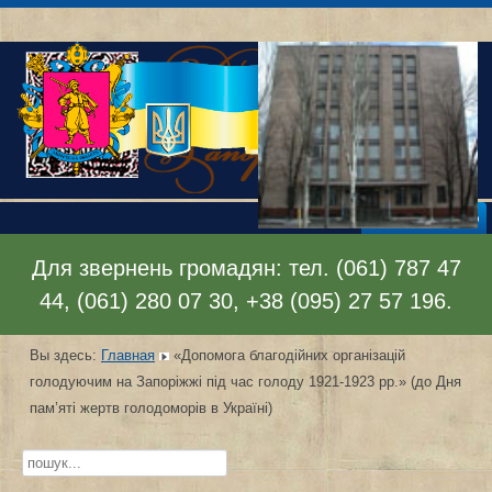
Раскрыть меню
Для звернень громадян: тел. (061) 787 47
44, (061) 280 07 30, +38 (095) 27 57 196.
Вы здесь:
Главная
«Допомога благодійних організацій
голодуючим на Запоріжжі під час голоду 1921-1923 рр.» (до Дня
пам’яті жертв голодоморів в Україні)
Искать...