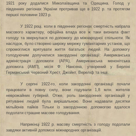
1921 року додалися Миколаївщина та Одещина. Голод у
південних регіонах України протривав ще в 1922 р. та протягом
першої половини 1923 р.
У 1922 році, коли в південних регіонах смертність набрала
масового характеру, офіційна влада все ж таки визнала факт
голоду та звернулася по допомогу до міжнародної спільноти. Як
наслідок, було створено широку мережу гуманітарних установ, що
спромоглися врятувати життя багатьох людей. На допомогу
голодуючим долучилися закордонні організації: Американська
адміністрація допомоги (АРА), Американська менонітська
допомога (АМП), місія Ф. Нансена, утворений у Берліні
Германський Червоний Хрест, Джойнт, Вереліф та інші.
У серпні 1922-го, коли закордонні організації почали
працювати в повну силу, вони годували 1,8 млн. жителів
неврожайних губерній. Отже, роль закордонних організацій у
рятуванні людей була вирішальною. Вони надавали десятки
мільйонів пайків Тільки із закордонною допомогою вдалося
подолати страшне масове голодування.
Наприкінці 1922 р. масову смертність з голоду подолали
завдяки активній допомозі міжнародних організацій.