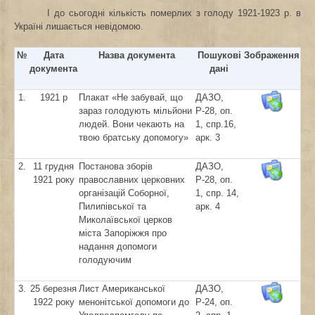
І до сьогодні кількість померлих з голоду 1921-1923 р. в
Україні лишається невідомою.
№
Дата
Назва документа
Пошукові
Зображення
документа
дані
1.
1921 р
Плакат «Не забувай, що
ДАЗО,
зараз голодують мільйони
Р-28, оп.
людей. Вони чекають на
1, спр.16,
твою братську допомогу»
арк. 3
2.
11 грудня
Постанова зборів
ДАЗО,
1921 року
православних церковних
Р-28, оп.
організацій Соборної,
1, спр. 14,
Пилипівської та
арк. 4
Миколаївської церков
міста Запоріжжя про
надання допомоги
голодуючим
3.
25 березня
Лист Американської
ДАЗО,
1922 року
менонітської допомоги до
Р-24, оп.