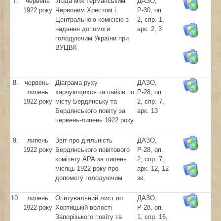
7.
червень
Угода між Германським
ДАЗО,
1922 року
Червоним Хрестом і
Р-30, оп.
Центральною комісією з
2, спр. 1,
надання допомоги
арк. 2, 3
голодуючим України при
ВУЦВК
8.
червень-
Діаграма руху
ДАЗО,
липень
харчующихся та пайків по
Р-28, оп.
1922 року
місту Бердянську та
2, спр. 7,
Бердянського повіту за
арк. 13
червень-липень 1922 року
9.
липень
Звіт про діяльність
ДАЗО,
1922 року
Бердянського повітового
Р-28, оп.
комітету АРА за липень
2, спр. 7,
місяць 1922 року про
арк. 12, 12
допомогу голодуючим
зв.
10.
липень
Опитувальний лист по
ДАЗО,
1922 року
Хортицькій волості
Р-28, оп.
Запорізького повіту та
1, спр. 16,