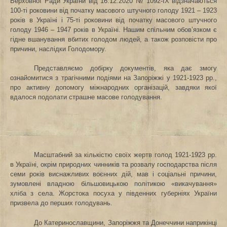
Верховної Ради України від 16.12.2020 № 1092-IX відзначаються
100-ті роковини від початку масового штучного голоду 1921 – 1923
років в Україні і 75-ті роковини від початку масового штучного
голоду 1946 – 1947 років в Україні. Нашим спільним обов’язком є
гідне вшанування вбитих голодом людей, а також розповісти про
причини, наслідки Голодомору.
Представляємо добірку документів, яка дає змогу
ознайомитися з трагічними подіями на Запоріжжі у 1921-1923 рр.,
про активну допомогу міжнародних організацій, завдяки якої
вдалося подолати страшне масове голодування.
Масштабний за кількістю своїх жертв голод 1921-1923 рр.
в Україні, окрім природних чинників та розвалу господарства після
семи років виснажливих воєнних дій, мав і соціальні причини,
зумовлені владною більшовицькою політикою «викачування»
хліба з села. Жорстока посуха у південних губерніях України
призвела до перших голодувань.
До Катеринославщини, Запоріжжя та Донеччини наприкінці