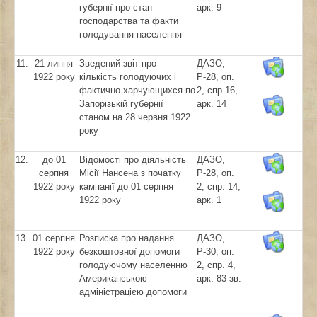
губернії про стан
арк. 9
господарства та факти
голодування населення
11.
21 липня
Зведений звіт про
ДАЗО,
1922 року
кількість голодуючих і
Р-28, оп.
фактично харчующихся по
2, спр.16,
Запорізькій губернії
арк. 14
станом на 28 червня 1922
року
12.
до 01
Відомості про діяльність
ДАЗО,
серпня
Місії Нансена з початку
Р-28, оп.
1922 року
кампанії до 01 серпня
2, спр. 14,
1922 року
арк. 1
13.
01 серпня
Розписка про надання
ДАЗО,
1922 року
безкоштовної допомоги
Р-30, оп.
голодуючому населенню
2, спр. 4,
Американською
арк. 83 зв.
адміністрацією допомоги