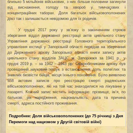
близько 5 мільйонів військових, з них більше половини загинули
від виснаження, голоду та хвороб у тимчасових і
концентраційних таборах. Доля багатьох військовополонених
досі так і залишається невідомою для їх родичів.
У грудні 2017 року у зв’язку із закінченням строків
зберігання відділ державної реєстрації актів цивільного стану
Управління державної реєстрації Головного територіального
управління юстиції у Запорізькій області передав на зберігання
до Державного архіву Запорізької області книги запису актів
цивільного стану відділів ЗАЦС м. Запоріжжя за 1941 р., у
грудні 2019 р. – за 1942 – 1943 рр. Співробітниками архіву був
проведений науковий пошук з
встановлення доль полеглих та
зниклих безвісти бійців, місця їхнього поховання
. Було виявлено
558 актових записів про реєстрацію смерті радянських
військовополонених, які на той час знаходилися на лікуванні у
лазареті. Кожний запис містить інформацію: прізвище, ім’я, по
батькові, рік народження, національність, дата та причина
смерті, адреса постійного проживання.
Подробнее: Доля військовополонених (до 75 річниці з Дня
Перемоги над нацизмом у Другій світовій війні)