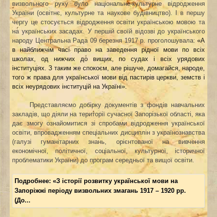
визвольного руху було національне-культурне відродження
України (освітнє, культурне та наукове будівництво). І в першу
чергу це стосується відродження освіти українською мовою та
на українських засадах. У першій своїй відозві до українського
народу Центральна Рада 09 березня 1917 р. проголошувала:
«А
в найближчім часі право на заведення рідної мови по всіх
школах, од нижчих до вищих, по судах і всіх урядових
інституціях. З таким же спокоєм, але рішуче, домагайся, народе,
того ж права для української мови від пастирів церкви, земств і
всіх неурядових інституцій на Україні».
Представляємо добірку документів з фондів
навчальних
закладів, що діяли на території сучасної Запорізької області,
яка
дає змогу ознайомитися
зі спробами відродження української
освіти, впровадженням спеціальних дисциплін з українознавства
(
галузі гуманітарних знань, орієнтованої на вивчення
економічної, політичної, соціальної, культурної, історичної
проблематики України)
до програм середньої та вищої освіти.
Подробнее: «З історії розвитку української мови на
Запоріжжі періоду визвольних змагань 1917 – 1920 рр.
(До...