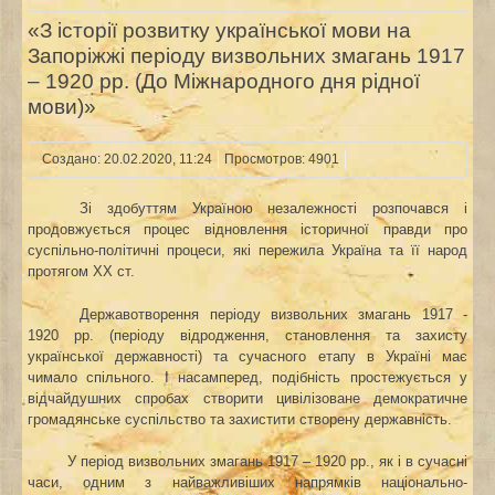
«З історії розвитку української мови на
Запоріжжі періоду визвольних змагань 1917
– 1920 рр. (До Міжнародного дня рідної
мови)»
Создано: 20.02.2020, 11:24
Просмотров: 4901
Зі здобуттям Україною незалежності розпочався і
продовжується процес відновлення історичної правди про
суспільно-політичні процеси, які пережила Україна та її народ
протягом ХХ ст.
Державотворення періоду визвольних змагань 1917 -
1920 рр. (періоду відродження, становлення та захисту
української державності) та сучасного етапу в Україні має
чимало спільного. І насамперед, подібність простежується у
відчайдушних спробах створити цивілізоване демократичне
громадянське суспільство та захистити створену державність.
У період визвольних змагань 1917 – 1920 рр., як і в сучасні
часи, одним з найважливіших напрямків національно-