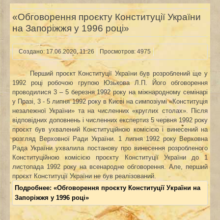
«Обговорення проєкту Конституції України
на Запоріжжя у 1996 році»
Создано: 17.06.2020, 11:26
Просмотров: 4975
Перший проєкт Конституції України був розроблений ще у
1992 році робочою групою Юзькова
Л.П. Його обговорення
проводилися 3 – 5 березня 1992 року на міжнародному семінарі
у
Празі
,
3
-
5 липня
1992 року в
Києві
на симпозіумі «Конституція
незалежної України» та на численних
«круглих столах»
. Після
відповідних доповнень і численних експертиз
5 червня
1992
року
проєкт був ухвалений Конституційною комісією і винесений на
розгляд Верховної Ради України.
1 липня
1992
року Верховна
Рада України ухвалила постанову про винесення розробленого
Конституційною комісією проєкту Конституції України до
1
листопада
1992
року на всенародне обговорення. Але, перший
проєкт Конституції України не був реалізований.
Подробнее: «Обговорення проєкту Конституції України на
Запоріжжя у 1996 році»