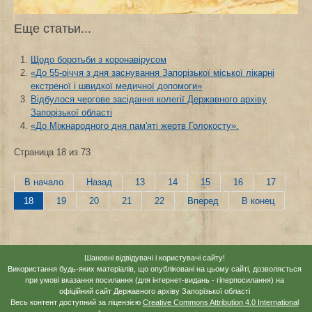
Еще статьи...
Щодо боротьби з коронавірусом
«До 55-річчя з дня заснування Запорізької міської лікарні
екстреної і швидкої медичної допомоги»
Відбулося чергове засідання колегії Державного архіву
Запорізької області
«До Міжнародного дня пам'яті жертв Голокосту».
Страница 18 из 73
В начало
Назад
13
14
15
16
17
18
19
20
21
22
Вперед
В конец
Шановні відвідувачі і користувачі сайту!
Використання будь-яких матеріалів, що опубліковані на цьому сайті, дозволяється
при умові вказання посилання (для інтернет-видань - гіперпосилання) на
офіційний сайт Державного архіву Запорізької області
Весь контент доступний за ліцензією
Creative Commons Attribution 4.0 International