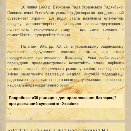
16 липня 1990 р. Верховна Рада Української Радянської
Соціалістичної Республіки ухвалила Декларацію про державний
суверенітет України. Ця подія стала важливим елементом
процесу державотворення, визначила основи державного,
політичного, економічного ладу і що саме головне –
самостійність і суверенітет України.
На зламі 90-х рр. XX cт. в українському радянському
суспільстві відбувалися радикальні зміни, що стали
передумовами проголошення Декларації. Роки горбачовської
перебудови продемонстрували нездатність влади вирішити
нагальні питання економічного розвитку країни, повноцінно та
якісно забезпечити реалізацію назрілої системи модернізації
радянського суспільства, що в свою чергу зумовило поширенню
національно-демократичного руху.
Подробнее: «30 річниця з дня проголошення Декларації
про державний суверенітет України»
«До 120-ї річниці з дня народження В.Г.