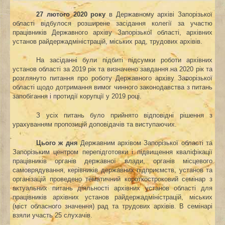
27 лютого 2020 року
в Державному архіві Запорізької
області відбулося розширене засідання колегії за участю
працівників Державного архіву Запорізької області, архівних
установ райдержадміністрацій, міських рад, трудових архівів.
На засіданні були підбиті підсумки роботи архівних
установ області за 2019 рік та визначено завдання на 2020 рік та
розглянуто питання про роботу Державного архіву Запорізької
області щодо дотримання вимог чинного законодавства з питань
запобігання і протидії корупції у 2019 році
.
З усіх питань було прийнято відповідні рішення з
урахуванням пропозицій доповідачів та виступаючих.
Цього ж дня
Державним архівом Запорізької області та
Запорізьким центром перепідготовки і підвищення кваліфікації
працівників органів державної влади, органів місцевого
самоврядування, керівників державних підприємств, установ та
організацій проведено тематичний короткостроковий семінар з
актуальних питань діяльності архівних установ області для
працівників архівних установ райдержадміністрацій, міських
(міст обласного значення) рад та трудових архівів. В семінарі
взяли участь 25 слухачів.