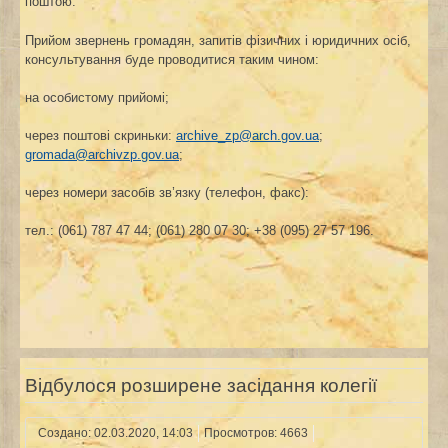
поштою.
Прийом звернень громадян, запитів фізичних і юридичних осіб,
консультування буде проводитися таким чином:
на особистому прийомі;
через поштові скриньки:
archive_zp@arch.gov.ua
;
gromada@archivzp.gov.ua
;
через номери засобів зв’язку (телефон, факс):
тел.: (061) 787 47 44; (061) 280 07 30; +38 (095) 27 57 196.
Відбулося розширене засідання колегії
Создано: 02.03.2020, 14:03
Просмотров: 4663