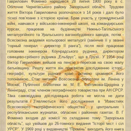
Гаврилович Фоменко народився 28 липня 1900 року в с.
Обіточне Чернігівського району Запорізької області. Трудове
життя Віктора Гавриловича розпочалося з
14 років і далі було
тісної пов’язане з історією країни. Брав участь у громадянській
війні, навчався у військово-інженерній школі, на командирських
курсах, працював на будівництві Нижньо-Тагільського
металургійного та Уральського вагонобудівного заводів, потім -
Всесоюзна академія кольорової металургії (закінчив її у званні
“горный генерал - директор II ранга”), після якої працював
головним інженером К
о
унр
а
дського рудника, директором
свинцево-срібного рудника „Ельбрус”, що в Грузії. У 1954 році
Віктор Гаврилович
вий
шов на пенсію і переїхав на свою малу
батьківщину. Решту життя він присвятив дослідженню історії,
географії, культури рідного краю, активно цікавився його
топонімікою. Стає читачем Всесоюзної бібліотеки ім. Леніна у
Москві, Публічної бібліотеки ім. М. Е. Салтикова-Щедріна у
Ленінграді, стає членом географічного товариства при АН СРСР.
Така самовіддана дослідницька робота не могла не дати
результатів. З’являються його дослідження в “Известиях
Всесоюзного географического общества”, у центральних і
республіканських журналах, обласних і районних газетах. В. Г
Фоменко входив до комісії по складанню тому “Запорізька
область”, що увійшов до 26-томного видання “Історії міст і сіл
УРСР”. У 1969 році у видавництві “Промінь” виходить його книга