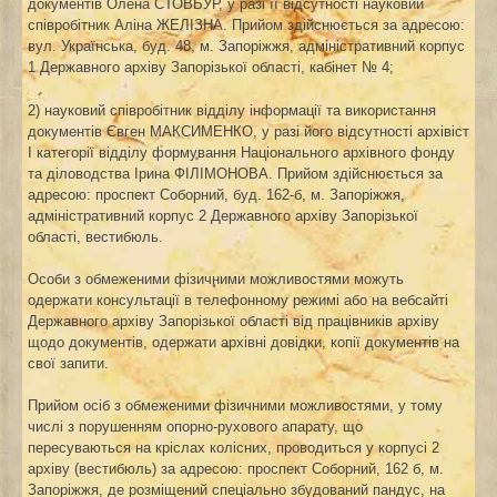
документів Олена СТОВБУР, у разі її відсутності науковий
співробітник Аліна ЖЕЛІЗНА. Прийом здійснюється за адресою:
вул. Українська, буд. 48, м. Запоріжжя, адміністративний корпус
1 Державного архіву Запорізької області, кабінет № 4;
2) науковий співробітник відділу інформації та використання
документів Євген МАКСИМЕНКО, у разі його відсутності архівіст
І категорії відділу формування Національного архівного фонду
та діловодства Ірина ФІЛІМОНОВА. Прийом здійснюється за
адресою: проспект Соборний, буд. 162-б, м. Запоріжжя,
адміністративний корпус 2 Державного архіву Запорізької
області, вестибюль.
Особи з обмеженими фізичними можливостями можуть
одержати консультації в телефонному режимі або на вебсайті
Державного архіву Запорізької області від працівників архіву
щодо документів, одержати архівні довідки, копії документів на
свої запити.
Прийом осіб з обмеженими фізичними можливостями, у тому
числі з порушенням опорно-рухового апарату, що
пересуваються на кріслах колісних, проводиться у корпусі 2
архіву (вестибюль) за адресою: проспект Соборний, 162 б, м.
Запоріжжя, де розміщений спеціально збудований пандус, на