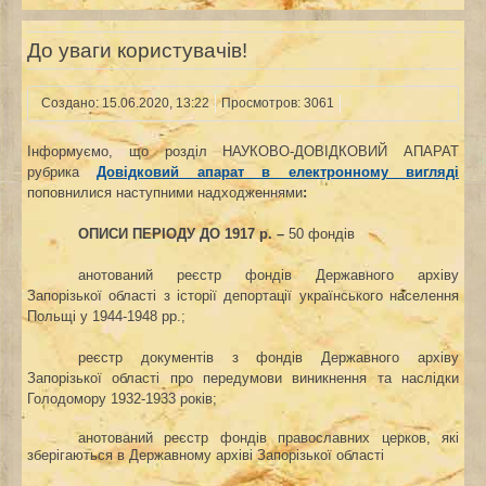
До уваги користувачів!
Создано: 15.06.2020, 13:22
Просмотров: 3061
Інформуємо, що розділ НАУКОВО-ДОВІДКОВИЙ АПАРАТ
рубрика
Довідковий апарат в електронному вигляді
поповнилися наступними надходженнями
:
ОПИСИ ПЕРІОДУ ДО 1917 р. –
50 фондів
анотований реєстр фондів Державного архіву
Запорізької області з історії депортації українського населення
Польщі у 1944-1948 рр.;
реєстр документів з фондів Державного архіву
Запорізької області про передумови виникнення та наслідки
Голодомору 1932-1933 років;
анотований реєстр фондів православних церков, які
зберігаються в Державному архіві Запорізької області