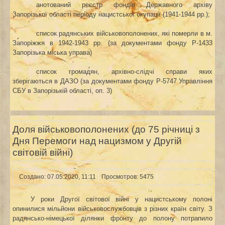
анотований реєстр фондів Державного архіву
Запорізької області періоду нацистської окупації (1941-1944 рр.);
список радянських військовополонених, які померли в м.
Запоріжжя в 1942-1943 рр. (за документами фонду Р-1433
Запорізька міська управа)
список громадян, архівно-слідчі справи яких
зберігаються в ДАЗО (за документами фонду Р-5747 Управління
СБУ в Запорізькій області, оп. 3)
Доля військовополонених (до 75 річниці з
Дня Перемоги над нацизмом у Другій
світовій війні)
Создано: 07.05.2020, 11:11
Просмотров: 5475
У роки Другої світової війні у нацистському полоні
опинилися мільйони військовослужбовців з різних країн світу. З
радянсько-німецької ділянки фронту до полону потрапило