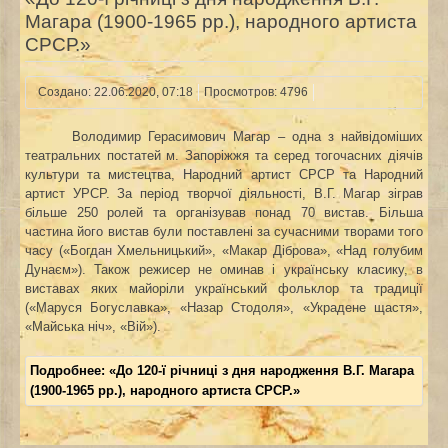
Магара (1900-1965 рр.), народного артиста
СРСР.»
Создано: 22.06.2020, 07:18
Просмотров: 4796
Володимир Герасимович Магар – одна з найвідоміших
театральних постатей м. Запоріжжя та серед тогочасних діячів
культури та мистецтва, Народний артист СРСР та Народний
артист УРСР. За період творчої діяльності, В.Г. Магар зіграв
більше 250 ролей та організував понад 70 вистав. Більша
частина його вистав були поставлені за сучасними творами того
часу («Богдан Хмельницький», «Макар Діброва», «Над голубим
Дунаєм»). Також режисер не оминав і українську класику, в
виставах яких майоріли український фольклор та традиції
(«Маруся Богуславка», «Назар Стодоля», «Украдене щастя»,
«Майська ніч», «Вій»).
Подробнее: «До 120-ї річниці з дня народження В.Г. Магара
(1900-1965 рр.), народного артиста СРСР.»