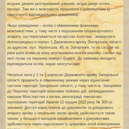
вхідних дверях розташований дзвоник, вхідні двері скляні,
прозорі. Там же є можливість працювати з документами (у
присутності відповідального працівника).
Якщо громадянин – особа з обмеженими фізичними
можливостями, у тому числі з порушенням опорно-рухового
апарату, що пересуваються на кріслах колісних, звернулася
безпосередньо в корпус 1 Державного архіву Запорізької області
за адресою: вул. Українська, 48, м. Запоріжжя, то на сходах на
рівні руки особи на візку розташована кнопка виклику, сигнал від
якої лунає на першому поверсі будівлі. До заявника виходить
відповідальна особа, надає консультацію
Читальні зали у 1 та 2 корпусах Державного архіву Запорізької
області працюють в обмеженому режимі через віднесення
частини території Запорізької області, у тому числі м. Запоріжжя
до Переліку територій можливих бойових дій, затвердженого
наказом Міністерства з питань реінтеграції тимчасово
окупованих територій України 22 грудня 2022 року № 309 (зі
змінами). Доступ користувачів до документів та довідкового
апарату архіву у читальних залах архіву здійснюється таким
чином: у більшості випадків ознайомлення з документами
здійснюється через надсилання їх цифрових копій електронною