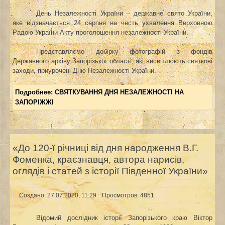
День Незалежності України – державне свято України,
яке відзначається 24 серпня на честь ухвалення Верховною
Радою України Акту проголошення незалежності України.
Представляємо добірку фотографій з фондів
Державного архіву Запорізької області, які висвітлюють святкові
заходи, приурочені Дню Незалежності України.
Подробнее: СВЯТКУВАННЯ ДНЯ НЕЗАЛЕЖНОСТІ НА
ЗАПОРІЖЖІ
«До 120-ї річниці від дня народження В.Г.
Фоменка, краєзнавця, автора нарисів,
оглядів і статей з історії Південної України»
Создано: 27.07.2020, 11:29
Просмотров: 4851
Відомий дослідник історії Запорізького краю Віктор