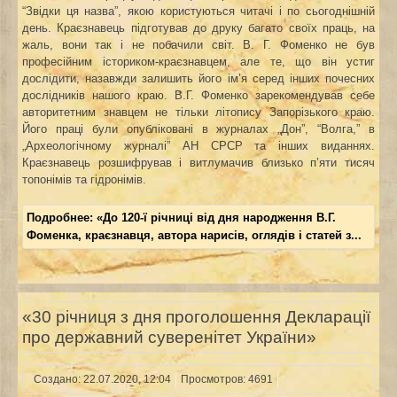
“Звідки ця назва”, якою користуються читачі і по сьогоднішній
день. Краєзнавець підготував до друку багато своїх праць, на
жаль, вони так і не побачили світ. В. Г. Фоменко не був
професійним істориком-краєзнавцем, але те, що він устиг
дослідити, назавжди залишить його ім’я серед інших почесних
дослідників нашого краю. В.Г. Фоменко зарекомендував себе
авторитетним знавцем не тільки літопису Запорізького краю.
Його праці були опубліковані в журналах „Дон”, “Волга,” в
„Археологічному журналі” АН СРСР та інших виданнях.
Краєзнавець розшифрував і витлумачив близько п’яти тисяч
топонімів та гідронімів.
Подробнее: «До 120-ї річниці від дня народження В.Г.
Фоменка, краєзнавця, автора нарисів, оглядів і статей з...
«30 річниця з дня проголошення Декларації
про державний суверенітет України»
Создано: 22.07.2020, 12:04
Просмотров: 4691