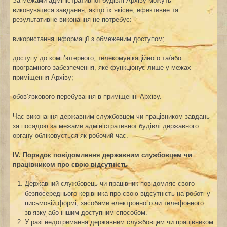
За межами адміністративної будівлі Архіву можуть
виконуватися завдання, якщо їх якісне, ефективне та
результативне виконання не потребує:
використання інформації з обмеженим доступом;
доступу до комп’ютерного, телекомунікаційного та/або
програмного забезпечення, яке функціонує лише у межах
приміщення Архіву;
обов’язкового перебування в приміщенні Архіву.
Час виконання державним службовцем чи працівником завдань
за посадою за межами адміністративної будівлі державного
органу обліковується як робочий час.
ІV. Порядок повідомлення державним службовцем
чи
працівником
про свою відсутність
Державний службовець чи працівник повідомляє свого
безпосереднього керівника про свою відсутність на роботі у
письмовій формі, засобами електронного чи телефонного
зв’язку або іншим доступним способом.
У разі недотримання державним службовцем чи працівником