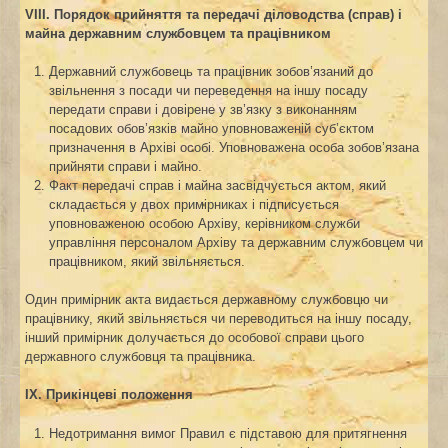
VIІI. Порядок прийняття та передачі діловодства (справ) і
майна державним службовцем
та працівником
Державний службовець та працівник зобов’язаний до
звільнення з посади чи переведення на іншу посаду
передати справи і довірене у зв’язку з виконанням
посадових обов’язків майно уповноваженій суб’єктом
призначення в Архіві особі. Уповноважена особа зобов’язана
прийняти справи і майно.
Факт передачі справ і майна засвідчується актом, який
складається у двох примірниках і підписується
уповноваженою особою Архіву, керівником служби
управління персоналом Архіву та державним службовцем чи
працівником, який звільняється.
Один примірник акта видається державному службовцю чи
працівнику, який звільняється чи переводиться на іншу посаду,
інший примірник долучається до особової справи цього
державного службовця та працівника.
ІХ. Прикінцеві положення
Недотримання вимог Правил є підставою для притягнення