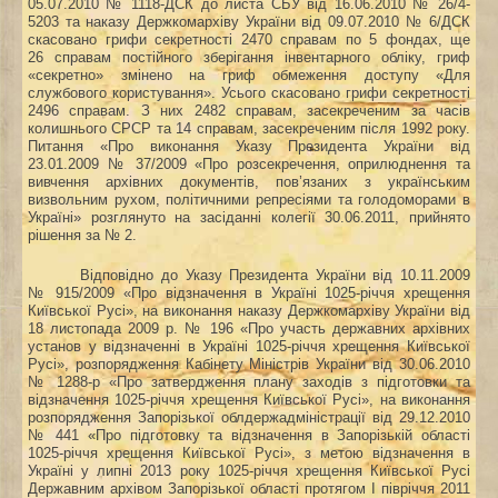
05.07.2010 № 1118-ДСК до листа СБУ від 16.06.2010 № 26/4-
5203 та наказу Держкомархіву України від 09.07.2010 № 6/ДСК
скасовано грифи секретності 2470 справам по 5 фондах, ще
26 справам постійного зберігання інвентарного обліку, гриф
«секретно» змінено на гриф обмеження доступу «Для
службового користування». Усього скасовано грифи секретності
2496 справам. З них 2482 справам, засекреченим за часів
колишнього СРСР та 14 справам, засекреченим після 1992 року.
Питання «
Про
виконання Указу Президента України від
23.01.2009 № 37/2009 «Про розсекречення, оприлюднення та
вивчення архівних документів, пов’язаних з українським
визвольним рухом, політичними репресіями та голодоморами в
Україні»
розглянуто на засіданні колегії 30.06.2011, прийнято
рішення за № 2.
Відповідно до Указу Президента України від 10.11.2009
№ 915/2009 «Про відзначення в Україні 1025-річчя хрещення
Київської Русі», на виконання наказу Держкомархіву України від
18 листопада 2009 р. № 196 «Про участь державних архівних
установ у відзначенні в Україні 1025‑річчя хрещення Київської
Русі», розпорядження Кабінету Міністрів України від 30.06.2010
№ 1288-р «Про затвердження плану заходів з підготовки та
відзначення
1025-річчя хрещення Київської Русі», н
а виконання
розпорядження Запорізької облдержадміністрації від 29.12.2010
№ 441 «Про підготовку та відзначення в Запорізькій області
1025-річчя хрещення Київської Русі»
, з метою відзначення в
Україні у липні 2013 року 1025-річчя хрещення Київської Русі
Державним архівом Запорізької області протягом І півріччя 2011