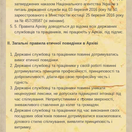
затверджених наказом Національного агентства України з
питань державної служби від 03 березня 2016 року № 50,
зареєстрованого в Міністерстві юстиції 25 березня 2016 року
за № 457/28587 (зі змінами).
5. Правила Архіву доводяться до відома всіх державних
службовців та працівників, які працюють у Архіві, під підпис.
ІІ. Загальні правила етичної поведінки в
Архіві
Державні службовці та працівники повинні дотримуватись
вимог етичної поведінки.
Державні службовці та працівники у своїй роботі повинні
дотримуватись принципів професійності, принциповості та
доброзичливості, дбати про свою професійну честь і
гідність.
Державні службовці та працівники повинні уникати
нецензурної лексики, не допускати підвищеної інтонації під
час спілкування. Неприпустимими є прояви зверхності,
зневажливого ставлення до колег та громадян.
Державні службовці та працівники під час виконання своїх
посадових обов’язків повинні дотримуватися взаємоповаги,
ділового стилю спілкування, виявляти принциповість і
витримку.