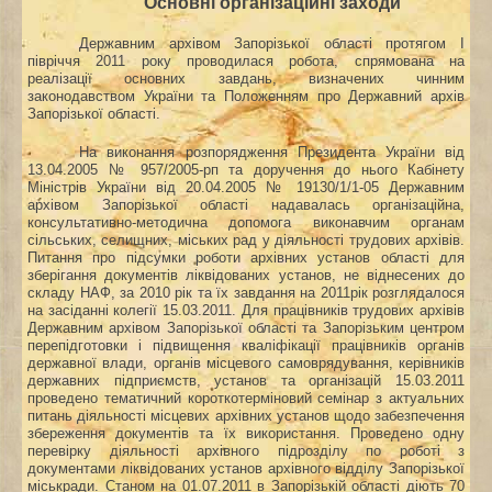
Основні організаційні заходи
Державним архівом Запорізької області протягом І
півріччя 2011 року проводилася робота, спрямована на
реалізації основних завдань, визначених чинним
законодавством України та Положенням про Державний архів
Запорізької області.
На виконання розпорядження Президента України від
13.04.2005
№ 957/2005-рп та доручення до нього Кабінету
Міністрів України від 20.04.2005 № 19130/1/1-05 Державним
архівом Запорізької області надавалась організаційна,
консультативно-методична допомога виконавчим органам
сільських, селищних, міських рад у діяльності трудових архівів.
Питання про підсумки роботи архівних установ області для
зберігання документів ліквідованих установ, не віднесених до
складу НАФ, за 2010 рік та їх завдання на 2011рік розглядалося
на засіданні колегії 15.03.2011. Для працівників трудових архівів
Державним архівом Запорізької області та Запорізьким центром
перепідготовки і підвищення кваліфікації працівників органів
державної влади, органів місцевого самоврядування, керівників
державних підприємств, установ та організацій 15.03.2011
проведено тематичний короткотерміновий семінар з актуальних
питань діяльності місцевих архівних установ щодо забезпечення
збереження документів та їх використання. Проведено одну
перевірку діяльності архівного підрозділу по роботі з
документами ліквідованих установ архівного відділу Запорізької
міськради. Станом на 01.07.2011 в Запорізькій області діють 70