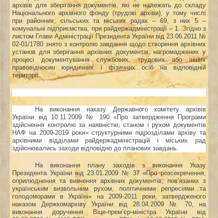
архівів для зберігання документів,
які не належать
до складу
Національного архівного фонду (трудові архіви), у тому числі
при районних, сільських та міських радах – 69, з них 5 –
комунальні підприємства, при райдержадміністрації – 1. Згідно з
листом Глави Адміністрації Президента України від 23.06.2011 №
02-01/1780 знято з контролю завдання щодо створення архівних
установ для зберігання архівних документів, нагромаджених у
процесі документування службових, трудових або інших
правовідносин юридичних і фізичних осіб на відповідній
території.
На виконання наказу Державного комітету архівів
України від 10.11.2009 № 190 «Про затвердження Програми
здійснення контролю за наявністю, станом і рухом документів
НАФ на 2009-2019 роки» структурними підрозділами архіву та
архівними відділами райдержадміністрацій і міських рад
здійснювались заходи відповідно до планових завдань.
На виконання плану заходів з виконання Указу
Президента України від 23.01.2009 № 37 «Про розсекречення,
оприлюднення та вивчення архівних документів, пов’язаних з
українським визвольним рухом, політичними репресіями та
голодоморами в Україні» на 2009-2011 роки, затвердженого
наказом Держкомархіву України від 28.04.2009 № 70, на
виконання доручення Віце-прем’єр-міністра України від