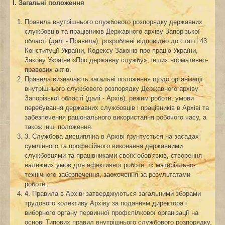
І. Загальні положення
Правила внутрішнього службового розпорядку державних
службовців та працівників Державного архіву Запорізької
області (далі - Правила), розроблені відповідно до статті 43
Конституції України, Кодексу Законів про працю України,
Закону України «Про державну службу», інших нормативно-
правових актів.
Правила визначають загальні положення щодо організації
внутрішнього службового розпорядку Державного архіву
Запорізької області (далі - Архів), режим роботи, умови
перебування державних службовців і працівників в Архіві та
забезпечення раціонального використання робочого часу, а
також інші положення.
3. Службова дисципліна в Архіві ґрунтується на засадах
сумлінного та професійного виконання державними
службовцями та працівниками своїх обов'язків, створення
належних умов для ефективної роботи, їх матеріально-
технічного забезпечення, заохочення за результатами
роботи.
4. Правила в Архіві затверджуються загальними зборами
трудового колективу Архіву за поданням директора і
виборного органу первинної профспілкової організації на
основі Типових правил внутрішнього службового розпорядку,