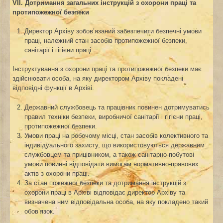
VІІ. Дотримання загальних інструкцій з охорони праці та
протипожежної безпеки
Директор Архіву зобов’язаний забезпечити безпечні умови
праці, належний стан засобів протипожежної безпеки,
санітарії і гігієни праці.
Інструктування з охорони праці та протипожежної безпеки має
здійснювати особа, на яку директором Архіву покладені
відповідні функції в Архіві.
Державний службовець та працівник повинен дотримуватись
правил техніки безпеки, виробничої санітарії і гігієни праці,
протипожежної безпеки.
Умови праці на робочому місці, стан засобів колективного та
індивідуального захисту, що використовуються державним
службовцем та прицівником, а також санітарно-побутові
умови повинні відповідати вимогам нормативно-правових
актів з охорони праці.
За стан пожежної безпеки та дотримання інструкцій з
охорони праці в Архіві відповідає директор Архіву та
визначена ним відповідальна особа, на яку покладено такий
обов’язок.