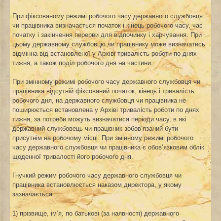
При фіксованому режимі робочого часу державного службовця
чи працівника визначається початок і кінець робочого часу, час
початку і закінчення перерви для відпочинку і харчування. При
цьому державному службовцю чи працівнику може визначатись
відмінна від встановленої у Архіві тривалість роботи по днях
тижня, а також поділ робочого дня на частини.
При змінному режимі робочого часу державного службовця чи
працівника відсутній фіксований початок, кінець і тривалість
робочого дня, на державного службовця чи працівника не
поширюється встановлена у Архіві тривалість роботи по днях
тижня, за потреби можуть визначатися періоди часу, в які
державний службовець чи працівник зобов’язаний бути
присутнім на робочому місці. При змінному режимі робочого
часу державного службовця чи працівника є обов’язковим облік
щоденної тривалості його робочого дня.
Гнучкий режим робочого часу державного службовця чи
працівника встановлюється наказом директора, у якому
зазначається:
1) прізвище, ім’я, по батькові (за наявності) державного