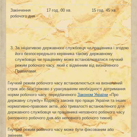
Закінчення
17 год. 00 хв.
15 год. 45 хв.
робочого дня
За ініціативою державного службовця чи працівника і згодою
його безпосереднього керівника такому державному
службовцю чи працівнику може встановлюватися гнучкий
режим робочого часу, який є відмінним від визначеного
Правилами.
Гнучкий режим робочого часу встановлюється на визначений
строк або безстроково з урахуванням необхідності дотримання
норми робочого часу, передбаченого
Законом України
«Про
державну службу» Кодексу законів про працю України та інших
нормативно-правових актів, або тривалості встановленого для
державного службовця чи працівника неповного робочого часу
(неповного робочого дня або неповного робочого тижня).
Гнучкий режим робочого часу може бути фіксованим або
змінним.