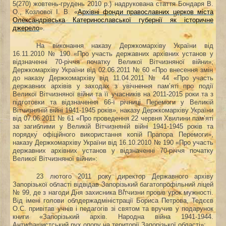
5(270) жовтень-грудень 2010 р.) надрукована стаття Бондаря В.
О., Козлової І. В.
«
Архівні фонди православних церков міста
Олександрівська Катеринославської губернії як історичне
джерело
».
На виконання наказу Держкомархіву України від
16.11.2010 № 190 «Про участь державних архівних установ у
відзначенні 70-річчя початку Великої Вітчизняної війни»,
Держкомархіву України
від 02.06.2011 № 60 «Про внесення змін
до наказу Держкомархіву від 11.04.2011 № 44
«
Про участь
державних архівів у заходах з увічнення пам’яті про події
Великої Вітчизняної війни та її учасників на 2011-2015 роки та з
підготовки та відзначення 66-ї річниці Перемоги у Великій
Вітчизняній війні 1941-1945 років», наказу Держкомархіву України
від 07.06.2011 № 61 «Про проведення 22 червня Хвилини пам’яті
за загиблими у Великій Вітчизняній війні 1941-1945 років та
порядку офіційного використання копій Прапора Перемоги»,
наказу Держкомархіву України від 16.10.2010 № 190 «Про участь
державних архівних установ у відзначенні
70-річчя початку
Великої Вітчизняної війни»:
23 лютого 2011 року директор Державного архіву
Запорізької області відвідав Запорізький багатопрофільний ліцей
№ 99, де з нагоди Дня захисника Вітчизни провів урок мужності.
Від імені голови облдержадміністрації Бориса Петрова, Тедєєв
О.С. привітав учнів і педагогів зі святом та вручив у подарунок
книги «Запорізький архів. Народна війна 1941-1944.
Антифашистський рух опору на території Запорізької області»;