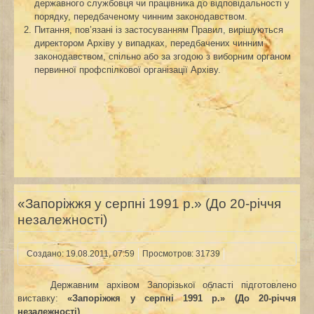
державного службовця чи працівника до відповідальності у
порядку, передбаченому чинним законодавством.
Питання, пов’язані із застосуванням Правил, вирішуються
директором Архіву у випадках, передбачених чинним
законодавством, спільно або за згодою з виборним органом
первинної профспілкової організації Архіву.
«Запоріжжя у серпні 1991 р.» (До 20-річчя
незалежності)
Создано: 19.08.2011, 07:59
Просмотров: 31739
Державним архівом Запорізької області підготовлено
виставку:
«Запоріжжя у серпні 1991 р.» (До 20-річчя
незалежності)