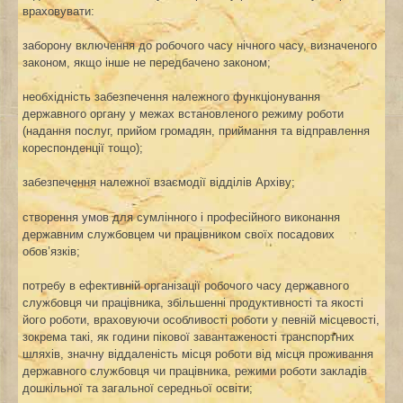
враховувати:
заборону включення до робочого часу нічного часу, визначеного
законом, якщо інше не передбачено законом;
необхідність забезпечення належного функціонування
державного органу у межах встановленого режиму роботи
(надання послуг, прийом громадян, приймання та відправлення
кореспонденції тощо);
забезпечення належної взаємодії відділів Архіву;
створення умов для сумлінного і професійного виконання
державним службовцем чи працівником своїх посадових
обов’язків;
потребу в ефективній організації робочого часу державного
службовця чи працівника, збільшенні продуктивності та якості
його роботи, враховуючи особливості роботи у певній місцевості,
зокрема такі, як години пікової завантаженості транспортних
шляхів, значну віддаленість місця роботи від місця проживання
державного службовця чи працівника, режими роботи закладів
дошкільної та загальної середньої освіти;