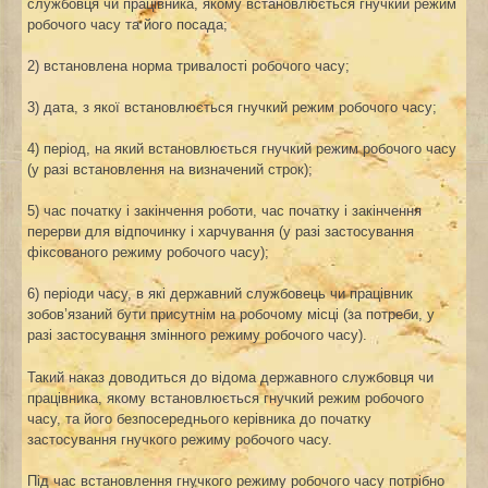
службовця чи працівника, якому встановлюється гнучкий режим
робочого часу та його посада;
2) встановлена норма тривалості робочого часу;
3) дата, з якої встановлюється гнучкий режим робочого часу;
4) період, на який встановлюється гнучкий режим робочого часу
(у разі встановлення на визначений строк);
5) час початку і закінчення роботи, час початку і закінчення
перерви для відпочинку і харчування (у разі застосування
фіксованого режиму робочого часу);
6) періоди часу, в які державний службовець чи працівник
зобов’язаний бути присутнім на робочому місці (за потреби, у
разі застосування змінного режиму робочого часу).
Такий наказ доводиться до відома державного службовця чи
працівника, якому встановлюється гнучкий режим робочого
часу, та його безпосереднього керівника до початку
застосування гнучкого режиму робочого часу.
Під час встановлення гнучкого режиму робочого часу потрібно