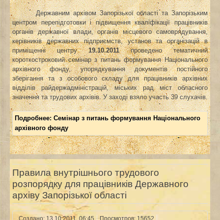
Державним архівом Запорізької області та Запорізьким
центром перепідготовки і підвищення кваліфікації працівників
органів державної влади, органів місцевого самоврядування,
керівників державних підприємств, установ та організацій в
приміщенні центру
19.10.2011
проведено тематичний
короткостроковий семінар з питань формування Національного
архівного фонду, упорядкування документів постійного
зберігання та з особового складу для працівників архівних
відділів райдержадміністрацій, міських рад міст обласного
значення та трудових архівів. У заході взяло участь 39 слухачів.
Подробнее: Cемінар з питань формування Національного
архівного фонду
Правила внутрішнього трудового
розпорядку для працівників Державного
архіву Запорізької області
Создано: 13.10.2011, 06:45
Просмотров: 15652