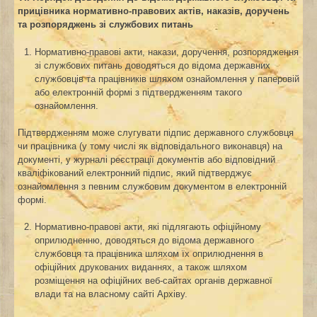
прицівника
нормативно-правових актів, наказів, доручень
та розпоряджень зі службових питань
Нормативно-правові акти, накази, доручення, розпорядження
зі службових питань доводяться до відома державних
службовців та працівників шляхом ознайомлення у паперовій
або електронній формі з підтвердженням такого
ознайомлення.
Підтвердженням може слугувати підпис державного службовця
чи працівника (у тому числі як відповідального виконавця) на
документі, у журналі реєстрації документів або відповідний
кваліфікований електронний підпис, який підтверджує
ознайомлення з певним службовим документом в електронній
формі.
Нормативно-правові акти, які підлягають офіційному
оприлюдненню, доводяться до відома державного
службовця та працівника шляхом їх оприлюднення в
офіційних друкованих виданнях, а також шляхом
розміщення на офіційних веб-сайтах органів державної
влади та на власному сайті Архіву.