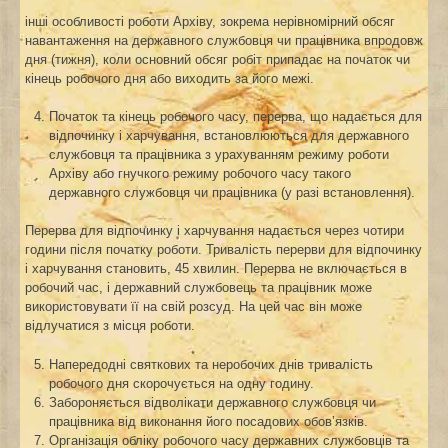
інші особливості роботи Архіву, зокрема нерівномірний обсяг
навантаження на державного службовця чи працівника впродовж
дня (тижня), коли основний обсяг робіт припадає на початок чи
кінець робочого дня або виходить за його межі.
Початок та кінець робочого часу, перерва, що надається для
відпочинку і харчування, встановлюються для державного
службовця та працівника з урахуванням режиму роботи
Архіву або гнучкого режиму робочого часу такого
державного службовця чи працівника (у разі встановлення).
Перерва для відпочинку і харчування надається через чотири
години після початку роботи. Тривалість перерви для відпочинку
і харчування становить, 45 хвилин. Перерва не включається в
робочий час, і державний службовець та працівник може
використовувати її на свій розсуд. На цей час він може
відлучатися з місця роботи.
Напередодні святкових та неробочих днів тривалість
робочого дня скорочується на одну годину.
Забороняється відволікати державного службовця чи
працівника від виконання його посадових обов’язків.
Організація обліку робочого часу державних службовців та