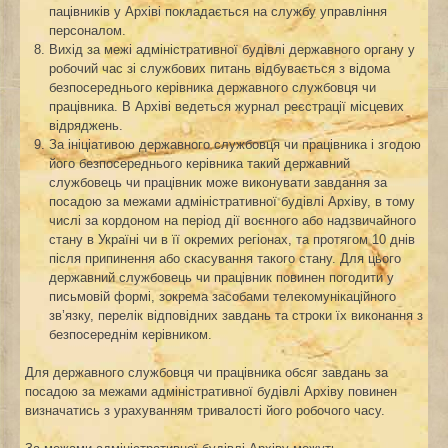
пацівників у Архіві покладається на службу управління
персоналом.
Вихід за межі адміністративної будівлі державного органу у
робочий час зі службових питань відбувається з відома
безпосереднього керівника державного службовця чи
працівника. В Архіві ведеться журнал реєстрації місцевих
відряджень.
За ініціативою державного службовця чи працівника і згодою
його безпосереднього керівника такий державний
службовець чи працівник може виконувати завдання за
посадою за межами адміністративної будівлі Архіву, в тому
числі за кордоном на період дії воєнного або надзвичайного
стану в Україні чи в її окремих регіонах, та протягом 10 днів
після припинення або скасування такого стану. Для цього
державний службовець чи працівник повинен погодити у
письмовій формі, зокрема засобами телекомунікаційного
зв’язку, перелік відповідних завдань та строки їх виконання з
безпосереднім керівником.
Для державного службовця чи працівника обсяг завдань за
посадою за межами адміністративної будівлі Архіву повинен
визначатись з урахуванням тривалості його робочого часу.