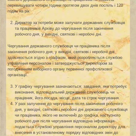
перевищувати чотири години протягом двох днів поспіль і 120
годин на рік.
Директор за потреби може залучати державних службовців
та працівників Архіву до чергування після закінчення
робочого дня, у вихідні, святкові і неробочі дні.
Чергування державного службовця чи працівника після
закінчення робочого дня, у вихідні, святкові і неробочі дні
здійснюється згідно з графіком, який розробляється службою
управління персоналом і затверджується директором за
погодженням виборного органу первинної профспілкової
організації.
У графіку чергування зазначаються: завдання, яке потребує
виконання, відповідальний державний службовець чи
працівник, його посада, місце, дата та строк чергування.
У разі залучення до чергування після закінчення робочого
дня, у вихідні, святкові і неробочі дні державного службовця
чи працівника, якого не включено до графіка, наступного
робочого дня після чергування відповідна інформація
подається службою управління персоналом директору для
внесення в установленому порядку відповідних змін до