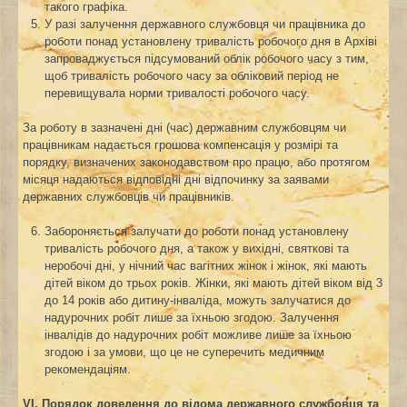
такого графіка.
У разі залучення державного службовця чи працівника до
роботи понад установлену тривалість робочого дня в Архіві
запроваджується підсумований облік робочого часу з тим,
щоб тривалість робочого часу за обліковий період не
перевищувала норми тривалості робочого часу.
За роботу в зазначені дні (час) державним службовцям чи
працівникам надається грошова компенсація у розмірі та
порядку, визначених законодавством про працю, або протягом
місяця надаються відповідні дні відпочинку за заявами
державних службовців чи працівників.
Забороняється залучати до роботи понад установлену
тривалість робочого дня, а також у вихідні, святкові та
неробочі дні, у нічний час вагітних жінок і жінок, які мають
дітей віком до трьох років. Жінки, які мають дітей віком від 3
до 14 років або дитину-інваліда, можуть залучатися до
надурочних робіт лише за їхньою згодою. Залучення
інвалідів до надурочних робіт можливе лише за їхньою
згодою і за умови, що це не суперечить медичним
рекомендаціям.
VІ. Порядок доведення до відома державн
ого
службовц
я та