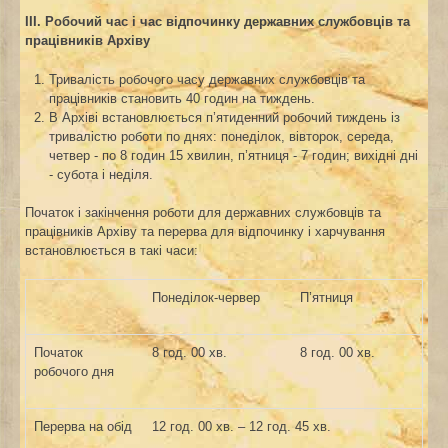
ІІІ. Робочий час і час відпочинку державн
их
службовц
ів
та
працівників
Архіву
Тривалість робочого часу державних службовців та
працівників становить 40 годин на тиждень.
В Архіві встановлюється п’ятиденний робочий тиждень із
тривалістю роботи по днях: понеділок, вівторок, середа,
четвер - по 8 годин 15 хвилин, п’ятниця - 7 годин; вихідні дні
- субота і неділя.
Початок і закінчення роботи для державних службовців та
працівників Архіву та перерва для відпочинку і харчування
встановлюється в такі часи:
Понеділок-червер
П’ятниця
Початок
8 год. 00 хв.
8 год. 00 хв.
робочого дня
Перерва на обід
12 год. 00 хв. – 12 год. 45 хв.