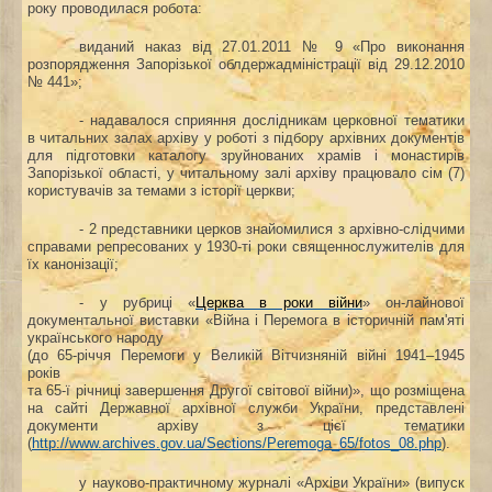
року проводилася робота:
виданий наказ від 27.01.2011 № 9 «Про виконання
розпорядження Запорізької облдержадміністрації від 29.12.2010
№ 441»;
‑ надавалося сприяння дослідникам церковної тематики
в читальних залах архіву у роботі з підбору архівних документів
для підготовки каталогу зруйнованих храмів і монастирів
Запорізької області, у читальному залі архіву працювало сім (7)
користувачів за темами з історії церкви;
‑ 2 представники церков знайомилися з архівно-слідчими
справами репресованих у 1930‑ті роки священнослужителів для
їх канонізації;
‑ у рубриці «
Церква в роки війни
» он-лайнової
документальної виставки «Війна і Перемога в історичній пам'яті
українського народу
(до 65-річчя Перемоги у Великій Вітчизняній війні 1941–1945
років
та 65-ї річниці завершення Другої світової війни)», що розміщена
на сайті Державної архівної служби України, представлені
документи архіву з цієї тематики
(
http://www.archives.gov.ua/Sections/Peremoga_65/fotos_08.php
).
у науково-практичному журналі «Архіви України» (випуск