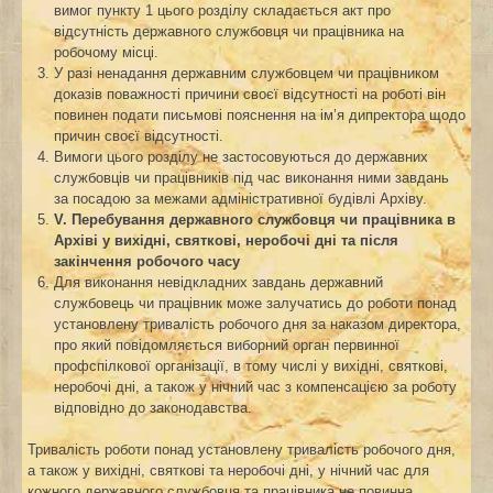
вимог пункту 1 цього розділу складається акт про
відсутність державного службовця чи працівника на
робочому місці.
У разі ненадання державним службовцем чи працівником
доказів поважності причини своєї відсутності на роботі він
повинен подати письмові пояснення на ім’я дипректора щодо
причин своєї відсутності.
Вимоги цього розділу не застосовуються до державних
службовців чи працівників під час виконання ними завдань
за посадою за межами адміністративної будівлі Архіву.
V
. Перебування державного службовця чи працівника в
Архіві у вихідні, святкові, неробочі дні та після
закінчення робочого часу
Для виконання невідкладних завдань державний
службовець чи працівник може залучатись до роботи понад
установлену тривалість робочого дня за наказом директора,
про який повідомляється виборний орган первинної
профспілкової організації, в тому числі у вихідні, святкові,
неробочі дні, а також у нічний час з компенсацією за роботу
відповідно до законодавства.
Тривалість роботи понад установлену тривалість робочого дня,
а також у вихідні, святкові та неробочі дні, у нічний час для
кожного державного службовця та працівника не повинна