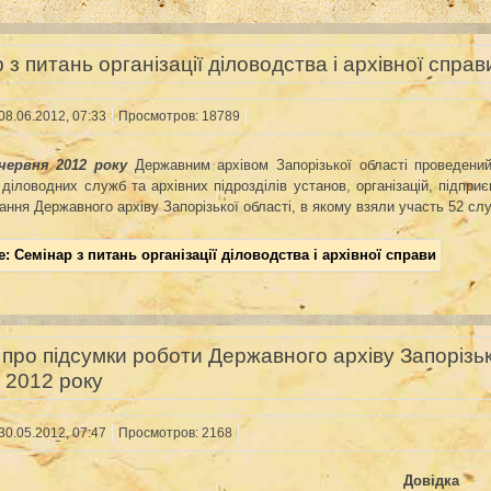
 з питань організації діловодства і архівної справ
08.06.2012, 07:33
Просмотров: 18789
червня 2012 року
Державним
архівом
Запорізької
області
проведений
діловодних
служб
та
архівних
підрозділів
установ,
організацій, підпр
ння Державного архіву Запорізької області,
в якому взяли участь 52 сл
: Семінар з питань організації діловодства і архівної справи
 про підсумки роботи Державного архіву Запорізьк
 2012 року
30.05.2012, 07:47
Просмотров: 2168
Довідка