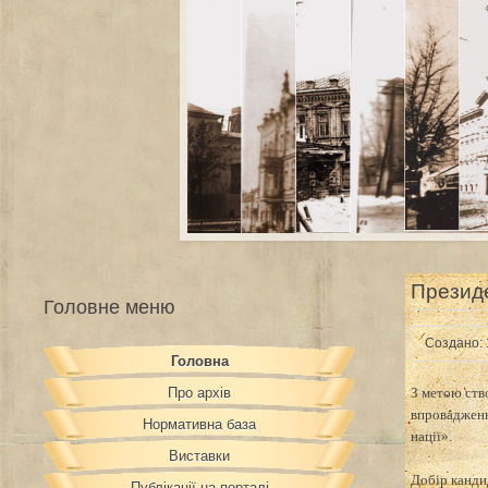
Презид
Головне меню
Создано: 
Головна
Про архів
З метою ств
впровадженн
Нормативна база
нації».
Виставки
Добір кандид
Публікації на порталі