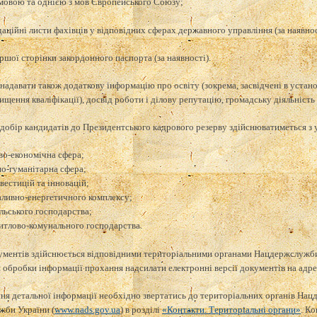
овою та однією з мов Європейського Союзу;
аційні листи фахівців у відповідних сферах державного управління (за наявнос
ршої сторінки закордонного паспорта (за наявності).
надавати також додаткову інформацію про освіту (зокрема, засвідчені в устано
ищення кваліфікації), досвід роботи і ділову репутацію, громадську діяльність
 добір кандидатів до Президентського кадрового резерву здійснюватиметься з
во-економічна сфера;
но-гуманітарна сфера;
вестицій та інновацій;
аливно-енергетичного комплексу;
ільського господарства;
итлово-комунального господарства.
ментів здійснюється відповідними територіальними органами Нацдержслужби Ук
 обробки інформації прохання надсилати електронні версії документів на адр
ня детальної інформації необхідно звертатись до територіальних органів Нац
би України (
www.nads.gov.ua
) в розділі
«Контакти. Територіальні органи»
. К