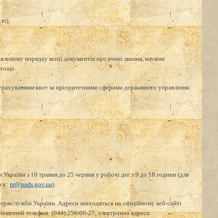
ті);
вленому порядку копії документів про вчені звання, наукові
 тощо.
 урахуванням квот за пріоритетними сферами державного управління:
раїни з 10 травня до 25 червня у робочі дні з 9 до 18 години (для
есу:
pr@nads.gov.ua
).
держслужби України. Адреси знаходяться на офіційному веб-сайті
онтактний телефон: (044) 256-00-27; електронна адреса: