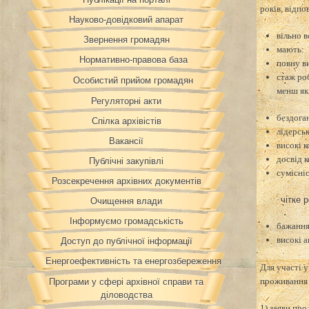
років, відп
Науково-довідковий апарат
вільно 
Звернення громадян
мають:
Нормативно-правова база
повну в
стаж ро
Особистий прийом громадян
менш як
Регуляторні акти
бездога
Спілка архівістів
лідерськ
Вакансії
високі 
досвід 
Публічні закупівлі
сумісні
Розсекречення архівних документів
·
чітке 
Очищення влади
Інформуємо громадськість
бажання
високі а
Доступ до публічної інформації
Енергоефективність та енергозбереження
Для участі 
проживання 
Програми у сфері архівної справи та
діловодства
1) заяви про