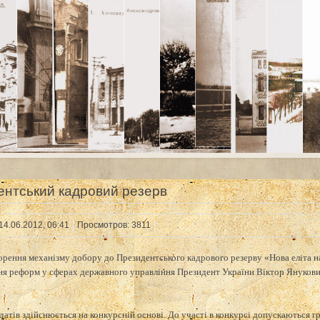
ентський кадровий резерв
14.06.2012, 06:41
Просмотров: 3811
орення механізму добору до Президентського кадрового резерву «Нова еліта н
я реформ у сферах державного управління Президент України Віктор Янукович
атів здійснюється на конкурсній основі. До участі в конкурсі допускаються г