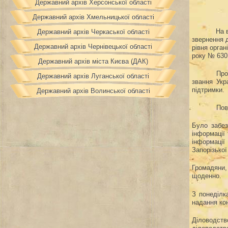
Державний архів Херсонської області
Державний архів Хмельницької області
На 
Державний архів Черкаської області
звернення 
Державний архів Чернівецької області
рівня орган
року № 630
Державний архів міста Києва (ДАК)
Про
Державний архів Луганської області
звання Укр
підтримки.
Державний архів Волинської області
Пов
Було забез
інформації
інформації
Запорізької
Громадяни,
щоденно.
З понеділк
надання ко
Діловодств