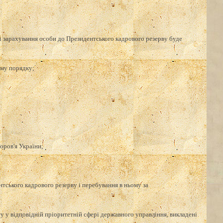
зі зарахування особи до Президентського кадрового резерву буде
ому порядку;
оров'я України;
тського кадрового резерву і перебування в ньому за
кту у відповідній пріоритетній сфері державного управління, викладені