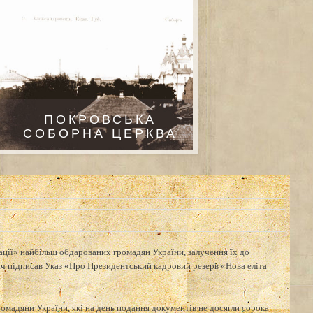
ПОКРОВСЬКА
СОБОРНА ЦЕРКВА
ації» найбільш обдарованих громадян України, залучення їх до
 підписав Указ «Про Президентський кадровий резерв «Нова еліта
ромадяни України, які на день подання документів не досягли сорока