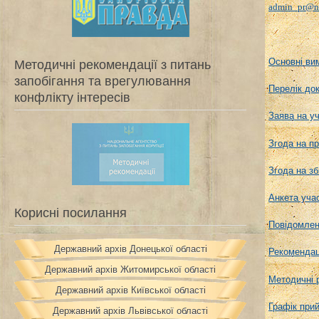
admin_pr@na
Основні ви
Методичні рекомендації з питань
запобігання та врегулювання
Перелік док
конфлікту інтересів
Заява на уч
Згода на пр
Згода на з
Анкета учас
Корисні посилання
Повідомленн
Державний архів Донецької області
Рекомендац
Державний архів Житомирської області
Методичні р
Державний архів Київської області
Графік при
Державний архів Львівської області