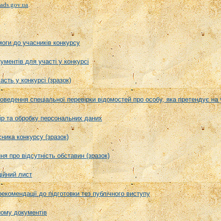
ds.gov.ua
.
моги до учасників конкурсу
ументів для участі у конкурсі
асть у конкурсі (зразок)
оведення спеціальної перевірки відомостей про особу, яка претендує на 
бір та обробку персональних даних
ника конкурсу (зразок)
я про відсутність обставин (зразок)
ійний лист
екомендації до підготовки тез публічного виступу
йому документів