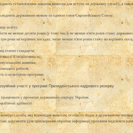
овідають установленим законом вимогам для вступу на державну службу, а тако
володіють державною мовою та однією з мов Європейського Союзу;
ищу освіту;
боти не менше десяти років (у тому числі не менше п'яти років стажу державно
 три роки на керівних посадах, чи не менше п'яти років стажу на керівних пос
нні етичні стандарти;
і якості й ініціативність;
комунікаційні навички;
командної роботи;
сть із культурою програми;
розуміння участі у програмі Президентського кадрового резерву
 працювати у проектах державного сектору України;
налітичні здібності.
у конкурсі особа, яка відповідає вимогам, особисто подає в друкованому вигля
такі документи (для прискорення обробки інформації прохання надсилати елек
: