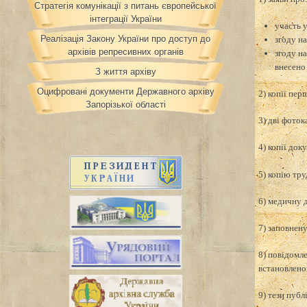
Стратегія комунікації з питань європейської
інтеграції України
участь 
Реалізація Закону України про доступ до
згоду н
архівів репресивних органів
згоду н
внесено
З життя архіву
Оцифровані документи Державного архіву
2) копії пер
Запорізької області
3) дві фото
4) копії док
5) копію тр
6) медичну 
7) заповнен
8) повідомл
встановлен
9) тези публ