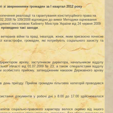
ті зі зверненнями громадян
за
І квартал
201
2
року
зпечення реалізації та гарантування конституційного права на
7.02.2008 № 109/2008 відповідно до вимог Методики оцінювання
рдженої постановою Кабінету Міністрів України від 24 червня 2009
о проведено такі заходи
.
етеранів війни та праці, інвалідів, жінок, яким присвоєно почесне
ї катастрофи, громадян, які потребують соціального захисту та
директором архіву, заступником директора, начальником відділу
зької області від 01.07.2009 № 23, а також спеціалістами відділу
ом особистого прийому, затвердженим наказом Державного архіву
в день приїзду. Прийом громадян пільгових категорій проводився
ристання документів у робочі дні з 8.00 до 17.00 здійснювалося
апитів соціально-правового характеру велося окремо від іншого