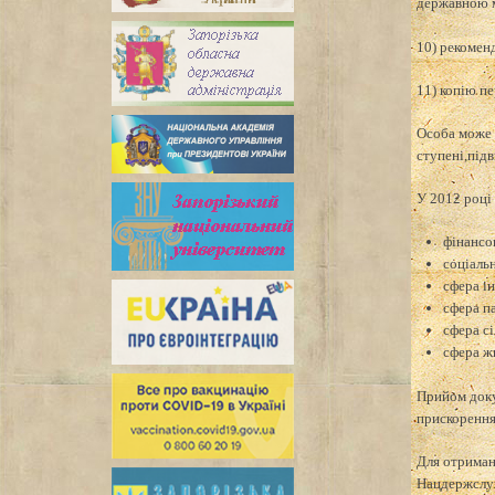
державною м
10) рекоменд
11) копію пе
Особа може 
ступені,підв
У 2012 році
фінансо
соціаль
сфера ін
сфера п
сфера с
сфера ж
Прийом доку
прискорення
Для отриман
Нацдержслуж