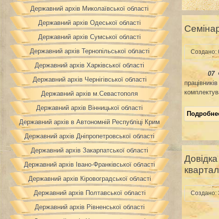
Державний архів Миколаївської області
Державний архів Одеської області
Семінар
Державний архів Сумської області
Державний архів Тернопільської області
Создано: 
Державний архів Харківської області
07 
Державний архів Чернігівської області
працівників
комплектува
Державний архів м.Севастополя
Державний архів Вінницької області
Подробнее
Державний архів в Автономній Республіці Крим
Державний архів Дніпропетровської області
Державний архів Закарпатської області
Довідка
Державний архів Івано-Франківської області
квартал
Державний архів Кіровоградської області
Державний архів Полтавської області
Создано: 
Державний архів Рівненської області