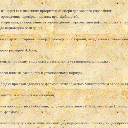
у конкурсі із зазначенням пріоритетної сфери державного управління;
а проведення перевірки поданих нею відомостей;
а зберігання, використання та оприлюднення персональної інформації, яку у ра
 до відповідної бази даних;
шої та другої сторінок паспорта громадянина України, засвідчені в установлен
картки розміром 4x6 см;
ументів про повну вищу освіту, засвідчені в установленому порядку;
удової книжки, засвідчену в установленому порядку;
довідку про стан здоров'я за формою, затвердженою Міністерством охорони зд
у анкету за встановленою формою;
ення про відсутність обставин, що унеможливлюють її зарахування до Президен
ою формою;
ічного виступу з презентації власного досвіду реалізації проекту чи ідеї прое