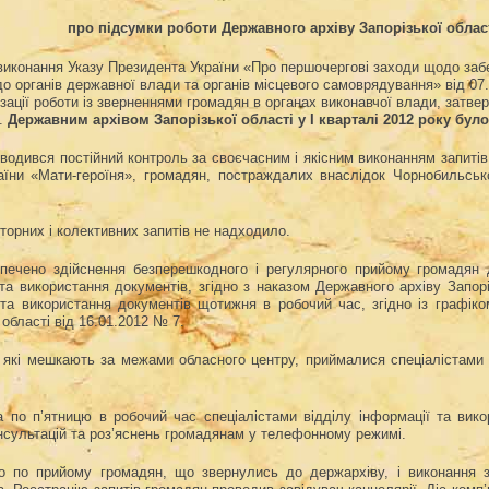
про підсумки роботи Державного архіву Запорізької облас
виконання Указу Президента України «Про першочергові заходи щодо забе
до органів державної влади та органів місцевого самоврядування» від 0
ізації роботи із зверненнями громадян в органах виконавчої влади, затве
.
Державним архівом Запорізької області у І кварталі 2012 року бул
водився постійний контроль за своєчасним і якісним виконанням запитів в
аїни «Мати-героїня», громадян, постраждалих внаслідок Чорнобильсько
торних і колективних запитів не надходило.
печено здійснення безперешкодного і регулярного прийому громадян 
 та використання документів, згідно з наказом Державного архіву Запорі
 та використання документів щотижня в робочий час, згідно із графік
 області від 16.01.2012 № 7.
 які мешкають за межами обласного центру, приймалися спеціалістами 
а по п’ятницю в робочий час спеціалістами відділу інформації та вико
нсультацій та роз’яснень громадянам у телефонному режимі.
о по прийому громадян, що звернулись до держархіву, і виконання з