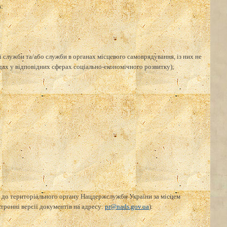
ж:
ї служби та/або служби в органах місцевого самоврядування, із них не
адах у відповідних сферах соціально-економічного розвитку);
ді до територіального органу Нацдержслужби України за місцем
тронні версії документів на адресу:
pr@nads.gov.ua
):