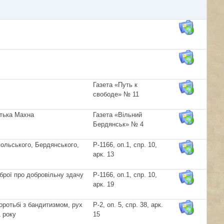
Газета «Путь к
свободе» № 11
атька Махна
Газета «Вільний
Бердянськ» № 4
польського, Бердянського,
Р-1166, оп.1, спр. 10,
арк. 13
зброї про добровільну здачу
Р-1166, оп.1, спр. 10,
арк. 19
оротьбі з бандитизмом, рух
Р-2, оп. 5, спр. 38, арк.
 року
15