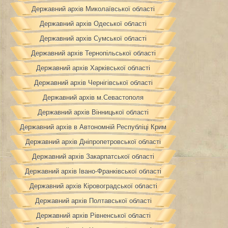
Державний архів Миколаївської області
Державний архів Одеської області
Державний архів Сумської області
Державний архів Тернопільської області
Державний архів Харківської області
Державний архів Чернігівської області
Державний архів м.Севастополя
Державний архів Вінницької області
Державний архів в Автономній Республіці Крим
Державний архів Дніпропетровської області
Державний архів Закарпатської області
Державний архів Івано-Франківської області
Державний архів Кіровоградської області
Державний архів Полтавської області
Державний архів Рівненської області