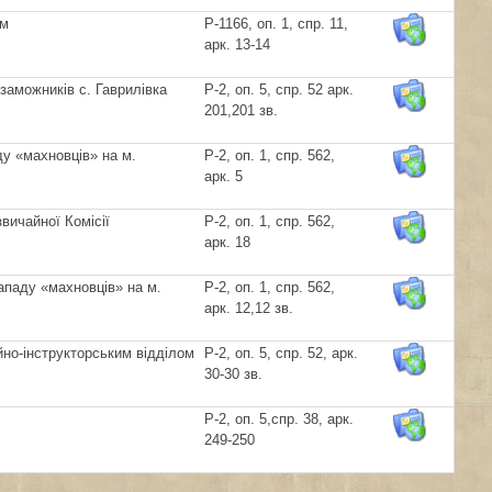
ом
Р-1166, оп. 1, спр. 11,
арк. 13-14
заможників с. Гаврилівка
Р-2, оп. 5, спр. 52 арк.
201,201 зв.
ду «махновців» на м.
Р-2, оп. 1, спр. 562,
арк. 5
вичайної Комісії
Р-2, оп. 1, спр. 562,
арк. 18
ападу «махновців» на м.
Р-2, оп. 1, спр. 562,
арк. 12,12 зв.
но-інструкторським відділом
Р-2, оп. 5, спр. 52, арк.
30-30 зв.
Р-2, оп. 5,спр. 38, арк.
249-250