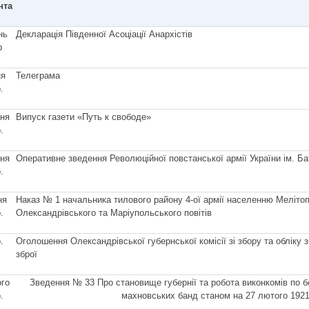
нта
нь
Декларація Південної Асоціації Анархістів
р
ня
Телеграма
.
тня
Випуск газети «Путь к свободе»
.
тня
Оперативне зведення Революційної повстанської армії України ім. Б
.
ня
Наказ № 1 начальника тилового району 4-ої армії населенню Меліто
.
Олександрівського та Маріупольського повітів
.
Оголошення Олександрівської губернської комісії зі збору та обліку 
зброї
ого
Зведення № 33 Про становище губернії та робота виконкомів по б
.
махновських банд станом на 27 лютого 1921