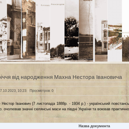
річчя від народження Махна Нестора Івановича
7.10.2023, 10:23
Просмотров: 0
Нестор Іванович (7 листопада 1888р. - 1934 р.) - український повстансь
р. очолював значні селянські маси на півдні України та воював практичн
Назва документа