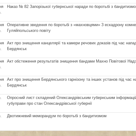
ня
Наказ № 82 Запорізької губернської наради по боротьбі з бандитизм
.
ня
Оперативне зведення по боротьбі з «махновцями» 3 ескадрону комне
.
Гуляйпольського повіту
ня
Акт про знищення канцелярії та камери речових доказів під час напа
.
Бердянськ
ня
Акт обстеження результатів знищення бандами Махно Повітової Надз
.
ня
Акт про знищення Бердянського гарнізону та інших установ під час н
.
Бердянськ
.
Опросний лист складений Олександрівським губернським інформацій
губуправи про стан Олександрівської губернії
.
Двотижневий меморандум по боротьбі з бандитизмом