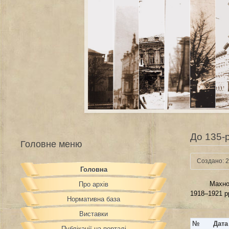
До 135-
Головне меню
Создано: 2
Головна
Махно 
Про архів
1918–1921 р
Нормативна база
Виставки
№
Дата
Публікації на порталі