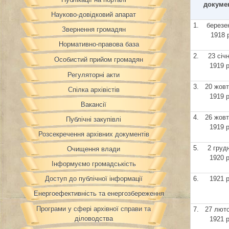
докуме
Науково-довідковий апарат
1.
березе
Звернення громадян
1918 
Нормативно-правова база
2.
23 січ
Особистий прийом громадян
1919 р
Регуляторні акти
3.
20 жов
Спілка архівістів
1919 р
Вакансії
4.
26 жов
Публічні закупівлі
1919 р
Розсекречення архівних документів
5.
2 груд
Очищення влади
1920 р
Інформуємо громадськість
Доступ до публічної інформації
6.
1921 р
Енергоефективність та енергозбереження
Програми у сфері архівної справи та
7.
27 лют
діловодства
1921 р