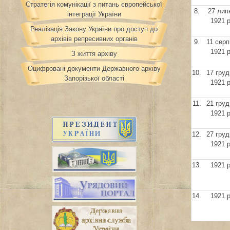
Стратегія комунікації з питань європейської
8.
27 лип
інтеграції України
1921 р
Реалізація Закону України про доступ до
архівів репресивних органів
9.
11 серп
1921 р
З життя архіву
Оцифровані документи Державного архіву
10.
17 груд
Запорізької області
1921 р
11.
21 груд
1921 р
12.
27 груд
1921 р
13.
1921 р
14.
1921 р