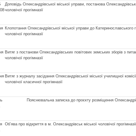
5
Доповідь Олександрівської міської управи, постанова Олександрівської
908
чоловічої прогімназії
ня
Клопотання Олександрівської міської управи до Катеринославського гу
чоловічої прогімназії
ня
Витяг з постанови Олександрівських повітових земських зборів з пита
чоловічої прогімназії
ня
Витяг з журналу засідання Олександрівської міської училищної коміс
чоловічої класичної прогімназії
нь
Пояснювальна записка до проєкту розміщення Олександрівс
.
ня
Об’ява про відкриття в м. Олександрівськ міської чоловічої прогімназі
.