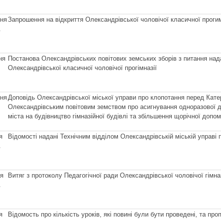
сня
Запрошення на відкриття Олександрівської чоловічої класичної прогим
.
ня
Постанова Олександрівських повітових земських зборів з питання над
Олександрівської класичної чоловічої прогімназії
сня
Доповідь Олександрівської міської управи про клопотання перед Кат
.
Олександрівським повітовим земством про асигнування одноразової 
міста на будівництво гімназійної будівлі та збільшення щорічної допом
я
Відомості надані Технічним відділом Олександрівській міській управі
.
ня
Витяг з протоколу Педагогічної ради Олександрівської чоловічої гімназ
.
я
Відомость про кількість уроків, які повині були бути проведені, та п