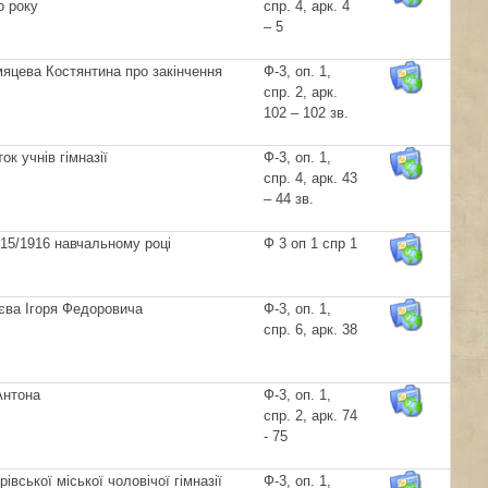
о року
спр. 4, арк. 4
– 5
мяцева Костянтина про закінчення
Ф-3, оп. 1,
спр. 2, арк.
102 – 102 зв.
ок учнів гімназії
Ф-3, оп. 1,
спр. 4, арк. 43
– 44 зв.
1915/1916 навчальному році
Ф 3 оп 1 спр 1
яєва Ігоря Федоровича
Ф-3, оп. 1,
спр. 6, арк. 38
Антона
Ф-3, оп. 1,
спр. 2, арк. 74
- 75
ської міської чоловічої гімназії
Ф-3, оп. 1,