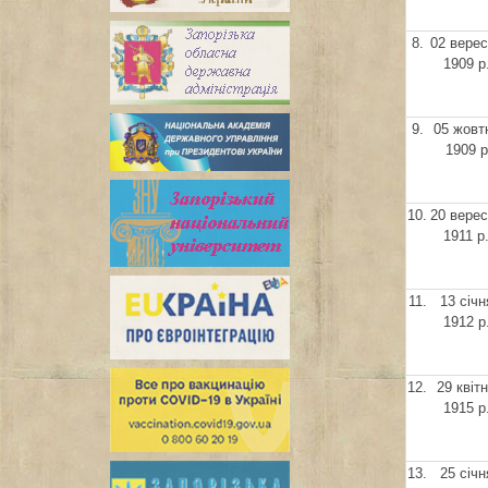
8.
02 вере
1909 р
9.
05 жовт
1909 р
10.
20 вере
1911 р
11.
13 січн
1912 р
12.
29 квіт
1915 р
13.
25 січн