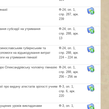
назії
Ф-24, оп. 1,
спр. 287, арк.
239
ання субсидії на утримання
Ф-24, оп. 1,
спр. 288, арк.
13
еринославським губернським та
Ф-24, оп. 1,
допомоги на відшкодування витрат
спр. 288, арк.
оги на утримання гімназії
224 – 224 зв.
 про Олександрівську чоловічу гімназію
Ф-24, оп. 1,
спр. 288, арк.
256 – 256 зв
ії про видачу атестатів зрілості учням
Ф-3, оп. 1,
спр. 6, арк.
220
ропущених уроків викладачами
Ф-3, оп. 1,