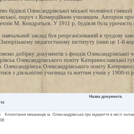
во будівлі Олександрівської міської чоловічої гімназії
овської, поруч з Комерційним училищем. Автором проєк
ехнік М. Кондратьєв. У 1911 р. будівля була урочисто 
 навчальний заклад був реорганізований в трудову школ
 Запорізькому педагогічному інституту (нині це 1-й ко
яємо добірку документів з фондів Олександрівської чол
івськ Олександрівського повіту Катеринославської губе
. Олександрівськ Олександрівського повіту Катериносла
тися з діяльністю училища та життям учнів у 1900-ті р
Назва документа
та
4
Клопотання мешканців м. Олександрівська про відкриття в місті чолові
908