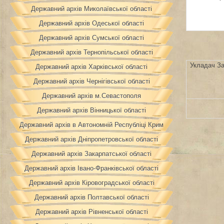
Державний архів Миколаївської області
Державний архів Одеської області
Державний архів Сумської області
Державний архів Тернопільської області
Укладач За
Державний архів Харківської області
Державний архів Чернігівської області
Державний архів м.Севастополя
Державний архів Вінницької області
Державний архів в Автономній Республіці Крим
Державний архів Дніпропетровської області
Державний архів Закарпатської області
Державний архів Івано-Франківської області
Державний архів Кіровоградської області
Державний архів Полтавської області
Державний архів Рівненської області