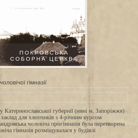
ПОКРОВСЬКА
СОБОРНА ЦЕРКВА
чоловічої гімназії
у Катеринославської губернії (нині м. Запоріжжя)
 заклад для хлопчиків з 4-річним курсом
андрівська чоловіча прогімназія була перетворена
овіча гімназія розміщувалася у будівлі