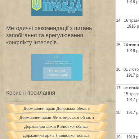
1916 р
14.
16 трав
1916 р
Методичні рекомендації з питань
запобігання та врегулювання
конфлікту інтересів
15.
24 жовт
1916 р
16.
01 люто
1917 р
17.
не пізні
Корисні посилання
15 трав
1917 р
Державний архів Донецької області
18.
1917 р
Державний архів Житомирської області
Державний архів Київської області
Державний архів Львівської області
19.
1919 р