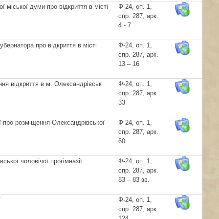
 міської думи про відкриття в місті
Ф-24, оп. 1,
спр. 287, арк.
4 - 7
бернатора про відкриття в місті
Ф-24, оп. 1,
спр. 287, арк.
13 – 16
ння відкриття в м. Олександрівськ
Ф-24, оп. 1,
спр. 287, арк.
33
ії про розміщення Олександрівської
Ф-24, оп. 1,
спр. 287, арк.
60
ької чоловічої прогімназії
Ф-24, оп. 1,
спр. 287, арк.
83 – 83 зв.
ї
Ф-24, оп. 1,
спр. 287, арк.
124