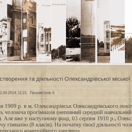
ї створення та діяльності Олександрівської міської 
2.09.2024, 11:21
Просмотров: 0
ня 1909 р. в м. Олександрівськ Олександрівського повіт
сь чоловіча прогімназія (неповний середній навчальний
). Але вже у наступному році, 03 серпня 1910 р., Олекс
чу гімназію (8 класів). На початку своєї діяльності чол
рівського комерційного училища.