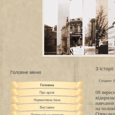
З історі
Головне меню
Создано: 0
Головна
08 верес
Про архів
відкрила
Нормативна база
навчання
Виставки
на чолові
Олександ
Публікації на порталі