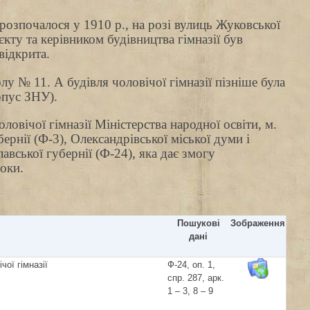
 розпочалося у 1910 р., на розі вулиць Жуковської
ту та керівником будівництва гімназії був
відкрита.
у № 11. А будівля чоловічої гімназії пізніше була
рпус ЗНУ).
овічої гімназії Міністерства народної освіти, м.
рнії (Ф-3), Олександрівської міської думи і
вської губернії (Ф-24), яка дає змогу
оки.
Пошукові
Зображення
дані
чої гімназії
Ф-24, оп. 1,
спр. 287, арк.
1 – 3, 8 – 9