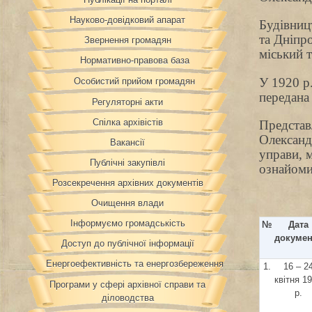
Науково-довідковий апарат
Будівницт
та Дніпр
Звернення громадян
міський т
Нормативно-правова база
У 1920 р.
Особистий прийом громадян
передана
Регуляторні акти
Спілка архівістів
Представл
Олександр
Вакансії
управи, м
Публічні закупівлі
ознайоми
Розсекречення архівних документів
Очищення влади
Інформуємо громадськість
№
Дата
докумен
Доступ до публічної інформації
Енергоефективність та енергозбереження
1.
16 – 2
квітня 1
Програми у сфері архівної справи та
р.
діловодства