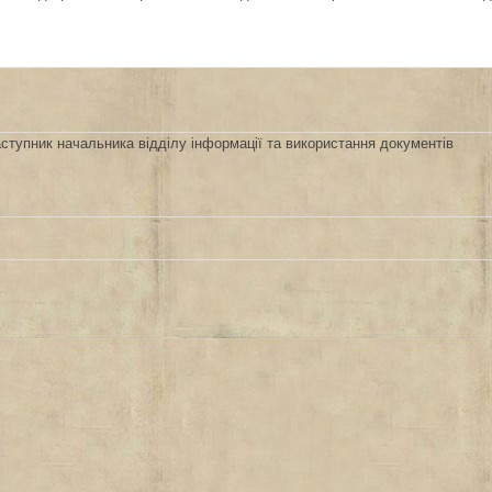
ступник начальника відділу інформації та використання документів