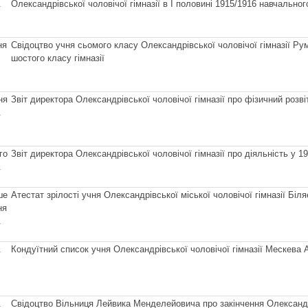
.
Олександрівської чоловічої гімназії в І половині 1915/1916 навчальног
ня
Свідоцтво учня сьомого класу Олександрівської чоловічої гімназії Ру
шостого класу гімназії
ня
Звіт директора Олександрівської чоловічої гімназії про фізичний розвіт
.
го
Звіт директора Олександрівської чоловічої гімназії про діяльність у 
.
ше
Атестат зрілості учня Олександрівської міської чоловічої гімназії Біл
ня
.
.
Кондуїтний список учня Олександрівської чоловічої гімназії Мескева 
.
Свідоцтво Вільниця Лейвика Менделейовича про закінчення Олександрів