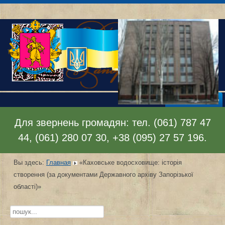
Раскрыть меню
Для звернень громадян: тел. (061) 787 47
44, (061) 280 07 30, +38 (095) 27 57 196.
Вы здесь:
Главная
«Каховське водосховище: історія
створення (за документами Державного архіву Запорізької
області)»
Искать...