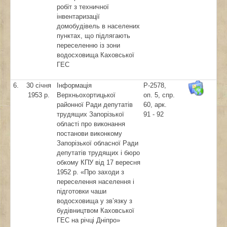
робіт з техничної
інвентаризації
домобудівель в населених
пунктах, що підлягають
переселенню із зони
водосховища Каховської
ГЕС
6.
30 січня
Інформація
Р-2578,
1953 р.
Верхньохортицької
оп. 5, спр.
районної Ради депутатів
60, арк.
трудящих Запорізької
91 - 92
області про виконання
постанови виконкому
Запорізької обласної Ради
депутатів трудящих і бюро
обкому КПУ від 17 вересня
1952 р. «Про заходи з
переселення населення і
підготовки чаши
водосховища у зв’язку з
будівництвом Каховської
ГЕС на річці Дніпро»