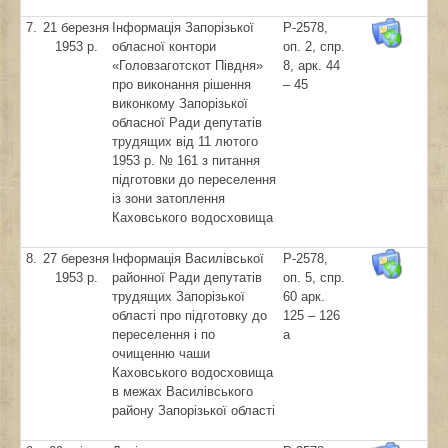
7.
21 березня
Інформація Запорізької
Р-2578,
1953 р.
обласної контори
оп. 2, спр.
«Головзаготскот Півдня»
8, арк. 44
про виконання рішення
– 45
виконкому Запорізької
обласної Ради депутатів
трудящих від 11 лютого
1953 р. № 161 з питання
підготовки до переселення
із зони затоплення
Каховського водосховища
8.
27 березня
Інформація Василівської
Р-2578,
1953 р.
районної Ради депутатів
оп. 5, спр.
трудящих Запорізької
60 арк.
області про підготовку до
125 – 126
переселення і по
а
очищенню чаши
Каховського водосховища
в межах Василівського
району Запорізької області