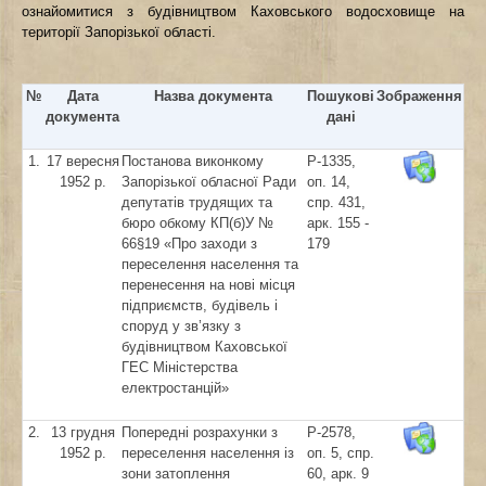
ознайомитися з будівництвом Каховського водосховище на
території Запорізької області.
№
Дата
Назва документа
Пошукові
Зображення
документа
дані
1.
17 вересня
Постанова виконкому
Р-1335,
1952 р.
Запорізької обласної Ради
оп. 14,
депутатів трудящих та
спр. 431,
бюро обкому КП(б)У №
арк. 155 -
66§19 «Про заходи з
179
переселення населення та
перенесення на нові місця
підприємств, будівель і
споруд у зв’язку з
будівництвом Каховської
ГЕС Міністерства
електростанцій»
2.
13 грудня
Попередні розрахунки з
Р-2578,
1952 р.
переселення населення із
оп. 5, спр.
зони затоплення
60, арк. 9