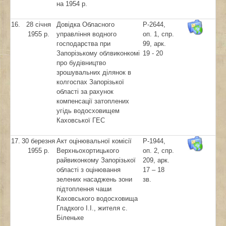
на 1954 р.
16.
28 січня
Довідка Обласного
Р-2644,
1955 р.
управління водного
оп. 1, спр.
господарства при
99, арк.
Запорізькому облвиконкомі
19 - 20
про будівництво
зрошувальних ділянок в
колгоспах Запорізької
області за рахунок
компенсації затоплених
угідь водосховищем
Каховської ГЕС
17.
30 березня
Акт оцінювальної комісії
Р-1944,
1955 р.
Верхньохортицького
оп. 2, спр.
райвиконкому Запорізької
209, арк.
області з оцінювання
17 – 18
зелених насаджень зони
зв.
підтоплення чаши
Каховського водосховища
Гладкого І.І., жителя с.
Біленьке