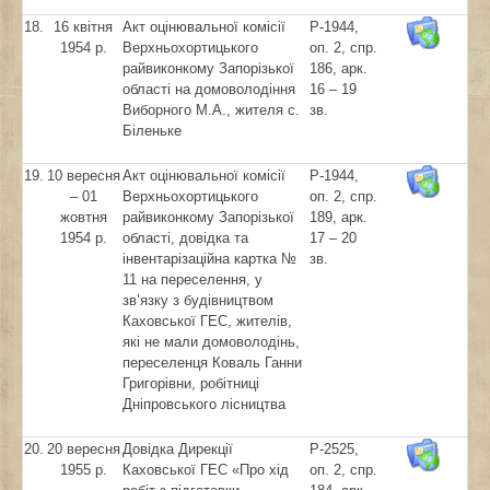
18.
16 квітня
Акт оцінювальної комісії
Р-1944,
1954 р.
Верхньохортицького
оп. 2, спр.
райвиконкому Запорізької
186, арк.
області на домоволодіння
16 – 19
Виборного М.А., жителя с.
зв.
Біленьке
19.
10 вересня
Акт оцінювальної комісії
Р-1944,
– 01
Верхньохортицького
оп. 2, спр.
жовтня
райвиконкому Запорізької
189, арк.
1954 р.
області, довідка та
17 – 20
інвентарізаційна картка №
зв.
11 на переселення, у
зв’язку з будівництвом
Каховської ГЕС, жителів,
які не мали домоволодінь,
переселенця Коваль Ганни
Григорівни, робітниці
Дніпровського лісництва
20.
20 вересня
Довідка Дирекції
Р-2525,
1955 р.
Каховської ГЕС «Про хід
оп. 2, спр.