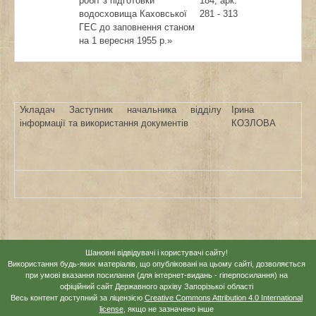
робіт з підготовки
184, арк.
водосховища Каховської
281 - 313
ГЕС до заповнення станом
на 1 вересня 1955 р.»
Укладач Заступник начальника відділу
Ірина
інформації та використання документів
КОЗЛОВА
Шановні відвідувачі і користувачі сайту!
Використання будь-яких матеріалів, що опубліковані на цьому сайті, дозволяється
при умові вказання посилання (для інтернет-видань - гіперпосилання) на
офіційний сайт Державного архіву Запорізької області
Весь контент доступний за ліцензією
Creative Commons Attribution 4.0 International
license
, якщо не зазначено інше