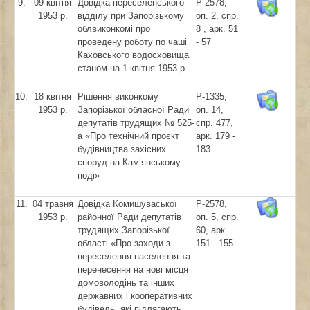
9.
09 квітня
Довідка переселенського
Р-2578,
1953 р.
відділу при Запорізькому
оп. 2, спр.
облвиконкомі про
8 , арк. 51
проведену роботу по чаші
- 57
Каховського водосховища
станом на 1 квітня 1953 р.
10.
18 квітня
Рішення виконкому
Р-1335,
1953 р.
Запорізької обласної Ради
оп. 14,
депутатів трудящих № 525-
спр. 477,
а «Про технічний проєкт
арк. 179 -
будівництва захісних
183
споруд на Кам’янському
поді»
11.
04 травня
Довідка Комишуваської
Р-2578,
1953 р.
районної Ради депутатів
оп. 5, спр.
трудящих Запорізької
60, арк.
області «Про заходи з
151 - 155
переселення населення та
перенесення на нові місця
домоволодінь та інших
державних і кооперативних
будівель, які підлягають