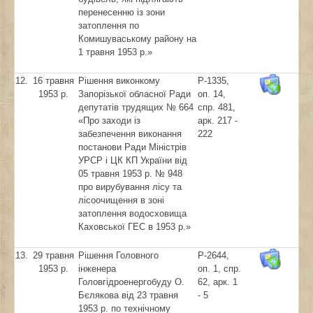
перенесенню із зони
затоплення по
Комишуваському району на
1 травня 1953 р.»
12.
16 травня
Рішення виконкому
Р-1335,
1953 р.
Запорізької обласної Ради
оп. 14,
депутатів трудящих № 664
спр. 481,
«Про заходи із
арк. 217 -
забезпечення виконання
222
постанови Ради Міністрів
УРСР і ЦК КП України від
05 травня 1953 р. № 948
про вирубування лісу та
лісоочищення в зоні
затоплення водосховища
Каховської ГЕС в 1953 р.»
13.
29 травня
Рішення Головного
Р-2644,
1953 р.
інженера
оп. 1, спр.
Головгідроенергобуду О.
62, арк. 1
Бєлякова від 23 травня
- 5
1953 р. по технічному