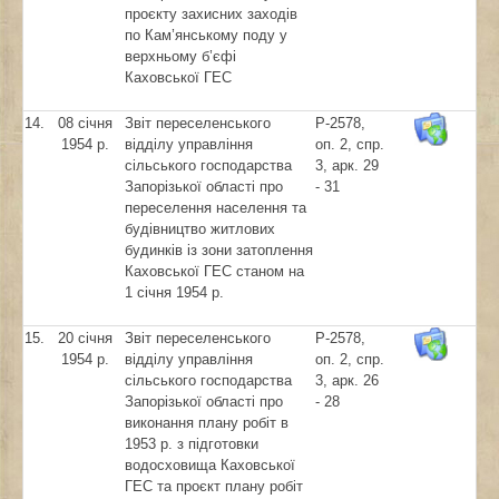
проєкту захисних заходів
по Кам’янському поду у
верхньому б’єфі
Каховської ГЕС
14.
08 січня
Звіт переселенського
Р-2578,
1954 р.
відділу управління
оп. 2, спр.
сільського господарства
3, арк. 29
Запорізької області про
- 31
переселення населення та
будівництво житлових
будинків із зони затоплення
Каховської ГЕС станом на
1 січня 1954 р.
15.
20 січня
Звіт переселенського
Р-2578,
1954 р.
відділу управління
оп. 2, спр.
сільського господарства
3, арк. 26
Запорізької області про
- 28
виконання плану робіт в
1953 р. з підготовки
водосховища Каховської
ГЕС та проєкт плану робіт