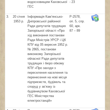
водосховищем Каховської
- 23
ГЕС
3.
20 січня
Інформація Кам’янсько-
Р-2578,
1953 р.
Дніпровської районної
оп. 5, спр.
Ради депутатів трудящих
60, арк.
Запорізької області «Про
87 – 89
хід виконання постанови
Ради Міністрів УРСР і ЦК
КПУ від 05 вересня 1952 р.
№ 2865, постанови
виконкому Запорізької
обласної Ради депутатів
трудящих і бюро обкому
КПУ «Про заходи з
переселення населення та
перенесення на нові місця
підприємств, будівель та
споруд у зв’язку із
будівництвом Каховської
ГЕС Міністерства
електростанцій»