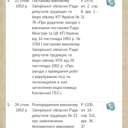
4.
22 січня
Постанова виконкому
Р-2578,
1953 р.
Запорізької обласної Ради
оп. 2, спр.
депутатів трудящих та
8, арк. 1 -
бюро обкому КП України №
11
78 «Про додаткові заходи з
виконання постанови Ради
Міністрів та ЦК КП України
від 14 листопада 1952 р. №
3764 і постанови виконкому
Запорізької обласної Ради
депутатів трудящих та
бюро обкому КПУ від 29
листопада 1952 р. «Про
заходи з проведення робіт
з вирубування лісу та
лісоочищення в зоні
затоплення водосховища
Каховської ГЕС»
5.
26 січня
Розпорядження виконкому
Р-1335,
1953 р.
Запорізької обласної Ради
оп. 14,
депутатів трудящих № 23
спр. 511,
про забезпечення
арк. 36 -
безперечного виконання
37