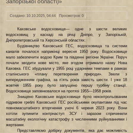
Запорізької області)»
Создано: 10.10.2025, 04:44
Просмотров: 0
Каховське водосховище— одне з шести великих
водосховищ у каскаді на річці Дніпро, у Запорізькій,
Дніпропетровській та Херсонській областях.
Будівництво Каховської ГЕС, водосховища та системи
каналів почалося наприкінці вересня 1950 року. Водосховище
мало забезпечити водою Крим та південні регіони України. Поруч
почали зводити нове місто, яке згодом отримало назву Нова
Каховка. ГЕС збудували у 1955 році ударними темпами в рамках
сталінського «плану перетворення природи». Звели з
випередженням графіка, за пʼять років замість шести. І уже 18
жовтня 1955 року було запущено першу турбіну станції.
Водосховище заповнювалося на протязі 1955—1958 років.
Знищено Каховське водосховище було неконтрольованим
підривом греблі Каховської ГЕС російськими окупантами під час
повномасштабного вторгнення уночі 6 червня 2023 року. Вони
хотіли зупинити контрнаступ ЗСУ і заразом спричинили
масштабну екологічну катастрофу з численними руйнуваннями і
жертвами.
Представляємо добірку документів, яка дає можливість