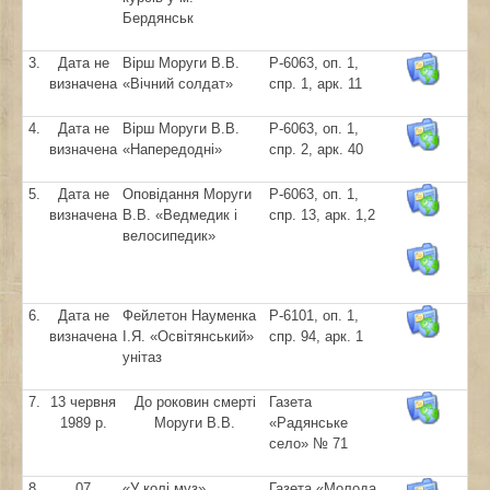
Бердянськ
3.
Дата не
Вірш Моруги В.В.
Р-6063, оп. 1,
визначена
«Вічний солдат»
спр. 1, арк. 11
4.
Дата не
Вірш Моруги В.В.
Р-6063, оп. 1,
визначена
«Напередодні»
спр. 2, арк. 40
5.
Дата не
Оповідання Моруги
Р-6063, оп. 1,
визначена
В.В. «Ведмедик і
спр. 13, арк. 1,2
велосипедик»
6.
Дата не
Фейлетон Науменка
Р-6101, оп. 1,
визначена
І.Я. «Освітянський»
спр. 94, арк. 1
унітаз
7.
13 червня
До роковин смерті
Газета
1989 р.
Моруги В.В.
«Радянське
село» № 71
8.
07
«У колі муз»
Газета «Молода