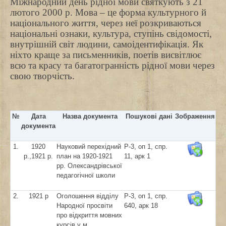
Міжнародний день рідної мови святкують з 21
лютого 2000 р. Мова – це форма культурного й
національного життя, через неї розкриваються
національні ознаки, культура, ступінь свідомості,
внутрішній світ людини, самоідентифікація. Як
ніхто краще за письменників, поетів висвітлює
всю та красу та багатогранність рідної мови через
свою творчість.
№
Дата
Назва документа
Пошукові дані
Зображення
документа
1.
1920
Науковий перехідний
Р-3, оп 1, спр.
р.,1921 р.
план на 1920-1921
11, арк 1
рр. Олександрівської
педагогічної школи
2.
1921 р
Оголошення відділу
Р-3, оп 1, спр.
Народної просвіти
640, арк 18
про відкриття мовних
курсів у м.