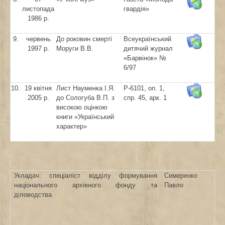
листопада
гвардія»
1986 р.
9.
червень
До роковин смерті
Всеукраїнський
1997 р.
Моруги В.В.
дитячий журнал
«Барвінок» №
6/97
10.
19 квітня
Лист Науменка І.Я.
Р-6101, оп. 1,
2005 р.
до Сологуба В.П. з
спр. 45, арк. 1
високою оцінкою
книги «Український
характер»
Укладач: спеціаліст відділу формування
Семеренко
національного архівного фонду та
Павло
діловодства