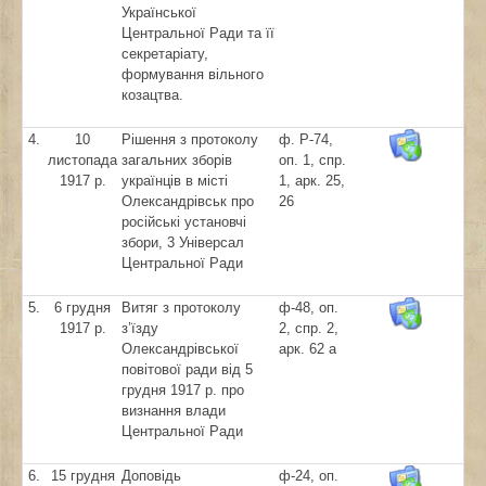
Української
Центральної Ради та її
секретаріату,
формування вільного
козацтва.
4.
10
Рішення з протоколу
ф. Р-74,
листопада
загальних зборів
оп. 1, спр.
1917 р.
українців в місті
1, арк. 25,
Олександрівськ про
26
російські установчі
збори, 3 Універсал
Центральної Ради
5.
6 грудня
Витяг з протоколу
ф-48, оп.
1917 р.
з’їзду
2, спр. 2,
Олександрівської
арк. 62 а
повітової ради від 5
грудня 1917 р. про
визнання влади
Центральної Ради
6.
15 грудня
Доповідь
ф-24, оп.