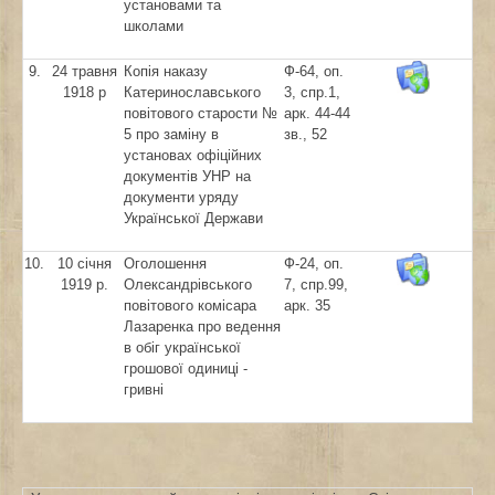
установами та
школами
9.
24 травня
Копія наказу
Ф-64, оп.
1918 р
Катеринославського
3, спр.1,
повітового старости №
арк. 44-44
5 про заміну в
зв., 52
установах офіційних
документів УНР на
документи уряду
Української Держави
10.
10 січня
Оголошення
Ф-24, оп.
1919 р.
Олександрівського
7, спр.99,
повітового комісара
арк. 35
Лазаренка про ведення
в обіг української
грошової одиниці -
гривні