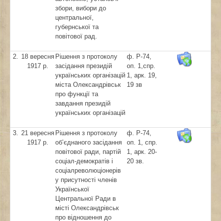
збори, вибори до
центральної,
губернської та
повітової рад.
2.
18 вересня
Рішення з протоколу
ф. Р-74,
1917 р.
засідання президій
оп. 1,спр.
українських організацій
1, арк. 19,
міста Олександрівськ
19 зв
про функції та
завдання президій
українських організацій
3.
21 вересня
Рішення з протоколу
ф. Р-74,
1917 р.
об’єднаного засідання
оп. 1, спр.
повітової ради, партій
1, арк. 20-
соціал-демократів і
20 зв.
соціалреволюціонерів
у присутності членів
Української
Центральної Ради в
місті Олександрівськ
про відношення до