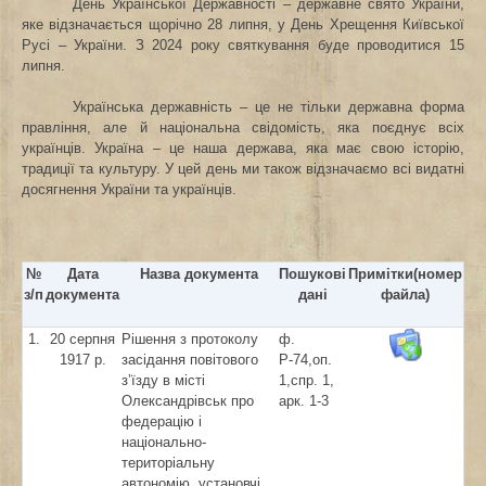
День Української Державності – державне свято України,
яке відзначається щорічно 28 липня, у День Хрещення Київської
Русі – України. З 2024 року святкування буде проводитися 15
липня.
Українська державність – це не тільки державна форма
правління, але й національна свідомість, яка поєднує всіх
українців. Україна – це наша держава, яка має свою історію,
традиції та культуру. У цей день ми також відзначаємо всі видатні
досягнення України та українців.
№
Дата
Назва документа
Пошукові
Примітки(номер
з/п
документа
дані
файла)
1.
20 серпня
Рішення з протоколу
ф.
1917 р.
засідання повітового
Р-74,оп.
з’їзду в місті
1,спр. 1,
Олександрівськ про
арк. 1-3
федерацію і
національно-
територіальну
автономію, установчі