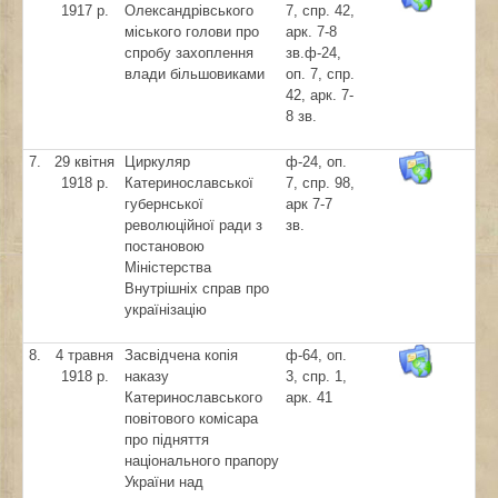
1917 р.
Олександрівського
7, спр. 42,
міського голови про
арк. 7-8
спробу захоплення
зв.ф-24,
влади більшовиками
оп. 7, спр.
42, арк. 7-
8 зв.
7.
29 квітня
Циркуляр
ф-24, оп.
1918 р.
Катеринославської
7, спр. 98,
губернської
арк 7-7
революційної ради з
зв.
постановою
Міністерства
Внутрішніх справ про
українізацію
8.
4 травня
Засвідчена копія
ф-64, оп.
1918 р.
наказу
3, спр. 1,
Катеринославського
арк. 41
повітового комісара
про підняття
національного прапору
України над