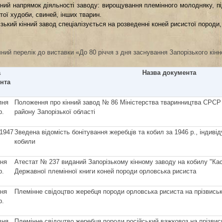
ний напрямок діяльності заводу: вирощування племінного молодняку, під
тої худоби, свиней, інших тварин.
зький кінний завод спеціалізується на розведенні коней рисистої породи,
ний перелік до виставки «До 80 річчя з дня заснування Запорізького кінн
а
Назва документа
нта
пня
Положення про кінний завод № 86 Міністерства тваринництва СРСР
р.
району Запорізької області
 1947
Зведена відомість бонітування жеребців та кобил за 1946 р., індиві
кобили
пня
Атестат № 237 виданий Запорізькому кінному заводу на кобилу "Кас
р.
Державної племінної книги коней породи орловська рисиста
пня
Племінне свідоцтво жеребця породи орловська рисиста на прізвись
р.
вня
Племінне свідоцтво жеребця породи російський важковоз на прізви