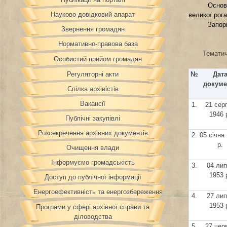
Основ
Науково-довідковий апарат
великої рога
Запорі
Звернення громадян
Нормативно-правова база
Тематич
Особистий прийом громадян
№
Дат
Регуляторні акти
докуме
Спілка архівістів
Вакансії
1.
21 сер
1946 
Публічні закупівлі
Розсекречення архівних документів
2.
05 січня
р.
Очищення влади
Інформуємо громадськість
3.
04 ли
1953 
Доступ до публічної інформації
Енергоефективність та енергозбереження
4.
27 ли
1953 
Програми у сфері архівної справи та
діловодства
5.
27 чер