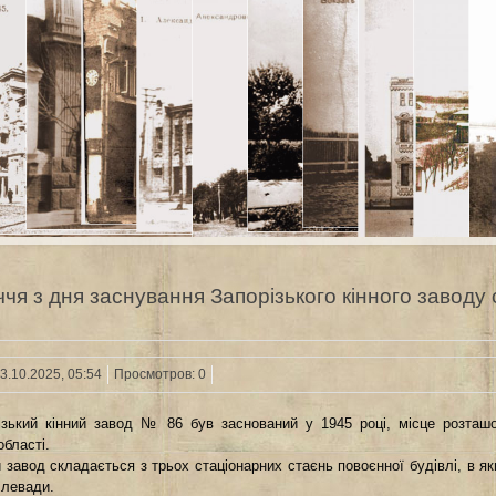
ччя з дня заснування Запорізького кінного заводу 
3.10.2025, 05:54
Просмотров: 0
ізький кінний завод № 86 був заснований у 1945 році, місце розташо
області.
й завод складається з трьох стаціонарних стаєнь повоєнної будівлі, в я
 левади.