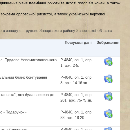
вищення рівня племінної роботи та якості поголів'я коней, а також
 зокрема орловської рисистої, а також української верхової.
ого заводу с. Трудове Запорізького району Запорізької області»
Пошукові дані
Зображення
 с. Трудове Новомиколаївського
Р-4840, оп. 1, спр.
1, арк. 2-5.
дуальний бланк бонітування
Р-4840, оп. 1, спр.
8, арк. 14-16 зв.
таньєта", яка була внесена до
Р-4840, оп. 1, спр.
281, арк. 75-75 зв.
ко «Подарунок»
Р-4840, оп. 1, спр.
88, арк. 18-20
сько «Колектор»
Р-4840, оп. 1, спр.