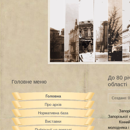
До 80 рі
Головне меню
області
Головна
Создано: 0
Про архів
Запор
Нормативна база
Запорізької 
Виставки
Кінни
молодняка і
Публікації на порталі