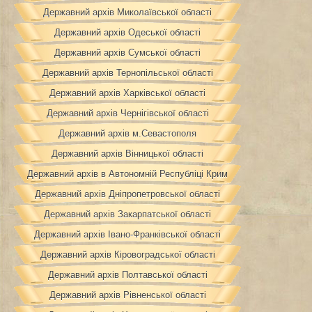
Державний архів Миколаївської області
Державний архів Одеської області
Державний архів Сумської області
Державний архів Тернопільської області
Державний архів Харківської області
Державний архів Чернігівської області
Державний архів м.Севастополя
Державний архів Вінницької області
Державний архів в Автономній Республіці Крим
Державний архів Дніпропетровської області
Державний архів Закарпатської області
Державний архів Івано-Франківської області
Державний архів Кіровоградської області
Державний архів Полтавської області
Державний архів Рівненської області