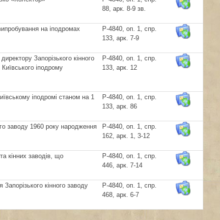
88, арк. 8-9 зв.
випробування на іподромах
Р-4840, оп. 1, спр.
133, арк. 7-9
директору Запорізького кінного
Р-4840, оп. 1, спр.
 Київського іподрому
133, арк. 12
Київському іподромі станом на 1
Р-4840, оп. 1, спр.
133, арк. 86
ого заводу 1960 року народження
Р-4840, оп. 1, спр.
162, арк. 1, 3-12
та кінних заводів, що
Р-4840, оп. 1, спр.
446, арк. 7-14
 Запорізького кінного заводу
Р-4840, оп. 1, спр.
468, арк. 6-7