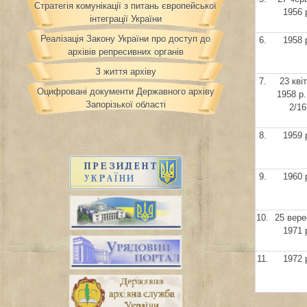
Стратегія комунікації з питань європейської
1956 
інтеграції України
Реалізація Закону України про доступ до
6.
1958 
архівів репресивних органів
З життя архіву
7.
23 кві
Оцифровані документи Державного архіву
1958 р
Запорізької області
2/16
8.
1959 
9.
1960 
10.
25 вере
1971 
11.
1972 