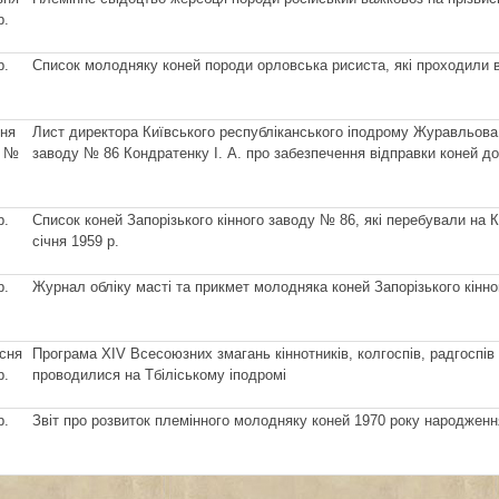
р.
р.
Список молодняку коней породи орловська рисиста, які проходили 
тня
Лист директора Київського республіканського іподрому Журавльова 
. №
заводу № 86 Кондратенку І. А. про забезпечення відправки коней до
р.
Список коней Запорізького кінного заводу № 86, які перебували на 
січня 1959 р.
р.
Журнал обліку масті та прикмет молодняка коней Запорізького кінн
сня
Програма ХІV Всесоюзних змагань кіннотників, колгоспів, радгоспів 
р.
проводилися на Тбіліському іподромі
р.
Звіт про розвиток племінного молодняку коней 1970 року народження