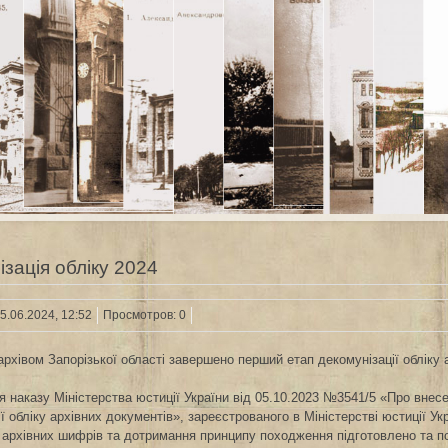
зація обліку 2024
5.06.2024, 12:52
Просмотров: 0
рхівом Запорізької області завершено перший етап декомунізації обліку а
я наказу Міністерства юстиції України від 05.10.2023 №3541/5 «Про внес
ї обліку архівних документів», зареєстрованого в Міністерстві юстиції У
архівних шифрів та дотримання принципу походження підготовлено та пог