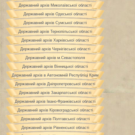
Державний архів Миколаївської області
Державний архів Одеської області
Державний архів Сумської області
Державний архів Тернопільської області
Державний архів Харківської області
Державний архів Чернігівської області
Державний архів м.Севастополя
Державний архів Вінницької області
Державний архів в Автономній Республіці Крим
Державний архів Дніпропетровської області
Державний архів Закарпатської області
Державний архів Івано-Франківської області
Державний архів Кіровоградської області
Державний архів Полтавської області
Державний архів Рівненської області