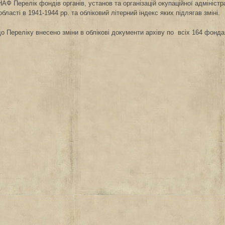
АФ Перелік фондів органів, установ та організацій окупаційної адміністр
області в 1941-1944 рр. та обліковий літерний індекс яких підлягав зміні.
до Переліку внесено зміни в облікові документи архіву по всіх 164 фонд