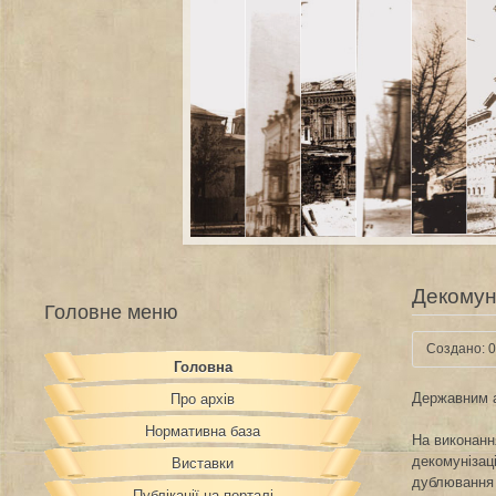
Декомуні
Головне меню
Создано: 0
Головна
Державним а
Про архів
Нормативна база
На виконанн
декомунізаці
Виставки
дублювання 
Публікації на порталі