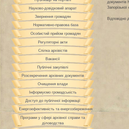
документів Н
Запорізької 
Науково-довідковий апарат
Звернення громадян
Відповідно 
Нормативно-правова база
Особистий прийом громадян
Регуляторні акти
Спілка архівістів
Вакансії
Публічні закупівлі
Розсекречення архівних документів
Очищення влади
Інформуємо громадськість
Доступ до публічної інформації
Енергоефективність та енергозбереження
Програми у сфері архівної справи та
діловодства