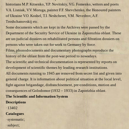
historians M.P. Kitsenko, Y.P. Novitskiy, V.G. Fomenko, writers and
poets
V.A. Lisniak, V.V. Moruga, painter F.F. Shevchenko, the Honoured painters
of Ukraine V.O. Koshel, T.I. Neshcheret, V.M. Nevedrov, A.F.
Troshchanovskij etc.
Some documents which are kept in the Archives were passed by the
Department of the Security Service of Ukraine in Zaporozhia oblast. These
are un-judicial dossiers on rehabilitated persons and filtration dossiers on
persons who were taken out for work to Germany by force.
Films, phonodocuments and documentary photographs reproduce the
history of the oblast from the post-war period to nowadays.
The scientific and technical documentation is represented by reports on
development of scientific themes by leading research institutions.
All documents running to 1945 are removed from secret list and given into
general charge. It is information about political situation at the local level,
fight against brigandage, disfranchisement, pre-conditions, motion
and
consequences of Golodomor (1932 – 1933) in Zaporizhia oblast.
The Scientific and Information System
Descriptions
·
13402
Catalogues
·
systematic;
·
subject;