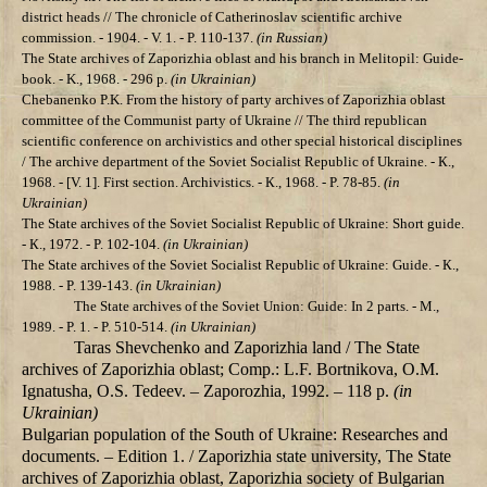
district heads // The chronicle of Catherinoslav scientific archive
commission. - 1904. - V. 1. - P. 110-137.
(in Russian)
The State archives of Zaporizhia oblast and his branch in Melitopil: Guide-
book. - K., 1968. - 296 p.
(in Ukrainian)
Chebanenko P.K.
From the history of party archives of Zaporizhia oblast
committee of the Communist party of Ukraine // The third republican
scientific conference on archivistics and other special historical disciplines
/ The archive department of the Soviet Socialist Republic of Ukraine. - К.,
1968. - [V. 1]. First section. Archivistics. - К., 1968. - P. 78-85.
(in
Ukrainian)
The State archives of the Soviet Socialist Republic of Ukraine: Short guide.
- К., 1972. - P. 102-104.
(in Ukrainian)
The State archives of the Soviet Socialist Republic of Ukraine: Guide. - К.,
1988. - P. 139-143.
(in Ukrainian)
The State archives of the Soviet Union: Guide: In 2 parts. - М.,
1989. - P. 1. - P. 510-514.
(in Ukrainian)
Taras Shevchenko and Zaporizhia land / The State
archives of Zaporizhia oblast; Comp.: L.F. Bortnikova, О.М.
Ignatusha, О.S. Tedeev. – Zaporozhia, 1992. – 118 p.
(in
Ukrainian)
Bulgarian population of the South of Ukraine: Researches and
documents. – Edition 1. / Zaporizhia state university, The State
archives of Zaporizhia oblast, Zaporizhia society of Bulgarian