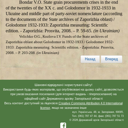
Bondar V.O. State grain procurements crises in the end
of the twenties of the XX c. and Golodomor in 1932-1933 in
Ukraine and middle part of party-soviet nomenclature (according
to the documents of the State archives of Zaporizhia oblast) /
Golodomor 1932-1933: Zaporizhia measuring: Scientific
edition. - Zaporizhia: Prosvita, 2008. – P. 59-65.
(in Ukrainian)
Velichko О.G., Kozlova I.V. Funds of the State archives of
Zaporizhia oblast about Golodomor in 1932-1933 / Golodomor 1932-
1933: Zaporizhia measuring: Scientific edition. - Zaporizhia: Prosvita,
2008. – P. 203-208.
(in Ukrainian)
Назад
Вперед
Шановні відвідувачі і користувачі сайту!
Використання будь-яких матеріалів, що опубліковані на цьому сайті, дозволяється
при умові вказання посилання (для інтернет-видань - гіперпосилання) на
офіційний сайт Державного архіву Запорізької області
Весь контент доступний за ліцензією
Creative Commons Attribution 4.0 International
license
, якщо не зазначено інше
вул. Українська, 48, м. Запоріжжя, 69095,
Тел. (061) 787 47 44, факс (061) 787 51 73
© 2026 Державний архів Запорізької області