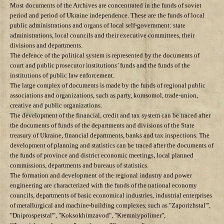
Most documents of the Archives are concentrated in the funds of soviet
period and period of Ukraine independence. These are the funds of local
public administrations and organs of local self-government: state
administrations, local councils and their executive committees, their
divisions and departments.
The defence of the political system is represented by the documents of
court and public prosecutor institutions’ funds and the funds of the
institutions of public law enforcement.
The large complex of documents is made by the funds of regional public
associations and organizations, such as party, komsomol, trade-union,
creative and public organizations.
The development of the financial, credit and tax system can be traced after
the documents of funds of the departments and divisions of the State
treasury of Ukraine, financial departments, banks and tax inspections. The
development of planning and statistics can be traced after the documents of
the funds of province and district economic meetings, local planned
commissions, departments and bureaus of statistics.
The formation and development of the regional industry
and power
engineering are characterized with the funds of the national economy
councils, departments of basic economical industries, industrial enterprises
of metallurgical and machine-building complexes, such as "Zaporizhstal'",
"Dniprospetstal'", "Koksokhimzavod", "Kremniypolimer",