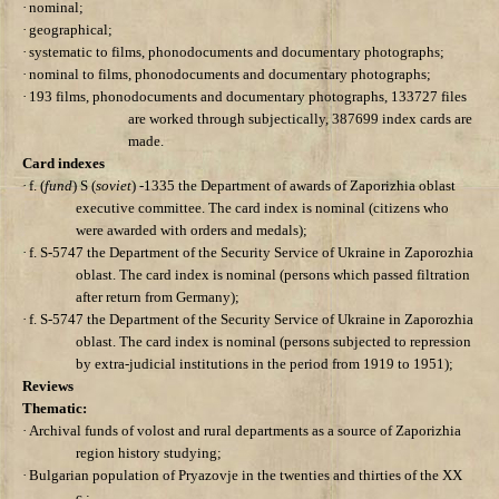
·
nominal;
·
geographical;
·
systematic to films, phonodocuments and documentary photographs;
·
nominal to films, phonodocuments and documentary photographs;
·
193 films, phonodocuments and documentary photographs, 133727 files
are worked through subjectically, 387699 index cards are
made.
Card indexes
·
f. (
fund
) S (
soviet
) -1335 the Department of awards of Zaporizhia oblast
executive committee. The card index is nominal (citizens who
were awarded with orders and medals);
·
f. S-5747 the Department of the Security Service of Ukraine in Zaporozhia
oblast. The card index is nominal (persons which passed filtration
after return from Germany);
·
f. S-5747 the Department of the Security Service of Ukraine in Zaporozhia
oblast. The card index is nominal (persons subjected to repression
by extra-judicial institutions in the period from 1919 to 1951);
Reviews
Thematic:
·
Archival funds of volost and rural departments as a source of Zaporizhia
region history studying;
·
Bulgarian population of Pryazovje in the twenties and thirties of the XX
c.;