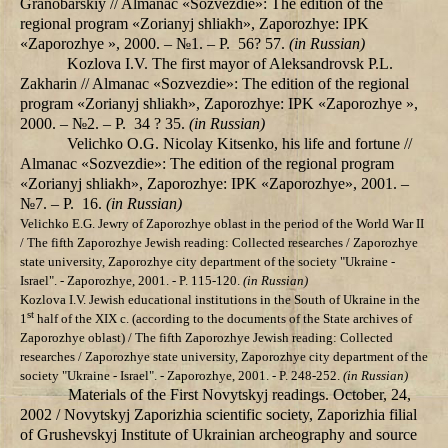
Granobarskiy // Almanac «Sozvezdie»: The edition of the
regional program «Zorianyj shliakh», Zaporozhye: IPK
«Zaporozhye », 2000. – №1. – P. 56? 57.
(in Russian)
Kozlova I.V. The first mayor of Aleksandrovsk P.L.
Zakharin // Almanac «Sozvezdie»: The edition of the regional
program «Zorianyj shliakh», Zaporozhye: IPK «Zaporozhye »,
2000. – №2. – P. 34 ? 35.
(in Russian)
Velichko О.G. Nicolay Kitsenko, his life and fortune //
Almanac «Sozvezdie»: The edition of the regional program
«Zorianyj shliakh», Zaporozhye: IPK «Zaporozhye», 2001. –
№7. – P. 16.
(in Russian)
Velichko Е.G. Jewry of Zaporozhye oblast in the period of the World War II
/ The fifth Zaporozhye
Jewish reading: Collected researches /
Zaporozhye
state university
, Zaporozhye city department of the society "Ukraine -
Israel". - Zaporozhye,
2001.
- P.
115-120.
(in Russian)
Kozlova I.V.
Jewish educational institutions in the South of Ukraine
in the
st
1
half of the
ХІХ c. (according to the documents of the State archives of
Zaporozhye oblast) / The fifth Zaporozhye
Jewish reading: Collected
researches /
Zaporozhye
state university
, Zaporozhye city department of the
society "Ukraine - Israel". - Zaporozhye,
2001.
- P. 248-252.
(in Russian)
Materials of the First Novytskyj readings. October, 24,
2002 / Novytskyj Zaporizhia scientific society, Zaporizhia filial
of Grushevskyj Institute of Ukrainian archeography and source