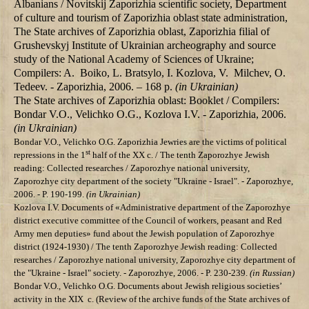
Albanians / Novitskij Zaporizhia scientific society, Department
of culture and tourism of Zaporizhia oblast state administration,
The State archives of Zaporizhia oblast, Zaporizhia filial of
Grushevskyj Institute of Ukrainian archeography and source
study of the National Academy of Sciences of Ukraine;
Compilers: A. Boiko, L. Bratsylo, I. Kozlova, V. Milchev, О.
Tedeev. - Zaporizhia, 2006. – 168 p.
(in Ukrainian)
The State archives of Zaporizhia oblast: Booklet / Compilers:
Bondar V.O., Velichko О.G., Kozlova I.V. - Zaporizhia, 2006.
(in Ukrainian)
Bondar V.O., Velichko О.G. Zaporizhia Jewries are the victims of political
st
repressions in the 1
half of the ХХ c.
/ The tenth
Zaporozhye
Jewish
reading: Collected researches /
Zaporozhye
national university
,
Zaporozhye city department of the society "Ukraine - Israel". - Zaporozhye,
2006.
- P. 190-199.
(in Ukrainian)
Kozlova I.V.
Documents of «Administrative department of the Zaporozhye
district executive committee of the Council of workers, peasant and Red
Army men deputies» fund about the Jewish population of Zaporozhye
district (1924-1930) / The tenth
Zaporozhye
Jewish reading: Collected
researches /
Zaporozhye
national university
, Zaporozhye city department of
the "Ukraine - Israel" society. - Zaporozhye,
2006.
- P.
230-239.
(in Russian)
Bondar V.O., Velichko О.G. Documents about Jewish religious societies’
activity in the ХІХ c.
(Review of the archive funds of the State archives of