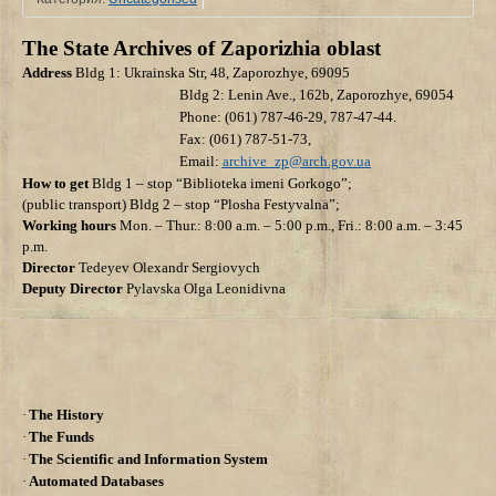
The State Archives of
Zaporizhia
oblast
Address
Bldg 1: Ukrainska Str, 48, Zaporozhye, 69095
Bldg 2: Lenin Ave., 162b, Zaporozhye, 69054
Phone: (061) 787-46-29, 787-47-44.
Fax: (061) 787-51-73,
Email:
archive_zp@arch.gov.ua
How to get
Bldg 1 – stop “Biblioteka imeni Gorkogo”;
(public transport)
Bldg 2 – stop “Plosha Festyvalna”;
Working hours
Mon. – Thur.: 8:00 a.m. – 5:00 p.m., Fri.: 8:00 a.m. – 3:45
p.m.
Director
Tedeyev Olexandr Sergiovych
Deputy Director
Pylavska Olga Leonidivna
·
The History
·
The Funds
·
The Scientific and Information System
·
Automated Databases