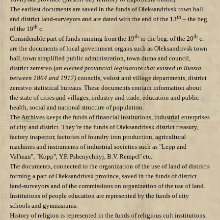
The earliest documents are saved in the funds of Oleksandrivsk town hall
th
and district land-surveyors and are dated with the end of the 13
– the beg.
th
of the 19
c.
th
th
Considerable part of funds running from the 19
to the beg. of the 20
c.
are the documents of local government organs such as Oleksandrivsk town
hall, town simplified public administration,
town duma and council,
district zemstvo (
an elected provincial legislature that existed in Russia
between 1864 and 1917)
councils, volost and village departments, district
zemstvo statistical bureaus. These documents contain information about
the state of cities and villages, industry and trade, education and public
health, social and national structure of population.
The Archives keeps the funds of financial institutions, industrial enterprises
of city and district. They’re the funds of Oleksandrivsk district treasury,
factory inspector, factories of foundry iron production, agricultural
machines and instruments of industrial societies such as "Lepp and
Val'man", "Kopp", Y.F. Pshenychnyj, B.V. Rempel’ etc.
The documents, connected to the organization of the use of land of districts
forming a part of Oleksandrivsk province, saved in the funds of district
land-surveyors and of the commissions on organization of the use of land.
Institutions of people education are represented by the funds of city
schools and gymnasiums.
History of religion is represented in the funds of religious cult institutions.