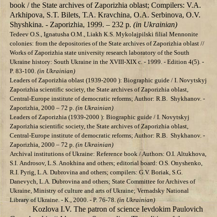
book / the State archives of Zaporizhia oblast; Compilers: V.А.
Arkhipova, S.T. Bilets, Т.А. Kravchina, О.А. Serbinova, О.V.
Shyshkina. - Zaporizhia, 1999. – 232 p.
(in Ukrainian)
Tedeev О.S., Ignatusha О.M., Liakh К.S. Mykolajpilski filial Mennonite
colonies: from the depositories of the State archives of Zaporizhia oblast //
Works of Zaporizhia state university research laboratory of the South
Ukraine history: South Ukraine in the ХVIII-XIX c. - 1999. - Edition 4(5). -
P. 83-100.
(in Ukrainian)
Leaders of Zaporizhia oblast (1939-2000 ): Biographic guide / I. Novytskyj
Zaporizhia scientific society, the State archives of Zaporizhia oblast,
Central-Europe institute of democratic reforms; Author: R.B. Shykhanov. -
Zaporizhia, 2000 – 72 p.
(in Ukrainian)
Leaders of Zaporizhia (1939-2000 ): Biographic guide / I. Novytskyj
Zaporizhia scientific society, the State archives of Zaporizhia oblast,
Central-Europe institute of democratic reforms; Author: R.B. Shykhanov. -
Zaporizhia, 2000 – 72 p.
(in Ukrainian)
Archival institutions of Ukraine: Reference book / Authors: О.І. Altukhova,
S.І. Androsov, L.S. Anokhina and others; editorial board: О.S. Onyshenko,
R.I. Pyrig, L.A. Dubrovina and others; compilers: G.V. Boriak, S.G.
Danevych, L.A. Dubrovina and others;
State Committee for Archives of
Ukraine
, Ministry of culture and arts of Ukraine; Vernadsky National
Library of Ukraine. - К., 2000. - P. 76-78.
(in Ukrainian)
Kozlova I.V. The patron of science Ievdokim Paulovich