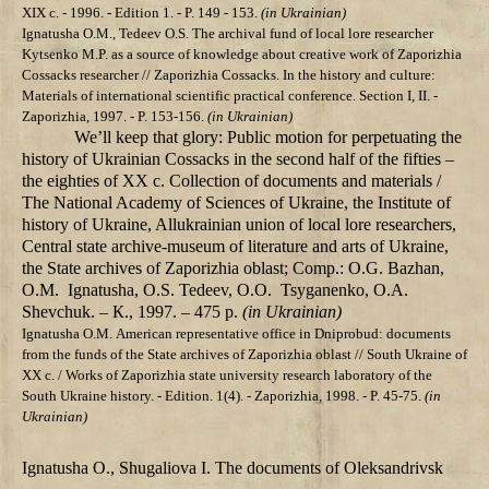
XIX c. - 1996. - Edition 1. - P. 149 - 153.
(in Ukrainian)
Ignatusha О.M., Tedeev О.S. The archival fund of local lore researcher
Kytsenko M.P. as a source of knowledge about creative work of Zaporizhia
Cossacks researcher // Zaporizhia Cossacks. In the history and culture:
Materials of international scientific practical conference. Section I, II. -
Zaporizhia, 1997. - P. 153-156.
(in Ukrainian)
We’ll keep that glory: Public motion for perpetuating the
history of Ukrainian Cossacks in the second half of the fifties –
the eighties of ХХ c. Collection of documents and materials /
The National Academy of Sciences of Ukraine, the Institute of
history of Ukraine, Allukrainian union of local lore researchers,
Central state archive-museum of literature and arts of Ukraine,
the State archives of Zaporizhia oblast; Comp.: О.G. Bazhan,
О.М. Ignatusha, О.S. Tedeev, О.О. Tsyganenko, О.А.
Shevchuk. – К., 1997. – 475 p.
(in Ukrainian)
Ignatusha О.М. American representative office in Dniprobud: documents
from the funds of the State archives of Zaporizhia oblast // South Ukraine of
XX c. / Works of Zaporizhia state university research laboratory of the
South Ukraine history. - Edition. 1(4). - Zaporizhia, 1998. - P. 45-75.
(in
Ukrainian)
Ignatusha О., Shugaliova І. The documents of Oleksandrivsk