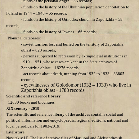
- funds of the personal origin – 33 records;
- funds on the history of the Ukrainian population deportation to
Poland in 1944 – 1948
– 65 records;
- funds on the history of Orthodox church in Zaporizhia – 59
records;
- funds on the history of Jewries – 66 records;
·
Nominal databases:
- soviet warriors lost and buried on the territory of Zaporizhia
oblast – 628 records;
- persons subjected to repression by extrajudicial institutions in
1919 - 1951,
whose cases are kept in the State archives of
Zaporizhia oblast
– 16276 records;
- act records about death, running from 1932 to 1933 – 33805
records;
- eyewitnesses of Golodomor (1932 – 1933) who live in
Zaporizhia oblast - 1788 records.
Scientific and reference library
·
12630 books and brochures
ХІХ century - 2019
The s
cientific and reference library
of the archives contains social and
political, information and encyclopaedic, regional editions, national and
local periodicals for 1903-2019.
Literature
Novitskiy I.P. The list of archive files of Mariupol and Aleksandrovsk