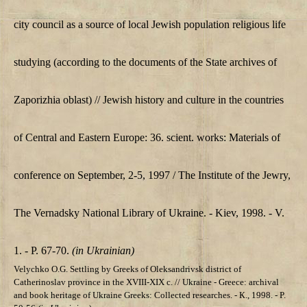
city council as a source of
local Jewish population religious life
studying (according to the documents of the State archives of
Zaporizhia oblast) // Jewish history and culture in the countries
of Central and Eastern Europe: 36. scient. works: Materials of
conference on September, 2-5, 1997 / The Institute of the Jewry,
The Vernadsky National Library of Ukraine. - Kiev, 1998. - V.
1. - P. 67-70.
(in Ukrainian)
Velychko О.G. Settling by Greeks of Oleksandrivsk district of
Catherinoslav province in the ХVIII-XIX c. // Ukraine - Greece: archival
and book heritage of Ukraine Greeks: Collected researches. - К., 1998. - P.