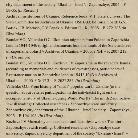
city department of the society "Ukraine - Israel". - Zaporozhye,
2004.
- P.
58-65.
(in Russian)
Archival institutions of Ukraine: Reference book. V. 1. State archives / The
State Committee for Archives of Ukraine
. USRIAD; Editorial board: G.V.
Boriak, I.B. Matiash, G.V. Papakin. Edition II. - К., 2005. - P. 272-285
(in
Ukrainian)
Bondar V.O., Velichko О.G. Ukrainian migrants from Poland in Zaporizhia
land in 1944-1946 (original documents from the funds of the State archives
of Zaporizhia oblast) // Archives of Ukraine. – 2005. ? №4. – P. 200? 219.
(in Ukrainian)
Bondar V.O., Velichko О.G., Kozlova I.V. Zaporizhia in the invaders’ hands
(according to memorials and evidences of eyewitnesses, participants of
Resistance motion in Zaporizhia land in 1941? 1943 // Archives of
Ukraine. – 2005. ? № 1? 3. – P. 262? 287.
(in Ukrainian)
Velichko О.G. From history of “small” popular war in Ukraine (to the
question about Jewries participation in the anti-fascist fight on the
occupied territory of Ukraine during World War II)
/ The ninth
Zaporozhye
Jewish reading: Collected researches /
Zaporozhye
state university
,
Zaporozhye city department of the "Ukraine - Israel" society. - Zaporozhye,
2005.
- P.
194-198.
(in Ukrainian)
Kozlova I.V.
Moznaimy are merchants and factories owners
/ The ninth
Zaporozhye
Jewish reading: Collected researches /
Zaporozhye
state
university
, Zaporozhye city department of the society "Ukraine - Israel". -