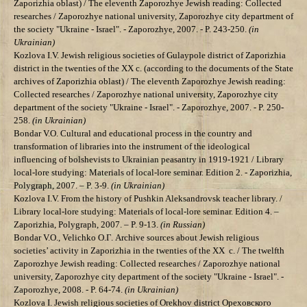
Zaporizhia oblast)
/ The eleventh
Zaporozhye
Jewish reading: Collected
researches /
Zaporozhye
national university
, Zaporozhye city department of
the society "Ukraine - Israel". - Zaporozhye,
2007.
- P.
243-250
.
(in
Ukrainian)
Kozlova I.V.
Jewish religious societies of Gulaypole district of Zaporizhia
district in the twenties of the ХХ c. (according to the documents of the State
archives of Zaporizhia oblast)
/ The eleventh
Zaporozhye
Jewish reading:
Collected researches /
Zaporozhye
national university
, Zaporozhye city
department of the society "Ukraine - Israel". - Zaporozhye,
2007.
- P.
250-
258
.
(in Ukrainian)
Bondar V.O. Cultural and educational process in the country and
transformation of libraries into the instrument of the ideological
influencing of bolshevists to Ukrainian peasantry in 1919-1921 / Library
local-lore studying: Materials of local-lore seminar. Edition 2. - Zaporizhia,
Polygraph, 2007. – P. 3-9.
(in Ukrainian)
Kozlova I.V. From the history of Pushkin Aleksandrovsk teacher library. /
Library local-lore studying: Materials of local-lore seminar. Edition 4. –
Zaporizhia, Polygraph, 2007. – P. 9-13.
(in Russian)
Bondar V.O., Velichko О.Г. Archive sources about Jewish religious
societies’ activity in Zaporizhia in the twenties of the ХХ c.
/ The twelfth
Zaporozhye
Jewish reading: Collected researches /
Zaporozhye
national
university
, Zaporozhye city department of the society "Ukraine - Israel". -
Zaporozhye,
2008.
- P.
64-74
.
(in Ukrainian)
Kozlova I. Jewish religious societies of Orekhov district Ореховского