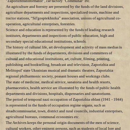
“Zaporizhtransformator”, car factory "Communar" etc.
An agriculture and forestry are presented by the funds of the land divisions,
agriculture departments and inspections, specialized trusts, machine and
tractor stations, “Sil'gosptekhnika” association, unions of agricultural co-
operation, agricultural enterprises, forestries.
Science and education is represented by the funds of leading research
institutes, departments and inspections of public education, high and
secondary special educational institutions, schools.
The history of cultural life, art
development and activity of mass medias is
illustrated by the funds of departments, divisions and committees
of
cultural and educational institutions,
art, culture,
filming, printing,
publishing and bookselling, broadcast and television,
Zaporizhia
and
Melitopol' state Ukrainian musical and dramatic theatres, Zaporizhia
regional philharmonic society, peasant houses and workings clubs.
The state of medicine, medical service, sanatoria and health resorts,
pharmaceutics, health service are illustrated by the funds of public health
departments and divisions, hospitals, dispensaries and sanatoriums.
The period of temporal nazi occupation of Zaporizhia oblast (1941 - 1944)
is represented in the funds of occupation regime organs, such as
shtadtcommissariat, town, district and rural councils, industrial enterprises,
agricultural bureaus, communal economies etc.
The Archives keeps the personal origin documents of the men of science,
cultural workers, other eminent persons, such as students of local lore and