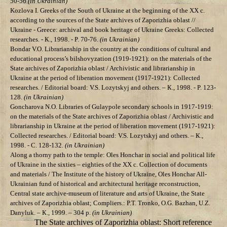
50-56
(in Ukrainian)
Kozlova І. Greeks of the South of Ukraine at the beginning of the ХХ c.
according to the sources of the State archives of Zaporizhia oblast //
Ukraine - Greece: archival and book heritage of Ukraine Greeks: Collected
researches. - К., 1998. - P. 70-76.
(in Ukrainian)
Bondar V.О.
Librarianship
in the country at the conditions of cultural and
educational process’s bilshovyzation (1919-1921): on the materials of the
State archives of Zaporizhia oblast
/ Archivistic and librarianship in
Ukraine at the period of liberation movement (1917-1921):
Collected
researches
. /
Editorial board: V.S. Lozytskyj and others. – К., 1998. - P. 123-
128.
(in Ukrainian)
Goncharova N.О. Libraries of Gulaypole secondary schools in 1917-1919:
on the materials of the State archives of Zaporizhia oblast /
Archivistic and
librarianship in Ukraine at the period of liberation movement (1917-1921)
:
Collected researches
. /
Editorial board: V.S. Lozytskyj and others. – К.,
1998. - С. 128-132.
(in Ukrainian)
Along a thorny path to the temple: Oles Honchar in social and political life
of Ukraine in the sixties – eighties of the ХХ c. Collection of documents
and materials / The Institute of the history of Ukraine, Oles Honchar All-
Ukrainian fund of historical and architectural heritage reconstruction,
Central state archive-museum of literature and arts of Ukraine, the State
archives of Zaporizhia oblast; Compliers.: P.T. Tronko, О.G. Bazhan, U.Z.
Danyluk. – К., 1999. – 304 p.
(in Ukrainian)
The State archives of Zaporizhia oblast: Short reference