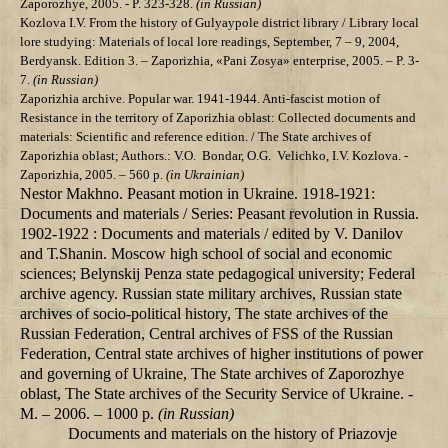
Zaporozhye,
2005.
- P. 323-328.
(in Russian)
Kozlova I.V.
From the history of Gulyaypole district library / Library local
lore studying: Materials of local lore readings, September, 7 – 9, 2004,
Berdyansk. Edition 3. – Zaporizhia,
«Pani Zosya» enterprise, 2005. – P. 3-
7.
(in Russian)
Zaporizhia archive. Popular war. 1941-1944. Anti-fascist motion of
Resistance in the territory of Zaporizhia oblast: Collected documents and
materials: Scientific and reference edition. / The State archives of
Zaporizhia oblast; Authors.: V.O. Bondar, О.G. Velichko, І.V. Kozlova. -
Zaporizhia, 2005. – 560 p.
(in Ukrainian)
Nestor Makhno. Peasant motion in Ukraine. 1918-1921:
Documents and materials / Series: Peasant revolution in Russia.
1902-1922 : Documents and materials / edited by V. Danilov
and Т.Shanin. Moscow high school of social and economic
sciences; Belynskij Penza state pedagogical university; Federal
archive agency. Russian state military archives, Russian state
archives of socio-political history, The state archives of the
Russian Federation, Central archives of FSS of the Russian
Federation, Central state archives of higher institutions of power
and governing of Ukraine, The State archives of Zaporozhye
oblast, The State archives of the Security Service of Ukraine. -
М. – 2006. – 1000 p.
(in Russian)
Documents and materials on the history of Priazovje