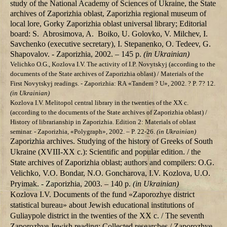
study of the National Academy of Sciences of Ukraine, the State
archives of Zaporizhia oblast, Zaporizhia regional museum of
local lore, Gorky Zaporizhia oblast universal library; Editorial
board: S. Abrosimova, A. Boiko, U. Golovko, V. Milchev, І.
Savchenko (executive secretary), I. Stepanenko, O. Tedeev, G.
Shapovalov. -
Zaporizhia, 2002. – 145 p.
(in Ukrainian)
Velichko О.G., Kozlova I.V. The activity of I.P. Novytskyj (according to the
documents of the State archives of Zaporizhia oblast) / Materials of the
First Novytskyj readings. - Zaporizhia: RА «Tandem ?
U», 2002. ?
P. 7? 12.
(in Ukrainian)
Kozlova I.V.
Melitopol central library in the twenties of the ХХ c.
(according to the documents of the State archives of Zaporizhia oblast) /
History of librarianship in Zaporizhia. Edition 2: Materials of oblast
seminar. - Zaporizhia, «Polygraph», 2002. – P. 22-26.
(in Ukrainian)
Zaporizhia archives. Studying of the history of Greeks of South
Ukraine (
XVIII-XX
c.): Scientific and popular edition. / the
State archives of Zaporizhia oblast; authors and compilers: О.G.
Velichko, V.O. Bondar, N.О. Goncharova, І.V. Kozlova, U.О.
Pryimak. - Zaporizhia, 2003. – 140 p.
(in Ukrainian)
Kozlova I.V.
Documents
of the fund «Zaporozhye district
statistical bureau» about Jewish educational institutions of
Guliaypole district in the twenties of the XX c. / The seventh
Zaporozhye
Jewish reading: Collected researches /
Zaporozhye