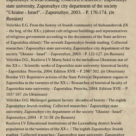
state university
, Zaporozhye city department of the society
"Ukraine - Israel". - Zaporozhye,
2003.
- P.
170-174.
(in
Russian)
Velichko Е.G. From the
history of Jewish community of Aleksandrovsk (
IX
– the beg. of the XX
c.)
(about cult religious buildings and representatives
of religious government according to the documents of the State archives
of Zaporizhia oblast)
/ The seventh
Zaporozhye
Jewish reading: Collected
researches /
Zaporozhye
state university
, Zaporozhye city department of the
society "Ukraine - Israel". - Zaporozhye,
2003.
- P.
122-127.
(in Russian)
Velichko О.G., Kozlova I.V. Maria Sokil is the melodious Ukrainian star of
the ХХ c. / Scientific works of Zaporizhia state university historical faculty.
- Zaporizhia: Prosvita, 2004. Edition
XVII
. – P. 298? 302.
(in Ukrainian)
Bondar V.О.
Repressive actions of the State Political Department organs in
Zaporizhia in the twenties of the ХХ с./ Researches of historical faculty of
Zaporizhia state university. - Zaporizhia: Prosvita, 2004. Edition
XVII
. – P.
165? 167.
(in Ukrainian)
Velichko О.G. Melitopol garment factory: decades of history
/ The eighth
Zaporozhye
Jewish reading: Collected researches /
Zaporozhye
state
university
, Zaporozhye city department of the society "Ukraine - Israel". -
Zaporozhye,
2004.
- P. 51-58.
(in Russian)
Kozlova I.V. Educational institutions of the Luxemburg district Jewish
population in the twenties of the XX c. / The eighth
Zaporozhye
Jewish
reading: Collected researches /
Zaporozhye
state university
, Zaporozhye