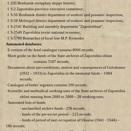
·
f. 250 Berdiansk exemplary steppe forestry;
·
f. S-2 Zaporizhia province executive committee;
·
f. S-56 Berdiansk district department of workers' and peasants' inspection;
·
f. S-58 Melitopol district department of workers' and peasants' inspection;
·
f. S-2541 Building and assembly department "Zaporizhbud";
·
f. S-2549 Zaporizhia soviet national economy;
·
f. S-5760 Researcher of local lore M.P. Kytsenko
Automated databases:
·
E-version of the fund catalogue contains 8006 records;
·
Short guide on the funds of
the State archives of Zaporizhia oblast
contains 5187 records;
·
Documents about pre-conditions, motion
and consequences of Golodomor
(1932 – 1933) in Zaporizhia in the memorial funds – 1084
records;
·
Catalogue of births’ registers
contains
200 records;
·
Scientific and methodical working-outs
of
the State archives of Zaporizhia
oblast
running from 2000 to 2009 – 28
working-outs;
·
Annotated lists of funds:
- unclassified archive funds - 256 records;
- funds of the pre-soviet period – 223 records;
- funds of period of nazi occupation of Ukraine (1941 - 1944) –
186 records;