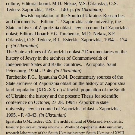
culture; Editorial board: M.D. Nekoz, V.S. Orlanskyj, О.S.
Tedeev. Zaporizhia, 1993. – 140 p.
(in Ukrainian)
Jewish population of the South of Ukraine: Researches
and documents. – Edition 1. / Zaporizhia state university, the
State archives of Zaporizhia oblast, Jewish council of Zaporizhia
oblast; Editorial board: F.G.Turchenko, M.D. Nekoz, S.F.
Orlanskyj, О.S. Tedeev, B.L. Esterkin. Zaporizhia, 1994. – 174
p.
(in Ukrainian)
The State archives of Zaporizhia oblast // Documentaries on the
history of Jewry in the archives of Commonwealth of
Independent States and Baltic countries. - Acropolis. Saint
Petersburg, 1994.- P. 46.
(in Ukrainian)
Turchenko F.G., Ignatusha О.М. Documentary sources of the
State archives of Zaporizhia oblast on the history of Zaporizhia
land population (XIX-XX c.) // Jewish population of the South
of Ukraine: the history and the present: Thesis for scientific
conference on October, 27-28, 1994 / Zaporizhia state
university, Jewish council of Zaporizhia oblast. - Zaporizhia,
1995. - P. 40-43.
(in Ukrainian)
Ignatusha О.M., Tedeev О.S. The archival fund of Oleksandrivsk district
treasury (source-studying review) // Works of Zaporizhia state university
research laboratory of the South Ukraine history: South Ukraine of ХVIII-