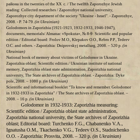
района in the twenties of the ХХ c.
/ The twelfth
Zaporozhye
Jewish
reading: Collected researches /
Zaporozhye
national university
,
Zaporozhye city department of the society "Ukraine - Israel". - Zaporozhye,
2008.
- P.
74-79
.
(in Ukrainian)
Golodomors in Zaporizhia (1921-1923, 1932-1933, 1946-1947),
documents, memorials/ Almanac «Spokuta», № 8-9: Scientific and popular
edition / Editorial board: Frolov М.О., Klepakov О.О., Rebro P.P., Tedeev
О.С. and others. - Zaporizhia: Dniprovskyj metallurg, 2008. – 520 p.
(in
Ukrainian)
National book of memory about victims of Golodomor in Ukraine.
Zaporizhia oblast: Scientific edition./ Ukrainian institute of national
memory, Zaporizhia oblast state administration, Zaporizhia national
university, The State archives of Zaporizhia oblast. - Zaporizhia: Dyke
pole, 2008. – 1080 p.
(in Ukrainian)
Scientific and informational booklet “To know and remember. Golodomor
in 1932-1933 in Zaporizhia” / The State archives of Zaporizhia oblast. –
2008. – 16 p.
(in Ukrainian)
Golodomor in 1932-1933: Zaporizhia measuring:
Scientific edition / Zaporizhia oblast state administration,
Zaporizhia national university, the State archives of Zaporizhia
oblast; Editorial board: Turchenko F.G., Chabanenko V.А.,
Ignatusha О.М., Tkachenko V.G., Tedeev О.S., Stadnichenko
О.О. - Zaporizhia: Prosvita, 2008. – 320 p.
(in Ukrainian)