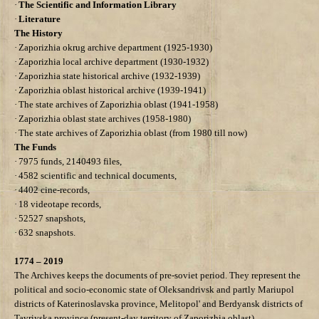
·
The Scientific and Information Library
·
Literature
The History
·
Zaporizhia okrug archive department (1925-1930)
·
Zaporizhia local archive department (1930-1932)
·
Zaporizhia state historical archive (1932-19
39
)
·
Zaporizhia
oblast historical
archive (1939-19
41
)
·
The state archives of Zaporizhia oblast (1941-1958)
·
Zaporizhia oblast state archives (1958-1980)
·
The state archives of Zaporizhia oblast (from 1980 till now)
The Funds
·
7975 funds, 2140493 files,
·
4582 scientific and technical documents,
·
4402 cine-records,
·
18 videotape records,
·
52527
snapshots
,
·
632
snapshots
.
1774 – 2019
The Archives keeps the documents of pre-soviet period. They represent the
political and socio-economic state of Oleksandrivsk and partly Mariupol
districts of Katerinoslavska province, Melitopol' and Berdyansk districts of
Tavriyska province (present-day territory of Zaporizhia oblast).