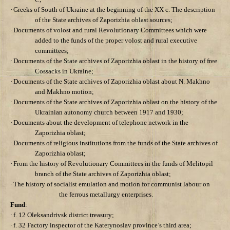
·
Greeks of South of Ukraine at the beginning of the ХХ c. The description
of
the State archives of Zaporizhia oblast
sources;
·
Documents of volost and rural
Revolutionary Committees
which were
added to the funds of the proper volost and rural executive
committees;
·
Documents of
the State archives of Zaporizhia oblast
in the history of free
Cossacks in Ukraine;
·
Documents of
the State archives of Zaporizhia oblast
about N. Makhno
and Makhno motion;
·
Documents of the State archives of Zaporizhia oblast
on the history of the
Ukrainian autonomy church between 1917 and 1930;
·
Documents about the development of telephone network in the
Zaporizhia oblast;
·
Documents of religious institutions from the funds of the State archives of
Zaporizhia oblast;
·
From the history of Revolutionary Committees in the funds of Melitopil
branch of the State archives of Zaporizhia oblast;
·
The history of socialist emulation and motion for communist labour on
the ferrous metallurgy enterprises.
Fund
:
·
f. 12 Oleksandrivsk district treasury;
·
f. 32 Factory inspector of the Katerynoslav province’s third area;