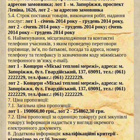
адресою замовника; лот 1 - м. Запоріжжя, проспект
Леніна, 162б, лот 2 - за адресою замовника
5.4. Строк поставки товарів, виконання робіт, надання
послуг:
лот 1 - січень 2014 року – грудень 2014 року,
лот 2 - січень 2014 року – грудень 2014 року; січень
2014 року – грудень 2014 року
6. Найменування, місцезнаходження та контактні
телефони учасників, з яким проведено переговори
(прізвище, ім’я, по батькові, посада та адреса, номер
телефону та телефаксу із зазначенням коду міжміського
телефонного зв’язку, e-mail).
лот 1 - Концерн «Міські теплові мережі», адреса: м.
Запоріжжя, бул. Гвардійський, 137, 69091, тел.: (061)
2222229, тел./факс.: (061) 2222229.
лот 2 - Концерн «Міські теплові мережі», адреса: м.
Запоріжжя, бул. Гвардійський, 137, 69091, тел.: (061)
2222229, тел./факс.: (061) 2222229.
7. Ціна пропозиції:
7.1. Загальна ціна пропозиції:
лот 1 - 190066,80 грн., лот 2 - 254862,30 грн.
7.2. Ціна пропозиції за одиницю товару(у разі закупівлі
товару): інформація надається у вигляді окремого
електронного документу.
8. Додаткова інформація:
кваліфікаційні критерії -
відповідно до ст.16 Закону