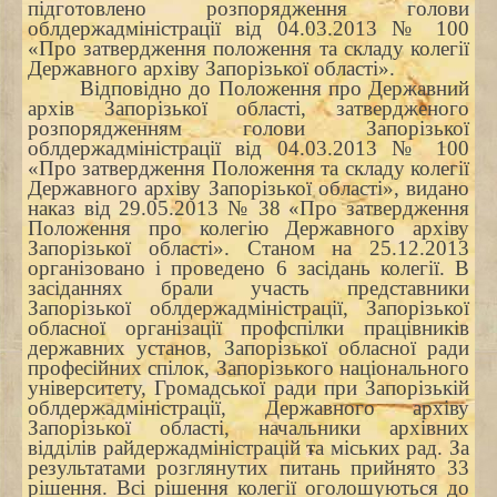
підготовлено розпорядження голови
облдержадміністрації від 04.03.2013 № 100
«Про затвердження положення та складу колегії
Державного архіву Запорізької області».
Відповідно до Положення про Державний
архів Запорізької області, затвердженого
розпорядженням голови Запорізької
облдержадміністрації від 04.03.2013 № 100
«Про затвердження Положення та складу колегії
Державного архіву Запорізької області», видано
наказ від 29.05.2013 № 38 «Про затвердження
Положення про колегію Державного архіву
Запорізької області». Станом на 25.12.2013
організовано і проведено 6 засідань колегії. В
засіданнях брали участь представники
Запорізької облдержадміністрації, Запорізької
обласної організації профспілки працівників
державних установ, Запорізької обласної ради
професійних спілок, Запорізького національного
університету, Громадської ради при Запорізькій
облдержадміністрації, Державного архіву
Запорізької області, начальники архівних
відділів райдержадміністрацій та міських рад. За
результатами розглянутих питань прийнято 33
рішення. Всі рішення колегії оголошуються до