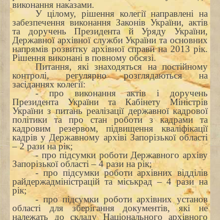
виконання наказами.
У цілому, рішення колегії направлені на
забезпечення виконання Законів України, актів
та доручень Президента й Уряду України,
Державної архівної служби України та основних
напрямів розвитку архівної справи на 2013 рік.
Рішення виконані в повному обсязі.
Питання, які знаходяться на постійному
контролі, регулярно розглядаються на
засіданнях колегії:
- про виконання актів і доручень
Президента України та Кабінету Міністрів
України з питань реалізації державної кадрової
політики та про стан роботи з кадрами та
кадровим резервом, підвищення кваліфікації
кадрів у Державному архіві Запорізької області
–
2 рази на рік;
- про підсумки роботи Державного архіву
Запорізької області – 4 рази на рік;
- про підсумки роботи архівних відділів
райдержадміністрацій та міськрад – 4 рази на
рік;
- про підсумки роботи архівних установ
області для зберігання документів, які не
належать до складу Національного архівного