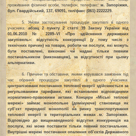
проживання фізичної особи, телефон, телефакс:
м. Запоріжжя,
бул. Гвардійський, 137, 69091,
тел/факс
(061) 2222229.
5. Умови застосування процедури закупівлі в одного
учасника
:
абзац 2 пункту 2 статті 39
Закону України
від
01.06.2010 № 2289–VІ «Про здійснення державних
закупівель»: відсутність конкуренції (у тому числі з
технічних причин) на товари, роботи чи послуги, які можуть
бути поставлені, виконані чи надані тільки певним
постачальником (виконавцем), за відсутності при цьому
альтернативи.
6. Причини та обставини, якими керувався замовник під
час обрання процедури закупівлі в одного учасника:
централізоване постачання теплової енергії здійснюється за
регульованими тарифами, які встановлені відповідними
нормативно-правовими актами. Концерн «Міські теплові
мережі» займає монопольне (домінуюче) становище як
суб’єкт природної монополії на ринку транспортування
теплової енергії в територіальних
межах м. Запоріжжя.
Відповідно до вищенаведеного відсутня конкуренція на
послуги, які може поставити тільки певний постачальник.
Внутрішні мережі постачання опалення об’єктів Державного