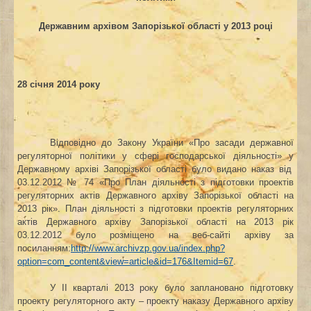
Державним архівом Запорізької області у 201
3
році
28 січня 2014 року
Відповідно до Закону України «Про засади державної
регуляторної політики у сфері господарської діяльності» у
Державному архіві Запорізької області було видано наказ від
03.12.2012 № 74 «Про План діяльності з підготовки проектів
регуляторних актів Державного архіву Запорізької області на
2013 рік». План діяльності з підготовки проектів регуляторних
актів Державного архіву Запорізької області на 2013 рік
03.12.2012 було розміщено на веб-сайті архіву за
посиланням:
http://www.archivzp.gov.ua/index.php?
option=com_content&view=article&id=176&Itemid=67
.
У ІІ кварталі 2013 року було заплановано підготовку
проекту регуляторного акту – проекту наказу Державного архіву