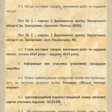
3.3. Місце поставки товарів, виконання робіт чи надання
послуг:
Лот № 1 – корпус 2 Державного архіву Запорізької
області
(м. Запоріжжя, проспект Леніна, 162б);
Лот № 2 – корпус 1 Державного архіву Запорізької
області
(
м. Запоріжжя, вул. Українська, 48).
3.4.
Строк поставки товарів, виконання робіт чи надання
послуг:
січень 2014 року – грудень 2014 року.
4.
Інформація про учасника (учасників) процедури
закупівлі
:
4.1. Повне найменування юридичної особи або прізвище,
ім’я, по батькові фізичної особи.
Концерн «Міські теплові
мережі».
4.2.
Ідентифікаційний код/реєстраційний номер облікової
картки платника податків
:
32121458
.
4.3. Місцезнаходження юридичної особи або місце