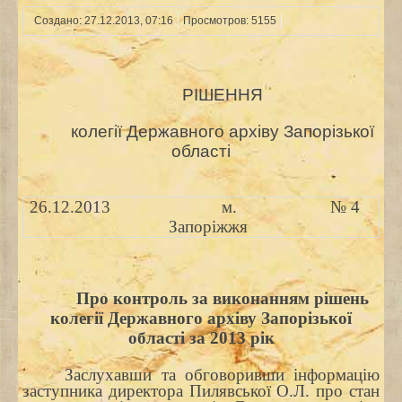
Создано: 27.12.2013, 07:16
Просмотров: 5155
РІШЕННЯ
колегії Державного архіву Запорізької
області
26.12.2013
м.
№ 4
Запоріжжя
Про контроль за виконанням рішень
колегії Державного архіву Запорізької
області за 2013 рік
Заслухавши та обговоривши інформацію
заступника директора
Пилявської О.Л. про стан