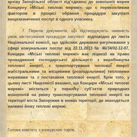
архіву Запорізької області під’єднанні до зовнішніх мереж
Концерну «Міські теплові мережі», що є переконливим
фактором в процесі обрання процедури закупівлі
вищезазначених послуг в одного учасника.
7. Перелік документів, що підтверджують наявність
умов застосування процедури закупівлі:
відповідно до листа
Національної комісії, що здійснює державне
регулювання у
сфері комунальних послуг від 22.11.2013
№ 46/34/02-12-07,
Концерн «Міські теплові мережі» має ліцензії на право
провадження господарської діяльності з виробництва
теплової енергії, з транспортування теплової енергії
магістральними та місцевими (розподільчими) тепловими
мережами та з постачання теплової енергії. Крім того, у
цьому листі Нацкомісії вказано, що Концерн «Міські теплові
мережі» міститься у переліку суб’єктів природних
монополій на ринку транспортування теплової енергії на
території міста Запоріжжя в межах території, де знаходяться
належні йому теплові мережі.
Голова комітету з конкурсних торгів,