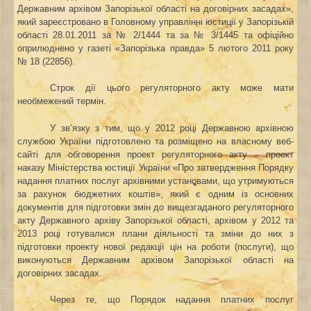
Державним архівом Запорізької області на договірних засадах»,
який зареєстровано в Головному управлінні юстиції у Запорізькій
області 28.01.2011 за № 2/1444 та за № 3/1445 та офіційно
оприлюднено у газеті «Запорізька правда» 5 лютого 2011 року
№ 18 (22856).
Строк дії цього регуляторного акту може мати
необмежений термін.
У зв’язку з тим, що у 2012 році Державною архівною
службою України підготовлено та розміщено на власному веб-
сайті для обговорення
проект регуляторного акту – проект
наказу Міністерства юстиції України «Про затвердження Порядку
надання платних послуг архівними установами, що утримуються
за рахунок бюджетних коштів», який є одним із основних
документів для підготовки змін до вищезгаданого регуляторного
акту Державного архіву Запорізької області, архівом у 2012 та
2013 році готувалися плани діяльності та зміни до них з
підготовки проекту нової редакції цін на роботи (послуги), що
виконуються Державним архівом Запорізької області на
договірних засадах.
Через те, що Порядок надання платних послуг