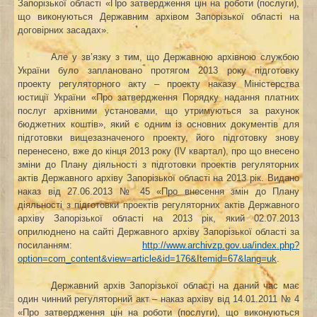
Запорізької області «Про затвердження цін на роботи (послуги),
що виконуються Державним архівом Запорізької області на
договірних засадах».
Але у зв’язку з тим, що Державною архівною службою
України було заплановано протягом 2013 року підготовку
проекту регуляторного акту – проекту наказу Міністерства
юстиції України «Про затвердження Порядку надання платних
послуг архівними установами, що утримуються за рахунок
бюджетних коштів», який є одним із основних документів для
підготовки вищезазначеного проекту, його підготовку знову
перенесено, вже до кінця 2013 року (ІV квартал), про що внесено
зміни до Плану діяльності з підготовки проектів регуляторних
актів Державного архіву Запорізької області на 2013 рік. Видано
наказ від 27.06.2013 № 45 «Про внесення змін до Плану
діяльності з підготовки проектів регуляторних актів Державного
архіву Запорізької області на 2013 рік, який 02.07.2013
оприлюднено на сайті Державного архіву Запорізької області за
посиланням:
http://www.archivzp.gov.ua/index.php?
option=com_content&view=article&id=176&Itemid=67&lang=uk
.
Державний архів Запорізької області на даний час має
один чинний регуляторний акт – наказ архіву від 14.01.2011 № 4
«Про затвердження цін на роботи (послуги), що виконуються