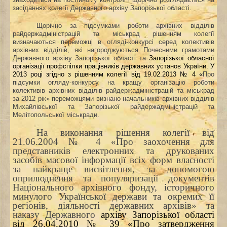
засіданнях колегії Державного архіву Запорізької області.
Щорічно за підсумками роботи архівних відділів
райдержадміністрацій та міськрад рішенням колегії
визначаються переможці в огляді-конкурсі серед колективів
архівних відділів, які нагороджуються Почесними грамотами
Державного архіву Запорізької області та
Запорізької обласної
організації профспілки працівників державних установ України. У
2013 році згідно з рішенням колегії від 19.02.2013 № 4 «
Про
підсумки огляду-конкурсу на кращу організацію роботи
колективів архівних відділів райдержадміністрацій та міськрад
за 2012 рік» переможцями визнано начальників архівних відділів
Михайлівської та Запорізької райдержадміністрацій та
Мелітопольської міськради.
На виконання рішення колегії від
21.06.2004 № 4 «Про заохочення для
представників електронних та друкованих
засобів масової інформації всіх форм власності
за найкраще висвітлення, за допомогою
оприлюднення та популяризації документів
Національного архівного фонду, історичного
минулого Української держави та окремих її
регіонів, діяльності державних архівів» та
наказу Державного
архіву Запорізької області
від 26.04.2010 № 39 «Про затвердження