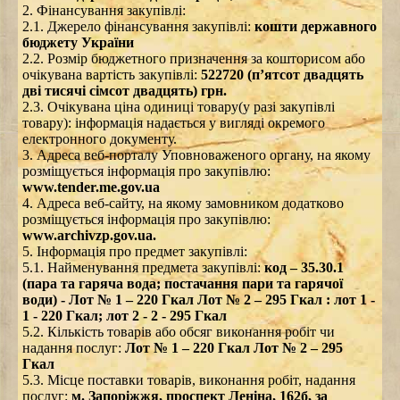
2. Фінансування закупівлі:
2.1. Джерело фінансування закупівлі:
кошти державного
бюджету України
2.2. Розмір бюджетного призначення за кошторисом або
очікувана вартість закупівлі:
522720 (п’ятсот двадцять
дві тисячі сімсот двадцять) грн.
2.3. Очікувана ціна одиниці товару(у разі закупівлі
товару): інформація надається у вигляді окремого
електронного документу.
3. Адреса веб-порталу Уповноваженого органу, на якому
розміщується інформація про закупівлю:
www.tender.me.gov.ua
4. Адреса веб-сайту, на якому замовником додатково
розміщується інформація про закупівлю:
www.archivzp.gov.ua.
5. Інформація про предмет закупівлі:
5.1. Найменування предмета закупівлі:
код – 35.30.1
(пара та гаряча вода; постачання пари та гарячої
води) - Лот № 1 – 220 Гкал Лот № 2 – 295 Гкал : лот 1 -
1 - 220 Гкал; лот 2 - 2 - 295 Гкал
5.2. Кількість товарів або обсяг виконання робіт чи
надання послуг:
Лот № 1 – 220 Гкал Лот № 2 – 295
Гкал
5.3. Місце поставки товарів, виконання робіт, надання
послуг:
м. Запоріжжя, проспект Леніна, 162б, за