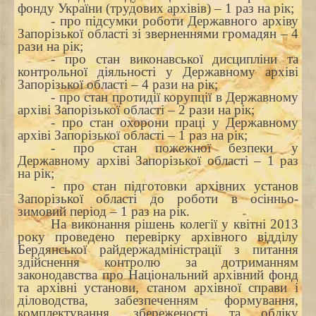
фонду України (трудових архівів) – 1 раз на рік;
- про підсумки роботи Державного архіву
Запорізької області зі зверненнями громадян – 4
рази на рік;
- про стан виконавської дисципліни та
контрольної діяльності у Державному архіві
Запорізької області – 4 рази на рік;
- про стан протидії корупції в Державному
архіві Запорізької області – 2 рази на рік;
- про стан охорони праці у Державному
архіві Запорізької області – 1 раз на рік;
- про стан пожежної безпеки у
Державному архіві Запорізької області – 1 раз
на рік;
- про стан підготовки архівних установ
Запорізької області до роботи в осінньо-
зимовий період – 1 раз на рік.
На виконання рішень колегії у квітні 2013
року проведено перевірку архівного відділу
Бердянської райдержадміністрації з питання
здійснення контролю за дотриманням
законодавства про Національний архівний фонд
та архівні установи, станом архівної справи і
діловодства, забезпеченням формування,
комплектування, збереженості та обліку