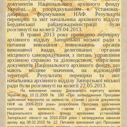
документів Національного архівного фонду
України, їх упорядкуванням в установах-
джерелах формування НАФ. Результати
перевірки та звіт начальника архівного відділу
Бердянської райдержадміністрації були
розглянуті на колегії 29.04.2013.
В травні 2013 року проведено перевірку
архівного відділу Запорізької міської ради з
питання виконання повноважень органів
виконавчої влади, делегованих органам
місцевого самоврядування з питань управління
архівною справою та діловодством, зберігання
документів Національного архівного фонду, що
мають місцеве значення, на відповідній
території. Результати перевірки та звіт
начальника архівного відділу Запорізької міської
ради були розглянуті на колегії 22.05.2013.
На виконання наказу Державного комітету архівів
України від 10.11.2009 № 190 «Про затвердження Програми
здійснення контролю за наявністю, станом і рухом документів
НАФ на 2009-2019 роки» розроблена Програма здійснення
контролю за наявністю, станом і рухом документів
Національного архівного фонду архівними установами
Запорізької області на 2010-2014 роки і затверджена наказом
архіву від 08.02.2010 № 12. Питання виконання цієї Програми
знаходиться на постійному контролі і щорічно розглядається на