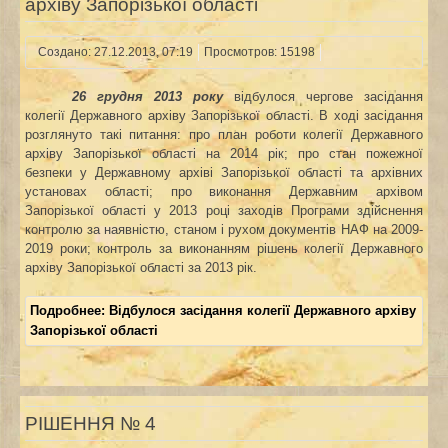
архіву Запорізької області
Создано: 27.12.2013, 07:19
Просмотров: 15198
26 грудня 2013
року
відбулося чергове засідання
колегії Державного архіву Запорізької області. В ході засідання
розглянуто такі питання: про план роботи колегії Державного
архіву Запорізької області на 2014 рік; про стан пожежної
безпеки у Державному архіві Запорізької області та архівних
установах області; про виконання Державним архівом
Запорізької області у 2013 році заходів Програми здійснення
контролю за наявністю, станом і рухом документів НАФ на 2009-
2019 роки; контроль за виконанням рішень колегії Державного
архіву Запорізької області за 2013 рік.
Подробнее: Відбулося засідання колегії Державного архіву
Запорізької області
РІШЕННЯ № 4