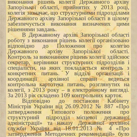
виконання рішень колегії Державного архіву
Запорізької області, прийнятих у 2013 році,
колегія зазначає, що структурними підрозділами
Державного архіву Запорізької області в цілому
забезпечується виконання визначених цими
рішеннями завдань.
В Державному архіві Запорізької області
роботу з виконання рішень колегії організовано
відповідно до Положення про колегію
Державного архіву Запорізької області.
Контроль за виконанням рішень колегії здійснює
секретар, керівники структурних підрозділів і
спеціалісти, на яких покладається контроль з
конкретних питань. У відділі організації і
координації архівної справи ведеться
контрольна картотека питань, розглянутих на
колегії, з 2013 року – в електронному вигляді.
За 2013 рік складено 109 контрольних карток.
Відповідно до постанови Кабінету
Міністрів України від 26.09.2012
№ 887 «Про
затвердження Типового положення про
структурний підрозділ місцевої державної
адміністрації» та наказу Державної архівної
служби України від 18.01.2013 № 4 «Про
затвердження Методичних рекомендацій» було