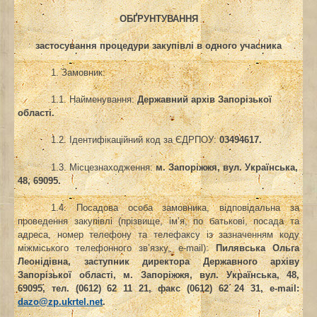
ОБҐРУНТУВАННЯ
застосування процедури закупівлі в одного учасника
1. Замовник:
1.1. Найменування:
Державний архів Запорізької
області.
1.2. Ідентифікаційний код за ЄДРПОУ:
03494617.
1.3. Місцезнаходження:
м. Запоріжжя, вул. Українська,
48, 69095.
1.4. Посадова особа замовника, відповідальна за
проведення закупівлі (прізвище, ім’я, по батькові, посада та
адреса, номер телефону та телефаксу із зазначенням коду
міжміського телефонного зв’язку, e-mail):
Пилявська Ольга
Леонідівна, заступник директора Державного архіву
Запорізької області,
м. Запоріжжя, вул. Українська, 48,
69095, тел. (0612) 62 11 21, факс (0612) 62 24 31, е-mail:
dazo@zp.ukrtel.net
.