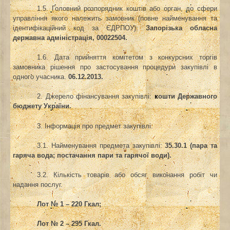
1.5. Головний розпорядник коштів або орган, до сфери
управління якого належить замовник (повне найменування та
ідентифікаційний код за ЄДРПОУ):
Запорізька обласна
державна адміністрація, 00022504.
1.6. Дата прийняття комітетом з конкурсних торгів
замовника рішення про застосування процедури закупівлі в
одного учасника.
06.12.2013.
2. Джерело фінансування закупівлі:
к
ошти Державного
бюджету України.
3. Інформація про предмет закупівлі:
3.1. Найменування предмета закупівлі:
35.30.1 (пара та
гаряча вода; постачання пари та гарячої води).
3.2. Кількість товарів або обсяг виконання робіт чи
надання послуг.
Лот № 1 – 220 Гкал;
Лот № 2 – 295 Гкал.