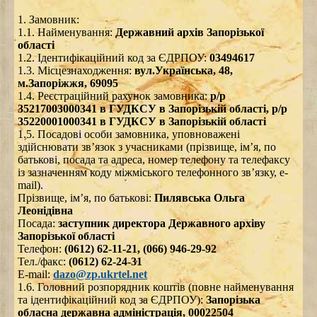
1. Замовник:
1.1. Найменування:
Державний архів Запорізької
області
1.2. Ідентифікаційний код за ЄДРПОУ:
03494617
1.3. Місцезнаходження:
вул.Українська, 48,
м.Запоріжжя, 69095
1.4. Реєстраційний рахунок замовника:
р/р
35217003000341 в ГУДКСУ в Запорізькій області, р/р
35220001000341 в ГУДКСУ в Запорізькій області
1.5. Посадові особи замовника, уповноважені
здійснювати зв’язок з учасниками (прізвище, ім’я, по
батькові, посада та адреса, номер телефону та телефаксу
із зазначенням коду міжміського телефонного зв’язку, e-
mail).
Прізвище, ім’я, по батькові:
Пилявська Ольга
Леонідівна
Посада:
заступник директора Державного архіву
Запорізької області
Телефон:
(0612) 62-11-21, (066) 946-29-92
Тел./факс:
(0612) 62-24-31
Е-mail:
dazo@zp.ukrtel.net
1.6. Головний розпорядник коштів (повне найменування
та ідентифікаційний код за ЄДРПОУ):
Запорізька
обласна державна адміністрація, 00022504