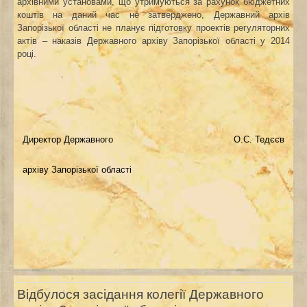
архівними установами, що утримуються за рахунок бюджетних
коштів на даний час не затверджено, Державний архів
Запорізької області не планує підготовку проектів регуляторних
актів – наказів Державного архіву Запорізької області у 2014
році.
Директор Державного
О.С. Тедєєв
архіву Запорізької області
Відбулося засідання колегії Державного