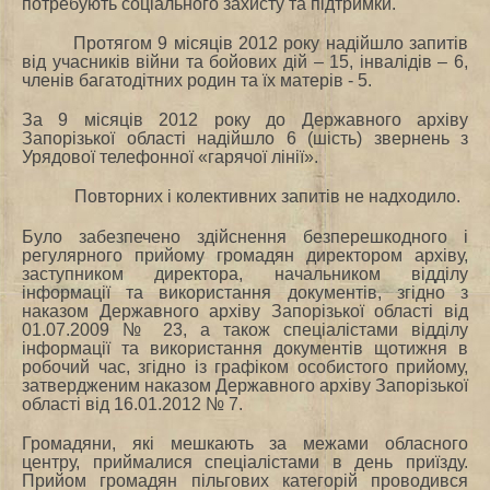
потребують соціального захисту та підтримки.
Протягом 9 місяців 2012 року надійшло запитів
від учасників війни та бойових дій – 15, інвалідів – 6,
членів багатодітних родин та їх матерів ‑ 5.
За 9 місяців 2012 року до Державного архіву
Запорізької області надійшло 6 (шість) звернень з
Урядової телефонної «гарячої лінії».
Повторних і колективних запитів не надходило.
Було забезпечено здійснення безперешкодного і
регулярного прийому громадян директором архіву,
заступником директора, начальником відділу
інформації та використання документів, згідно з
наказом Державного архіву Запорізької області від
01.07.2009 № 23, а також спеціалістами відділу
інформації та використання документів щотижня в
робочий час, згідно із графіком особистого прийому,
затвердженим наказом Державного архіву Запорізької
області від 16.01.2012 № 7.
Громадяни, які мешкають за межами обласного
центру, приймалися спеціалістами в день приїзду.
Прийом громадян пільгових категорій проводився