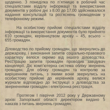
щоденно. З понеділка по п’ятницю в робочий час
спеціалістами відділу інформації та використання
документів у робочі дні з 8.00 до 17.00 здійснювалося
надання консультацій та роз’яснень громадянам у
телефонному режимі.
На особистому прийомі спеціалістами відділу
інформації та використання документів було прийнято
610 громадян, керівництвом архіву – 45, всього –
655 громадян.
Діловодство по прийому громадян, що звернулись до
держархіву, і виконання запитів соціально-правового
характеру велося окремо від іншого діловодства.
Реєстрацію запитів громадян проводив завідувач
канцелярії. Діє комп’ютерна система обліку звернень
громадян. Для обліку громадян та контролю за
вирішенням питань, з якими вони звернулись на
особистому прийомі до керівників архіву, велися
журнали відповідно до Інструкції з діловодства за
зверненнями громадян і електронна реєстрація.
Протягом І півріччя 2012 року у Державному
архіві Запорізької області директором видано 5
наказів з питань звернень громадян.