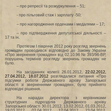
– про репресії та розкуркулення – 51;
‑ про пільговий стаж і зарплату ‑50;
– про нагородження орденами і медалями – 17;
– про підтвердження депутатської діяльності –
17 та ін.
Протягом І півріччя 2012 року розгляд звернень
громадян проводився відповідно до Закону України
«Про звернення громадян» від 02.10.96 № 393/96-ВР,
порушень термінів розгляду звернень громадян не
було.
На засіданнях колегії 26.01.2012,
22.02.2012,
27.04.2012, 18.07.2012
розглядалися питання «Про
підсумки роботи Державного архіву Запорізької
області зі зверненнями громадян», було прийнято
відповідні рішення.
На нарадах директора з керівниками
структурних підрозділів Державного архіву
Запорізької області 30.01.2012, 13.02.2012, 01.03.2012,
19.03.2012, 02.04.2012, 12.04.2012, 23.04.2012,