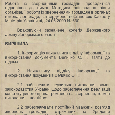
Робота із зверненнями громадян проводиться
відповідно до вимог Методики оцінювання рівня
організації роботи із зверненнями громадян в органах
виконавчої влади, затвердженої постановою Кабінету
Міністрів України від 24.06.2009 № 630.
Враховуючи зазначене колегія Державного
архіву Запорізької області
ВИРІШИЛА
:
1. Інформацію начальника відділу інформації та
використання документів Величко О. Г. взяти до
відома.
2 Начальнику відділу інформації та
використання документів Величко О. Г.:
2.1 забезпечити неухильне виконання вимог
законодавства України щодо забезпечення реалізації
конституційного права громадян на звернення; термін
виконання – постійно;
2.2 забезпечувати постійний уважний розгляд
звернень громадян, отриманих на Урядовій