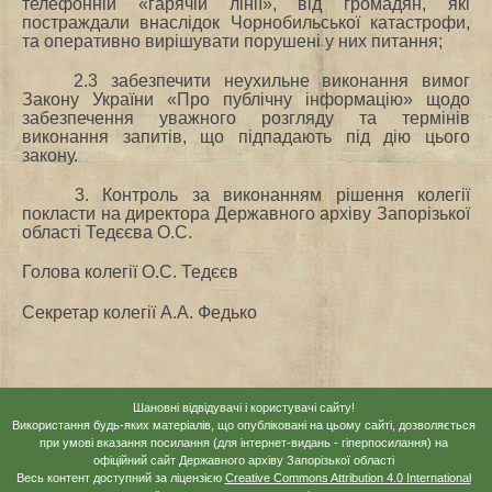
телефонній «гарячій лінії», від громадян, які
постраждали внаслідок Чорнобильської катастрофи,
та оперативно вирішувати порушені у них питання;
2.3 забезпечити неухильне виконання вимог
Закону України «Про публічну інформацію» щодо
забезпечення уважного розгляду та термінів
виконання запитів, що підпадають під дію цього
закону.
3. Контроль за
виконанням рішення колегії
покласти на директора Державного архіву Запорізької
області Тедєєва О.С.
Голова колегії
О.С. Тедєєв
Секретар колегії
А.А. Федько
Шановні відвідувачі і користувачі сайту!
Використання будь-яких матеріалів, що опубліковані на цьому сайті, дозволяється
при умові вказання посилання (для інтернет-видань - гіперпосилання) на
офіційний сайт Державного архіву Запорізької області
Весь контент доступний за ліцензією
Creative Commons Attribution 4.0 International