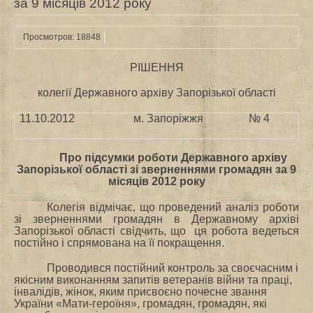
за 9 місяців 2012 року
Просмотров: 18848
РІШЕННЯ
колегії Державного архіву Запорізької області
11.10.2012
м. Запоріжжя
№ 4
Про підсумки роботи Державного архіву
Запорізької області зі зверненнями громадян
за
9
місяців
201
2
року
Колегія відмічає, що проведений аналіз роботи
зі зверненнями громадян в Державному архіві
Запорізької області свідчить, що ця робота ведеться
постійно і спрямована на її покращення.
Проводився постійний контроль за своєчасним і
якісним виконанням запитів ветеранів війни та праці,
інвалідів, жінок, яким присвоєно почесне звання
України «Мати-героїня», громадян, громадян, які