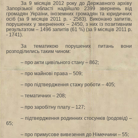
За 9 місяців 2012 року до Державного архіву
Запорізької області надійшло 2399 звернень від
громадян України, іноземних громадян та юридичних
осіб (за 9 місяців 2011 р. ‑ 2583). Виконано запитів,
порушених у зверненнях – 2450, з них із позитивним
результатом – 1496 запитів (61 %) (за 9 місяців 2011 р.
‑ 1741).
За тематикою порушених питань вони
розподілились таким чином:
– про акти цивільного стану – 862;
– про майнові права – 509;
– про підтвердження стажу роботи – 405;
– тематичних – 208;
– про заробітну плату – 127;
– підтвердження родинних стосунків (родовід) –
65;
– про примусове вивезення до Німеччини – 55;