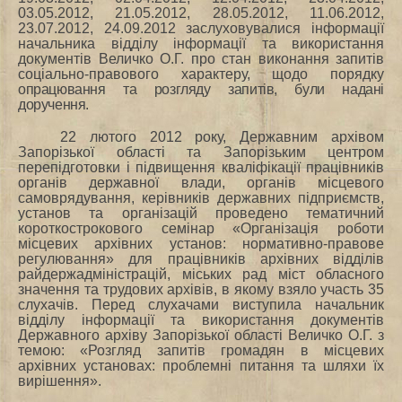
03.05.2012, 21.05.2012, 28.05.2012, 11.06.2012,
23.07.2012, 24.09.2012 заслуховувалися інформації
начальника відділу інформації та використання
документів Величко О.Г. про стан виконання запитів
соціально-правового характеру, щодо порядку
опрацювання та розгляду запитів, були надані
доручення
.
22 лютого 2012 року, Державним архівом
Запорізької області та Запорізьким центром
перепідготовки і підвищення кваліфікації працівників
органів державної влади, органів місцевого
самоврядування, керівників державних підприємств,
установ та організацій проведено тематичний
короткострокового семінар «Організація роботи
місцевих архівних установ: нормативно-правове
регулювання» для працівників архівних відділів
райдержадміністрацій, міських рад міст обласного
значення та трудових архівів, в якому взяло участь 35
слухачів. Перед слухачами виступила начальник
відділу інформації та використання документів
Державного архіву Запорізької області Величко О.Г. з
темою: «Розгляд запитів громадян в місцевих
архівних установах: проблемні питання та шляхи їх
вирішення».