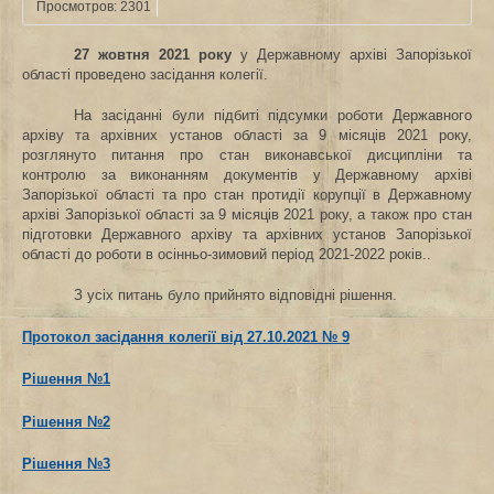
Просмотров: 2301
27 жовтня 2021 року
у Державному архіві Запорізької
області проведено засідання колегії.
На засіданні були підбиті підсумки роботи Державного
архіву та архівних установ області за 9 місяців 2021 року,
розглянуто питання про стан виконавської дисципліни та
контролю за виконанням документів у Державному архіві
Запорізької області та про стан протидії корупції в Державному
архіві Запорізької області за 9 місяців 2021 року, а також про стан
підготовки Державного архіву та архівних установ Запорізької
області до роботи в осінньо-зимовий період 2021-2022 років.
.
З усіх питань було прийнято відповідні рішення.
Протокол засідання колегії від 27.10.2021 № 9
Рішення №1
Рішення №2
Рішення №3