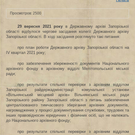
Просмотров: 2500
29 вересня 2021 року
в Державному архіві Запорізької
області відбулося чергове засідання колегії Державного архіву
Запорізької області. В ході засідання розглянуто такі питання:
про план роботи Державного архіву Запорізької області на
ІV квартал 2021 року;
про забезпечення збереженості документів Національного
архівного фонду в архівному відділі Мелітопольської міської
ради;
про результати спільної перевірки з архівним відділом
Запорізької райдержадміністрації комунальної установи
«Вільнянський місцевий архів» Вільнянської міської ради
Запорізького району Запорізької області з питань забезпечення
централізованого тимчасового зберігання архівних документів,
нагромаджених у процесі документування службових, трудових та
інших правовідносин юридичних і фізичних осіб, що не належать
до Національного архівного фонду;
про результати спільної перевірки з архівним відділом