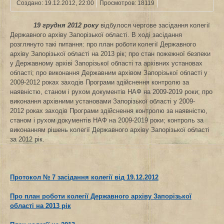
Создано: 19.12.2012, 22:00
Просмотров: 18119
19 грудня 2012
року
відбулося чергове засідання колегії
Державного архіву Запорізької області. В ході засідання
розглянуто такі питання: про план роботи колегії Державного
архіву Запорізької області на 2013 рік; про стан пожежної безпеки
у Державному архіві Запорізької області та архівних установах
області; про виконання Державним архівом Запорізької області у
2009-2012 роках заходів Програми здійснення контролю за
наявністю, станом і рухом документів НАФ на 2009-2019 роки; про
виконання архівними установами Запорізької області у 2009-
2012 роках заходів Програми здійснення контролю за наявністю,
станом і рухом документів НАФ на 2009-2019 роки; контроль за
виконанням рішень колегії Державного архіву Запорізької області
за 2012 рік.
Протокол № 7 засідання колегії від 19.12.2012
Про план роботи колегії Державного архіву Запорізької
області на 2013 рік