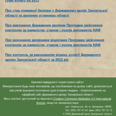
План колегії на 2013
Про стан пожежної безпеки у Державному архіві Запорізької
області та архівних установах області
Про виконання Державним архівом Програми здійснення
контролю за наявністю, станом і рухом документів НАФ
Про виконання архівними відділами Програми здійснення
контролю за наявністю, станом і рухом документів НАФ
Про контроль за виконанням рішень колегії Державного
архіву Запорізької області за 2012 рік
Шановні відвідувачі і користувачі сайту!
Використання будь-яких матеріалів, що опубліковані на цьому сайті, дозволяється
при умові вказання посилання (для інтернет-видань - гіперпосилання) на
офіційний сайт Державного архіву Запорізької області
Весь контент доступний за ліцензією
Creative Commons Attribution 4.0 International
license
, якщо не зазначено інше
вул. Українська, 48, м. Запоріжжя, 69095,
Тел. (061) 787 47 44, факс (061) 787 51 73
© 2026 Державний архів Запорізької області