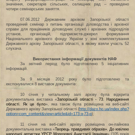
значення, секретарів сільських, селищних рад – проведено
чотири семінарських заняття.
07.06.2012 Державним архівом Запорізької області
проведений семінар
з питань організації діловодства і архівної
справи для працівників діловодних служб і архівних підрозділів
установ, організацій, підприємств-джерел формування
Національного архівного фонду України у зоні комплектування
Державного архіву Запорізької області, в якому взяли участь 52
слухача.
Використання інформації документів НАФ
За звітний період було підготовлено 5 ініціативних
інформацій.
За 9 місяців 2012 року було підготовлено та
експонувалися 8 виставок документів:
10 січня у читальному залі архіву була відкрита
документальна виставка «
Запорізькій області ‑ 73. Народження
області. Як це було
», яка також була розміщена на веб-сайті
Державного архіву Запорізької області (
http://dazo.ho.ua/index.php?
option=com_content&view=article&id=173:q-73-q
);
11 січня на веб-сайті архіву розміщена он-лайнова
документальна виставка «
Творець правдивих образів». До ювілею
народної артистки УРСР Морозової Анастасії Іванівни
» (105 років