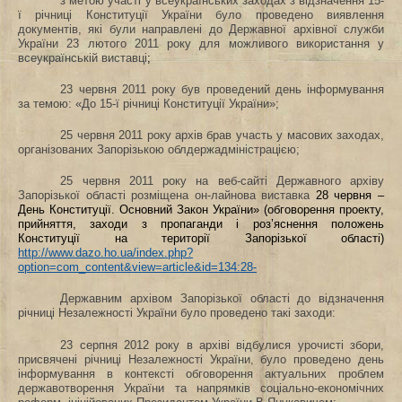
з метою участі у всеукраїнських заходах з відзначення 15-
ї річниці Конституції України було проведено виявлення
документів, які були направлені до Державної архівної служби
України 23 лютого 2011 року для можливого використання у
всеукраїнській виставці
;
23 червня 2011 року був проведений день інформування
за темою: «До 15-ї річниці Конституції України»;
25 червня 2011 року архів брав участь у масових заходах,
організованих Запорізькою облдержадміністрацією;
25 червня 2011 року на веб-сайті Державного архіву
Запорізької області розміщена он-лайнова виставка
28 червня –
День Конституції. Основний Закон України»
(обговорення проекту,
прийняття, заходи з пропаганди і роз’яснення положень
Конституції на території Запорізької області)
http://www.dazo.ho.ua/index.php?
option=com_content&view=article&id=134:28-
Державним архівом Запорізької області до відзначення
річниці Незалежності України було проведено такі заходи:
23 серпня 2012 року в архіві відбулися урочисті збори,
присвячені річниці Незалежності України, було проведено день
інформування в контексті обговорення актуальних проблем
державотворення України та напрямків соціально-економічних