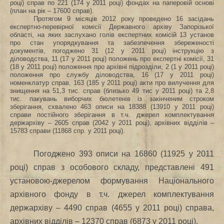
році) справ по 221 (174 у 2011 році) фондах на паперовій основі
(план на рік – 17600 справ).
Протягом 9 місяців 2012 року проведено 16 засідань
експертно-перевірної комісії Державного архіву Запорізької
області, на яких заслухано голів експертних комісій 13 установ
про стан упорядкування та забезпечення збереженості
документів, погоджено 31
(12 у 2011 році)
інструкцію з
діловодства, 11
(17 у 2011 році)
положень про експертні комісії, 31
(18 у 2011 році)
положення про архівні підрозділи, 2
(1 у 2011 році)
положення про службу діловодства, 16
(17 у 2011 році)
номенклатур справ, 163 (185 у 2011 році) акти про вилучення для
знищення на 51,3 тис. справ (близько 49 тис у 2011 році) та 2,8
тис. пакувань виборчих бюлетенів із закінченим строком
зберігання, схвалено 463 описи на 18388
(13910 у 2011 році)
справи постійного зберігання
в т.ч. джерел комплектування
держархіву – 2605 справ (2042
у 2011 році), архівних відділів –
15783 справи (11868 спр. у 2011 році).
Погоджено 393 описи на 16860
(11925 у 2011
році)
справ з особового складу, представлені 491
установою-джерелом формування Національного
архівного фонду
в т.ч. джерел комплектування
держархіву – 4490 справ (4655 у 2011 році) справа,
архівних відділів – 12370 справ (6873 у 2011 році).