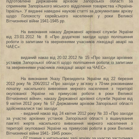
підготовлене Державним архівом Запорізької області за
сприянням Запорізького міського відділення товариства «Україна-
Ізраїль». У виданні наведені наукові статті за документами архіву
щодо Голокосту єврейського населення у роки Великої
Вітчизняної війни 1941-1945 рр.
Н
а виконання наказу Державної архівної служби України
від 23.01.2012 № 8 «Про додаткові заходи щодо поліпшення
роботи із запитами та зверненнями учасників ліквідації аварії на
ЧАЕС»:
виданий наказ від 20.02.2012 № 15 «Про заходи архівних
установ Запорізької області щодо поліпшення роботи із запитами
та зверненнями учасників ліквідації аварії на ЧАЕС».
На виконання Указу Президента України від 22 березня
2012 року № 206/2012 «Про заходи у зв’язку з 70-ми роковинами
початку насильного вивезення мирного населення з території
окупованої України на примусові роботи в роки Великої
Вітчизняної війни», наказу Державної архівної служби України від
9 квітня 2012 року № 57 Державним архівом Запорізької області
здійснювалися такі заходи:
- виданий наказ від 24 квітня 2012 року № 33 «Про заходи
за участю архівних установ Запорізької області з вшанування
пам’яті жертв насильного вивезення мирного населення з
території окупованої України на примусові роботи в роки Великої
Вітчизняної війни 1941- 1945 роки»;
- 07 травня у читальному залі архіву за участю заступника