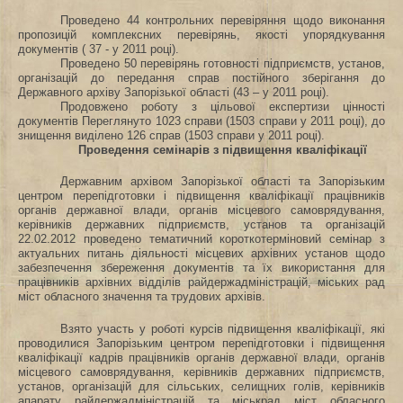
Проведено 44 контрольних
перевіряння щодо виконання
пропозицій комплексних перевірянь, якості упорядкування
документів ( 37 - у 2011 році).
Проведено
50
перевірянь готовності підприємств, установ,
організацій до передання справ постійного зберігання до
Державного архіву Запорізької області (
43
– у 2011 році).
Продовжено роботу з цільової експертизи цінності
документів Переглянуто 1023 справи (1503 справи у 2011 році), до
знищення виділено 126 справ (1503 справи у 2011 році).
Проведення семінарів з підвищення кваліфікації
Державним архівом Запорізької області та Запорізьким
центром перепідготовки і підвищення кваліфікації працівників
органів державної влади, органів місцевого самоврядування,
керівників державних підприємств, установ та організацій
22.02.2012 проведено тематичний короткотерміновий семінар з
актуальних питань діяльності місцевих архівних установ щодо
забезпечення збереження документів та їх використання для
працівників архівних відділів райдержадміністрацій, міських рад
міст обласного значення та трудових архівів.
Взято участь у роботі курсів підвищення кваліфікації, які
проводилися Запорізьким центром перепідготовки і підвищення
кваліфікації кадрів працівників органів державної влади, органів
місцевого самоврядування, керівників державних підприємств,
установ, організацій для сільських, селищних голів, керівників
апарату райдержадміністрацій та міськрад міст обласного