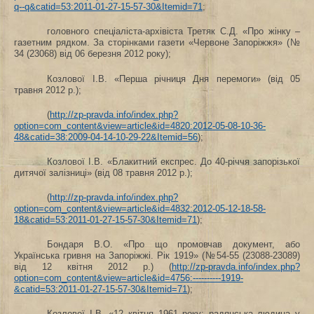
q--q&catid=53:2011-01-27-15-57-30&Itemid=71
;
головного спеціаліста-архівіста Третяк С.Д. «Про жінку –
газетним рядком. За сторінками газети «Червоне Запоріжжя» (№
34 (23068) від 06 березня 2012 року);
Козлової І.В. «Перша річниця Дня перемоги» (від 05
травня 2012 р.);
(
http://zp-pravda.info/index.php?
option=com_content&view=article&id=4820:2012-05-08-10-36-
48&catid=38:2009-04-14-10-29-22&Itemid=56
);
Козлової І.В. «Блакитний експрес. До 40-річчя запорізької
дитячої залізниці» (від 08 травня 2012 р.);
(
http://zp-pravda.info/index.php?
option=com_content&view=article&id=4832:2012-05-12-18-58-
18&catid=53:2011-01-27-15-57-30&Itemid=71
);
Бондаря В.О. «Про що промовчав документ, або
Українська гривня на Запоріжжі. Рік 1919» (№54-55 (23088-23089)
від 12 квітня 2012 р.) (
http://zp-pravda.info/index.php?
option=com_content&view=article&id=4756:----------1919-
&catid=53:2011-01-27-15-57-30&Itemid=71
);
Козлової І.В. «12 квітня 1961 року: радянська людина у