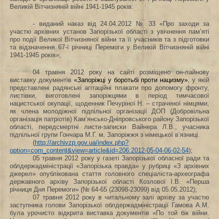
Великій Вітчизняній війні 1941-1945 років:
- виданий наказ від 24.04.2012 № 33 «Про заходи за
участю архівних установ Запорізької області з увічнення пам’яті
про події Великої Вітчизняної війни та її учасників та з підготовки
та відзначення 67-ї річниці Перемоги у Великій Вітчизняній війні
1941-1945 років»;
04 травня 2012 року на сайті розміщено он-лайнову
виставку документів
«
Запоріжці у боротьбі проти нацизму»
, у якій
представлені радянські агітаційні плакати про допомогу фронту,
листівки, виготовлені запоріжцями в період тимчасової
нацистської окупації, щоденник Печуріної Н. – страченої німцями,
як члена молодіжної підпільної організації ДОП (Добровільна
організація патріотів) Кам’янсько-Дніпровського району Запорізької
області, передсмертні листи-записки Вайнера Л.В., учасника
підпільної групи Гончара М.Г. м. Запоріжжя з німецької в’язниці.
(
http://archivzp.gov.ua/index.php?
option=com_content&view=article&id=206:2012-05-04-06-02-54
);
05 травня 2012 року у газеті Запорізької обласної ради та
облдержадміністрації «Запорізька правда» у рубриці «З архівних
джерел» опублікована стаття головного спеціаліста-археографа
державного архіву Запорізької області Козлової І.В. «Перша
річниця Дня Перемоги» (№ 64-65 (23098-23099) від 05.05.2012);
07 травня 2012 року в читальному залі архіву за участю
заступника голови Запорізької облдержадміністрації Гамова А.М.
була урочисто відкрита виставка документів «По той бік війни.