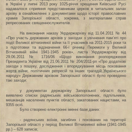
в Україні у липні 2013 року 1025-річчя хрещення Київської Русі
надавалося сприяння представникам церков в читальних залах
архіву в ознайомленні з документами щодо історії православних
храмів Запорізької області, зокрема, з матеріалами справ
репресованих священнослужителів.
На виконання наказу Укрдержархіву від 11.04.2011 № 44
«Про участь державних архівів у заходах з увічнення пам’яті про
події Великої вітчизняної війни та її учасників на 2011‑2015 роки та
з підготовки та відзначення 66-ї річниці Перемоги у Великій
Вітчизняній війні 1941-1945 років», листа Укрдержархіву від
29.06.2011 № 1716/06 «Щодо виконання розпорядження
Президента України від 21.06.2011 № 204/2011-рп «Про додаткові
заходи з пошуку, дослідження і впорядкування місць поховання
жертв війни, політичних репресій та інших трагедій Українського
народу» Державним архівом Запорізької області було проведено
такі заходи:
у документах держархіву Запорізької області було
виявлено списки радянських військовополонених, підпільників,
мешканців населених пунктів області, закатованих нацистами, на
9355 осіб.
Було створено електронні іменні бази даних:
- радянських воїнів, загиблих і похованих на території
Запорізької області у період Великої Вітчизняної війни (1941-1945
рр.) – 628 записів;