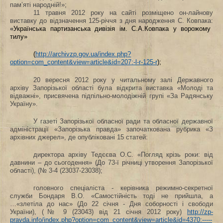
пам’яті народній!»;
11 травня 2012 року на сайті розміщено он-лайнову
виставку до відзначення 125-річчя з дня народження С. Ковпака:
«
Українська партизанська дивізія ім. С.А.Ковпака у ворожому
тилу»
(
http://archivzp.gov.ua/index.php?
option=com_content&view=article&id=207:-l-r-125-r
);
20 вересня 2012 року у читальному залі Державного
архіву Запорізької області була відкрита виставка «Молоді та
відважні», присвячена підпільно-молодіжній групі «За Радянську
Україну».
У газеті Запорізької обласної ради та обласної державної
адміністрації «Запорізька правда» започаткована рубрика «З
архівних джерел», де опубліковані 15 статей:
директора архіву Тедєєва О.С. «Погляд крізь роки: від
давнини – до сьогодення» (До 73-ї річниці утворення Запорізької
області), (№ 3-4 (23037-23038);
головного спеціаліста - керівника режимно-секретної
служби Бондаря В.О. «Самостійність тоді не прийшла, а
…«злетіла до нас» (До 22 січня - Дня соборності і свободи
України), (№ 9 (23043) від 21 січня 2012 року)
http://zp-
pravda.info/index.php?option=com_content&view=article&id=4370:-----