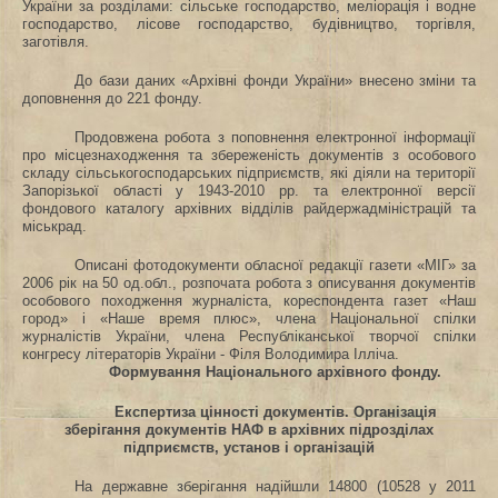
України за розділами: сільське господарство, меліорація і водне
господарство,
лісове господарство, будівництво,
торгівля,
заготівля.
До бази даних «Архівні фонди України» внесено зміни та
доповнення
до 221 фонду.
Продовжена робота
з поповнення
електронної інформації
про місцезнаходження та збереженість документів з особового
складу сільськогосподарських підприємств, які діяли на території
Запорізької області у 1943-2010 рр. та електронної версії
фондового каталогу архівних відділів райдержадміністрацій та
міськрад.
Описані фотодокументи обласної редакції газети «МІГ» за
2006 рік на 50 од.обл., розпочата робота з описування документів
особового походження журналіста, кореспондента газет «Наш
город» і «Наше время плюс», члена Національної спілки
журналістів України, члена Республіканської творчої спілки
конгресу літераторів України - Філя Володимира Ілліча.
Формування Національного архівного фонду.
Експертиза цінності документів. Організація
зберігання документів НАФ в архівних підрозділах
підприємств, установ і організацій
На державне зберігання надійшли 14800 (10528 у 2011