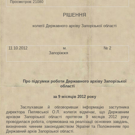
Просмотров: 21080
РІШЕННЯ
колегії Державного архіву Запорізької області
11.10.2012
м.
№ 2
Запоріжжя
П
ро підсумки роботи Державного архіву Запорізької
області
за
9 місяців 2012 року
Заслухавши й обговоривши інформацію заступника
директора Пилявської О.Л. колегія відмічає, що Державним
архівом Запорізької області протягом 9 місяців 2012 року
проводилася робота, спрямована на реалізації основних завдань,
визначених чинним законодавством України та Положенням про
Державний архів Запорізької області.