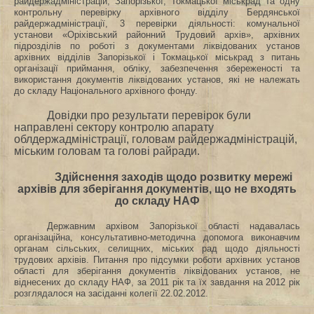
райдержадміністрацій, Запорізької, Токмацької міськрад та одну
контрольну перевірку архівного відділу Бердянської
райдержадміністрації, 3 перевірки діяльності: комунальної
установи «Оріхівський районний Трудовий архів», архівних
підрозділів по роботі з документами ліквідованих установ
архівних відділів Запорізької і Токмацької міськрад з питань
організації приймання, обліку, забезпечення збереженості та
використання документів ліквідованих установ, які не належать
до складу Національного архівного фонду.
Довідки про результати перевірок були
направлені сектору контролю апарату
облдержадміністрації, головам райдержадміністрацій,
міським головам та голові райради.
Здійснення заходів щодо розвитку мережі
архівів для зберігання документів, що не входять
до складу НАФ
Державним архівом Запорізької області надавалась
організаційна, консультативно-методична допомога виконавчим
органам сільських, селищних, міських рад щодо діяльності
трудових архівів. Питання про підсумки роботи архівних установ
області для зберігання документів ліквідованих установ, не
віднесених до складу НАФ, за 2011 рік та їх завдання на 2012 рік
розглядалося на засіданні колегії 22.02.2012.