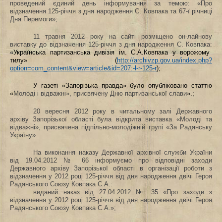
проведений єдиний день інформування за темою: «Про
відзначення 125-річчя з дня народження С. Ковпака та 67-ї річниці
Дня Перемоги»;
11 травня 2012 року на сайті розміщено он-лайнову
виставку до відзначення 125-річчя з дня народження С. Ковпака:
«
Українська партизанська дивізія ім. С.А.Ковпака у ворожому
тилу» (
http://archivzp.gov.ua/index.php?
option=com_content&view=article&id=207:-l-r-125-r
);
У газеті «Запорізька правда» було опубліковано статтю
«
Молоді і відважні», присвячену Дню партизанської слави
».;
20 вересня 2012 року в читальному залі Державного
архіву Запорізької області була відкрита виставка «Молоді та
відважні», присвячена підпільно-молодіжній групі «За Радянську
Україну».
Н
а виконання наказу Державної архівної служби України
від 19.04.2012 № 66 інформуємо про відповідні заходи
Державного архіву Запорізької області в організації роботи з
відзначення у 2012 році 125-річчя від дня народження двічі Героя
Радянського Союзу Ковпака С.А.:
виданий наказ від 27.04.2012 № 35 «Про заходи з
відзначення у 2012 році 125-річчя від дня народження двічі Героя
Радянського Союзу Ковпака С.А.»;