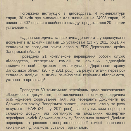
Погоджено
інструкцію з діловодства, 4 номенклатури
справ, 30 актів про вилучення для знищення на 24908 справ, 19
описів на 402 справи з особового складу, представлені 20 іншими
установами.
Надана методична та практична допомога в упорядкуванні
документів власними силами
15
установам (
13
- у 2011 році), які
схвалили та погодили описи справ з ЕПК
Д
ержавного архіву
Запорізької області.
Проведено 21 комплексне перевіряння роботи служб
діловодства, експертних комісій та архівних підрозділів
юридичних осіб – джерел комплектування Державного архіву
Запорізької області (20 - у 2011 році). За результатами перевірок
складено довідки, з якими ознайомлені керівники
підприємств,
установ та організацій.
Проведено
30 тематичних перевірянь щодо забезпечення
збереженості документів, про виключення зі списку юридичних
осіб –джерел формування НАФ, які передають документи до
Державного архіву Запорізької області, наявності, стану та руху
документів НАФ (24 – у 2011 році), за результатами перевірок
складено довідки, які розглянуто на засіданнях експертно-
перевірної комісії Державного архіву Запорізької області. Довідки
перевірок та рішення експертно-перевірної комісії направлені
керівникам
підприємств, установ і організацій.