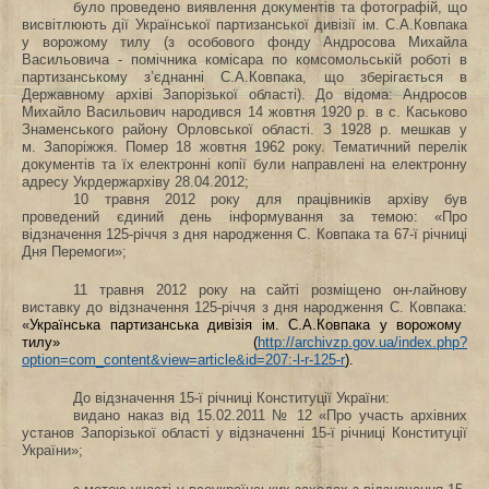
було проведено виявлення документів та фотографій, що
висвітлюють дії Української партизанської дивізії ім. С.А.Ковпака
у ворожому тилу (з особового фонду Андросова Михайла
Васильовича ‑ помічника комісара по комсомольській роботі в
партизанському з’єднанні С.А.Ковпака, що зберігається в
Державному архіві Запорізької області). До відома: Андросов
Михайло Васильович народився 14 жовтня 1920 р. в с. Каськово
Знаменського району Орловської області. З 1928 р. мешкав у
м. Запоріжжя. Помер
18 жовтня 1962 року. Тематичний перелік
документів та їх електронні копії були направлені на електронну
адресу Укрдержархіву 28.04.2012;
10 травня 2012 року для працівників архіву був
проведений єдиний день інформування за темою: «Про
відзначення 125-річчя з дня народження С. Ковпака та 67-ї річниці
Дня Перемоги»;
11 травня 2012 року на сайті розміщено он-лайнову
виставку до відзначення 125-річчя з дня народження С. Ковпака:
«
Українська партизанська дивізія ім. С.А.Ковпака у ворожому
тилу» (
http://archivzp.gov.ua/index.php?
option=com_content&view=article&id=207:-l-r-125-r
).
До відзначення 15-ї річниці Конституції України:
видано наказ від 15.02.2011 № 12 «Про участь архівних
установ Запорізької області у відзначенні 15-ї річниці Конституції
України»;