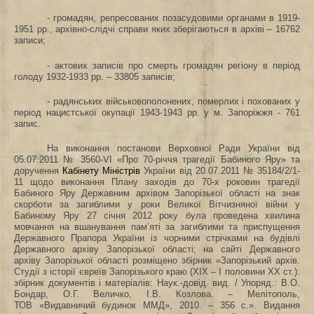
- громадян, репресованих позасудовими органами в 1919-
1951 рр., архівно-слідчі справи яких зберігаються в архіві – 16762
записи;
- актових записів про смерть громадян регіону в період
голоду 1932-1933 рр. – 33805 записів;
- радянських військовополонених, померлих і похованих у
період нацистської окупації 1943-1943 рр. у м. Запоріжжя ‑ 761
запис.
На виконання постанови Верховної Ради України від
05.07.2011 № 3560‑VI «Про 70-річчя трагедії Бабиного Яру» та
доручення
Кабінету Міністрів
України від 20.07.2011 № 35184/2/1-
11 щодо виконання Плану заходів до 70-х роковин трагедії
Бабиного Яру Державним архівом Запорізької області на знак
скорботи за загиблими у роки Великої Вітчизняної війни у
Бабиному Яру 27 січня 2012 року була проведена хвилина
мовчання на вшанування пам’яті за загиблими та приспущення
Державного Прапора України із чорними стрічками на будівлі
Державного архіву Запорізької області; на сайті Державного
архіву Запорізької області розміщено збірник «Запорізький архів.
Студії з історії євреїв Запорізького краю (ХІХ – І половини ХХ ст.):
збірник документів і матеріалів: Наук.-довід. вид. / Упоряд.: В.О.
Бондар, О.Г. Величко, І.В. Козлова. – Мелітополь,
ТОВ «Видавничий будинок ММД», 2010. – 356 с.». Видання