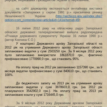
реформ, ініційованих Президентом України В.Януковичем;
на сайті держархіву експонується он-лайнова виставка
документів «Запоріжжя у серпні 1991 р.» присвячена річниці
Незалежності України (
http://archivzp.gov.ua/index.php?
option=com_content&view=article&id=141&Itemid=49
);
16 липня 2012 року на обласному радіо Запорізької
обласної державної телерадіокомпанії вийшла
радіопередача
«Річниця державного суверенітету України 16 липня 1990 р.»
(автор Кончина Є.О.)
У кошторисі Державного архіву Запорізької області на
2012 рік на утримання Державного архіву Запорізької області
заплановано видатки у сумі
2503250 грн. За 9 місяців 2012 року
було заплановано використати 1861870,0 грн., фактично
профінансовано 1770990,0 грн., що становить 95%.
На оплату праці на 2012 рік заплановано 1157390 грн., за 9
місяців видатки
профінансовано у сумі 840610 грн., що становить
100%.
До бюджетного запиту на 2013 рік на утримання архіву
заплановано видатки у сумі 3878603,0 грн. (на 2012 рік
планувалося 3542902,0 грн.). На оплату праці на 2013 рік
заплановано кошти у сумі 1716445,0 грн.
За 9 місяців 2012 року Державним архівом Запорізької
області отримано на виконання листів, доручень та інших