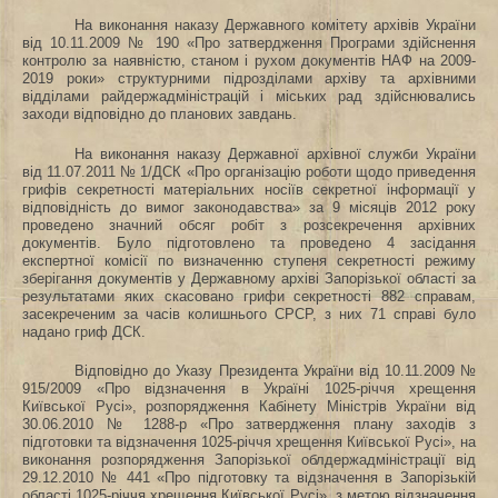
На виконання наказу Державного комітету архівів України
від 10.11.2009 № 190 «Про затвердження Програми здійснення
контролю за наявністю, станом і рухом документів НАФ на 2009-
2019 роки» структурними підрозділами архіву та архівними
відділами райдержадміністрацій і міських рад здійснювались
заходи відповідно до планових завдань.
На виконання наказу Державної архівної служби України
від 11.07.2011 № 1/ДСК «Про організацію роботи щодо приведення
грифів секретності матеріальних носіїв секретної інформації у
відповідність до вимог законодавства» за 9 місяців 2012 року
проведено значний обсяг робіт з розсекречення архівних
документів. Було підготовлено та проведено 4 засідання
експертної комісії по визначенню ступеня секретності режиму
зберігання документів у Державному архіві Запорізької області за
результатами яких скасовано грифи секретності 882 справам,
засекреченим за часів колишнього СРСР, з них 71 справі було
надано гриф ДСК.
Відповідно до Указу Президента України від 10.11.2009 №
915/2009 «Про відзначення в Україні 1025-річчя хрещення
Київської Русі», розпорядження Кабінету Міністрів України від
30.06.2010 № 1288-р «Про затвердження плану заходів з
підготовки та відзначення 1025-річчя хрещення Київської Русі», н
а
виконання розпорядження Запорізької облдержадміністрації від
29.12.2010 № 441 «Про підготовку та відзначення в Запорізькій
області 1025-річчя хрещення Київської Русі»
, з метою відзначення