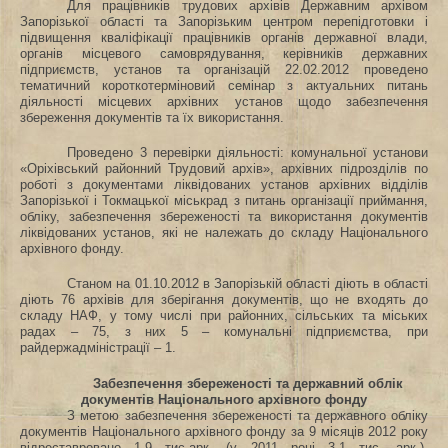
Для працівників трудових архівів Державним архівом
Запорізької області та Запорізьким центром перепідготовки і
підвищення кваліфікації працівників органів державної влади,
органів місцевого самоврядування, керівників державних
підприємств, установ та організацій 22.02.2012 проведено
тематичний короткотерміновий семінар з актуальних питань
діяльності місцевих архівних установ щодо забезпечення
збереження документів та їх використання.
Проведено 3 перевірки діяльності: комунальної установи
«Оріхівський районний Трудовий архів», архівних підрозділів по
роботі з документами ліквідованих установ архівних відділів
Запорізької і Токмацької міськрад з питань організації приймання,
обліку, забезпечення збереженості та використання документів
ліквідованих установ, які не належать до складу Національного
архівного фонду.
Станом на 01.10.2012 в Запорізькій області діють в області
діють 76 архівів для зберігання документів, що не входять до
складу НАФ, у тому числі при районних, сільських та міських
радах – 75, з них 5 – комунальні підприємства, при
райдержадміністрації – 1.
Забезпечення збереженості та державний облік
документів Національного архівного фонду
З метою забезпечення збереженості та державного обліку
документів Національного архівного фонду за
9
місяців 2012 року
відреставровано 1,9 тис.арк. (у 2011 році 3,1 тис. арк.),