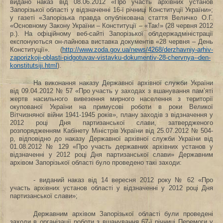
видано наказ від 08.06.2012 «Про участь архівних установ
Запорізької області у відзначенні 16-ї річниці Конституції України»;
у газеті «Запорізька правда опублікована стаття
Величко О.Г.
«Основному Закону України – Конституції – «Так!» (28 червня 2012
р.). На офіційному веб-сайті Запорізької облдержадміністрації
експонуються он-лайнова виставка документів
«28 червня – День
Конституції». (
http://www.zoda.gov.ua/news/4268/derzhavniy-arhiv-
zaporizkoji-oblasti-pidgotuvav-vistavku-dokumentiv-28-chervnya--den-
konstitutsiji.html
).
Н
а виконання наказу Державної архівної служби України
від 09.04.2012 № 57 «Про участь у заходах з вшанування пам’яті
жертв насильного вивезення мирного населення з території
окупованої України на примусові роботи в роки Великої
Вітчизняної війни 1941-1945 років», плану заходів з відзначення у
2012 році Дня партизанської слави, затвердженого
розпорядженням Кабінету Міністрів України від 25.07.2012 № 504-
р, відповідно до
наказу Державної архівної служби України від
01.08.2012 № 129 «
Про участь державних архівних установ у
відзначенні у 2012 році Дня партизанської слави» Державним
архівом Запорізької області було проведено такі заходи:
- виданий наказ від 14 вересня 2012 року № 62 «Про
участь архівних установ області у відзначенні у 2012 році Дня
партизанської слави»;
Державним архівом Запорізької області були проведені
заходи в організації роботи з вшанування 67-ї річниці Перемоги у