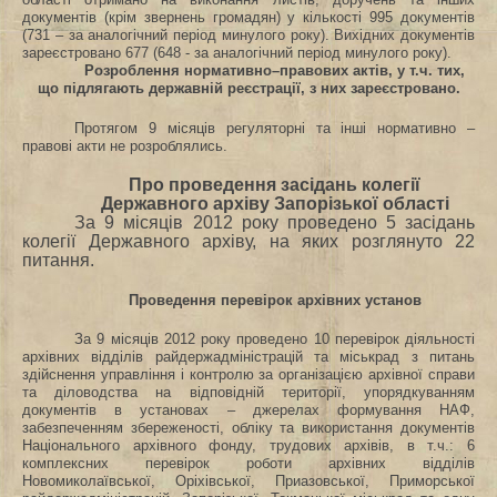
документів (крім звернень громадян) у кількості 995 документів
(731 – за аналогічний період минулого року). Вихідних документів
зареєстровано 677 (648 - за аналогічний період минулого року).
Розроблення нормативно–правових актів, у т.ч. тих,
що підлягають державній реєстрації, з них зареєстровано.
Протягом 9 місяців регуляторні та інші нормативно –
правові акти не розроблялись.
Про проведення засідань колегії
Державного архіву Запорізької області
За 9 місяців 2012 року проведено 5 засідань
колегії Державного архіву, на яких розглянуто 22
питання.
Проведення перевірок архівних установ
За 9 місяців 2012 року проведено 10 перевірок діяльності
архівних відділів райдержадміністрацій та міськрад з питань
здійснення управління і контролю за організацією архівної справи
та діловодства на відповідній території,
упорядкуванням
документів в установах – джерелах формування НАФ,
забезпеченням збереженості, обліку та використання документів
Національного архівного фонду, трудових архівів, в т.ч.: 6
комплексних перевірок роботи архівних відділів
Новомиколаївської, Оріхівської, Приазовської, Приморської