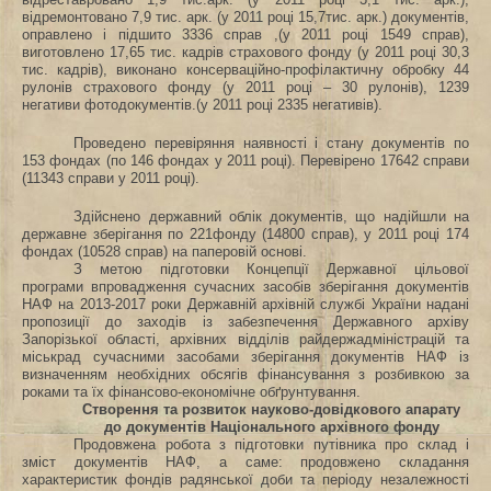
відремонтовано 7,9 тис. арк. (у 2011 році 15,7тис. арк.) документів,
оправлено і підшито 3336 справ ,(у 2011 році 1549 справ),
виготовлено 17,65 тис. кадрів страхового фонду (у 2011 році 30,3
тис. кадрів), виконано консерваційно-профілактичну обробку 44
рулонів страхового фонду (у 2011 році – 30 рулонів), 1239
негативи фотодокументів.(у 2011 році 2335 негативів).
Проведено перевіряння наявності і стану документів по
153 фондах (по 146 фондах у 2011 році). Перевірено 17642 справи
(11343 справи у 2011 році).
Здійснено державний облік документів, що надійшли на
державне зберігання по 221фонду (14800 справ), у 2011 році 174
фондах (10528 справ) на паперовій основі.
З метою підготовки Концепції Державної цільової
програми впровадження сучасних засобів зберігання документів
НАФ на 2013-2017 роки Державній архівній службі України надані
пропозиції до заходів із забезпечення Державного архіву
Запорізької області, архівних відділів райдержадміністрацій та
міськрад сучасними засобами зберігання документів НАФ із
визначенням необхідних обсягів фінансування з розбивкою за
роками та їх фінансово-економічне обґрунтування.
Створення та розвиток науково-довідкового апарату
до документів Національного архівного фонду
Продовжена робота з підготовки путівника про склад і
зміст документів НАФ, а саме: продовжено складання
характеристик фондів радянської доби та періоду незалежності