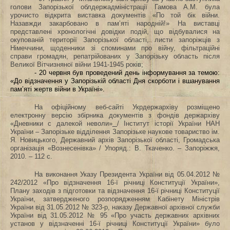
голови Запорізької облдержадміністрації Гамова А.М. була
урочисто відкрита виставка документів «По той бік війни.
Назавжди закарбовано в пам’яті народній!» На виставці
представлені хронологічні довідки подій, що відбувалися на
окупованій території Запорізької області, листи запоріжців з
Німеччини, щоденники зі споминами про війну, фільтраційні
справи громадян, репатрійованих у Запорізьку область після
Великої Вітчизняної війни 1941-1945 років;
- 20 червня був проведений день інформування за темою:
«До відзначення у Запорізькій області Дня скорботи і вшанування
пам’яті жертв війни в Україні».
На офіційному веб-сайті Укрдержархіву розміщено
електронну версію збірника документів з фондів держархіву
«Дневники с далекой неволи»
/ Інститут історії України НАН
України – Запорізьке відділення Запорізьке наукове товариство ім.
Я. Новицького, Державний архів Запорізької області, Громадська
організація «Вознесенівка» / Упоряд.: В. Ткаченко. – Запоріжжя,
2010. – 112 с.
На виконання Указу Президента України від 05.04.2012 №
242/2012 «Про відзначення 16-ї річниці Конституції України»,
Плану заходів з підготовки та відзначення 16-ї річниці Конституції
України, затвердженого розпорядженням Кабінету Міністрів
України від 31.05.2012 № 323-р, наказу Державної архівної служби
України від 31.05.2012 № 95 «Про участь державних архівних
установ у відзначенні 16-ї річниці Конституції України» було