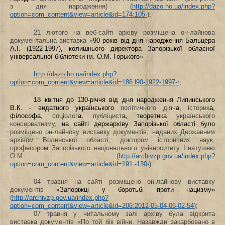
з дня народження) (
http://dazo.ho.ua/index.php?
option=com_content&view=article&id=174:105-
);
21 лютого на веб-сайті архіву розміщена он-лайнова
документальна виставка «
90 років від дня народження Бальцера
А.І. (1922-1997), колишнього директора Запорізької обласної
універсальної бібліотеки ім. О.М. Горького
»
http://dazo.ho.ua/index.php?
option=com_content&view=article&id=186:l90-1922-1997-r
;
18 квітня до 130-річчя від дня народження Липинського
В.К.
‑ видатного українського
політичного діяч
а,
історик
а,
філософа,
соціолог
а,
публіцист
а, теоретика
українського
консерватизму,
на сайті
держархіву Запорізької області було
розміщено он-лайнову виставку документів, наданих Державним
архівом Волинської області, доктором історичних наук,
професором Запорізького національного університету Ігнатушею
О.М. (
http://archivzp.gov.ua/index.php?
option=com_content&view=article&id=191:-130-
)
04 травня на сайті розміщено он-лайнову виставку
документів
«
Запоріжці у боротьбі проти нацизму»
(
http://archivzp.gov.ua/index.php?
option=com_content&view=article&id=206:2012-05-04-06-02-54
);
07 травня у читальному залі архіву була відкрита
виставка документів «По той бік війни. Назавжди закарбовано в