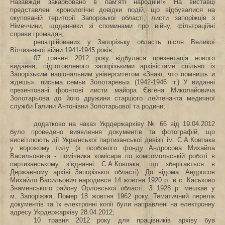
Назавжди закарбовано в пам’яті народній!» На виставці
представлені хронологічні довідки подій, що відбувалися на
окупованій території Запорізької області, листи запоріжців з
Німеччини, щоденники зі споминами про війну, фільтраційні
справи громадян,
репатрійованих у Запорізьку область після Великої
Вітчизняної війни 1941-1945 років;
07 травня 2012 року відбулася презентація нового
видання, підготовленого запорізькими архівістами спільно із
Запорізьким національним університетом «Знаю, что помнишь и
ждешь»: письма семьи Золотаревых (1942-1946 гг.) У виданні
презентовані фронтові листи майора Євгена Миколайовича
Золотарьова до його дружини старшого лейтенанта медичної
служби Галини Антонівни Золотарьової та родини;
додатково на наказ Укрдержархіву № 66 від 19.04.2012
було проведено виявлення документів та фотографій, що
висвітлюють дії Української партизанської дивізії ім. С.А.Ковпака
у ворожому тилу (з особового фонду Андросова Михайла
Васильовича ‑ помічника комісара по комсомольській роботі в
партизанському з’єднанні С.А.Ковпака, що зберігається в
Державному архіві Запорізької області). До відома: Андросов
Михайло Васильович народився 14 жовтня 1920 р. в с. Каськово
Знаменського району Орловської області. З 1928 р. мешкав у
м. Запоріжжя. Помер
18 жовтня 1962 року. Тематичний перелік
документів та їх електронні копії були направлені на електронну
адресу Укрдержархіву 28.04.2012;
10 травня 2012 року для працівників архіву був