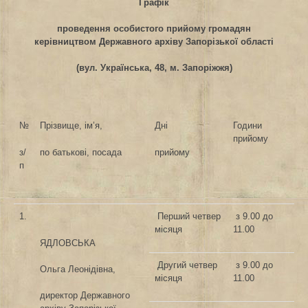
Графік
проведення особистого прийому громадян
керівництвом
Державного архіву Запорізької області
(вул. Українська, 48, м. Запоріжжя)
№
Прізвище, ім’я,
Дні
Години
прийому
з/
по батькові, посада
прийому
п
1.
Перший четвер
з 9.00 до
місяця
11.00
ЯДЛОВСЬКА
Другий четвер
з 9.00 до
Ольга Леонідівна,
місяця
11.00
директор Державного