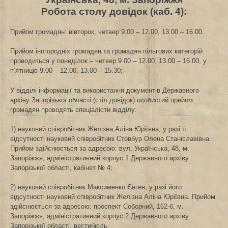
Робота столу довідок (каб. 4):
Прийом громадян: вівторок, четвер 9.00 – 12.00, 13.00 – 16.00.
Прийом іногородніх громадян та громадян пільгових категорій
проводиться у понеділок – четвер 9.00 – 12.00, 13.00 – 16.00, у
п’ятницю 9.00 – 12.00, 13.00 – 15.30;
У відділі інформації та використання документів Державного
архіву Запорізької області (стіл довідок) особистий прийом
громадян проводять спеціалісти відділу:
1) науковий співробітник Желізна Аліна Юріївна, у разі її
відсутності науковий співробітник Стовбур Олена Станіславівна.
Прийом здійснюється за адресою: вул. Українська, 48, м.
Запоріжжя, адміністративний корпус 1 Державного архіву
Запорізької області, кабінет № 4;
2) науковий співробітник Максименко Євген, у разі його
відсутності науковий співробітник Желізна Аліна Юріївна. Прийом
здійснюється за адресою: проспект Соборний, 162-б, м.
Запоріжжя, адміністративний корпус 2 Державного архіву
Запорізької області, вестибюль.