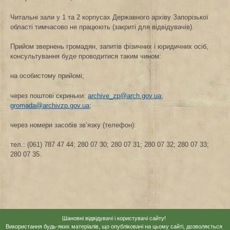
Читальні зали у 1 та 2 корпусах Державного архіву Запорізької
області тимчасово не працюють (закриті для відвідувачів).
Прийом звернень громадян, запитів фізичних і юридичних осіб,
консультування буде проводитися таким чином:
на особистому прийомі;
через поштові скриньки:
archive_zp@arch.gov.ua
;
gromada@archivzp.gov.ua
;
через номери засобів зв’язку (телефон):
тел.: (061) 787 47 44; 280 07 30; 280 07 31; 280 07 32; 280 07 33;
280 07 35.
Шановні відвідувачі і користувачі сайту!
Використання будь-яких матеріалів, що опубліковані на цьому сайті, дозволяється