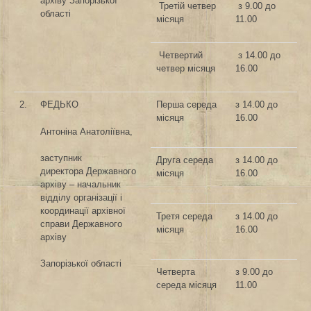
архіву Запорізької
Третій четвер
з 9.00 до
області
місяця
11.00
Четвертий
з 14.00 до
четвер місяця
16.00
2.
ФЕДЬКО
Перша середа
з 14.00 до
місяця
16.00
Антоніна Анатоліївна,
заступник
Друга середа
з 14.00 до
директора
Державного
місяця
16.00
архіву – начальник
відділу організації і
координації архівної
Третя середа
з 14.00 до
справи Державного
місяця
16.00
архіву
Запорізької області
Четверта
з 9.00 до
середа місяця
11.00