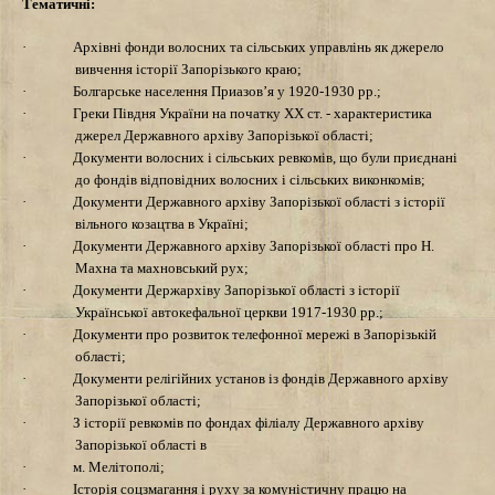
Тематичні:
·
Архiвнi фонди волосних та сільських управлінь як джерело
вивчення iсторiї Запорізького краю;
·
Болгарське населення Приазов’я у 1920-1930 рр.;
·
Греки Пiвдня України на початку ХХ ст. - характеристика
джерел Державного архiву Запорiзької областi;
·
Документи волосних i сiльських ревкомiв, що були приєднані
до фондів вiдповiдних волосних i сільських виконкомів;
·
Документи Державного архіву Запорізької області з iсторiї
вільного козацтва в Україні;
·
Документи Державного архіву Запорізької області про Н.
Махна та махновський рух;
·
Документи Держархiву Запорізької області з iсторiї
Української автокефальної церкви 1917-1930 рр.;
·
Документи про розвиток телефонної мережі в Запорiзькiй
області;
·
Документи релiгiйних установ iз фондів Державного архіву
Запорізької області;
·
З iсторiї ревкомів по фондах фiлiалу Державного архіву
Запорiзької областi в
·
м. Мелiтополi;
·
Історія соцзмагання i руху за комуністичну працю на