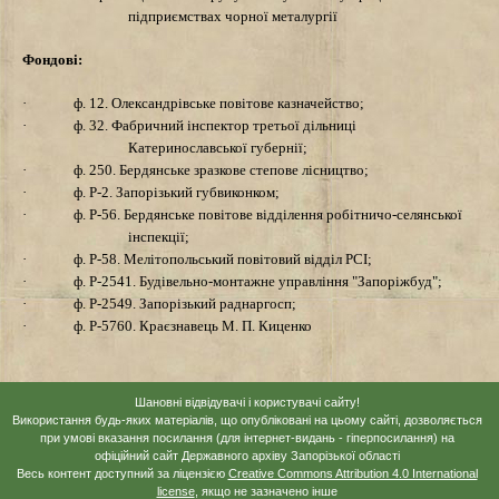
пiдприємствах чорної металургiї
Фондовi:
·
ф. 12. Олександрiвське повітове казначейство;
·
ф. 32. Фабричний iнспектор третьої дiльницi
Катеринославської губернії;
·
ф. 250. Бердянське зразкове степове лісництво;
·
ф. Р-2. Запорізький губвиконком;
·
ф. Р-56. Бердянське повітове вiддiлення робітничо-селянської
iнспекцiї;
·
ф. Р-58. Мелітопольський повітовий вiддiл РСІ;
·
ф. Р-2541. Будівельно-монтажне управління "Запорiжбуд";
·
ф. Р-2549. Запорізький раднаргосп;
·
ф. Р-5760. Краєзнавець М. П. Киценко
Шановні відвідувачі і користувачі сайту!
Використання будь-яких матеріалів, що опубліковані на цьому сайті, дозволяється
при умові вказання посилання (для інтернет-видань - гіперпосилання) на
офіційний сайт Державного архіву Запорізької області
Весь контент доступний за ліцензією
Creative Commons Attribution 4.0 International
license
, якщо не зазначено інше