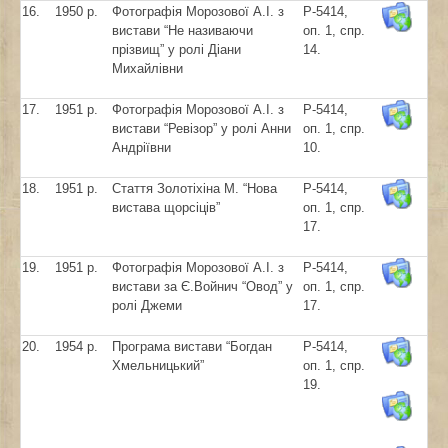
16.
1950 р.
Фотографія Морозової А.І. з
Р-5414,
вистави “Не називаючи
оп. 1, спр.
прізвищ” у ролі Діани
14.
Михайлівни
17.
1951 р.
Фотографія Морозової А.І. з
Р-5414,
вистави “Ревізор” у ролі Анни
оп. 1, спр.
Андріївни
10.
18.
1951 р.
Стаття Золотіхіна М. “Нова
Р-5414,
вистава щорсіців”
оп. 1, спр.
17.
19.
1951 р.
Фотографія Морозової А.І. з
Р-5414,
вистави за Є.Войнич “Овод” у
оп. 1, спр.
ролі Джеми
17.
20.
1954 р.
Програма вистави “Богдан
Р-5414,
Хмельницький”
оп. 1, спр.
19.