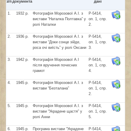
з/п
документа
дані
1.
1932 р.
Фотографія Морозової А.І. з
Р-5414,
вистави “Наталка Полтавка” у
оп. 1, спр.
ролі Наталки
2.
2.
1936 р.
Фотографія Морозової А.І. з
Р-5414,
вистави “Доки сонце зійде,
оп. 1, спр.
роса очі виїсть” у ролі Оксани
3.
3.
1942 р.
Фотографія Морозової А.І
Р-5414,
після вручення почесних
оп. 1, спр.
грамот
4.
4.
1945 р.
Фотографія Морозової А.І. з
Р-5414,
вистави “Безталана”
оп. 1, спр.
2.
5.
1945 р.
Фотографія Морозової А.І. з
Р-5414,
вистави “Украдене щастя” у
оп. 1, спр.
ролі Анни
5.
6.
1945 р.
Програма вистави “Украдене
Р-5414,