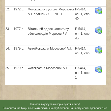
32.
1972 р.
Фотографія зустрічі Морозової
Р-5414,
А.І. з учнями СШ № 11
оп. 1, спр.
40.
33.
1977 р.
Вітальний адрес колективу
Р-5414,
облтелерадіо Морозовій А.І
оп. 1, спр.
45
34.
1979 р.
Автобіографія Морозової А.І.
Р-5414,
оп. 1, спр.
1
35.
1979 р.
Фотографія Морозової А.І.
Р-5414,
оп. 1, спр.
1
Шановні відвідувачі і користувачі сайту!
Використання будь-яких матеріалів, що опубліковані на цьому сайті, дозволяється