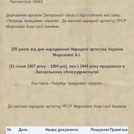
Просмотров: 26862
Державним архівом Запорізької області підготовлено виставку:
«Творець правдивих образів».
До ювілею народної артистці УРСР
Морозової Анастасії Іванівни.
105 років від дня народження Народної артистки України
Морозової А.І.
(11 січня 1907 року – 1984 рік), яка з 1944 року працювала в
Запорізькому облмуздрамтеатрі
Виставка «Творець правдивих образів»
До ювілею народної артистці УРСР Морозової Анастасії Іванівни
№
Дата
Назва документа
Пошукові
Примітка