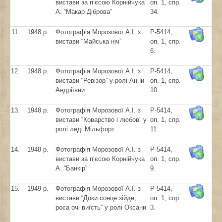
вистави за п’єсою Корнійчука
оп. 1, спр.
А. “Макар Діброва”
34.
11.
1948 р.
Фотографія Морозової А.І. з
Р-5414,
вистави “Майська ніч”
оп. 1, спр.
6.
12.
1948 р.
Фотографія Морозової А.І. з
Р-5414,
вистави “Ревізор” у ролі Анни
оп. 1, спр.
Андріївни
10.
13.
1948 р.
Фотографія Морозової А.І. з
Р-5414,
вистави “Коварство і любов” у
оп. 1, спр.
ролі леді Мільфорт
11.
14.
1948 р.
Фотографія Морозової А.І. з
Р-5414,
вистави за п’єсою Корнійчука
оп. 1, спр.
А. “Банкір”
9.
15.
1949 р.
Фотографія Морозової А.І. з
Р-5414,
вистави “Доки сонце зійде,
оп. 1, спр.
роса очі виїсть” у ролі Оксани
3.