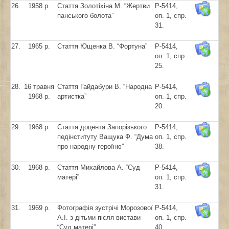
26.
1958 р.
Стаття Золотіхіна М. “Жертви
Р-5414,
панського болота”
оп. 1, спр.
31.
27.
1965 р.
Стаття Ющенка В. “Фортуна”
Р-5414,
оп. 1, спр.
25.
28.
16 травня
Стаття Гайдабури В. “Народна
Р-5414,
1968 р.
артистка”
оп. 1, спр.
20.
29.
1968 р.
Стаття доцента Запорізького
Р-5414,
педінституту Ващука Ф. “Дума
оп. 1, спр.
про народну героїню”
38.
30.
1968 р.
Стаття Михайлова А. “Суд
Р-5414,
матері”
оп. 1, спр.
31.
31.
1969 р.
Фотографія зустрічі Морозової
Р-5414,
А.І. з дітьми після вистави
оп. 1, спр.
“Суд матері”
40.