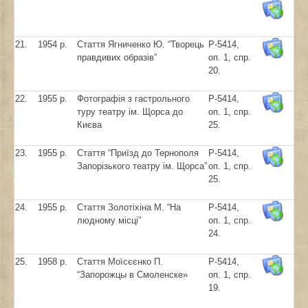
21.
1954 р.
Стаття Ягниченко Ю. “Творець
Р-5414,
правдивих образів”
оп. 1, спр.
20.
22.
1955 р.
Фотографія з гастрольного
Р-5414,
туру театру ім. Щорса до
оп. 1, спр.
Києва
25.
23.
1955 р.
Стаття “Приїзд до Тернополя
Р-5414,
Запорізького театру ім. Щорса”
оп. 1, спр.
25.
24.
1955 р.
Стаття Золотіхіна М. “На
Р-5414,
людному місці”
оп. 1, спр.
24.
25.
1958 р.
Стаття Моїсєєнко П.
Р-5414,
“Запорожцы в Смоленске»
оп. 1, спр.
19.