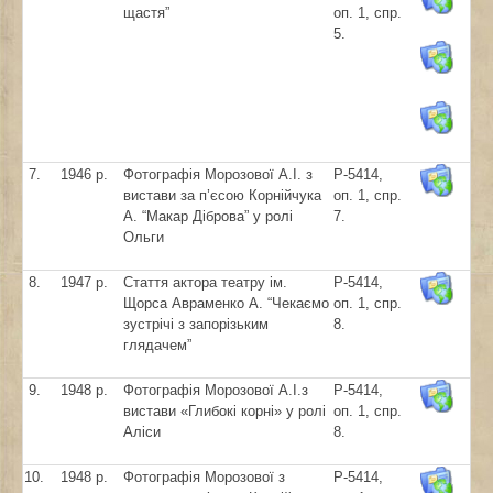
щастя”
оп. 1, спр.
5.
7.
1946 р.
Фотографія Морозової А.І. з
Р-5414,
вистави за п’єсою Корнійчука
оп. 1, спр.
А. “Макар Діброва” у ролі
7.
Ольги
8.
1947 р.
Стаття актора театру ім.
Р-5414,
Щорса Авраменко А. “Чекаємо
оп. 1, спр.
зустрічі з запорізьким
8.
глядачем”
9.
1948 р.
Фотографія Морозової А.І.з
Р-5414,
вистави «Глибокі корні» у ролі
оп. 1, спр.
Аліси
8.
10.
1948 р.
Фотографія Морозової з
Р-5414,