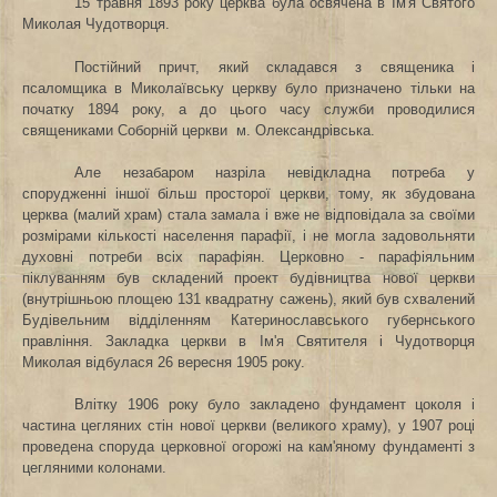
15 травня 1893 року церква була освячена в Ім'я Святого
Миколая Чудотворця.
Постійний причт, який складався з священика і
псаломщика в Миколаївську церкву було призначено тільки на
початку 1894 року, а до цього часу служби проводилися
священиками Соборній церкви
м. Олександрівська.
Але незабаром назріла невідкладна потреба у
спорудженні іншої більш просторої
церкви, тому,
як
збудована
церква (малий храм) стала замала і вже
не відповідала за своїми
розмірами кількості
населення парафії, і не могла задовольняти
духовні потреби всіх парафіян. Церковно - парафіяльним
піклуванням був складений проект будівництва нової церкви
(внутрішньою площею 131 квадратну сажень), який був схвалений
Будівельним
відділенням Катеринославського губернського
правління. Закладка церкви в Ім'я Святителя і Чудотворця
Миколая відбулася 26 вересня 1905 року.
Влітку 1906 року було закладено фундамент цоколя і
частина цегляних стін нової церкви (великого храму), у 1907 році
проведена споруда церковної огорожі на кам'яному фундаменті з
цегляними колонами.