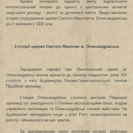
Архівні матеріали надають змогу задовільнити
інтелектуальний інтерес до одного з центральних аспектів
людського досвіду – релігії та духовного життя.
Представляємо
історію спорудження церкви Святого Миколая м. Олександрівська
до її знесення у 1932 році.
З історії церкви Святого Миколая м. Олександрівська
Зародження парафії при Миколаївській церкві м.
Олександрівськ можна віднести до початку сімдесятих років ХІХ
століття, з часу будівництва Лозово-Севастопольської, пізніше
Південної залізниці.
Станція Олександрівськ служила центром Південної
залізниці тут знаходилося її Головне експлуатаційне бюро, згодом
управління залізницею
та Олександрівські головні майстерні. На
будівництво
приїжджали люди з усієї Росії, влаштовувалися
на
роботу і обживалися на цих землях.
За відправленням своїх релігійних потреб,
робітники