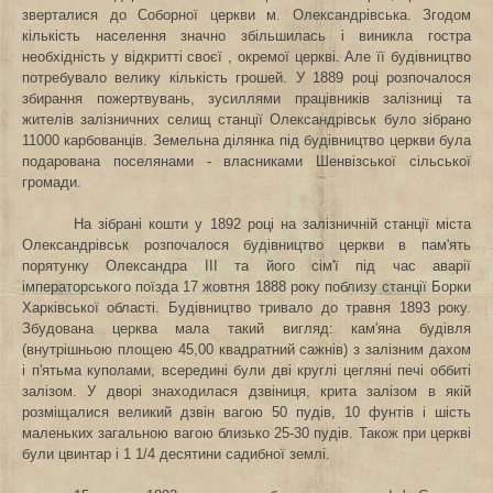
зверталися до Соборної церкви м. Олександрівська. Згодом
кількість населення значно збільшилась і виникла гостра
необхідність у відкритті своєї , окремої церкві. Але її будівництво
потребувало велику кількість грошей. У 1889 році розпочалося
збирання
пожертвувань, зусиллями працівників залізниці та
жителів залізничних селищ станції Олександрівськ було зібрано
11000 карбованців. Земельна ділянка під будівництво церкви була
подарована поселянами - власниками Шенвізської сільської
громади.
На зібрані кошти у 1892 році на залізничній станції міста
Олександрівськ розпочалося будівництво церкви в пам'ять
порятунку Олександра ІІІ та його сім'ї під час аварії
імператорського поїзда 17 жовтня 1888 року поблизу станції Борки
Харківської області. Будівництво тривало до травня 1893 року.
Збудована церква мала такий вигляд: кам'яна будівля
(внутрішньою площею 45,00 квадратний сажнів) з залізним дахом
і п'ятьма куполами, всередині були дві круглі цегляні печі оббиті
залізом. У дворі знаходилася дзвіниця, крита залізом в якій
розміщалися великий дзвін вагою 50 пудів, 10 фунтів і шість
маленьких загальною вагою близько 25-30 пудів. Також при церкві
були цвинтар і 1 1/4 десятини садибної землі.