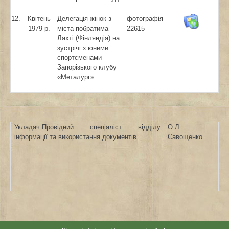
12.
Квітень
Делегація жінок з
фотографія
1979 р.
міста-побратима
22615
Лахті (Фінляндія) на
зустрічі з юними
спортсменами
Запорізького клубу
«Металург»
Укладач:Провідний спеціаліст відділу
О.Л.
інформації та використання документів
Савощенко