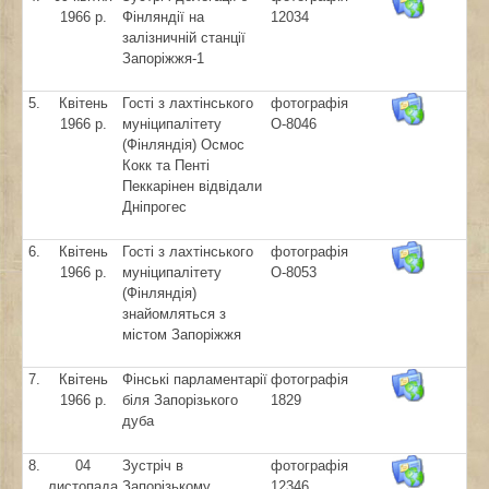
1966 р.
Фінляндії на
12034
залізничній станції
Запоріжжя-1
5.
Квітень
Гості з лахтінського
фотографія
1966 р.
муніципалітету
О-8046
(Фінляндія) Осмос
Кокк та Пенті
Пеккарінен відвідали
Дніпрогес
6.
Квітень
Гості з лахтінського
фотографія
1966 р.
муніципалітету
О-8053
(Фінляндія)
знайомляться з
містом Запоріжжя
7.
Квітень
Фінські парламентарії
фотографія
1966 р.
біля Запорізького
1829
дуба
8.
04
Зустріч в
фотографія
листопада
Запорізькому
12346