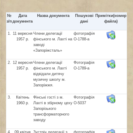
№
Дата
Назва документа
Пошукові
Примітки(номер
з/п
документа
дані
файла)
1.
11 вересня
Члени делегації
фотографія
1957 р.
фінського м. Лахті на
О-1788-а
заводі
«Запоріжсталь»
2.
12 вересня
Члени делегації
Фотографія
1957 р.
фінського м. Лахті
О-1789-а
відвідали дитячу
музичну школу м.
Запоріжжя.
3.
Квітень
Фінські гості з м.
Фотографія
1960 р.
Лахті в збірному цеху
О-5037
Запорізького
трансформаторного
заводу
4.
09 квітня
Зустріч делегації з
фотографія