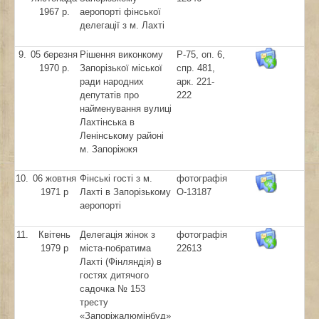
1967 р.
аеропорті фінської
делегації з м. Лахті
9.
05 березня
Рішення виконкому
Р-75, оп. 6,
1970 р.
Запорізької міської
спр. 481,
ради народних
арк. 221-
депутатів про
222
найменування вулиці
Лахтінська в
Ленінському районі
м. Запоріжжя
10.
06 жовтня
Фінські гості з м.
фотографія
1971 р
Лахті в Запорізькому
О-13187
аеропорті
11.
Квітень
Делегація жінок з
фотографія
1979 р
міста-побратима
22613
Лахті (Фінляндія) в
гостях дитячого
садочка № 153
тресту
«Запоріжалюмінбуд»