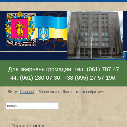
Відкрити меню
Для звернень громадян: тел. (061) 787 47
44, (061) 280 07 30, +38 (095) 27 57 196.
Ви тут:
Головна
Запоріжжя та Лахті – міста-побратими
Пошук...
Головне меню