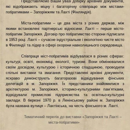
Представляємо Вашій увазі добірку архівних документів,
які відображають міцну і багаторічну співпрацю між містами-
побратимами – Запоріжжям та Лахті (Фінляндія).
Міста-побратими – це два міста з різних держав, між
якими встановлені партнерські відносини. Лахті – перше місто-
побратим Запоріжжя. Договір про побратимство сторони підписали
в 1953 році. Лахті – сучасне індустріальне і екологічно чисте місто
в Фінляндії та лідер в сфері охорони навколишнього середовища.
Співпраця міст-побратимів відбувалася в різних сферах:
культурі, освіті, економіці, екології, туризмі. Вони обмінювалися
своїм досвідом, культурою і історичною спадщиною, проводили
спільні виставки та змагання. Представлені архівні документи,
яскраво демонструють багаторазові відвідування фінських
делегацій в м. Запоріжжя. Їх представники знайомилися з
архітектурою м. Запоріжжя, історико-культурними пам’ятками,
відвідували промислові підприємства та освітньо-культурні
заклади. В березні 1970 р. в Ленінському районі м. Запоріжжя
була названа вулиця – Лахтінська, на честь фінського м. Лахті.
Тематичний перелік до виставки «Запоріжжя та Лахті –
міста-побратими»