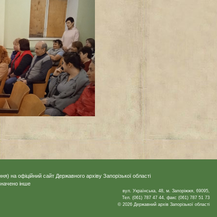
ня) на офіційний сайт Державного архіву Запорізької області
значено інше
вул. Українська, 48, м. Запоріжжя, 69095,
Тел. (061) 787 47 44, факс (061) 787 51 73
© 2026 Державний архів Запорізької області