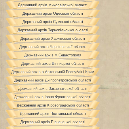
Державний архів Миколаївської області
Державний архів Одеської області
Державний архів Сумської області
Державний архів Тернопільської області
Державний архів Харківської області
Державний архів Чернігівської області
Державний архів м.Севастополя
Державний архів Вінницької області
Державний архів в Автономній Республіці Крим
Державний архів Дніпропетровської області
Державний архів Закарпатської області
Державний архів Івано-Франківської області
Державний архів Кіровоградської області
Державний архів Полтавської області
Державний архів Рівненської області