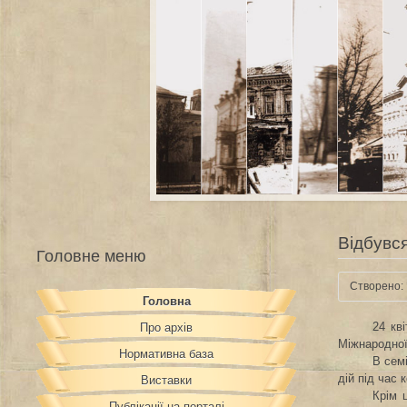
Відбувся
Головне меню
Створено: 
Головна
24 кв
Про архів
Міжнародної
Нормативна база
В сем
дій під час
Виставки
Крім 
Публікації на порталі