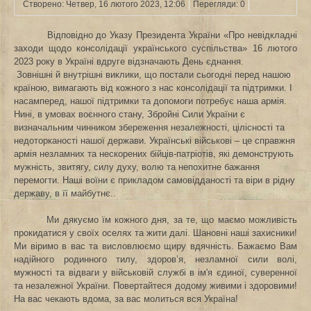
Створено: Четвер, 16 лютого 2023, 12:06
Перегляди: 0
Відповідно до Указу Президента України «Про невідкладні
заходи щодо консолідації українського суспільства» 16 лютого
2023 року в Україні вдруге відзначають День єднання.
Зовнішні й внутрішні виклики, що постали сьогодні перед нашою
країною, вимагають від кожного з нас консолідації та підтримки. І
насамперед, нашої підтримки та допомоги потребує наша армія.
Нині, в умовах воєнного стану, Збройні Сили України є
визначальним чинником збереження незалежності, цілісності та
недоторканості нашої держави. Українські військові – це справжня
армія незламних та нескорених бійців-патріотів, які демонструють
мужність, звитягу, силу духу, волю та непохитне бажання
перемогти. Наші воїни є прикладом самовідданості та віри в рідну
державу, в її майбутнє..
Ми дякуємо їм кожного дня, за те, що маємо можливість
прокидатися у своїх оселях та жити далі. Шановні наші захисники!
Ми віримо в вас та висловлюємо щиру вдячність. Бажаємо Вам
надійного родинного тилу, здоров’я, незламної сили волі,
мужності та відваги у військовій службі в ім'я єдиної, суверенної
та незалежної України. Повертайтеся додому живими і здоровими!
На вас чекають вдома, за вас молиться вся Україна!