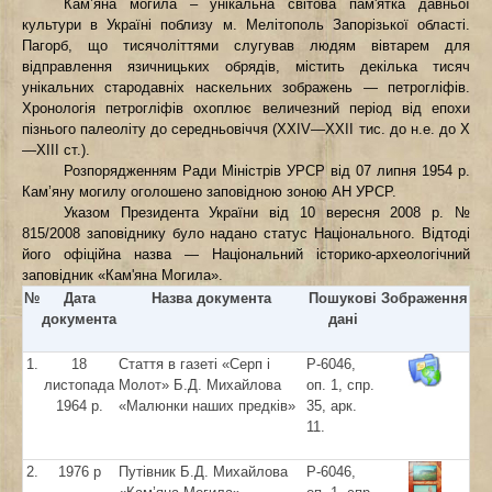
Кам’яна могила – унікальна світова пам'ятка давньої
культури в Україні поблизу м. Мелітополь Запорізької області.
Пагорб, що тисячоліттями слугував людям вівтарем для
відправлення язичницьких обрядів, містить декілька тисяч
унікальних стародавніх наскельних зображень — петрогліфів.
Хронологія петрогліфів охоплює величезний період від епохи
пізнього палеоліту до середньовіччя (XXIV—XXII тис. до н.е. до X
—XIII ст.).
Розпорядженням Ради Міністрів УРСР від 07 липня 1954 р.
Кам’яну могилу оголошено заповідною зоною АН УРСР.
Указом Президента України від 10 вересня 2008 р. №
815/2008 заповіднику було надано статус Національного. Відтоді
його офіційна назва — Національний історико-археологічний
заповідник «Кам'яна Могила».
№
Дата
Назва документа
Пошукові
Зображення
документа
дані
1.
18
Стаття в газеті «Серп і
Р-6046,
листопада
Молот» Б.Д. Михайлова
оп. 1, спр.
1964 р.
«Малюнки наших предків»
35, арк.
11.
2.
1976 р
Путівник Б.Д. Михайлова
Р-6046,