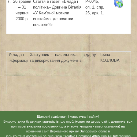
7.
26 травня
Стаття в газеті «Влада і
Р-6046,
– 01
політика» Довгича Віталія
оп. 1, спр.
червня
«У Кам’яної могили
25, арк. 1.
2000 р.
спитаймо: де початки
початків?»
Укладач Заступник начальника відділу
Ірина
інформації та використання документів
КОЗЛОВА
Шановні відвідувачі і користувачі сайту!
Використання будь-яких матеріалів, що опубліковані на цьому сайті, дозволяється
при умові вказання посилання (для інтернет-видань - гіперпосилання) на
офіційний сайт Державного архіву Запорізької області
Весь контент доступний за ліцензією
Creative Commons Attribution 4.0 International