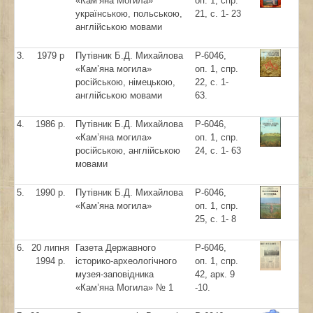
«Кам’яна Могила»
оп. 1, спр.
українською, польською,
21, с. 1- 23
англійською мовами
3.
1979 р
Путівник Б.Д. Михайлова
Р-6046,
«Кам’яна могила»
оп. 1, спр.
російською, німецькою,
22, с. 1-
англійською мовами
63.
4.
1986 р.
Путівник Б.Д. Михайлова
Р-6046,
«Кам’яна могила»
оп. 1, спр.
російською, англійською
24, с. 1- 63
мовами
5.
1990 р.
Путівник Б.Д. Михайлова
Р-6046,
«Кам’яна могила»
оп. 1, спр.
25, с. 1- 8
6.
20 липня
Газета Державного
Р-6046,
1994 р.
історико-археологічного
оп. 1, спр.
музея-заповідника
42, арк. 9
«Кам’яна Могила» № 1
-10.