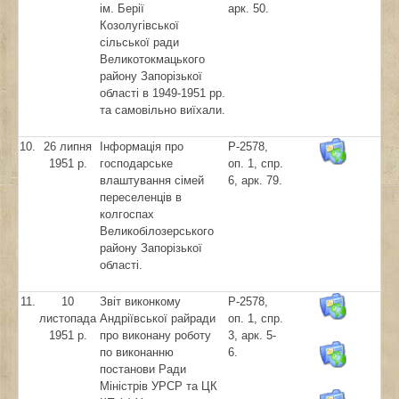
ім. Берії
арк. 50.
Козолугівської
сільської ради
Великотокмацького
району Запорізької
області в 1949-1951 рр.
та самовільно виїхали.
10.
26 липня
Інформація про
Р-2578,
1951 р.
господарське
оп. 1, спр.
влаштування сімей
6, арк. 79.
переселенців в
колгоспах
Великобілозерського
району Запорізької
області.
11.
10
Звіт виконкому
Р-2578,
листопада
Андріївської райради
оп. 1, спр.
1951 р.
про виконану роботу
3, арк. 5-
по виконанню
6.
постанови Ради
Міністрів УРСР та ЦК