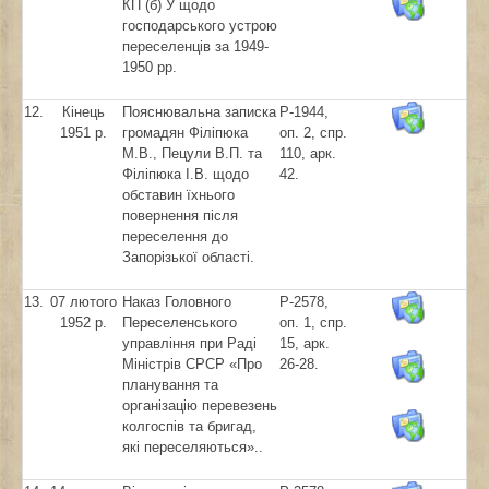
КП (б) У щодо
господарського устрою
переселенців за 1949-
1950 рр.
12.
Кінець
Пояснювальна записка
Р-1944,
1951 р.
громадян Філіпюка
оп. 2, спр.
М.В., Пецули В.П. та
110, арк.
Філіпюка І.В. щодо
42.
обставин їхнього
повернення після
переселення до
Запорізької області.
13.
07 лютого
Наказ Головного
Р-2578,
1952 р.
Переселенського
оп. 1, спр.
управління при Раді
15, арк.
Міністрів СРСР «Про
26-28.
планування та
організацію перевезень
колгоспів та бригад,
які переселяються»..