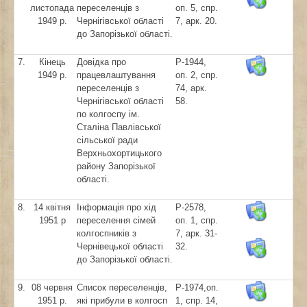
листопада
переселенців з
оп. 5, спр.
1949 р.
Чернігівської області
7, арк. 20.
до Запорізької області.
7.
Кінець
Довідка про
Р-1944,
1949 р.
працевлаштування
оп. 2, спр.
переселенців з
74, арк.
Чернігівської області
58.
по колгоспу ім.
Сталіна Павлівської
сільської ради
Верхньохортицького
району Запорізької
області.
8.
14 квітня
Інформація про хід
Р-2578,
1951 р
переселення сімей
оп. 1, спр.
колгоспників з
7, арк. 31-
Чернівецької області
32.
до Запорізької області.
9.
08 червня
Список переселенців,
Р-1974,оп.
1951 р.
які прибули в колгосп
1, спр. 14,