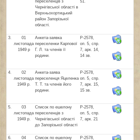
переселенців з
51.
Чернігівської області в
Верхньохортицький
район Запорізької
області.
3.
01
Анкета-заявка
Р-2578,
листопада
переселенки Карпової
оп. 5, спр.
1949 р
Г. Л. та членів її
7, арк. 14,
родини.
14 зв.
4.
02
Анкета-заява
Р-2578,
листопада
переселенця Яцеленка
оп. 5, спр.
1949 р.
Т. Т. та членів його
7, арк. 15,
родини.
15 зв.
5.
03
Список по ешелону
Р-2578,
листопада
переселенців з
оп. 5, спр.
1949 р.
Чернігівської області
7, арк. 21
до Запорізької області
6.
04
Список по ешелону
Р-2578,