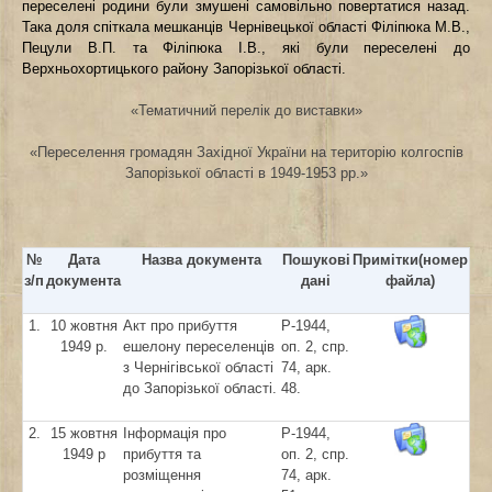
переселені родини були змушені самовільно повертатися назад.
Така доля спіткала мешканців Чернівецької області Філіпюка М.В.,
Пецули В.П. та Філіпюка І.В., які були переселені до
Верхньохортицького району Запорізької області.
«Тематичний перелік до виставки»
«Переселення громадян Західної України на територію колгоспів
Запорізької області в 1949-1953 рр.»
№
Дата
Назва документа
Пошукові
Примітки(номер
з/п
документа
дані
файла)
1.
10 жовтня
Акт про прибуття
Р-1944,
1949 р.
ешелону переселенців
оп. 2, спр.
з Чернігівської області
74, арк.
до Запорізької області.
48.
2.
15 жовтня
Інформація про
Р-1944,
1949 р
прибуття та
оп. 2, спр.
розміщення
74, арк.