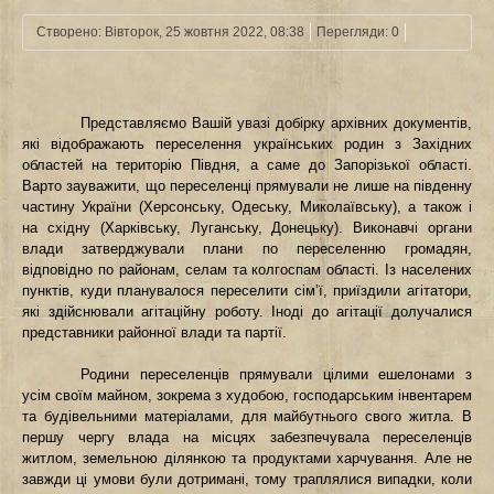
Створено: Вівторок, 25 жовтня 2022, 08:38
Перегляди: 0
Представляємо Вашій увазі добірку архівних документів,
які відображають переселення українських родин з Західних
областей на територію Півдня, а саме до Запорізької області.
Варто зауважити, що переселенці прямували не лише на південну
частину України (Херсонську, Одеську, Миколаївську), а також і
на східну (Харківську, Луганську, Донецьку). Виконавчі органи
влади затверджували плани по переселенню громадян,
відповідно по районам, селам та колгоспам області. Із населених
пунктів, куди планувалося переселити сім’ї, приїздили агітатори,
які здійснювали агітаційну роботу. Іноді до агітації долучалися
представники районної влади та партії.
Родини переселенців прямували цілими ешелонами з
усім своїм майном, зокрема з худобою, господарським інвентарем
та будівельними матеріалами, для майбутнього свого житла. В
першу чергу влада на місцях забезпечувала переселенців
житлом, земельною ділянкою та продуктами харчування. Але не
завжди ці умови були дотримані, тому траплялися випадки, коли