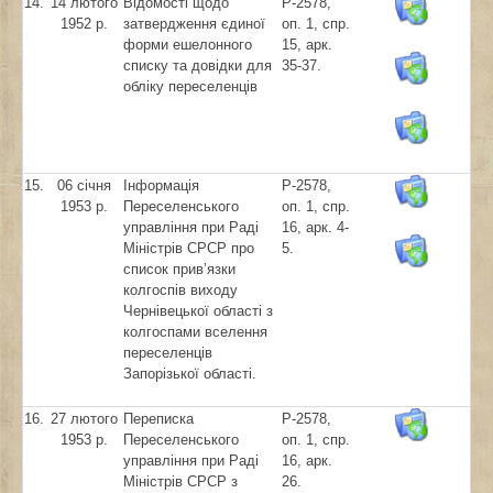
14.
14 лютого
Відомості щодо
Р-2578,
1952 р.
затвердження єдиної
оп. 1, спр.
форми ешелонного
15, арк.
списку та довідки для
35-37.
обліку переселенців
15.
06 січня
Інформація
Р-2578,
1953 р.
Переселенського
оп. 1, спр.
управління при Раді
16, арк. 4-
Міністрів СРСР про
5.
список прив’язки
колгоспів виходу
Чернівецької області з
колгоспами вселення
переселенців
Запорізької області.
16.
27 лютого
Переписка
Р-2578,
1953 р.
Переселенського
оп. 1, спр.
управління при Раді
16, арк.
Міністрів СРСР з
26.