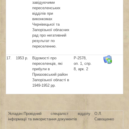
завідуючими
переселенських
відділів при
виконкомах
Чернівецької та
Запорізької обласних
рад про негативний
результат по
переселенню.
17.
1953 р.
Відомості про
Р-2578,
переселенців, які
оп. 1, спр.
прибули в
8, арк. 2
Приазовський район
Запорізької області в
1949-1952 рр.
Укладач:Провідний спеціаліст відділу
О.Л.
інформації та використання документів
Савощенко