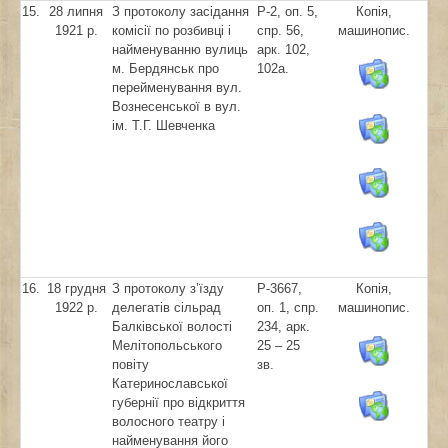
15.
28 липня
З протоколу засідання
Р-2, оп. 5,
Копія,
1921 р.
комісії по розбивці і
спр. 56,
машинопис.
найменуванню вулиць
арк. 102,
м. Бердянськ про
102а.
перейменування вул.
Вознесенської в вул.
ім. Т.Г. Шевченка
16.
18 грудня
З протоколу з’їзду
Р-3667,
Копія,
1922 р.
делегатів сільрад
оп. 1, спр.
машинопис.
Балківської волості
234, арк.
Мелітопольського
25 – 25
повіту
зв.
Катеринославської
губернії про відкриття
волосного театру і
найменування його