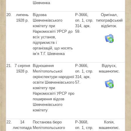
Шевченка
20.
липень
Відозва
Р-3666,
Оригінал,
1928 р.
Шевченківського
оп. 1, спр.
типографський
комітету при
314, арк.
відбиток.
Наркомосвіті УРСР до
59.
всіх установ,
підприємств і
організацій, що носять
ім’я Т.Г. Шевченка
21.
7 серпня
Відношення
Р-3666,
Відпуск,
1928 р.
Мелітопольської
оп. 1, спр.
машинопис.
окрінспектури народної
314, арк.
освіти Шевченківського
57.
комітету при
Наркомосвіті УРСР про
поширення відозв
Шевченківського
комітету
22.
14
Постанова бюро
Р-3668,
Копія,
листопада
Мелітопольського
оп. 1, спр.
машинопис.