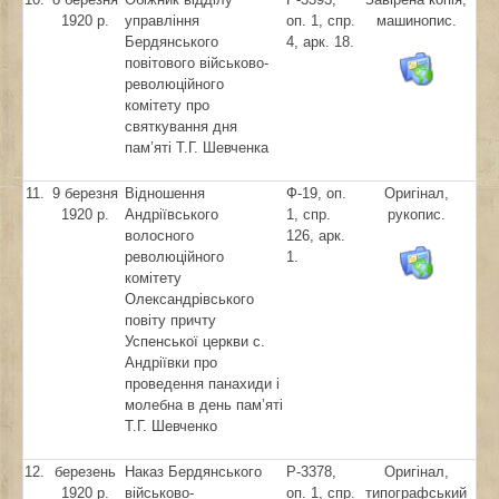
1920 р.
управління
оп. 1, спр.
машинопис.
Бердянського
4, арк. 18.
повітового військово-
революційного
комітету про
святкування дня
пам’яті Т.Г. Шевченка
11.
9 березня
Відношення
Ф-19, оп.
Оригінал,
1920 р.
Андріївського
1, спр.
рукопис.
волосного
126, арк.
революційного
1.
комітету
Олександрівського
повіту причту
Успенської церкви с.
Андріївки про
проведення панахиди і
молебна в день пам’яті
Т.Г. Шевченко
12.
березень
Наказ Бердянського
Р-3378,
Оригінал,
1920 р.
військово-
оп. 1, спр.
типографський