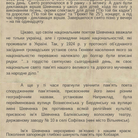
весь день. Свято розпочалося в 9 ранку - з мітингу. А далі були
декламація віршів Шевченка у школі для дітей, хода по селу з
виконанням пісень, окремі спектаклі для дітей (“По той бік кадки”)
та дорослих (“По той бік кадки” та “Проект № 25”), концерт, а під
час перерв - декламація віршів. Завершилося свято пізно у вечері
– на пів одинадцяту.
Цікаво, що своїм національним поетом Шевченка вважали
не тільки українці, але і громадяни інших національностей, які
проживали в Україні. Так, у 1924 р. у протоколі об’єднаного
засідання громадських установ села Гюнівки населення якого за
національністю переважно належало до болгар були вписані
рядки: “...з гордістю святкуємо сьогоднішній день, як своє
національне свято пам’яті нашого великого та дорогого мученика
за народне діло.”
А ще у ті часи прагнули увічнити пам’ять поета
спорудженням пам’ятників, присвоєнням його імені різним
географічним назвам, установам. Наприклад, була
перейменована вулиця Вознесенська у Бердянську на вулицю
імені Шевченка (як противника всякій релігійних культів),
присвоєно ім’я Шевченка Балківському волосному театру,
державному заводу № 10 в селі Софіївка (нині місто Вільнянськ).
Ім’я Шевченка нерозривно зв’язано з нашим краєм.
Покоління запоріжців глибоко шанують пам’ять про Кобзаря.