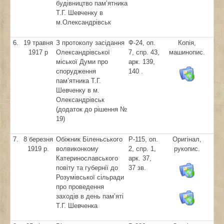
будівництво пам’ятника
Т.Г. Шевченку в
м.Олександрівськ
6.
19 травня
З протоколу засідання
Ф-24, оп.
Копія,
1917 р
Олександрівської
7, спр. 43,
машинопис.
міської Думи про
арк. 139,
спорудження
140 .
пам’ятника Т.Г.
Шевченку в м.
Олександрівськ
(додаток до рішення №
19)
7.
8 березня
Обіжник Біленьського
Р-115, оп.
Оригінал,
1919 р.
волвиконкому
2, спр. 1,
рукопис.
Катеринославського
арк. 37,
повіту та губернії до
37 зв.
Розумівської сільради
про проведення
заходів в день пам’яті
Т.Г. Шевченка