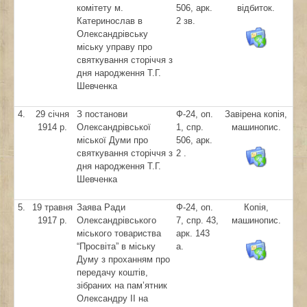
комітету м.
506, арк.
відбиток.
Катеринослав в
2 зв.
Олександрівську
міську управу про
святкування сторіччя з
дня народження Т.Г.
Шевченка
4.
29 січня
З постанови
Ф-24, оп.
Завірена копія,
1914 р.
Олександрівської
1, спр.
машинопис.
міської Думи про
506, арк.
святкування сторіччя з
2 .
дня народження Т.Г.
Шевченка
5.
19 травня
Заява Ради
Ф-24, оп.
Копія,
1917 р.
Олександрівського
7, спр. 43,
машинопис.
міського товариства
арк. 143
“Просвіта” в міську
а.
Думу з проханням про
передачу коштів,
зібраних на пам’ятник
Олександру ІІ на