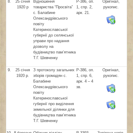
8.
25 січня
Відношення
Р-386, оп.
Оригінал,
1920 р
товариства “Просвіта”
1, спр. 2,
рукопис.
с. Балабине
арк. 21.
Олександрівського
повіту
Катеринославської
губернії до селянської
управи про надання
дозволу на
будівництво пам’ятника
Т.Г. Шевченку
9.
25 січня
З протоколу загальних
Р-386, оп.
Оригінал,
1920 р.
зборів громадян с.
1, спр. 6,
рукопис.
Балабине
арк. 4 – 4
Олександрівського
зв.
повіту
Катеринославської
губернії про виділення
земельної ділянки для
будівництва пам’ятника
Т.Г. Шевченку
10.
8 березня
Обіжник відділу
Р-3393,
Завірена копія,