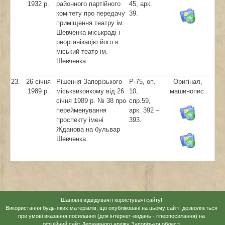
1932 р.
районного партійного
45, арк.
комітету про передачу
39.
приміщення театру ім.
Шевченка міськраді і
реорганізацію його в
міський театр ім.
Шевченка
23.
26 січня
Рішення Запорізького
Р-75, оп.
Оригінал,
1989 р.
міськвиконкому від 26
10,
машинопис.
січня 1989 р. № 38 про
спр.59,
перейменування
арк. 392 –
проспекту імені
393.
Жданова на бульвар
Шевченка
Шановні відвідувачі і користувачі сайту!
Використання будь-яких матеріалів, що опубліковані на цьому сайті, дозволяється
при умові вказання посилання (для інтернет-видань - гіперпосилання) на
офіційний сайт Державного архіву Запорізької області