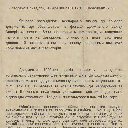
Створено: Понеділок, 11 березня 2013, 12:11
Перегляди: 29876
Яскраво засвідчують всенародну любов до Кобзаря
документи, що зберігаються в фондах Державного архіву
Запорізької області. Вони розповідають нам про те, як шанували
пам’ять поета на Запоріжжі, починаючи з подій столітньої
давності. З пожовклого від часу паперу вицвівшими подекуди
чорнилами на нас дихає історія.
Документи 1920-тих років навіюють своєрідність
тогочасного святкування Шевченківських днів. За рядками деяких
протоколів можна відчути хвилюючу піднесеність та урочистість.
У ті часи 10 (11) березня за новим стилем (дні народження та
смерті Шевченка) вважалися державним святом і до нього
відповідно ставилися. Цей день присвячувався пам’яті Кобзаря.
Обов’язково проводилися збори, під час яких присутні
знайомилися з життям та творчістю Шевченка. І хоча ці збори
проводилися найчастіше за указівкою влади, не завжди вони
викликали нудьгу. Не бажаючи лише слухати нецікаві, сухі та
зарозумілі лекції та доклади люди самі собі створювали свято.
Організовували концерти, святкові вечори та спектаклі. Так, у
1921 році святкування в селі Новоолександрівка розтяглося на