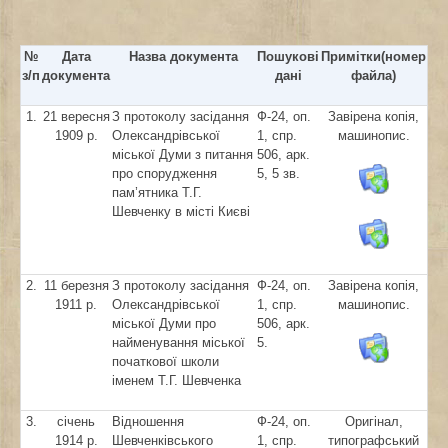
№
Дата
Назва документа
Пошукові
Примітки(номер
з/п
документа
дані
файла)
1.
21 вересня
З протоколу засідання
Ф-24, оп.
Завірена копія,
1909 р.
Олександрівської
1, спр.
машинопис.
міської Думи з питання
506, арк.
про спорудження
5, 5 зв.
пам’ятника Т.Г.
Шевченку в місті Києві
2.
11 березня
З протоколу засідання
Ф-24, оп.
Завірена копія,
1911 р.
Олександрівської
1, спр.
машинопис.
міської Думи про
506, арк.
найменування міської
5.
початкової школи
іменем Т.Г. Шевченка
3.
січень
Відношення
Ф-24, оп.
Оригінал,
1914 р.
Шевченківського
1, спр.
типографський