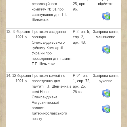
революційного
25, арк.
відбиток.
комітету № 31 про
96.
святкування дня Т.Г.
Шевченка
13.
9 березня
Протокол засідання
Р-2, оп. 5,
Завірена копія,
1921 р.
оргбюро
спр. 2,
машинопис.
Олександрівського
арк. 48.
губкому Компартії
України про
проведення дня памяті
Т.Г. Шевченка
14.
12 березня
Протокол комісії по
Р-94, оп.
Завірена копія,
1921 р.
проведенню дня
1, спр. 72,
рукопис.
пам’яті Т.Г. Шевченка в
арк. 25,
селі Ново-
25 зв.
Олександрівка
Августинівської
волості
Катеринославського
повіту