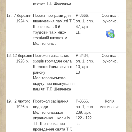
іменем Т.Г. Шевченка
17.
7 березня
Проект програми дня
Р-3666,
Оригінал,
1924 р.
вшанування пам’яті Т.Г.
оп. 1, спр.
рукопис.
Шевченка в 6-й
47, арк.
трудовій та хіміко-
11.
технічній школах м.
Мелітополь .
18.
12 березня
Протокол загальних
Р-3434,
Оригінал,
1926 р.
зборів громадян села
оп. 1, спр.
рукопис.
Шелюги Якимівського
10, арк.
району
13
Мелітопольського
округу про вшанування
пам’яті Т.Г. Шевченка
19.
2 лютого
Протокол засідання
Р-3666,
Копія,
1926 р.
педради
оп. 1, спр.
машинопис.
Мелітопольської
239, арк.
української школи ім.
122 - 122
Т.Г. Шевченка про
зв.
проведення свята Т.Г.