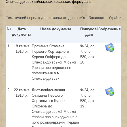
Олександрівськ військових козацьких формувань.
Тематичний перелік до виставки до дня пам’яті Захисників України
№
Дата
Назва документа
Пошукові
Зображення
документа
дані
1.
18 квітня
Прохання Отамана
Ф-24, оп.
1918 р.
Першого Хортицького
7, спр.
Куреня Оліфера до
580, арк.
Олександрівської Міської
20
Управи про відведення
помешкання в м.
Олександрівськ
2.
22 квітня
Лист-повідомлення
Ф-24, оп.
1918 р.
Отамана Першого
7, спр.
Хортицького Куреня
580, арк.
Оліфера до
19
Олександрівської Міської
Управи про знаходження в
його розпорядженні Першої