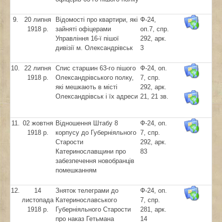
9.
20 липня
Відомості про квартири, які
Ф-24,
1918 р.
зайняті офіцерами
оп.7, спр.
Управління 16-ї пішої
292, арк.
дивізії м. Олександрівськ
3
10.
22 липня
Спис старшин 63-го пішого
Ф-24, оп.
1918 р.
Олександрівського полку,
7, спр.
які мешкають в місті
292, арк.
Олександрівськ і їх адреси
21, 21 зв.
11.
02 жовтня
Відношення Штабу 8
Ф-24, оп.
1918 р.
корпусу до Губерніяльного
7, спр.
Старости
292, арк.
Катеринославщини про
83
забезпечення новобранців
помешканням
12.
14
Зняток телеграми до
Ф-24, оп.
листопада
Катеринославського
7, спр.
1918 р.
Губерніяльного Старости
281, арк.
про наказ Гетьмана
14