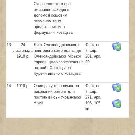
Скоропадського про
вживання заходів в
допомозі кошовим
отаманам та їх
представникам в
формуванні козацтва
13.
24
Лист Олександрівського
Ф-24, оп.
листопада
повітового коменданта до
7, спр.
1918 р.
Олександрівської Міської
281, арк.
Управи щодо забезпечення
29
потреб I Хортицького
Куреня вільного козацтва
14.
1918 р.
Опис рахунків і вимог на
Ф-24, оп.
виконаний ремонт для
7, спр.
постою військ Української
271, арк.
Армії
105, 105
зв.