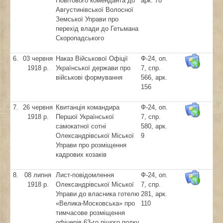
Повітового коменданта до
арк. 78
Августинівської Волосної
Земської Управи про
перехід влади до Гетьмана
Скоропадського
6.
03 червня
Наказ Військової Офіції
Ф-24, оп.
1918 р.
Української держави про
7, спр.
військові формування
566, арк.
156
7.
26 червня
Квитанція командира
Ф-24, оп.
1918 р.
Першої Української
7, спр.
самокатної сотні
580, арк.
Олександрівської Міської
9
Управи про розміщення
кадрових козаків
8.
08 липня
Лист-повідомлення
Ф-24, оп.
1918 р.
Олександрівської Міської
7, спр.
Управи до власника готелю
281, арк.
«Велика-Московська» про
110
тимчасове розміщення
офіцерів 63-го пішого полку