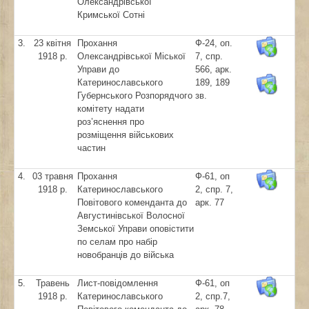
Олександрівської
Кримської Сотні
3.
23 квітня
Прохання
Ф-24, оп.
1918 р.
Олександрівської Міської
7, спр.
Управи до
566, арк.
Катеринославського
189, 189
Губернського Розпорядчого
зв.
комітету надати
роз’яснення про
розміщення військових
частин
4.
03 травня
Прохання
Ф-61, оп
1918 р.
Катеринославського
2, спр. 7,
Повітового коменданта до
арк. 77
Августинівської Волосної
Земської Управи оповістити
по селам про набір
новобранців до війська
5.
Травень
Лист-повідомлення
Ф-61, оп
1918 р.
Катеринославського
2, спр.7,