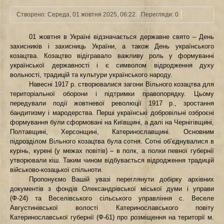
Створено: Середа, 01 жовтня 2025, 06:22
Перегляди: 0
01 жовтня в Україні відзначається державне свято – День
захисників і захисниць України, а також День українського
козацтва. Козацтво відігравало важливу роль у формуванні
української державності і є символом відродження духу
вольності, традицій та культури українського народу.
Навесні 1917 р. створювалися загони Вільного козацтва для
територіальної оборони і підтримки правопорядку. Цьому
передували події жовтневої революції 1917 р., зростання
бандитизму і мародерства. Перші українські добровільні озброєні
формування були сформовані на Київщині, а далі на Чернігівщині,
Полтавщині, Херсонщині, Катеринославщині. Основним
підрозділом Вільного козацтва була сотня. Сотні об’єднувалися в
курінь, курені (у межах повітів) – в полк, а полки певної губернії
утворювали кіш. Таким чином відбувається відродження традицій
військово-козацької спільноти.
Пропонуємо Вашій увазі переглянути добірку архівних
документів з фондів Олександрівської міської думи і управи
(Ф-24) та Веселівського сільського управління с. Веселе
Августинівської волості Катеринославського повіту
Катеринославської губернії (Ф-61) про розміщення на території м.