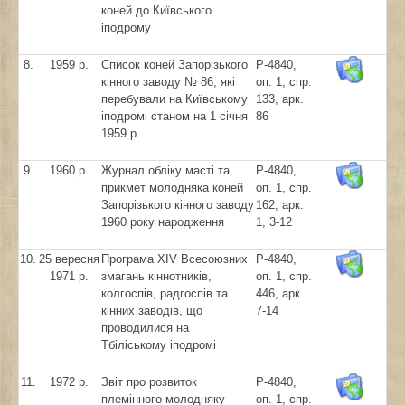
коней до Київського
іподрому
8.
1959 р.
Список коней Запорізького
Р-4840,
кінного заводу № 86, які
оп. 1, спр.
перебували на Київському
133, арк.
іподромі станом на 1 січня
86
1959 р.
9.
1960 р.
Журнал обліку масті та
Р-4840,
прикмет молодняка коней
оп. 1, спр.
Запорізького кінного заводу
162, арк.
1960 року народження
1, 3-12
10.
25 вересня
Програма ХІV Всесоюзних
Р-4840,
1971 р.
змагань кіннотників,
оп. 1, спр.
колгоспів, радгоспів та
446, арк.
кінних заводів, що
7-14
проводилися на
Тбіліському іподромі
11.
1972 р.
Звіт про розвиток
Р-4840,
племінного молодняку
оп. 1, спр.