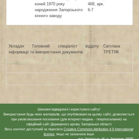
коней 1970 року
468, арк.
народження Запорізького
6-7
кінного заводу
Укладач Головний спеціаліст відділу
Світлана
інформації та використання документів
ТРЕТЯК
Шановні відвідувачі і користувачі сайту!
Використання будь-яких матеріалів, що опубліковані на цьому сайті, дозволяється
при умові вказання посилання (для інтернет-видань - гіперпосилання) на
офіційний сайт Державного архіву Запорізької області
Весь контент доступний за ліцензією
Creative Commons Attribution 4.0 International
license
, якщо не зазначено інше
вул. Українська, 48, м. Запоріжжя, 69095,