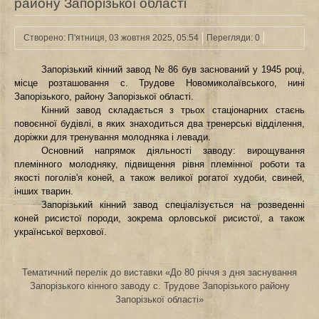
району Запорізької області
Створено: П'ятниця, 03 жовтня 2025, 05:54
Перегляди: 0
Запорізький кінний завод № 86 був заснований у 1945 році,
місце розташовання с. Трудове Новомиколаївського, нині
Запорізького, району Запорізької області.
Кінний завод складається з трьох стаціонарних стаєнь
повоєнної будівлі, в яких знаходиться два тренерські відділення,
доріжки для тренування молодняка і левади.
Основний напрямок діяльності заводу: вирощування
племінного молодняку, підвищення рівня племінної роботи та
якості поголів'я коней, а також великої рогатої худоби, свиней,
інших тварин.
Запорізький кінний завод спеціалізується на розведенні
коней рисистої породи, зокрема орловської рисистої, а також
української верхової.
Тематичний перелік до виставки «До 80 річчя з дня заснування
Запорізького кінного заводу с. Трудове Запорізького району
Запорізької області»