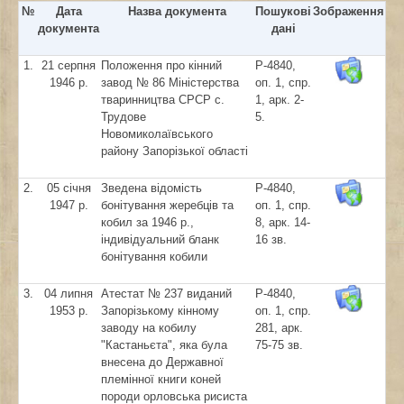
№
Дата
Назва документа
Пошукові
Зображення
документа
дані
1.
21 серпня
Положення про кінний
Р-4840,
1946 р.
завод № 86 Міністерства
оп. 1, спр.
тваринництва СРСР с.
1, арк. 2-
Трудове
5.
Новомиколаївського
району Запорізької області
2.
05 січня
Зведена відомість
Р-4840,
1947 р.
бонітування жеребців та
оп. 1, спр.
кобил за 1946 р.,
8, арк. 14-
індивідуальний бланк
16 зв.
бонітування кобили
3.
04 липня
Атестат № 237 виданий
Р-4840,
1953 р.
Запорізькому кінному
оп. 1, спр.
заводу на кобилу
281, арк.
"Кастаньєта", яка була
75-75 зв.
внесена до Державної
племінної книги коней
породи орловська рисиста