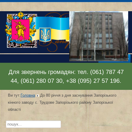
Відкрити меню
Для звернень громадян: тел. (061) 787 47
44, (061) 280 07 30, +38 (095) 27 57 196.
Ви тут:
Головна
До 80 річчя з дня заснування Запорізького
кінного заводу с. Трудове Запорізького району Запорізької
області
Пошук...