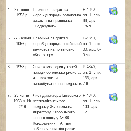
4.
27 липня
Племінне свідоцтво
Р-4840,
1953 р.
жеребця породи орловська
оп. 1, спр.
рисиста на прізвисько
88, арк.
«Подарунок»
18-20
5.
27 червня
Племінне свідоцтво
Р-4840,
1956 р.
жеребця породи російський
оп. 1, спр.
важковоз на прізвисько
88, арк. 8-
«Колектор»
9 зв.
6.
1958 р.
Список молодняку коней
Р-4840,
породи орловська рисиста,
оп. 1, спр.
які проходили
133, арк.
випробування на іподромах
7-9
7.
23 квітня
Лист директора Київського
Р-4840,
1958 р. №
республіканського
оп. 1, спр.
2/16
іподрому Журавльова
133, арк.
директору Запорізького
12
кінного заводу № 86
Кондратенку І. А. про
забезпечення відправки