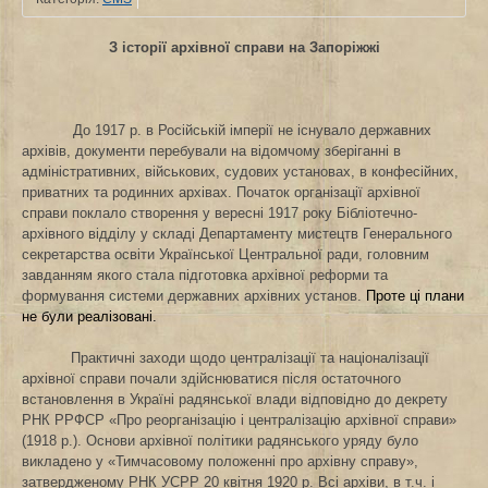
З історії архівної справи на Запоріжжі
До 1917 р. в Російській імперії не існувало державних
архівів, документи перебували на відомчому зберіганні в
адміністративних, військових, судових установах, в конфесійних,
приватних та родинних архівах. Початок організації архівної
справи поклало створення у вересні 1917 року Бібліотечно-
архівного відділу у складі Департаменту мистецтв Генерального
секретарства освіти Української Центральної ради, головним
завданням якого стала підготовка архівної реформи та
формування системи державних архівних установ.
Проте ці плани
не були реалізовані.
Практичні заходи щодо централізації та націоналізації
архівної справи почали здійснюватися після остаточного
встановлення в Україні радянської влади відповідно до декрету
РНК РРФСР «Про реорганізацію і централізацію архівної справи»
(1918 р.). Основи архівної політики радянського уряду було
викладено у «Тимчасовому положенні про архівну справу»,
затвердженому РНК УСРР 20 квітня 1920 р. Всі архіви, в т.ч. і