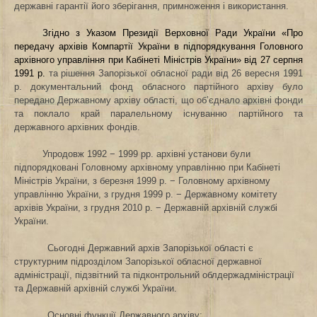
державні гарантії
його зберігання, примноження і використання
.
Згідно з Указом Президії Верховної Ради України «Про
передачу архівів Компартії України в підпорядкування Головного
архівного управління при Кабінеті Міністрів України» від 27 серпня
1991 р.
та рішення Запорізької обласної ради від 26 вересня 1991
р. документальний фонд обласного партійного архіву було
передано Державному архіву області, що об’єднало архівні фонди
та поклало край паралельному існуванню партійного та
державного архівних фондів.
Упродовж 1992 − 1999 рр. архівні установи були
підпорядковані Головному архівному управлінню при Кабінеті
Міністрів України, з березня 1999 р. − Головному архівному
управлінню України, з грудня 1999 р. − Державному комітету
архівів України, з грудня 2010 р. − Державній архівній службі
України.
Сьогодні Державний архів Запорізької області є
структурним підрозділом Запорізької обласної державної
адміністрації, підзвітний та підконтрольний облдержадміністрації
та Державній архівній службі України.
Основні функції Державного архіву: