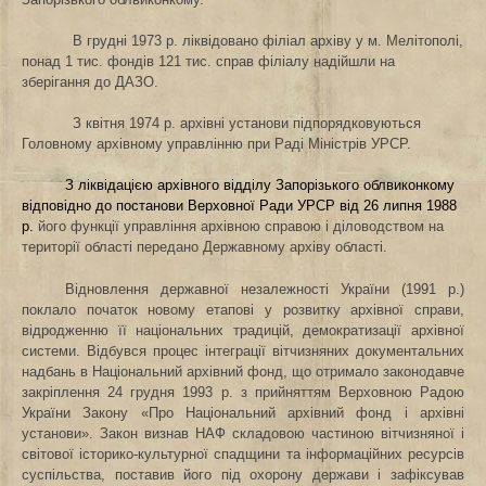
В грудні 1973 р. ліквідовано філіал архіву у м. Мелітополі,
понад 1 тис. фондів 121 тис. справ філіалу
надійшли на
зберігання до ДАЗО.
З квітня 1974 р. архівні установи підпорядковуються
Головному архівному управлінню при Раді Міністрів УРСР.
З ліквідацією архівного відділу Запорізького облвиконкому
відповідно до постанови Верховної Ради УРСР від 26 липня 1988
р.
його функції управління архівною справою і діловодством на
території області передано Державному архіву області.
Відновлення державної незалежності України (1991 р.)
поклало початок новому етапові у розвитку архівної справи,
відродженню її національних традицій, демократизації архівної
системи. Відбувся процес інтеграції вітчизняних документальних
надбань в
Національний архівний фонд
, що отрима
ло
законодавче
закріплення 24 грудня 1993 р. з прийняттям Верховною Радою
України Закону «Про Національний архівний фонд і архівні
установи». Закон визнав НАФ складовою частиною вітчизняної і
світової історико-культурної спадщини та інформаційних ресурсів
суспільства, поставив його під охорону держави і зафіксував