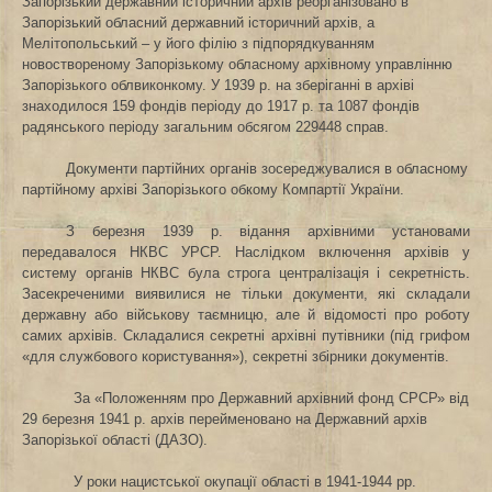
Запорізький державний історичний архів реорганізовано
в
Запорізький обласний державний історичний архів, а
Мелітопольський – у його філію з підпорядкуванням
новоствореному Запорізькому обласному архівному управлінню
Запорізького облвиконкому. У 1939 р. на зберіганні в архіві
знаходилося 159 фондів періоду до 1917 р. та 1087 фондів
радянського періоду загальним обсягом 229448 справ.
Документи партійних органів зосереджувалися в обласному
партійному архіві Запорізького обкому Компартії України.
З березня 1939 р. відання архівними установами
передавалося НКВС УРСР. Наслідком включення архівів у
систему органів НКВС була строга централізація і секретність.
Засекреченими виявилися не тільки документи, які складали
державну або військову таємницю, але й відомості про роботу
самих архівів. Складалися секретні архівні путівники (під грифом
«
для службового користування
»
), секретні збірники документів.
За «Положенням про Державний архівний фонд СРСР» від
29 березня 1941 р. архів перейменовано на Державний архів
Запорізької області (ДАЗО).
У роки нацистської окупації області в 1941-1944 рр.