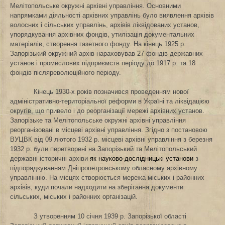
Мелітопольське окружні архівні управління. Основними
напрямками діяльності архівних управлінь було виявлення архівів
волосних і сільських управлінь, архівів ліквідованих установ,
упорядкування архівних фондів, утилізація документальних
матеріалів, створення газетного фонду. На кінець 1925 р.
Запорізький окружний архів нараховував 27 фондів державних
установ і промислових підприємств періоду до 1917 р. та 18
фондів
післяреволюційного періоду.
Кінець 1930-х років позначився проведенням нової
адміністративно-територіальної реформи в Україні та ліквідацією
округів, що привело і до реорганізації мережі архівних установ.
Запорізьке та Мелітопольське окружні архівні управління
реорганізовані в місцеві архівні управління. Згідно з постановою
ВУЦВК від 09 лютого 1932 р. місцеві архівні управління з
березня
1932 p. були перетворені на Запорізький та Мелітопольський
державні
історичні архіви
як науково-дослідницькі установи
з
підпорядкуванням Дніпропетровському обласному архівному
управлінню. На місцях створюється мережа міських і районних
архівів, куди почали надходити на зберігання документи
сільських, міських і районних організацій.
З утворенням 10 січня 1939 р. Запорізької області