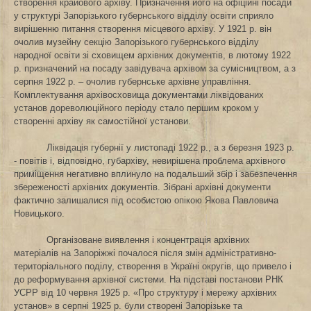
створення крайового архіву. Призначення його на офіційні посади
у структурі Запорізького губернського відділу освіти сприяло
вирішенню питання створення місцевого архіву. У 1921 р. він
очолив музейну секцію Запорізького губернського відділу
народної освіти зі сховищем архівних документів, в лютому 1922
р.
призначений на посаду завідувача архівом за сумісництвом, а з
серпня 1922 р. – очолив губернське архівне управління.
Комплектування архівосховища документами ліквідованих
установ дореволюційного періоду стало першим кроком у
створенні архіву як самостійної установи.
Ліквідація губернії у листопаді 1922 р., а з березня 1923 р.
- повітів і, відповідно, губархіву, невирішена проблема архівного
приміщення негативно вплинуло на подальший збір і забезпечення
збереженості архівних документів. Зібрані архівні документи
фактично залишалися під особистою опікою
Якова Павловича
Новицького.
Організоване виявлення і концентрація архівних
матеріалів на Запоріжжі почалося після змін адміністративно-
територіального поділу, створення в Україні округів, що привело і
до реформування архівної системи. На підставі постанови РНК
УСРР від 10 червня 1925 р. «Про структуру і мережу архівних
установ» в серпні 1925 р. були створені Запорізьке та