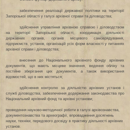
забезпечення реалізації державної політики на території
Запорізької області у галузі архівної справи та діловодства;
здійснення управління архівною справою і діловодством
на території Запорізької області, координація діяльності
державних органів, органів місцевого самоврядування,
підприємств, установ, організацій усіх форм власності у питаннях
архівної справи і діловодства;
внесення до Національного архівного фонду архівних
документів, що мають місцеве значення, ведення обліку та
постійне зберігання цих документів, а також використання
відомостей, що в них містяться;
здійснення контролю за діяльністю архівних установ і
служб діловодства, забезпечення додержання законодавства про
Національний архівний фонд та архівні установи;
проведення науково-методичної роботи в галузі архівознавства,
документознавства та археографії, впровадження досягнень
науки, техніки, передового досвіду в практику діяльності архівних
установ.