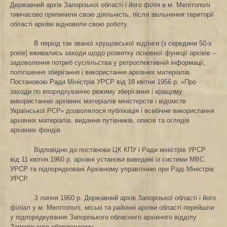
Державний архів Запорізької області і його філія в м. Мелітополі
тимчасово припинили свою діяльність, після звільнення території
області архіви відновили свою роботу.
В період так званої хрущовської відлиги (з середини 50-х
років) вживались заходи щодо розвитку основної функції архівів –
задоволення потреб суспільства у ретроспективній інформації,
поліпшення зберігання і використання архівних матеріалів.
Постановою Ради Міністрів УРСР від
18 квітня 1956 р. «Про
заходи по впорядкуванню режиму зберігання і кращому
використанню архівних матеріалів міністерств і відомств
Української РСР» дозволялося публікація і всебічне використання
архівних матеріалів, видання путівників, описів та оглядів
архівних фондів.
Відповідно до постанови ЦК КПУ і Ради міністрів УРСР
від 11 квітня 1960 р. архівні установи виведені із системи МВС
УРСР та підпорядковані Архівному управлінню при Раді Міністрів
УРСР.
З липня 1960 р. Державний архів Запорізької області і його
філіал у
м. Мелітополі, міські та районні архіви області перейшли
у підпорядкування Запорізького обласного архівного відділу
Запорізького облвиконкому.