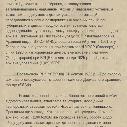
приватні документальні зібрання, оголошувалися
загальнонародним надбанням. Архіви ліквідованих установ, а
також архівні документи діючих установ і організацій
передавалися у повне розпорядження архівних секцій при
губернських відділах народної освіти, встановлювалася
відповідальність у законодавчому порядку за знищення і продаж
архівів. Виконання цієї постанови уряду УСРР покладалося на
Архівний відділ ВУКОПМИСу, реорганізований у квітні 1921 р. у
Головне архівне управління при Наркомосвіті УРСР (
Головарх
), з
січня 1923 р. - в Українське центральне архівне управління
(Укрцентрархів) при ВУЦВК, з
листопада 1925 р. - в Центральне
архівне управління (ЦАУ) УСРР
.
Постановою РНК УС
Р
Р від 31 жовтня 1922 р.
«
Про охорону
архівів
»
оголошувалося створення єдиного
Державного архівного
фонду
(ЄДАФ).
Розвиток архівної справи на Запоріжжі пов'язаний з ім'ям
відомого краєзнавця, етнографа та історика, дослідника
«запорозьких старожитностей»
Якова Павловича
Новицького.
Працюючи ще у складі Катеринославської губернської вченої
архівної комісії (1903-1916)
він проводив велику роботу щодо
збору документальних архівних джерел та ініціював питання