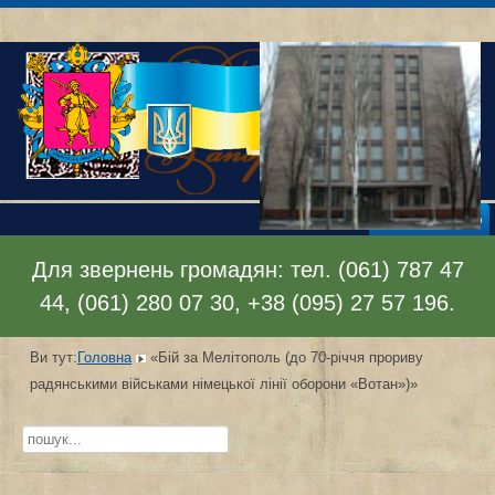
Відкрити меню
Для звернень громадян: тел. (061) 787 47
44, (061) 280 07 30, +38 (095) 27 57 196.
Ви тут:
Головна
«Бій за Мелітополь (до 70-річчя прориву
радянськими військами німецької лінії оборони «Вотан»)»
Пошук...