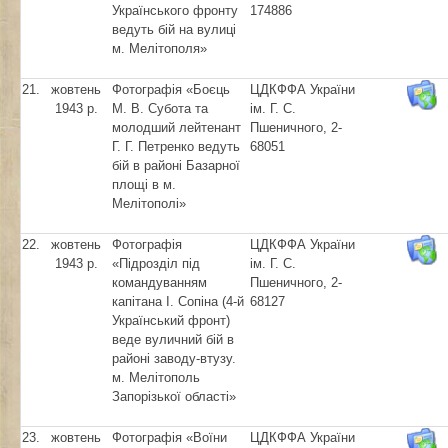
Українського фронту
174886
ведуть бій на вулиці
м. Мелітополя»
21.
жовтень
Фотографія «Боєць
ЦДКФФА України
1943 р.
М. В. Субота та
ім. Г. С.
молодший лейтенант
Пшеничного, 2-
Г. Г. Петренко ведуть
68051
бій в районі Базарної
площі в м.
Мелітополі»
22.
жовтень
Фотографія
ЦДКФФА України
1943 р.
«Підрозділ під
ім. Г. С.
командуванням
Пшеничного, 2-
капітана І. Сопіна (4-й
68127
Український фронт)
веде вуличний бій в
районі заводу-втузу.
м. Мелітополь
Запорізької області»
23.
жовтень
Фотографія «Воїни
ЦДКФФА України