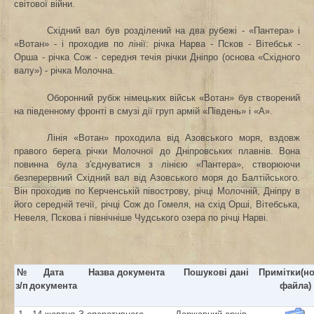
світової війни.
Східний вал був розділений на два рубежі - «Пантера» і
«Вотан» - і проходив по лінії: річка Нарва - Псков - Вітебськ -
Орша - річка Сож - середня течія річки Дніпро (основа «Східного
валу») - річка Молочна.
Оборонний рубіж німецьких військ «Вотан» був створений
на південному фронті в смузі дії груп армій «Південь» і «А».
Лінія «Вотан» проходила від Азовського моря, вздовж
правого берега річки Молочної до Дніпровських плавнів. Вона
повинна була з'єднуватися з лінією «Пантера», створюючи
безперервний Східний вал від Азовського моря до Балтійського.
Він проходив по Керченській півострову, річці Молочній, Дніпру в
його середній течії, річці Сож до Гомеля, на схід Орші, Вітебська,
Невеля, Пскова і північніше Чудського озера по річці Нарві.
№
Дата
Назва документа
Пошукові дані
Примітки(н
з/п
документа
файла)