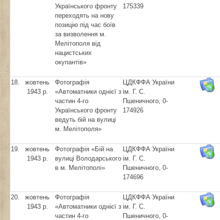
Українського фронту
175339
переходять на нову
позицію під час боїв
за визволення м.
Мелітополя від
нацистських
окупантів»
18.
жовтень
Фотографія
ЦДКФФА України
1943 р.
«Автоматники однієї з
ім. Г. С.
частин 4-го
Пшеничного, 0-
Українського фронту
174926
ведуть бій на вулиці
м. Мелітополя»
19.
жовтень
Фотографія «Бій на
ЦДКФФА України
1943 р.
вулиці Володарського
ім. Г. С.
в м. Мелітополі»
Пшеничного, 0-
174696
20.
жовтень
Фотографія
ЦДКФФА України
1943 р.
«Автоматники однієї з
ім. Г. С.
частин 4-го
Пшеничного, 0-