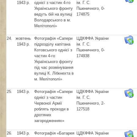
1943 р.
однієї з частин 4-го
ім. Г. С.
Українського фронту
Пшеничного, 0-
ведуть бій на вулиці
174875
Володарського в м.
Мелітополі»
24.
жовтень
Фотографія «Сапери
ЦДКФФА України
1943 р.
підрозділу капітана
ім. Г. С.
Котовського однієї з
Пшеничного, 0-
частин 4-го
174938
Українського фронту
під час розмінування
вулиці К. Лібкнехта в
м. Мелітополі»
25.
1943 р.
Фотографія «Сапери
ЦДКФФА України
однієї з частин
ім. Г. С.
Червоної Армії
Пшеничного, 2-
роблять проходи в
127518
дротяних
загородженнях»
26.
1943 р.
Фотографія «Батарея
ЦДКФФА України