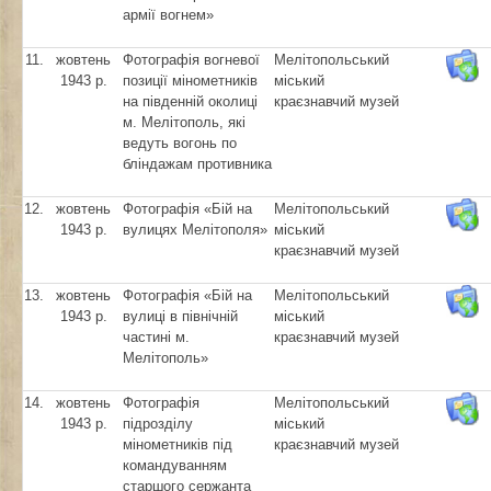
армії вогнем»
11.
жовтень
Фотографія вогневої
Мелітопольський
1943 р.
позиції мінометників
міський
на південній околиці
краєзнавчий музей
м. Мелітополь, які
ведуть вогонь по
бліндажам противника
12.
жовтень
Фотографія «Бій на
Мелітопольський
1943 р.
вулицях Мелітополя»
міський
краєзнавчий музей
13.
жовтень
Фотографія «Бій на
Мелітопольський
1943 р.
вулиці в північній
міський
частині м.
краєзнавчий музей
Мелітополь»
14.
жовтень
Фотографія
Мелітопольський
1943 р.
підрозділу
міський
мінометників під
краєзнавчий музей
командуванням
старшого сержанта