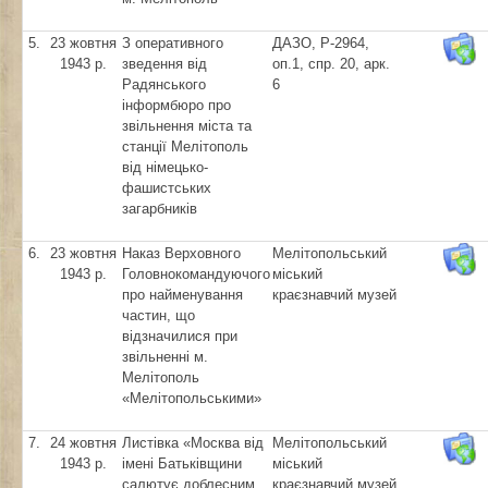
5.
23 жовтня
З оперативного
ДАЗО, Р-2964,
1943 р.
зведення від
оп.1, спр. 20, арк.
Радянського
6
інформбюро про
звільнення міста та
станції Мелітополь
від німецько-
фашистських
загарбників
6.
23 жовтня
Наказ Верховного
Мелітопольський
1943 р.
Головнокомандуючого
міський
про найменування
краєзнавчий музей
частин, що
відзначилися при
звільненні м.
Мелітополь
«Мелітопольськими»
7.
24 жовтня
Листівка «Москва від
Мелітопольський
1943 р.
імені Батьківщини
міський
салютує доблесним
краєзнавчий музей