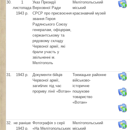
30.
1
Указ Президії
Мелітопольський
листопада
Верховної Ради
міський
1943 р.
СРСР про присвоєння
краєзнавчий музей
звання Героя
Радянського Союзу
генералам, офіцерам,
сержантському та
рядовому складу
Червоної армії, які
брали участь у
звільненні м.
Мелітополь
31.
1943 р.
Документи бійців
Токмацьке районне
Червоної армії,
військово-
загиблих під час
історичне
прориву лінії «Вотан»
пошукове
товариство
«Вотан»
32.
не раніше
Фотографія з серії
Мелітопольський
1943 р.
«На Мелітопольських
міський