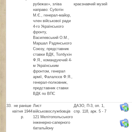
рубежах», зліва
краєзнавчий музей
направо: Суботін
М.Є., генерал-майор,
член військової ради
4-го Українського
фронту,
Василевський О.М.,
Маршал Радянського
Союзу, представник
ставки ВДК, Толбухін
Ф.Я., командуючий 4-
м Українським
фронтом, генерал
армії, Фалалєєв Ф.Я.,
генерал-полковник,
представник ставки
ВДК по ВПС
33.
не раніше
Лист
ДАЗО, П-3, оп. 1,
квітня 1944
військовослужбовців
спр. 118, арк. 5 - 7
р.
121 Мелітопольського
інженерно-саперного
батальйону