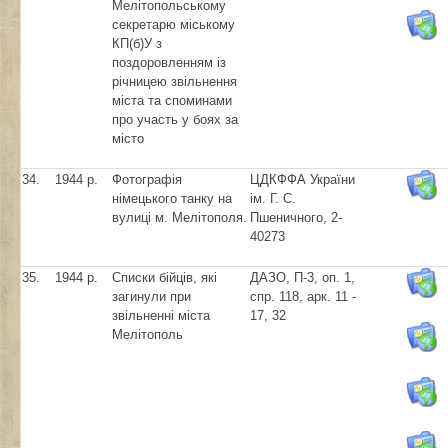
Мелітопольському
секретарю міському
КП(б)У з
поздоровленням із
річницею звільнення
міста та споминами
про участь у боях за
місто
34.
1944 р.
Фотографія
ЦДКФФА України
німецького танку на
ім. Г. С.
вулиці м. Мелітополя.
Пшеничного, 2-
40273
35.
1944 р.
Списки бійців, які
ДАЗО, П-3, оп. 1,
загинули при
спр. 118, арк. 11 -
звільненні міста
17, 32
Мелітополь