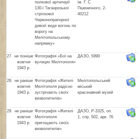
полкової артилерії
ім. Г. С.
130-ї Таганрозької
Пшеничного, 2-
стрілкової
40212
Червонопрапорної
дивізії веде вогонь по
ворогу на
Мелітопольському
напрямку»
27.
не пізніше
Фотографія «Бої на
ДАЗО, 5990
жовтня
вулицях Мелітополя»
1943 р.
28.
не раніше
Фотографія «Жителі
Мелітопольський
жовтня
Мелітополя радісно
міський
1943 р.
зустрічають своїх
краєзнавчий музей
визволителів»
29.
не раніше
Фотографія «Жителі
ДАЗО, Р-3325, оп.
жовтня
Мелітополя
1, спр. 502, арк. 76
1943 р.
пригощають своїх
визволителів»