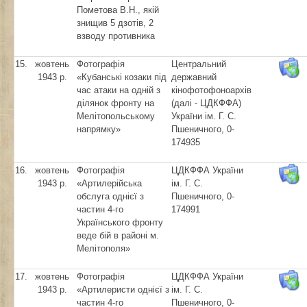
Пометова В.Н., якій
знищив 5 дзотів, 2
взводу противника
15.
жовтень
Фотографія
Центральний
1943 р.
«Кубанські козаки під
державний
час атаки на одній з
кінофотофоноархів
ділянок фронту на
(далі - ЦДКФФА)
Мелітопольському
України ім. Г. С.
напрямку»
Пшеничного, 0-
174935
16.
жовтень
Фотографія
ЦДКФФА України
1943 р.
«Артилерійська
ім. Г. С.
обслуга однієї з
Пшеничного, 0-
частин 4-го
174991
Українського фронту
веде бій в районі м.
Мелітополя»
17.
жовтень
Фотографія
ЦДКФФА України
1943 р.
«Артилеристи однієї з
ім. Г. С.
частин 4-го
Пшеничного, 0-