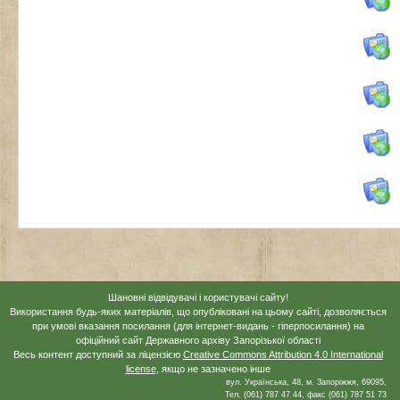
Шановні відвідувачі і користувачі сайту!
Використання будь-яких матеріалів, що опубліковані на цьому сайті, дозволяється
при умові вказання посилання (для інтернет-видань - гіперпосилання) на
офіційний сайт Державного архіву Запорізької області
Весь контент доступний за ліцензією
Creative Commons Attribution 4.0 International
license
, якщо не зазначено інше
вул. Українська, 48, м. Запоріжжя, 69095,
Тел. (061) 787 47 44, факс (061) 787 51 73