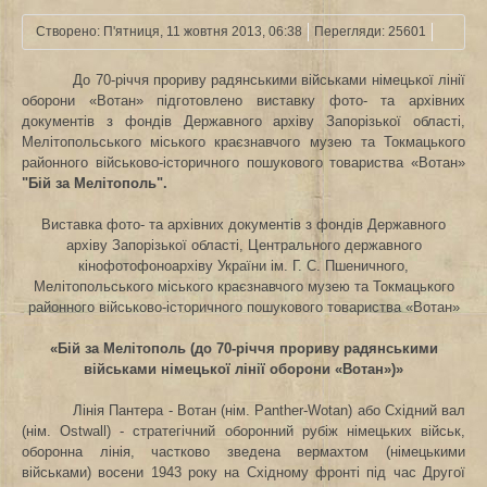
Створено: П'ятниця, 11 жовтня 2013, 06:38
Перегляди: 25601
До 70-річчя прориву радянськими військами німецької лінії
оборони «Вотан» підготовлено виставку фото- та архівних
документів з фондів Державного архіву Запорізької області,
Мелітопольського міського краєзнавчого музею та Токмацького
районного військово-історичного пошукового товариства «Вотан»
"Бій за Мелітополь".
Виставка фото- та архівних документів з фондів Державного
архіву Запорізької області, Центрального державного
кінофотофоноархіву України ім. Г. С. Пшеничного,
Мелітопольського міського краєзнавчого музею та Токмацького
районного військово-історичного пошукового товариства «Вотан»
«Бій за Мелітополь (до 70-річчя прориву радянськими
військами німецької лінії оборони «Вотан»)»
Лінія Пантера - Вотан (нім. Panther-Wotan) або Східний вал
(нім. Ostwall) - стратегічний оборонний рубіж німецьких військ,
оборонна лінія, частково зведена вермахтом (німецькими
військами) восени 1943 року на Східному фронті під час Другої