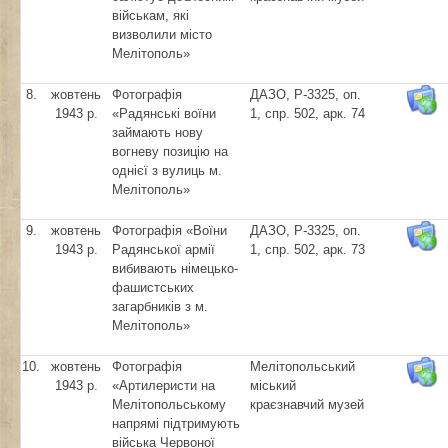
військам, які
визволили місто
Мелітополь»
8.
жовтень
Фотографія
ДАЗО, Р-3325, оп.
1943 р.
«Радянські воїни
1, спр. 502, арк. 74
займають нову
вогневу позицію на
однієї з вулиць м.
Мелітополь»
9.
жовтень
Фотографія «Воїни
ДАЗО, Р-3325, оп.
1943 р.
Радянської армії
1, спр. 502, арк. 73
вибивають німецько-
фашистських
загарбників з м.
Мелітополь»
10.
жовтень
Фотографія
Мелітопольський
1943 р.
«Артилеристи на
міський
Мелітопольському
краєзнавчий музей
напрямі підтримують
війська Червоної