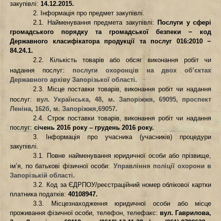
закупівлі
:
14.12.2015.
2. Інформація про предмет закупівлі.
2.1. Найменування предмета закупівлі
:
Послуги у сфері
громадського порядку та громадської безпеки − код
Державного класифікатора продукції та послуг 016:2010 −
84.24.1
.
2.2. Кількість товарів або обсяг виконання робіт чи
надання послуг
:
послуги охоронців на
двох
об’єктах
Державного архіву Запорізької області
.
2.3. Місце поставки товарів, виконання робіт чи надання
послуг
:
вул. Українська, 48,
м. Запоріжжя, 69095, проспект
Леніна, 162б, м. Запоріжжя,6905
7
.
2.4. Строк поставки товарів, виконання робіт чи надання
послуг
:
січень
201
6
року – грудень 201
6
року.
3. Інформація про учасника (учасників) процедури
закупівлі.
3.1. Повне найменування юридичної особи або прізвище,
ім’я, по батькові фізичної особи:
Управління поліції охорони в
Запорізькій області.
3.2. Код за ЄДРПОУ/реєстраційний номер облікової картки
платника податків:
40108947
.
3.3. Місцезнаходження юридичної особи або місце
проживання фізичної особи, телефон, телефакс:
вул. Гаврилова,