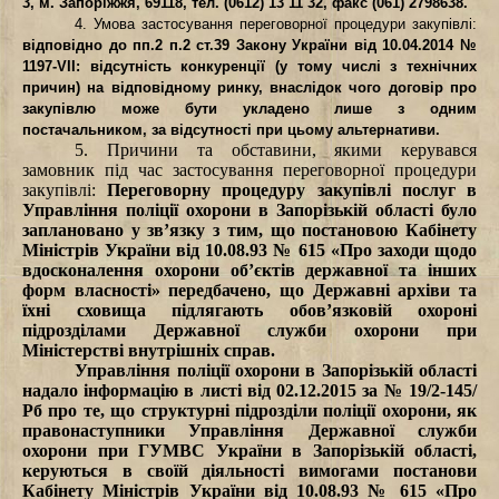
3, м. Запоріжжя, 69118, тел. (0612) 13 11 32, факс (061) 2798638.
4. Умова застосування переговорної процедури закупівлі:
відповідно до пп.2 п.2 ст.39 Закону України від 10.04.2014 №
1197-VII: відсутність конкуренції (у тому числі з технічних
причин) на відповідному ринку, внаслідок чого договір про
закупівлю може бути укладено лише з одним
постачальником, за відсутності при цьому альтернативи.
5. Причини та обставини, якими керувався
замовник під час застосування переговорної процедури
закупівлі:
Переговорну процедуру закупівлі послуг в
Управління поліції охорони в Запорізькій області було
заплановано у зв’язку з тим, що постановою Кабінету
Міністрів України від 10.08.93 № 615 «Про заходи щодо
вдосконалення охорони об’єктів державної та інших
форм власності» передбачено, що Державні архіви та
їхні сховища підлягають обов’язковій охороні
підрозділами Державної служби охорони при
Міністерстві внутрішніх справ.
Управління поліції охорони в Запорізькій області
надало інформацію в листі від 02.12.2015 за № 19/2-145/
Рб про те, що структурні підрозділи поліції охорони, як
правонаступники Управління Державної служби
охорони при ГУМВС України в Запорізькій області,
керуються в своїй діяльності вимогами постанови
Кабінету Міністрів України від 10.08.93 № 615 «Про