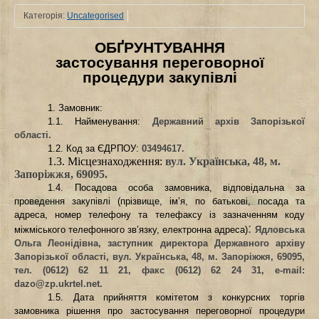
Категорія:
Uncategorised
ОБҐРУНТУВАННЯ
застосування переговорної
процедури закупівлі
1. Замовник:
1.1. Найменування:
Державний архів Запорізької
області.
1.2. Код за ЄДРПОУ
:
03494617.
1.3. Місцезнаходження:
вул. Українська, 48, м.
Запоріжжя, 69095.
1.4. Посадова особа замовника, відповідальна за
проведення закупівлі (прізвище, ім’я, по батькові, посада та
адреса, номер телефону та телефаксу із зазначенням коду
:
міжміського телефонного зв’язку, електронна адреса)
Ядловська
Ольга Леонідівна, заступник директора Державного архіву
Запорізької області, вул. Українська, 48, м. Запоріжжя, 69095,
тел. (0612) 62 11 21, факс (0612) 62 24 31, е-
mail
:
dazo
@
zp
.
ukrtel
.
net
.
1.5. Дата прийняття комітетом з конкурсних торгів
замовника рішення про застосування переговорної процедури