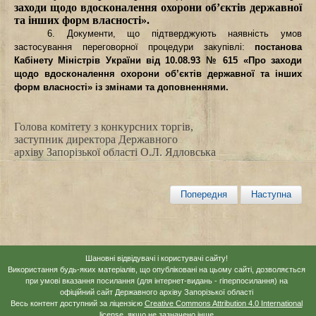
заходи щодо вдосконалення охорони об’єктів державної
та інших форм власності».
6. Документи, що підтверджують наявність умов
застосування переговорної процедури закупівлі:
постанова
Кабінету Міністрів України від 10.08.93 № 615 «Про заходи
щодо вдосконалення охорони об’єктів державної та інших
форм власності» із змінами та доповненнями.
Голова комітету з конкурсних торгів,
заступник директора Державного
архіву Запорізької області
О.Л. Ядловська
Попередня
Наступна
Шановні відвідувачі і користувачі сайту!
Використання будь-яких матеріалів, що опубліковані на цьому сайті, дозволяється
при умові вказання посилання (для інтернет-видань - гіперпосилання) на
офіційний сайт Державного архіву Запорізької області
Весь контент доступний за ліцензією
Creative Commons Attribution 4.0 International
license
, якщо не зазначено інше