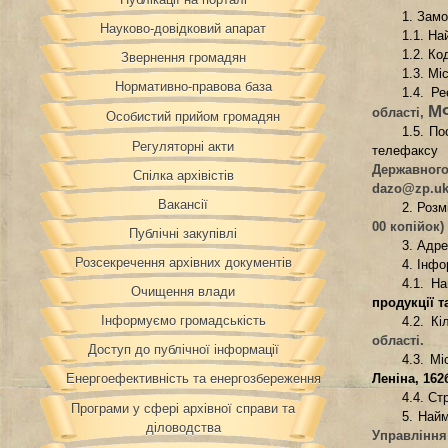
1. Замо
Науково-довідковий апарат
1.1. Н
1.2. К
Звернення громадян
1.3. М
Нормативно-правова база
1.4. Р
МФ
області
,
Особистий прийом громадян
1.5. По
Регуляторні акти
телефаксу 
Державного
Спілка архівістів
dazo
@
zp
.
uk
Вакансії
2. Розм
00 копійок)
Публічні закупівлі
3. Адр
Розсекречення архівних документів
4. Інфо
4.1. Н
Очищення влади
продукції та
Інформуємо громадськість
4.2. К
області
.
Доступ до публічної інформації
4.3. Мі
Леніна, 162
Енергоефективність та енергозбереження
4.4. Ст
Програми у сфері архівної справи та
5. Найм
діловодства
Управління