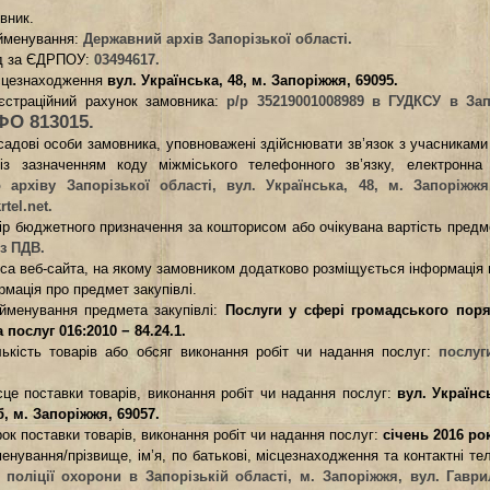
вник.
айменування
:
Державний архів Запорізької області.
од за ЄДРПОУ
:
03494617.
ісцезнаходження
вул. Українська, 48, м. Запоріжжя, 69095.
еєстраційний рахунок замовника
:
р/р 35219001008989
в ГУДКСУ в Зап
О 813015.
садові особи замовника, уповноважені здійснювати зв’язок з учасниками 
із зазначенням коду міжміського телефонного зв’язку, електронна
 архіву Запорізької області, вул. Українська, 48,
м. Запоріжжя,
rtel
.
net
.
ір бюджетного призначення за кошторисом або очікувана вартість предме
 з ПДВ.
еса веб-сайта, на якому замовником додатково розміщується інформація 
рмація про предмет закупівлі.
айменування предмета закупівлі:
Послуги у сфері громадського поря
 послуг 016:2010 − 84.24.1.
ількість товарів або обсяг виконання робіт чи надання послуг
:
послуг
сце поставки товарів, виконання робіт чи надання послуг:
вул. Українс
б, м. Запоріжжя, 69057.
рок поставки товарів, виконання робіт чи надання послуг:
січень 2016 ро
енування/прізвище, ім’я, по батькові, місцезнаходження та контактні те
 поліції охорони в Запорізькій області, м. Запоріжжя, вул. Гавр