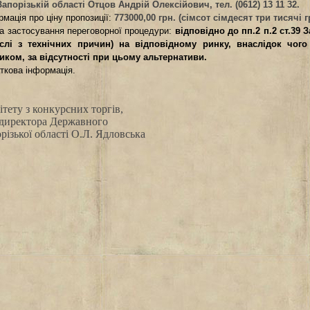
апорізькій області Отцов Андрій Олексійович, тел. (0612) 13 11 32.
рмація про ціну пропозиції:
773000,00 грн. (сімсот сімдесят три тисячі 
ва застосування переговорної процедури:
відповідно до пп.2 п.2 ст.39 З
слі з технічних причин) на відповідному ринку, внаслідок чо
иком, за відсутності при цьому альтернативи.
ткова інформація.
ітету з конкурсних торгів,
 директора Державного
різької області
О.Л. Ядловська