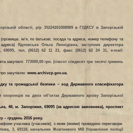
орізькій області
,
р/р 35224201008989
в ГУДКСУ в Запорізькій
(прізвище, ім’я, по батькові, посада та адреса, номер телефону та
 адреса)
Ядловська Ольга Леонідівна, заступник директора
 69095, тел. (0612) 62 11 21, факс (0612) 62 24 31, е-
mail
:
та закупівлі:
773000,00 грн. (сімсот сімдесят три тисячі гривень
про закупівлю:
www.archivzp.gov.ua.
дку та громадської безпеки − код Державного класифікатора
и охоронців на
двох
об’єктах Державного архіву Запорізької
ька, 48,
м. Запоріжжя, 69095 (за адресою замовника), проспект
ку – грудень 2016 року.
лефони учасника (учасників), з яким (якими) проведено переговори.
илова, 3, 69118, начальник Жовтневого МВ Управління поліції