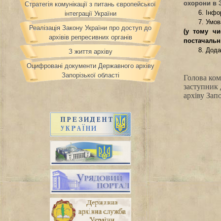
охорони в З
Стратегія комунікації з питань європейської
6. Інфо
інтеграції України
7. Умо
Реалізація Закону України про доступ до
(у тому чи
архівів репресивних органів
постачальн
8. Дода
З життя архіву
Оцифровані документи Державного архіву
Запорізької області
Голова ком
заступник
архіву Запо