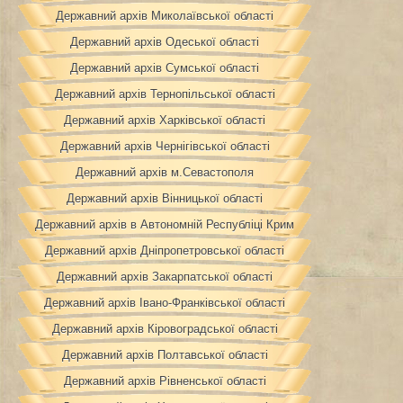
Державний архів Миколаївської області
Державний архів Одеської області
Державний архів Сумської області
Державний архів Тернопільської області
Державний архів Харківської області
Державний архів Чернігівської області
Державний архів м.Севастополя
Державний архів Вінницької області
Державний архів в Автономній Республіці Крим
Державний архів Дніпропетровської області
Державний архів Закарпатської області
Державний архів Івано-Франківської області
Державний архів Кіровоградської області
Державний архів Полтавської області
Державний архів Рівненської області