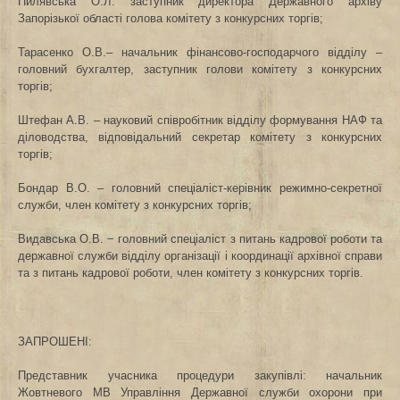
Пилявська О.Л. заступник директора Державного архіву
Запорізької області голова комітету з конкурсних торгів;
Тарасенко О
.В.
– начальник фінансово-господарчого відділу –
головний бухгалтер
,
заступник голови комітету з конкурсних
торгів
;
Штефан А.В. –
науковий співробітник відділу формування НАФ та
діловодства, відповідальний секретар
комітету з конкурсних
торгів;
Бондар В.О. – головний спеціаліст-керівник режимно-секретної
служби,
член комітету з конкурсних торгів;
Видавська О.В. − головний спеціаліст з питань кадрової роботи та
державної служби
відділу організації і координації архівної справи
та з питань кадрової роботи
, член комітету з конкурсних торгів.
ЗАПРОШЕНІ:
Представник учасника процедури закупівлі:
начальник
Жовтневого МВ
Управління Державної служби охорони при