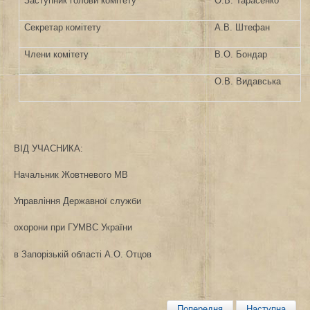
Заступник голови комітету
О.В. Тарасенко
Секретар комітету
А.В. Штефан
Члени комітету
В.О. Бондар
О.В. Видавська
ВІД УЧАСНИКА:
Начальник Жовтневого МВ
Управління Державної служби
охорони при ГУМВС України
в Запорізькій області А.О. Отцов
Попередня
Наступна