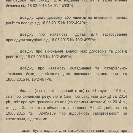
відповідної кваліфікації для надання послуг з забезпечення
безпеки від 18.03.2015
№ 19/2-493Рб;
довідку щодо дозволу або ліцензії на виконання певних
робіт та послуг від 18.03.2015 № 19/2-494Рб;
довідку про наявність підстав для застосування
процедури закупівлі від 18.03.2015 № 19/2-495Рб;
довідку про виконання аналогічних договорів та досвід
роботи від 18.03.2015 № 19/2-496Рб;
довідку про наявність обладнання та матеріально-
технічної бази, необхідних для виконання замовлення від
18.03.2015 № 19/2-497Рб;
баланс (звіт про фінансовий стан) на 31 грудня 2014 р.,
звіт про фінансові результати (звіт про сукупний дохід) за 2014
рік, звіт про рух грошових коштів (за прямим методом) за 2014 р.,
довідка Запорізького обласного управління
АТ «Ощадбанк» від
19.03.2015 № 32-05/139 про відсутність заборгованості за
кредитами, відсотками.
Також було надано для ознайомлення копії наказу про