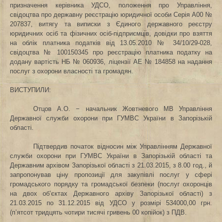
призначення керівника УДСО, положення про Управління,
свідоцтва про державну реєстрацію юридичної особи Серія А00 №
207837, витягу та виписки з Єдиного державного реєстру
юридичних осіб та фізичних осіб-підприємців, довідки про взяття
на облік платника податків від 13.05.2010 № 34/10/29-028,
свідоцтва
№ 100150345 про реєстрацію платника податку на
додану вартість НБ
№ 060936, ліцензії АЕ № 184858 на надання
послуг з охорони власності та громадян.
ВИСТУПИЛИ:
Отцов А.О. − начальник Жовтневого МВ
Управління
Державної служби охорони при ГУМВС України в Запорізькій
області
.
Підтвердив початок відносин між Управлінням Державної
служби охорони при ГУМВС України в Запорізькій області та
Державним архівом Запорізької області з 21.03.2015, з 8.00 год., й
запропонував ціну пропозиції для закупівлі послуг у сфері
громадського порядку та громадської безпеки (послуг охоронців
на двох об’єктах Державного архіву Запорізької області) з
21.03.2015 по 31.12.2015 від УДСО у розмірі 534000,00 грн.
(п’ятсот тридцять чотири тисячі гривень 00 копійок) з ПДВ.