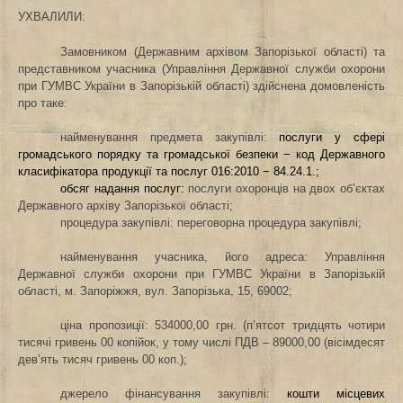
УХВАЛИЛИ:
Замовником (Державним архівом Запорізької області) та
представником учасника (Управління Державної служби охорони
при ГУМВС України в Запорізькій області) здійснена домовленість
про таке:
найменування предмета закупівлі:
послуги у сфері
громадського порядку та громадської безпеки − код Державного
класифікатора продукції та послуг 016:2010 − 84.24.1.;
обсяг надання послуг
:
послуги охоронців на
двох
об’єктах
Державного архіву Запорізької області
;
процедура закупівлі: переговорна процедура закупівлі;
найменування учасника, його адреса: Управління
Державної служби охорони при ГУМВС України в Запорізькій
області, м. Запоріжжя,
вул. Запорізька, 15, 69002;
ціна пропозиції: 534000,00 грн. (п’ятсот тридцять чотири
тисячі гривень 00 копійок, у тому числі ПДВ – 89000,00 (вісімдесят
дев’ять тисяч гривень 00 коп.);
джерело фінансування закупівлі:
кошти місцевих