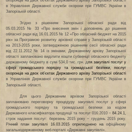
охоронців на двох об’єктах Державного архіву Запорізької області
в Управління Державної служби охорони при ГУМВС України в
Запорізькій області.
Згідно з рішенням Запорізької обласної ради від
05.03.2015
№ 33 «Про внесення змін і доповнень до рішення
обласної ради від 16.01.2015 № 12 «Про обласний бюджет на 2015
рік» за Програмою розвитку архівної справи у Запорізькій області
на 2013-2015 роки, затвердженою рішенням сесії обласної ради
від 22.11.2012 № 14 із змінами, Державному архіву Запорізької
області заплановано виділити кошти субвенції обласного бюджету
державному бюджету в сумі 534,0 тис. грн. д
ля закупівлі послуг у
сфері громадського порядку та громадської безпеки,
послуг
охоронців на двох об’єктах Державного архіву Запорізької області
в Управління Державної служби охорони при ГУМВС України в
Запорізькій
області.
Для цього Державним архівом Запорізької області
заплановано переговорну процедуру закупівлі послуг у сфері
громадського порядку та громадської безпеки за кодом
Державного класифікатора продукції та послуг 016:2010 −
84.24.1,
строк надання послуг: березень 2015 року − грудень 2015 року.
Р
ічний план закупівлі
16.03.2015 оприлюднено
на
офіційному
загальнодержавному веб-порталі «Державні закупівлі».