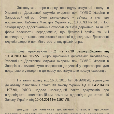
Застосувати переговорну процедуру закупівлі послуг в
Управління Державної служби охорони при ГУМВС України в
Запорізькій області було
заплановано
у зв’язку з тим, що
постановою Кабінету Міністрів України від 10.08.93 № 615 «Про
заходи щодо вдосконалення охорони об’єктів державної та інших
форм власності» передбачено, що Державні архіви та їхні
сховища підлягають обов’язковій охороні підрозділами Державної
служби охорони при Міністерстві внутрішніх справ.
Тому, враховуючи
пп.2 п.2 ст.39 Закону України від
10.04.2014
№ 1197-VII
«Про здійснення державних закупівель»,
Управління Державної служби охорони при ГУМВС України в
Запорізькій області було запрошено до участі у переговорах для
подальшого укладення договору про закупівлю послуг охоронців.
На запит архіву від 16.03.2015 № 01-26/0198, відповідно
до абзацу 2 частини 1 статті 39 Закону
України
від 10.04.2014 №
1197-VII
, УДСО надало необхідний пакет документів про
відповідність кваліфікаційним вимогам відповідно до статті 16
Закону
України
від
10.04.2014 № 1197-VII
:
довідку про наявність достатньої кількості персоналу