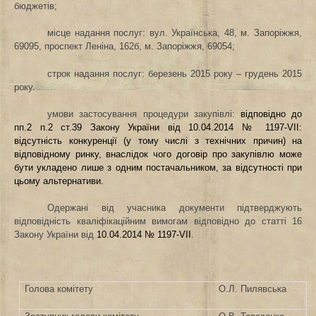
бюджетів;
місце надання послуг
: вул. Українська, 48, м. Запоріжжя,
69095,
проспект Леніна, 162б, м. Запоріжжя, 69054;
строк надання послуг: березень 2015 року – грудень 2015
року.
умови застосування процедури закупівлі:
відповідно до
пп.2 п.2 ст.39 Закону України від 10.04.2014 № 1197-VII:
відсутність конкуренції (у тому числі з технічних причин) на
відповідному ринку, внаслідок чого договір про закупівлю може
бути укладено лише з одним постачальником, за відсутності при
цьому альтернативи.
Одержані від учасника документи підтверджують
відповідність кваліфікаційним вимогам відповідно до статті 16
Закону
України
від
10.04.2014 № 1197-VII
.
Голова комітету
О.Л. Пилявська