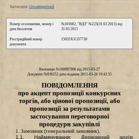
Категорія:
Uncategorised
Номер оголошення, номер і
№101682, "ВДЗ" №223(31.03.2015) від
дата бюллетня
31.03.2015
Реєстраційний номер
15035XX337730
документа
Квитанція №100987906 від 2015-03-27
Документ №936252 дата подання 2015-03-26 10:42:55
ПОВІДОМЛЕННЯ
про акцепт пропозиції конкурсних
торгів, або цінової пропозиції, або
пропозиції за результатами
застосування переговорної
процедури закупівлі
1. Замовник (генеральний замовник).
1.1. Найменування
:
Державний архів