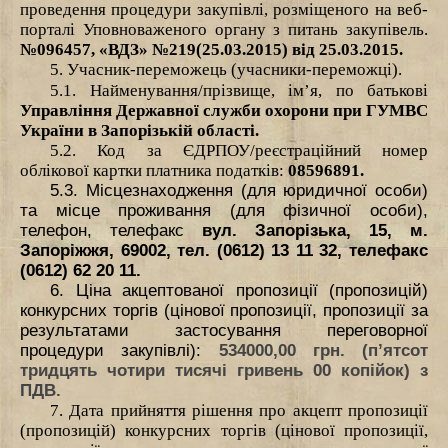
проведення процедури закупівлі, розміщеного на веб-
порталі Уповноваженого органу з питань закупівель.
№096457, «ВДЗ» №219(25.03.2015) від 25.03.2015.
5. Учасник-переможець (учасники-переможці).
5.1. Найменування/прізвище, ім’я, по батькові
Управління Державної служби охорони при ГУМВС
України в Запорізькій області.
5.2. Код за ЄДРПОУ/реєстраційний номер
облікової картки платника податків:
08596891.
5.3. Місцезнаходження (для юридичної особи)
та місце проживання (для фізичної особи),
телефон, телефакс
вул. Запорізька, 15, м.
Запоріжжя, 69002,
тел. (0612) 13 11 32, телефакс
(0612) 62 20 11.
6. Ціна акцептованої пропозиції (пропозицій)
конкурсних торгів (цінової пропозиції, пропозиції за
результатами застосування переговорної
процедури закупівлі):
534000,00 грн. (п’ятсот
тридцять чотири тисячі гривень 00 копійок) з
ПДВ.
7. Дата прийняття рішення про акцепт пропозиції
(пропозицій) конкурсних торгів (цінової пропозиції,