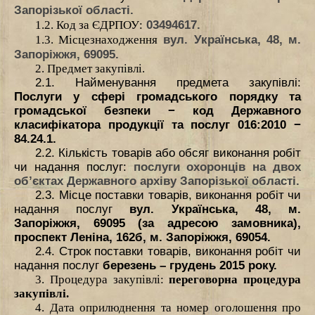
Запорізької області.
03494617.
1.2. Код за ЄДРПОУ
:
вул. Українська, 48, м.
1.3. Місцезнаходження
Запоріжжя, 69095.
2. Предмет закупівлі.
2.1. Найменування предмета закупівлі:
Послуги у сфері громадського порядку та
громадської безпеки − код Державного
класифікатора продукції та послуг 016:2010 −
84.24.1.
2.2. Кількість товарів або обсяг виконання робіт
чи надання послуг
:
послуги охоронців на
двох
об’єктах Державного архіву Запорізької області
.
2.3. Місце поставки товарів, виконання робіт чи
надання послуг
вул. Українська, 48,
м.
Запоріжжя, 69095 (за адресою замовника),
проспект Леніна, 162б,
м. Запоріжжя, 69054.
2.4. Строк поставки товарів, виконання робіт чи
надання послуг
березень – грудень 2015 року.
3. Процедура закупівлі:
переговорна процедура
закупівлі.
4. Дата оприлюднення та номер оголошення про