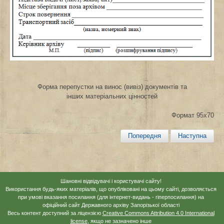
Форма перепустки на винос (вивіз) документів та
інших матеріальних цінностей
Формат 95х70
Попередня
Наступна
Шановні відвідувачі і користувачі сайту!
Використання будь-яких матеріалів, що опубліковані на цьому сайті, дозволяється
при умові вказання посилання (для інтернет-видань - гіперпосилання) на
офіційний сайт Державного архіву Запорізької області
Весь контент доступний за ліцензією
Creative Commons Attribution 4.0 International
license
, якщо не зазначено інше