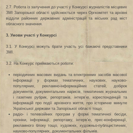
2.7. Робота із залучення до участі у Конкурсі журналістів місцевих
ЗМІ Запорізької області здійснюється через Оргкомітет та архівні
відділи районних державних адміністрацій та міських рад міст
обласного значення.
3. Умови участі у Конкурсі
3.1. У Конкурсі можуть брати участь усі бажаючі представники
ЗМІ.
3.2. На Конкурс приймаються роботи:
періодичних масових видань та електронних засобів масової
інформації у формах тематичних, наукових, науково-
популярних, рекламно-інформаційних статей, добірок
документів, документальних нарисів, тематичних журнальних
і газетних рубрик, репортажів, інтерв’ю, кореспонденцій та
інформацій про події архівного життя, про історичне минуле
Української держави та Запорізької області тощо;
радіо- і телевізійних програм у формі тематичної бесіди,
хроніки, інформації, репортажу, інтерв’ю, прес-конференції,
рекламного блоку тощо, художніх, художньо-публіцистичних,
науково-популярних, документальних фільмів.