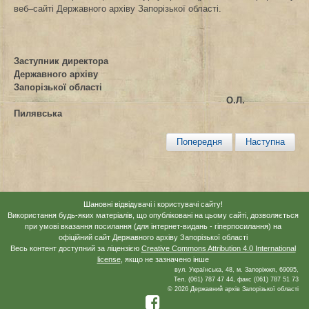
веб–сайті Державного архіву Запорізької області.
Заступник директора
Державного архіву
Запорізької області
О.Л.
Пилявська
Попередня
Наступна
Шановні відвідувачі і користувачі сайту!
Використання будь-яких матеріалів, що опубліковані на цьому сайті, дозволяється
при умові вказання посилання (для інтернет-видань - гіперпосилання) на
офіційний сайт Державного архіву Запорізької області
Весь контент доступний за ліцензією
Creative Commons Attribution 4.0 International
license
, якщо не зазначено інше
вул. Українська, 48, м. Запоріжжя, 69095,
Тел. (061) 787 47 44, факс (061) 787 51 73
© 2026 Державний архів Запорізької області