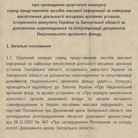
про проведення щорічного конкурсу
серед представників засобів масової інформації за найкраще
висвітлення діяльності місцевих архівних установ,
історичного минулого України та Запорізької області за
допомогою оприлюднення та популяризації документів
Національного архівного фонду
1. Загальні положення
1.1. Щорічний конкурс серед представників засобів масової
інформації за найкраще висвітлення діяльності місцевих архівних
установ Запорізької області, історичного минулого України та
Запорізької області за допомогою оприлюднення та популяризації
документів Національного архівного фонду (далі – Конкурс)
проводиться відповідно до Законів України «Про Національний
архівний фонд та архівні установи» та «Про порядок висвітлення
діяльності органів державної влади та органів місцевого
самоврядування в Україні засобами масової інформації», на
підставі Положення про Державний архів Запорізької області, яке
затверджене розпорядженням обласної державної адміністрації
від 28.11.2007 № 407 «Про затвердження Положення та складу
колегії Державного архіву Запорізької області».