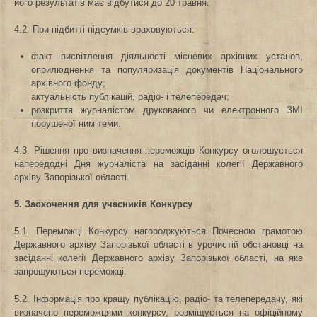
його результатів має відбутися до 20 травня.
4.2. При підбитті підсумків враховуються:
факт висвітлення діяльності місцевих архівних установ,
оприлюднення та популяризація документів Національного
архівного фонду;
актуальність публікацій, радіо- і телепередач;
розкриття журналістом друкованого чи електронного ЗМІ
порушеної ним теми.
4.3. Рішення про визначення переможців Конкурсу оголошується
напередодні Дня журналіста на засіданні колегії Державного
архіву Запорізької області.
5. Заохочення для учасників Конкурсу
5.1. Переможці Конкурсу нагороджуються Почесною грамотою
Державного архіву Запорізької області в урочистій обстановці на
засіданні колегії Державного архіву Запорізької області, на яке
запрошуються переможці.
5.2. Інформація про кращу публікацію, радіо- та телепередачу, які
визначено переможцями конкурсу, розміщується на офіційному