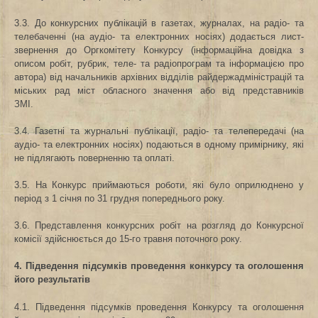
3.3. До конкурсних публікацій в газетах, журналах, на радіо- та
телебаченні (на аудіо- та електронних носіях) додається лист-
звернення до Оргкомітету Конкурсу (інформаційна довідка з
описом робіт, рубрик, теле- та радіопрограм та інформацією про
автора) від начальників архівних відділів райдержадміністрацій та
міських рад міст обласного значення або від представників
ЗМІ.
3.4. Газетні та журнальні публікації, радіо- та телепередачі (на
аудіо- та електронних носіях) подаються в одному примірнику, які
не підлягають поверненню та оплаті.
3.5. На Конкурс приймаються роботи, які було оприлюднено у
період з 1 січня по 31 грудня попереднього року.
3.6. Представлення конкурсних робіт на розгляд до Конкурсної
комісії здійснюється до 15-го травня поточного року.
4. Підведення підсумків проведення конкурсу та оголошення
його результатів
4.1. Підведення підсумків проведення Конкурсу та оголошення