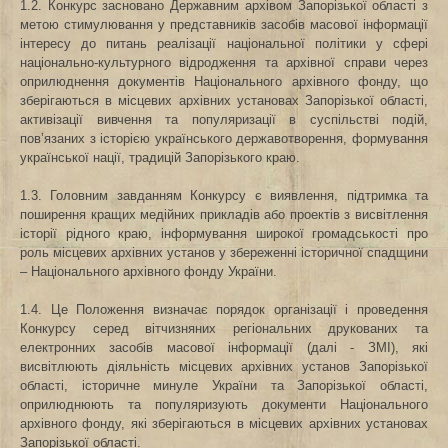
1.2. Конкурс засновано Державним архівом Запорізької області з
метою стимулювання у представників засобів масової інформації
інтересу до питань реалізації національної політики у сфері
національно-культурного відродження та архівної справи через
оприлюднення документів Національного архівного фонду, що
зберігаються в місцевих архівних установах Запорізької області,
активізації вивчення та популяризації в суспільстві подій,
пов’язаних з історією українського державотворення, формування
української нації, традицій Запорізького краю.
1.3. Головним завданням Конкурсу є виявлення, підтримка та
поширення кращих медійних прикладів або проектів з висвітлення
історії рідного краю, інформування широкої громадськості про
роль місцевих архівних установ у збереженні історичної спадщини
– Національного архівного фонду України.
1.4. Це Положення визначає порядок організації і проведення
Конкурсу серед вітчизняних регіональних друкованих та
електронних засобів масової інформації (далі ‑ ЗМІ), які
висвітлюють діяльність місцевих архівних установ Запорізької
області, історичне минуле України та Запорізької області,
оприлюднюють та популяризують документи Національного
архівного фонду, які зберігаються в місцевих архівних установах
Запорізької області.