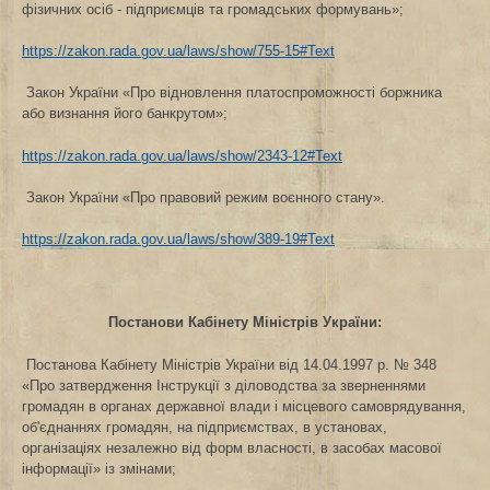
фізичних осіб - підприємців та громадських формувань»;
https://zakon.rada.gov.ua/laws/show/755-15#Text
Закон України «Про відновлення платоспроможності боржника
або визнання його банкрутом»;
https://zakon.rada.gov.ua/laws/show/2343-12#Text
Закон України «Про правовий режим воєнного стану».
https://zakon.rada.gov.ua/laws/show/389-19#Text
Постанови Кабінету Міністрів України:
Постанова Кабінету Міністрів України від 14.04.1997 р. № 348
«Про затвердження Інструкції з діловодства за зверненнями
громадян в органах державної влади і місцевого самоврядування,
об'єднаннях громадян, на підприємствах, в установах,
організаціях незалежно від форм власності, в засобах масової
інформації» із змінами;