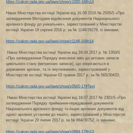
https://zakon.rada.gov.ua/laws/show/z1000-16#n14
Наказ Міністерства юстиції України від 16.08.2016 № 2505/5 «Про
затвердження Методики віднесення документів Національного
архівного фонду до унікальних», зареєстрований у Міністерстві
юстиції України 19 серпня 2016 р. за № 1148/29278, із змінами;
https://zakon.rada.gov.ua/laws/show/z1148-16#n14
Наказ Міністерства юстиції України від 24.04.2017 р. № 1350/5
«Про затвердження Порядку внесення змін до актових записів
цивільного стану (метричних записів), що зберігаються в
державних архівах, та їх анулювання», зареєстрований у
Міністерстві юстиції України 03 травня.2017 р. за № 565/30433;
https://zakon.rada.gov.ua/laws/show/z0565-17#Text
Наказ Міністерства юстиції України від 19.07.2017 № 2301/5 «Про
затвердження Порядку приймання-передавання документів
Національного архівного фонду та інших архівних документів від
однієї архівної установи до іншої», зареєстрований у Міністерстві
юстиції України 20 липня 2017 р. за № 884/30752, із змінами;
https://zakon.rada.gov.ua/laws/show/z0884-17#n13