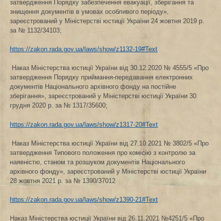
затвердження Порядку забезпечення евакуації, зберігання та
знищення документів в умовах особливого періоду»,
зареєстрований у Міністерстві юстиції України 24 жовтня 2019 р.
за № 1132/34103;
https://zakon.rada.gov.ua/laws/show/z1132-19#Text
Наказ Міністерства юстиції України від 30.12.2020 № 4555/5 «Про
затвердження Порядку приймання-передавання електронних
документів Національного архівного фонду на постійне
зберігання», зареєстрований у Міністерстві юстиції України 30
грудня 2020 р. за № 1317/35600;
https://zakon.rada.gov.ua/laws/show/z1317-20#Text
Наказ Міністерства юстиції України від 27.10.2021 № 3802/5 «Про
затвердження Типового положення про комісію з контролю за
наявністю, станом та розшуком документів Національного
архівного фонду», зареєстрований у Міністерстві юстиції України
28 жовтня 2021 р. за № 1390/37012
https://zakon.rada.gov.ua/laws/show/z1390-21#Text
Наказ Міністерства юстиції України від 26.11.2021 №4251/5 «Про