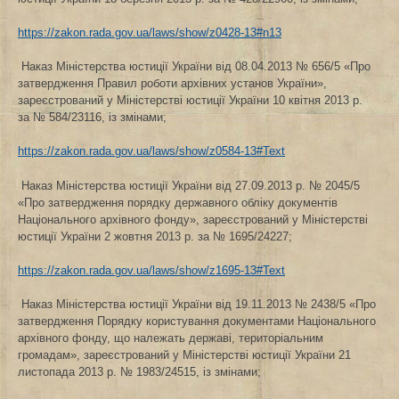
https://zakon.rada.gov.ua/laws/show/z0428-13#n13
Наказ Міністерства юстиції України від 08.04.2013 № 656/5 «Про
затвердження Правил роботи архівних установ України»,
зареєстрований у Міністерстві юстиції України 10 квітня 2013 р.
за № 584/23116, із змінами;
https://zakon.rada.gov.ua/laws/show/z0584-13#Text
Наказ Міністерства юстиції України від 27.09.2013 р. № 2045/5
«Про затвердження порядку державного обліку документів
Національного архівного фонду», зареєстрований у Міністерстві
юстиції України 2 жовтня 2013 р. за № 1695/24227;
https://zakon.rada.gov.ua/laws/show/z1695-13#Text
Наказ Міністерства юстиції України від 19.11.2013 № 2438/5 «Про
затвердження Порядку користування документами Національного
архівного фонду, що належать державі, територіальним
громадам», зареєстрований у Міністерстві юстиції України 21
листопада 2013 р. № 1983/24515, із змінами;