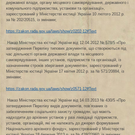
державної влади, органу місцевого самоврядування, державного і
комунального підприємства, установи та організації»,
зареєстрований у Міністерстві юстиції України 10 лютого 2012 р.
за № 202/20515, із змінами;
https://zakon.rada.gov.ua/laws/show/z0202-12#Text
Наказ Міністерства юстиції України від 12.04.2012 № 578/5 «Про
затвердження Переліку типових документів, що створюються під
час діяльності органів державної влади та місцевого
самоврядування, інших установ, підприємств та організацій, із
зазначенням строків зберігання документів», зареєстрований у
Міністерстві юстиції України 17 квітня 2012 р. за № 571/20884, із
змінами;
https://zakon.rada.gov.ua/laws/show/z0571-12#Text
Наказ Міністерства юстиції України від 14.03.2013 № 430/5 «Про
затвердження Переліку видів документів, пов’язаних із
забезпеченням соціального захисту громадян, що мають
надходити до архівних установ у разі ліквідації підприємств,
установ, організацій, які не належать до джерел формування
Національного архівного фонду», зареєстрований у Міністерстві
юстиції України 18 березня 2013 р. за № 428/22960, із змінами;