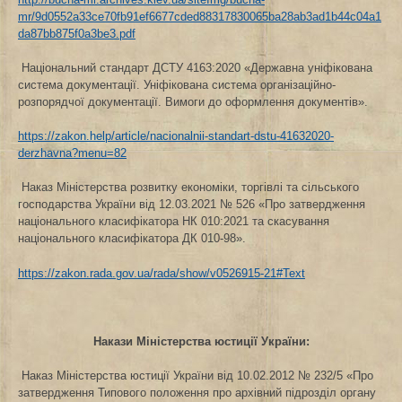
mr/9d0552a33ce70fb91ef6677cded88317830065ba28ab3ad1b44c04a1
da87bb875f0a3be3.pdf
Національний стандарт ДСТУ 4163:2020 «Державна уніфікована
система документації. Уніфікована система організаційно-
розпорядчої документації. Вимоги до оформлення документів».
https://zakon.help/article/nacionalnii-standart-dstu-41632020-
derzhavna?menu=82
Наказ Міністерства розвитку економіки, торгівлі та сільського
господарства України від 12.03.2021 № 526 «Про затвердження
національного класифікатора НК 010:2021 та скасування
національного класифікатора ДК 010-98».
https://zakon.rada.gov.ua/rada/show/v0526915-21#Text
Накази Міністерства юстиції України:
Наказ Міністерства юстиції України від 10.02.2012 № 232/5 «Про
затвердження Типового положення про архівний підрозділ органу