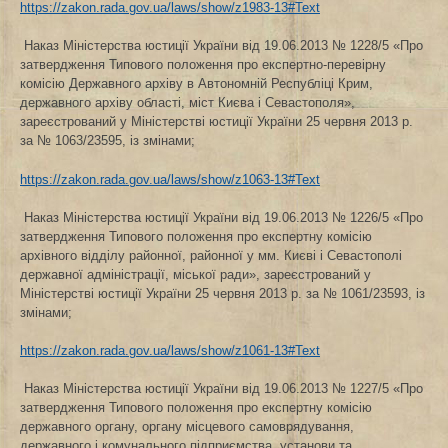
https://zakon.rada.gov.ua/laws/show/z1983-13#Text
Наказ Міністерства юстиції України від 19.06.2013 № 1228/5 «Про
затвердження Типового положення про експертно-перевірну
комісію Державного архіву в Автономній Республіці Крим,
державного архіву області, міст Києва і Севастополя»,
зареєстрований у Міністерстві юстиції України 25 червня 2013 р.
за № 1063/23595, із змінами;
https://zakon.rada.gov.ua/laws/show/z1063-13#Text
Наказ Міністерства юстиції України від 19.06.2013 № 1226/5 «Про
затвердження Типового положення про експертну комісію
архівного відділу районної, районної у мм. Києві і Севастополі
державної адміністрації, міської ради», зареєстрований у
Міністерстві юстиції України 25 червня 2013 р. за № 1061/23593, із
змінами;
https://zakon.rada.gov.ua/laws/show/z1061-13#Text
Наказ Міністерства юстиції України від 19.06.2013 № 1227/5 «Про
затвердження Типового положення про експертну комісію
державного органу, органу місцевого самоврядування,
державного і комунального підприємства, установи та