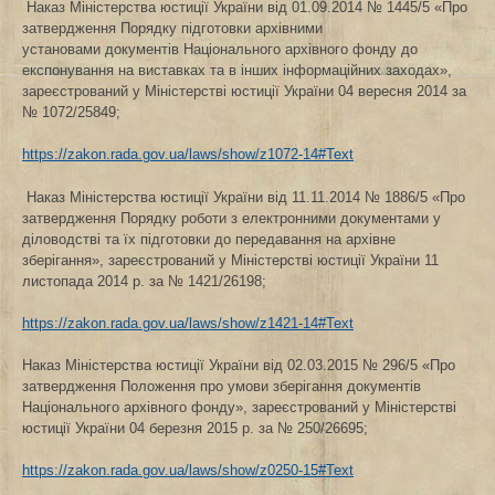
Наказ Міністерства юстиції України від 01.09.2014 № 1445/5 «Про
затвердження Порядку підготовки архівними
установами документів Національного архівного фонду до
експонування на виставках та в інших інформаційних заходах»,
зареєстрований у Міністерстві юстиції України 04 вересня 2014 за
№ 1072/25849;
https://zakon.rada.gov.ua/laws/show/z1072-14#Text
Наказ Міністерства юстиції України від 11.11.2014 № 1886/5 «Про
затвердження Порядку роботи з електронними документами у
діловодстві та їх підготовки до передавання на архівне
зберігання», зареєстрований у Міністерстві юстиції України 11
листопада 2014 р. за № 1421/26198;
https://zakon.rada.gov.ua/laws/show/z1421-14#Text
Наказ Міністерства юстиції України від 02.03.2015 № 296/5 «Про
затвердження Положення про умови зберігання документів
Національного архівного фонду», зареєстрований у Міністерстві
юстиції України 04 березня 2015 р. за № 250/26695;
https://zakon.rada.gov.ua/laws/show/z0250-15#Text