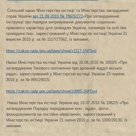
Спільний наказ Міністерства юстиції та Міністерства закордонних
справ України
від 21.09.2015 № 786/5/272
«Про затвердження
Інструкції про порядок витребування документів соціально-
правового характеру для громадян України, іноземців та осіб без
громадянства», зареєстрований у Міністерстві юстиції України 21
вересня 2015 р. за № 1117/27562, із змінами;
https://zakon.rada.gov.ua/laws/show/z1117-15#Text
Наказ Міністерства юстиції України від 16.06.2016 № 1693/5 «Про
затвердження Типового положення про архівний відділ міської
ради», зареєстрований у Міністерстві юстиції України 23 червня
2016 р. за № 885/29015;
https://zakon.rada.gov.ua/laws/show/z0885-16#Text
Наказ Міністерства юстиції України від 19.07.2016 № 1962/5 «Про
затвердження Порядку передавання кіно-, відео-, фото-,
фонодокументів на постійне зберігання», зареєстрований у
Міністерстві юстиції України 21 липня 2016 р. за № 1000/29130, із
змінами;