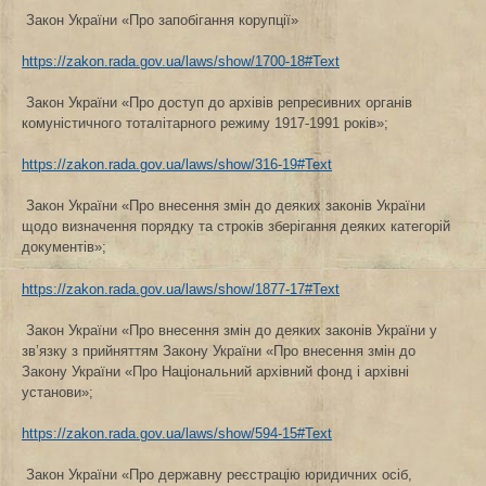
Закон України «Про запобігання корупції»
https://zakon.rada.gov.ua/laws/show/1700-18#Text
Закон України «Про доступ до архівів репресивних органів
комуністичного тоталітарного режиму 1917-1991 років»;
https://zakon.rada.gov.ua/laws/show/316-19#Text
Закон України «Про внесення змін до деяких законів України
щодо визначення порядку та строків зберігання деяких категорій
документів»;
https://zakon.rada.gov.ua/laws/show/1877-17#Text
Закон України «Про внесення змін до деяких законів України у
зв’язку з прийняттям Закону України «Про внесення змін до
Закону України «Про Національний архівний фонд і архівні
установи»;
https://zakon.rada.gov.ua/laws/show/594-15#Text
Закон України «Про державну реєстрацію юридичних осіб,