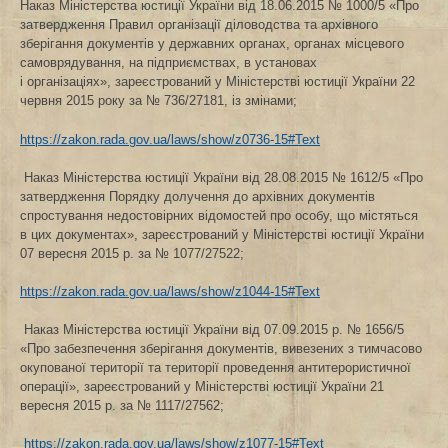
Наказ Міністерства юстиції України від 18.06.2015 № 1000/5 «Про
затвердження Правил організації діловодства та архівного
зберігання документів у державних органах, органах місцевого
самоврядування, на підприємствах, в установах
і організаціях», зареєстрований у Міністерстві юстиції України 22
червня 2015 року за № 736/27181, із змінами;
https://zakon.rada.gov.ua/laws/show/z0736-15#Text
Наказ Міністерства юстиції України від 28.08.2015 № 1612/5 «Про
затвердження Порядку долучення до архівних документів
спростування недостовірних відомостей про особу, що містяться
в цих документах», зареєстрований у Міністерстві юстиції України
07 вересня 2015 р. за № 1077/27522;
https://zakon.rada.gov.ua/laws/show/z1044-15#Text
Наказ Міністерства юстиції України від 07.09.2015 р. № 1656/5
«Про забезпечення зберігання документів, вивезених з тимчасово
окупованої території та території проведення антитерористичної
операції», зареєстрований у Міністерстві юстиції України 21
вересня 2015 р. за № 1117/27562;
https://zakon.rada.gov.ua/laws/show/z1077-15#Text