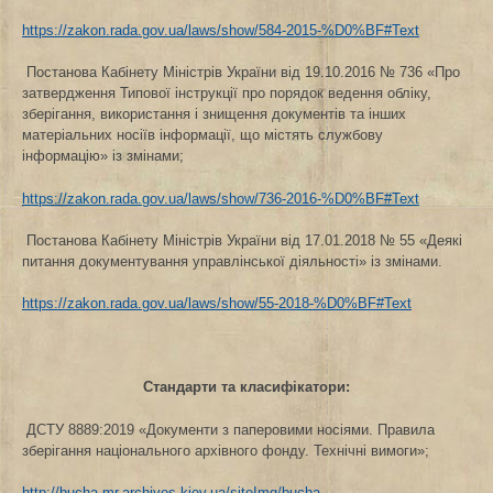
https://zakon.rada.gov.ua/laws/show/584-2015-%D0%BF#Text
Постанова Кабінету Міністрів України від 19.10.2016 № 736 «Про
затвердження Типової інструкції про порядок ведення обліку,
зберігання, використання і знищення документів та інших
матеріальних носіїв інформації, що містять службову
інформацію» із змінами;
https://zakon.rada.gov.ua/laws/show/736-2016-%D0%BF#Text
Постанова Кабінету Міністрів України від 17.01.2018 № 55 «Деякі
питання документування управлінської діяльності» із змінами.
https://zakon.rada.gov.ua/laws/show/55-2018-%D0%BF#Text
Стандарти та класифікатори:
ДСТУ 8889:2019 «Документи з паперовими носіями. Правила
зберігання національного архівного фонду. Технічні вимоги»;
http://bucha-mr.archives.kiev.ua/siteImg/bucha-