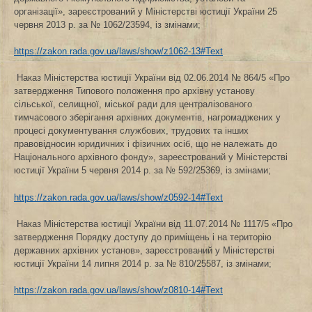
організації», зареєстрований у Міністерстві юстиції України 25
червня 2013 р. за № 1062/23594, із змінами;
https://zakon.rada.gov.ua/laws/show/z1062-13#Text
Наказ Міністерства юстиції України від 02.06.2014 № 864/5 «Про
затвердження Типового положення про архівну установу
сільської, селищної, міської ради для централізованого
тимчасового зберігання архівних документів, нагромаджених у
процесі документування службових, трудових та інших
правовідносин юридичних і фізичних осіб, що не належать до
Національного архівного фонду», зареєстрований у Міністерстві
юстиції України 5 червня 2014 р. за № 592/25369, із змінами;
https://zakon.rada.gov.ua/laws/show/z0592-14#Text
Наказ Міністерства юстиції України від 11.07.2014 № 1117/5 «Про
затвердження Порядку доступу до приміщень і на територію
державних архівних установ», зареєстрований у Міністерстві
юстиції України 14 липня 2014 р. за № 810/25587, із змінами;
https://zakon.rada.gov.ua/laws/show/z0810-14#Text