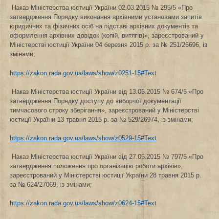
Наказ Міністерства юстиції України 02.03.2015 № 295/5 «Про
затвердження Порядку виконання архівними установами запитів
юридичних та фізичних осіб на підставі архівних документів та
оформлення архівних довідок (копій, витягів)», зареєстрований у
Міністерстві юстиції України 04 березня 2015 р. за № 251/26696, із
змінами;
https://zakon.rada.gov.ua/laws/show/z0251-15#Text
Наказ Міністерства юстиції України від 13.05.2015 № 674/5 «Про
затвердження Порядку доступу до виборчої документації
тимчасового строку зберігання», зареєстрований у Міністерстві
юстиції України 13 травня 2015 р. за № 529/26974, із змінами;
https://zakon.rada.gov.ua/laws/show/z0529-15#Text
Наказ Міністерства юстиції України від 27.05.2015 № 797/5 «Про
затвердження положення про організацію роботи архівів»,
зареєстрований у Міністерстві юстиції України 28 травня 2015 р.
за № 624/27069, із змінами;
https://zakon.rada.gov.ua/laws/show/z0624-15#Text