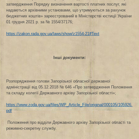
затвердження Порядку визначення вартості платних послуг, які
надаються архівними установами, що утримуються за рахунок
бюджетних коштів» зареєстрований в Міністерстві юстиції України
01 грудня 2021 р. за № 1554/37176;
https://zakon.rada.gov.ua/laws/show/z1554-21#Text
Інші документи:
Розпорядження голови Запорізької обласної державної
адміністрації від 05.12.2018 № 646 «Про затвердження Положення
та складу колегії Державного архіву Запорізької області»;
https://www.zoda.gov.ua/files/WP_Article_File/original/000105/105926.
pdf
Положення про відділи Державного архіву Запорізької області та
режимно-секретну службу.