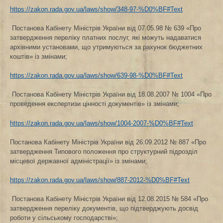
https://zakon.rada.gov.ua/laws/show/348-97-%D0%BF#Text
Постанова Кабінету Міністрів України від 07.05.98 № 639 «Про
затвердження переліку платних послуг, які можуть надаватися
архівними установами, що утримуються за рахунок бюджетних
коштів» із змінами;
https://zakon.rada.gov.ua/laws/show/639-98-%D0%BF#Text
Постанова Кабінету Міністрів України від 18.08.2007 № 1004 «Про
проведення експертизи цінності документів» із змінами;
https://zakon.rada.gov.ua/laws/show/1004-2007-%D0%BF#Text
Постанова Кабінету Міністрів України від 26.09.2012 № 887 «Про
затвердження Типового положення про структурний підрозділ
місцевої державної адміністрації» із змінами;
https://zakon.rada.gov.ua/laws/show/887-2012-%D0%BF#Text
Постанова Кабінету Міністрів України від 12.08.2015 № 584 «Про
затвердження переліку документів, що підтверджують досвід
роботи у сільському господарстві»;