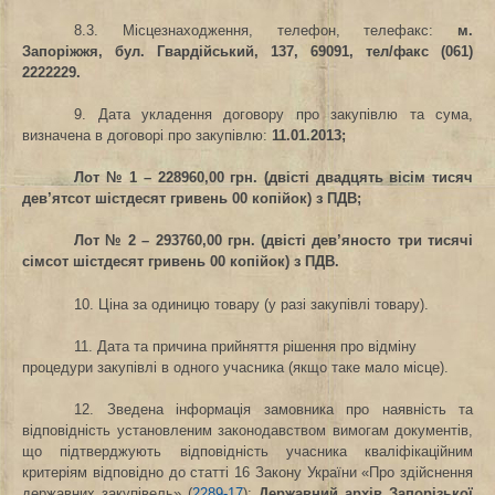
8.3. Місцезнаходження, телефон, телефакс
:
м.
Запоріжжя,
бул. Гвардійський, 137, 69091,
тел/факс
(061)
2222229.
9. Дата укладення договору про закупівлю та сума,
визначена в договорі про закупівлю
:
11.01.2013;
Лот № 1 – 228960,00 грн. (двісті двадцять вісім тисяч
дев’ятсот шістдесят гривень 00 копійок) з ПДВ;
Лот № 2 – 293760,00 грн. (двісті дев’яносто три тисячі
сімсот шістдесят гривень 00 копійок) з ПДВ.
10. Ціна за одиницю товару (у разі закупівлі товару).
11. Дата та причина прийняття рішення про відміну
процедури закупівлі в одного учасника (якщо таке мало місце).
12. Зведена інформація замовника про наявність та
відповідність установленим законодавством вимогам документів,
що підтверджують відповідність учасника кваліфікаційним
критеріям відповідно до статті 16 Закону України «Про здійснення
державних закупівель» (
2289-17
):
Державний архів Запорізької