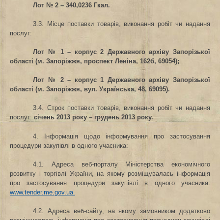
Лот № 2 – 340,0236 Гкал.
3.3. Місце поставки товарів, виконання робіт чи надання
послуг
:
Лот № 1 – корпус 2 Державного архіву Запорізької
області
(м. Запоріжжя, проспект Леніна, 162б, 69054);
Лот № 2 – корпус 1 Державного архіву Запорізької
області
(м. Запоріжжя, вул. Українська, 48, 69095).
3.4. Строк поставки товарів, виконання робіт чи надання
послуг
:
січень 2013 року – грудень 2013 року.
4. Інформація щодо інформування про застосування
процедури закупівлі в одного учасника:
4.1. Адреса веб-порталу Міністерства економічного
розвитку і торгівлі України, на якому розміщувалась інформація
про застосування процедури закупівлі в одного учасника:
www.tender.me.gov.ua.
4.2. Адреса веб-сайту, на якому замовником додатково