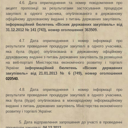
4.6. Дата оприлюднення та номер повідомлення про
акцепт пропозиції за результатами застосування процедури
закупівлі в одного учасника, опублікованого в державному
офіційному друкованому виданні з питань державних закупівель
:
інформаційний бюлетень «Вісник державних закупівель» від
31.12.2012 № 141 (743), номер оголошення 363509.
4.7. Дата оприлюднення і номер інформації про
результати проведення процедури закупівлі в одного учасника,
яка була (буде) опублікована в державному офіційному
друкованому виданні з питань державних закупівель та розміщена
на веб-порталі Міністерства економічного розвитку і торгівлі
України
:
інформаційний бюлетень «Вісник державних
закупівель» від 21.01.2013 № 6 (749), номер оголошення
020540
.
4.8. Дата оприлюднення і номер інформації про
результати проведення процедури закупівлі в одного учасника,
яка була (буде) опублікована в міжнародному інформаційному
виданні з питань державних закупівель Міністерства економічного
розвитку і торгівлі України
:
5. Дата відправлення запрошення до участі в проведенні
процедури закупівлі
:
04.12.2012.