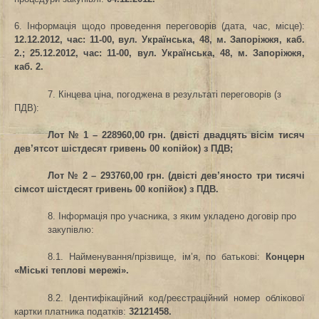
6. Інформація щодо проведення переговорів (дата, час, місце)
:
12.12.2012, час: 11-00, вул. Українська, 48, м. Запоріжжя, каб.
2.; 25.12.2012, час: 11-00, вул. Українська, 48, м. Запоріжжя,
каб. 2.
7. Кінцева ціна, погоджена в результаті переговорів (з
ПДВ):
Лот № 1 – 228960,00 грн. (двісті двадцять вісім тисяч
дев’ятсот шістдесят гривень 00 копійок) з ПДВ;
Лот № 2 – 293760,00 грн. (двісті дев’яносто три тисячі
сімсот шістдесят гривень 00 копійок) з ПДВ.
8. Інформація про учасника, з яким укладено договір про
закупівлю:
8.1. Найменування/прізвище, ім’я, по батькові
:
Концерн
«Міські теплові мережі».
8.2. Ідентифікаційний код/реєстраційний номер облікової
картки платника податків
:
32121458.