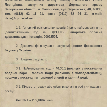
міжміського телефонного зв’язку, e-mail):
Пилявська Ольга
Леонідівна, заступник директора Державного архіву
Запорізької області, м. Запоріжжя, вул. Українська, 48, 69095,
тел. (0612) 62 11 21, факс (0612) 62 24 31, е-
mail
:
dazo
@
zp
.
ukrtel
.
net
.
1.5. Головний розпорядник коштів (повне найменування та
ідентифікаційний код за ЄДРПОУ)
:
Запорізька обласна
державна адміністрація, 00022504.
2. Джерело фінансування закупівлі
:
к
ошти Державного
бюджету України.
3. Предмет закупівлі:
3.1. Найменування:
код –
40.30.1 (послуги з постачання
водяної пари і гарячої води (включно з холодоагентами),
послуги з постачання теплової енергії в гарячій воді.
3.2. Кількість товару або обсяг виконання робіт чи надання
послуг
:
Лот № 1 – 265,0184 Гкал;