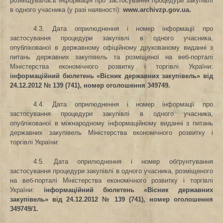
розміщувалась інформація про застосування процедури закупівлі
в одного учасника (у разі наявності)
:
www
.
archivzp
.
gov
.
ua
.
4.3. Дата оприлюднення і номер інформації про
застосування процедури закупівлі в одного учасника,
опублікованої в державному офіційному друкованому виданні з
питань державних закупівель та розміщеної на веб-порталі
Міністерства економічного розвитку і торгівлі України
:
інформаційний бюлетень «Вісник державних закупівель» від
24.12.2012
№ 139 (741), номер оголошення 349749.
4.4. Дата оприлюднення і номер інформації про
застосування процедури закупівлі в одного учасника,
опублікованої в міжнародному інформаційному виданні з питань
державних закупівель Міністерства економічного розвитку і
торгівлі України
:
4.5. Дата оприлюднення і номер обґрунтування
застосування процедури закупівлі в одного учасника, розміщеного
на веб-порталі Міністерства економічного розвитку і торгівлі
України
:
інформаційний бюлетень «Вісник державних
закупівель» від 24.12.2012 № 139 (741), номер оголошення
349749/1.