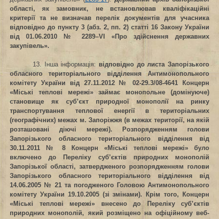
області, як замовник, не встановлював кваліфікаційні
критерії та не визначав перелік документів для учасника
відповідно до пункту 3 (абз. 2, пп. 2) статті 16 Закону України
від 01.06.2010 № 2289–VІ «Про здійснення державних
закупівель».
13. Інша інформація
:
відповідно до листа Запорізького
обласного територіального відділення Антимонопольного
комітету України від 27.11.2012 № 02-29.3/08-4641 Концерн
«Міські теплові мережі» займає монопольне (домінуюче)
становище як суб’єкт природної монополії на ринку
транспортування теплової енергії в територіальних
(географічних) межах м. Запоріжжя (в межах території, на якій
розташовані діючі мережі). Розпорядженням голови
Запорізького обласного територіального відділення від
30.11.2011 № 8 Концерн «Міські теплові мережі» було
включено до Переліку суб’єктів природних монополій
Запорізької області, затвердженого розпорядженням голови
Запорізького обласного територіального відділення від
14.06.2005 № 21 та погодженого Головою Антимонопольного
комітету України 19.10.2005 (зі змінами). Крім того, Концерн
«Міські теплові мережі» внесено до Переліку суб’єктів
природних монополій, який розміщено на офіційному веб-