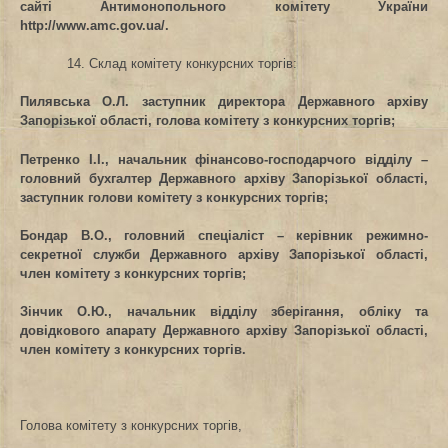
сайті Антимонопольного комітету України
http://www.amc.gov.ua/.
14. Склад комітету конкурсних торгів:
Пилявська О.Л. заступник директора Державного архіву
Запорізької області, голова комітету з конкурсних торгів;
Петренко І.І., начальник фінансово-господарчого відділу –
головний бухгалтер Державного архіву Запорізької області,
заступник голови комітету з конкурсних торгів;
Бондар В.О., головний спеціаліст – керівник режимно-
секретної служби Державного архіву Запорізької області,
член комітету з конкурсних торгів;
Зінчик О.Ю., начальник відділу зберігання, обліку та
довідкового апарату
Державного архіву Запорізької області,
член комітету з конкурсних торгів.
Голова комітету з конкурсних торгів,