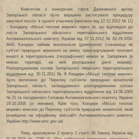
Комітетом з конкурсних торгів Державного архіву
Запорізької області було вирішено застосувати процедуру
закупівлі послуг в одного учасника (протокол від 12.12.2012 № 11)
– Концерну «Міські теплові мережі» через те, що відповідно до
листа Запорізького обласного територіального відділення
Антимонопольного комітету України від 27.11.2012 № 02-29.3/08-
4641 Концерн займає монопольне (домінуюче) становище як
суб’єкт природної монополії на ринку транспортування теплової
енергії в територіальних (географічних) межах м. Запоріжжя (в
межах території, на якій розташовані діючі мережі).
Розпорядженням голови Запорізького обласного територіального
відділення від 30.11.2011 № 8 Концерн «Міські теплові мережі»
було включено до Переліку суб’єктів природних монополій
Запорізької області, затвердженого розпорядженням голови
Запорізького обласного територіального відділення від 14.06.2005
№ 21 та погодженого Головою Антимонопольного комітету України
19.10.2005 (зі змінами). Крім того, Концерн «Міські теплові
мережі» внесено до Переліку суб’єктів природних монополій, який
розміщено на офіційному веб-сайті Антимонопольного комітету
України http://www.amc.gov.ua/.
Тому, враховуючи 2 пункту 2 статті 39 Закону України від
01.06.2010 № 2289–VІ «Про здійснення державних закупівель»,