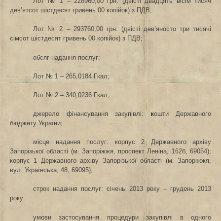
Лот № 1 – 228960,00 грн. (двісті двадцять вісім тисяч
дев’ятсот шістдесят гривень 00 копійок) з ПДВ;
Лот № 2 – 293760,00 грн. (двісті дев’яносто три тисячі
сімсот шістдесят гривень 00 копійок) з ПДВ;
обсяг надання послуг:
Лот № 1 – 265,0184 Гкал;
Лот № 2 – 340,0236 Гкал;
джерело фінансування закупівлі:
к
ошти Державного
бюджету України;
місце надання послуг
: корпус 2 Державного архіву
Запорізької області (м. Запоріжжя, проспект Леніна, 162б, 69054);
корпус 1 Державного архіву Запорізької області (м. Запоріжжя,
вул. Українська, 48, 69095);
строк надання послуг: січень 2013 року – грудень 2013
року.
умови застосування процедури закупівлі в одного