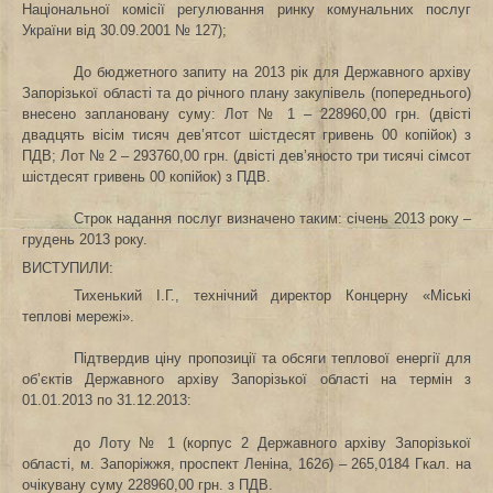
Національної комісії регулювання ринку комунальних послуг
України від 30.09.2001 № 127);
До бюджетного запиту на 2013 рік для Державного архіву
Запорізької області та до річного плану закупівель (попереднього)
внесено заплановану суму: Лот № 1 – 228960,00 грн. (двісті
двадцять вісім тисяч дев’ятсот шістдесят гривень 00 копійок) з
ПДВ; Лот № 2 – 293760,00 грн. (двісті дев’яносто три тисячі сімсот
шістдесят гривень 00 копійок) з ПДВ.
Строк надання послуг визначено таким: січень 2013 року –
грудень 2013 року.
ВИСТУПИЛИ:
Тихенький І.Г., технічний директор Концерну «Міські
теплові мережі».
Підтвердив ціну пропозиції
та обсяги теплової енергії для
об’єктів Державного архіву Запорізької області на термін з
01.01.2013 по 31.12.2013:
до Лоту № 1 (корпус 2 Державного архіву Запорізької
області,
м. Запоріжжя, проспект Леніна, 162б) – 265,0184 Гкал. на
очікувану суму 228960,00 грн. з ПДВ.