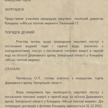
конкурсних торгів.
ЗАПРОШЕНІ:
Представник учасника процедури закупівлі: технічний директор
Концерну ««Міські теплові мережі»» Тихенький І.Г.
ПОРЯДОК ДЕННИЙ:
Розгляд питань щодо проведення закупівлі послуг з
постачання водяної пари і гарячої води, (включно з
холодоагентами), послуг з постачання теплової енергії в гарячій
воді на об’єкти Державного архіву Запорізької області у Концерну
«Міські теплові мережі».
СЛУХАЛИ:
Пилявську О.Л., голову комітету з конкурсних торгів
Державного архіву Запорізької області.
Вона повідомила про необхідність закупівлі послуг з
постачання теплової енергії в гарячій воді на об’єкти Державного
архіву Запорізької області у Концерну «Міські теплові мережі». Дія
попередніх договорів з філіями Концерну закінчується 31.12.2012.