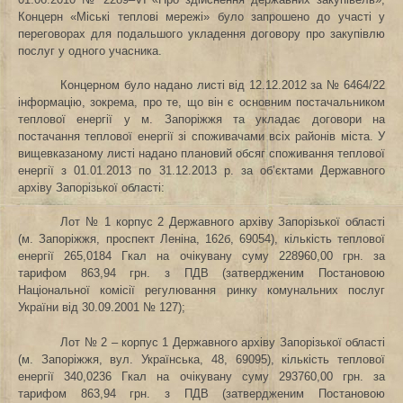
Концерн «Міські теплові мережі» було запрошено до участі у
переговорах для подальшого укладення договору про закупівлю
послуг у одного учасника.
Концерном було надано листі від 12.12.2012 за № 6464/22
інформацію, зокрема, про те, що він є основним постачальником
теплової енергії у
м. Запоріжжя та укладає договори на
постачання теплової енергії зі споживачами всіх районів міста. У
вищевказаному листі надано плановий обсяг споживання теплової
енергії з 01.01.2013 по 31.12.2013 р. за об’єктами Державного
архіву Запорізької області:
Лот № 1 корпус 2
Державного архіву Запорізької області
(м. Запоріжжя, проспект Леніна, 162б, 69054), кількість теплової
енергії 265,0184 Гкал на очікувану суму 228960,00 грн. за
тарифом 863,94 грн. з ПДВ (затвердженим Постановою
Національної комісії регулювання ринку комунальних послуг
України від 30.09.2001 № 127);
Лот № 2 – корпус 1 Державного архіву Запорізької області
(м. Запоріжжя, вул. Українська, 48, 69095),
кількість теплової
енергії 340,0236 Гкал на очікувану суму 293760,00 грн. за
тарифом 863,94 грн. з ПДВ (затвердженим Постановою