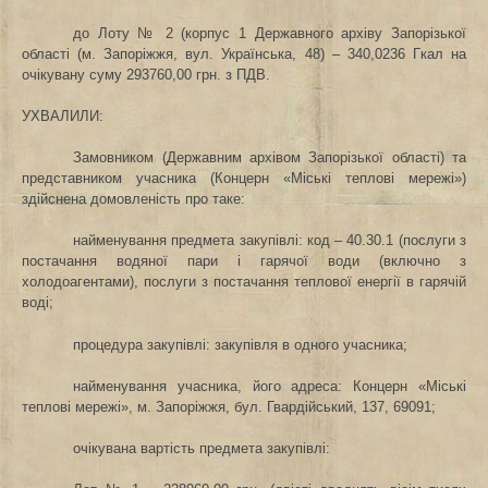
до Лоту № 2 (корпус 1 Державного архіву Запорізької
області
(м. Запоріжжя, вул. Українська, 48) –
340,0236 Гкал на
очікувану суму 293760,00 грн. з ПДВ.
УХВАЛИЛИ:
Замовником (Державним архівом Запорізької області) та
представником учасника (Концерн «Міські теплові мережі»)
здійснена домовленість про таке:
найменування предмета закупівлі: код – 40.30.1 (послуги з
постачання водяної пари і гарячої води (включно з
холодоагентами), послуги з постачання теплової енергії в гарячій
воді;
процедура закупівлі: закупівля в одного учасника;
найменування учасника, його адреса: Концерн «Міські
теплові мережі», м. Запоріжжя, бул. Гвардійський, 137, 69091;
очікувана вартість предмета закупівлі: