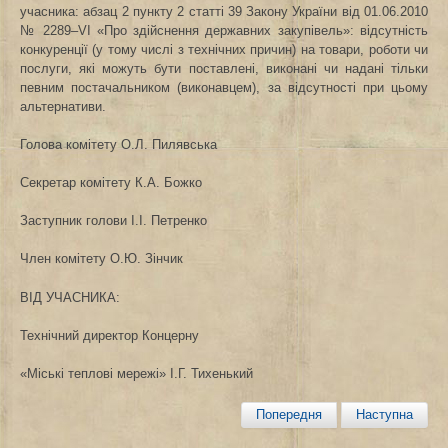
учасника: абзац 2 пункту 2 статті 39 Закону України від 01.06.2010
№ 2289–VІ «Про здійснення державних закупівель»: відсутність
конкуренції (у тому числі з технічних причин) на товари, роботи чи
послуги, які можуть бути поставлені, виконані чи надані тільки
певним постачальником (виконавцем), за відсутності при цьому
альтернативи.
Голова комітету
О.Л. Пилявська
Секретар комітету
К.А. Божко
Заступник голови
І.І. Петренко
Член
комітету
О.Ю. Зінчик
ВІД УЧАСНИКА:
Технічний директор Концерну
«Міські теплові мережі»
І.Г. Тихенький
Попередня
Наступна