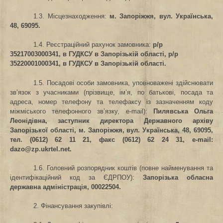
1.3. Місцезнаходження:
м. Запоріжжя, вул. Українська,
48, 69095.
1.4. Реєстраційний рахунок замовника
:
р/р
35217003000341, в ГУДКСУ в Запорізькій області, р/р
35220001000341, в ГУДКСУ в Запорізькій області.
1.5. Посадові особи замовника, уповноважені здійснювати
зв’язок з учасниками (прізвище, ім’я, по батькові, посада та
адреса, номер телефону та телефаксу із зазначенням коду
міжміського телефонного зв’язку, e-mail):
Пилявська Ольга
Леонідівна, заступник директора Державного архіву
Запорізької області, м. Запоріжжя, вул. Українська, 48, 69095,
тел. (0612) 62 11 21, факс (0612) 62 24 31, е-
mail
:
dazo
@
zp
.
ukrtel
.
net
.
1.6. Головний розпорядник коштів (повне найменування та
ідентифікаційний код за ЄДРПОУ)
:
Запорізька обласна
державна адміністрація, 00022504.
2. Фінансування закупівлі: