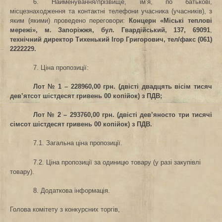
6. Найменування/прізвище, ім’я, по батькові,
місцезнаходження та контактні телефони учасника (учасників), з
яким (якими) проведено переговори:
Концерн «Міські теплові
мережі», м. Запоріжжя,
бул. Гвардійський, 137, 69091
,
технічний директор Тихенький Ігор Григорович,
тел/факс
(061)
2222229.
7. Ціна пропозиції:
Лот № 1 – 228960,00 грн. (двісті двадцять вісім тисяч
дев’ятсот шістдесят гривень 00 копійок) з ПДВ;
Лот № 2 – 293760,00 грн. (двісті дев’яносто три тисячі
сімсот шістдесят гривень 00 копійок) з ПДВ.
7.1. Загальна ціна пропозиції.
7.2. Ціна пропозиції за одиницю товару (у разі закупівлі
товару).
8. Додаткова інформація.
Голова комітету з конкурсних торгів,