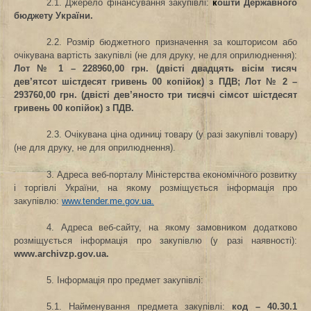
2.1. Джерело фінансування закупівлі
:
к
ошти Державного
бюджету України.
2.2. Розмір бюджетного призначення за кошторисом або
очікувана вартість закупівлі (не для друку, не для оприлюднення)
:
Лот № 1 – 228960,00 грн. (двісті двадцять вісім тисяч
дев’ятсот шістдесят гривень 00 копійок) з ПДВ; Лот № 2 –
293760,00 грн. (двісті дев’яносто три тисячі сімсот шістдесят
гривень 00 копійок) з ПДВ.
2.3. Очікувана ціна одиниці товару (у разі закупівлі товару)
(не для друку, не для оприлюднення).
3. Адреса веб-порталу Міністерства економічного розвитку
і торгівлі України, на якому розміщується інформація про
закупівлю:
www.tender.me.gov.ua.
4. Адреса веб-сайту, на якому замовником додатково
розміщується інформація про закупівлю (у разі наявності)
:
www
.
archivzp
.
gov
.
ua
.
5. Інформація про предмет закупівлі:
5.1. Найменування предмета закупівлі
:
код –
40.30.1