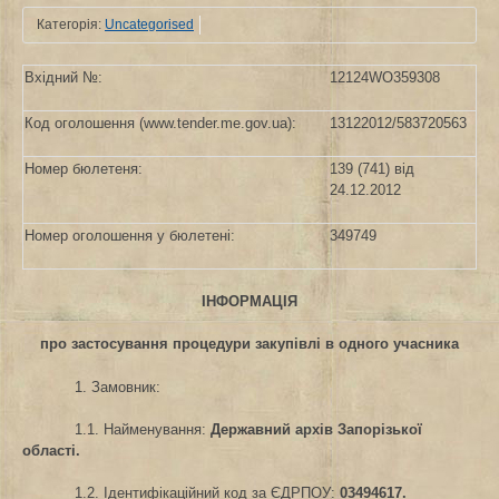
Категорія:
Uncategorised
Вхідний №:
12124WO359308
Код оголошення (www.tender.me.gov.ua):
13122012/583720563
Номер бюлетеня:
139 (741) від
24.12.2012
Номер оголошення у бюлетені:
349749
ІНФОРМАЦІЯ
про застосування процедури закупівлі в одного учасника
1. Замовник:
1.1. Найменування:
Державний архів Запорізької
області.
1.2. Ідентифікаційний код за ЄДРПОУ:
03494617.