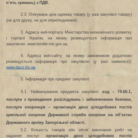
п’ять гривень) з ПДВ.
2.3. Очікувана ціна одиниці товару (у разі закупівлі товару)
(не для друку, не для оприлюднення).
3. Адреса веб-порталу Міністерства економічного розвитку
і торгівлі України, на якому розміщується інформація про
закупівлю: www.tender.me.gov.ua.
4. Адреса веб-сайту, на якому замовником додатково
розміщується інформація про закупівлю (у разі наявності):
www.dazo.ho.ua
.
5. Інформація про предмет закупівлі:
5.1. Найменування предмета закупівлі:
код –
74.60.1,
послуги з проведення розслідувань і забезпечення безпеки,
послуги охоронців – організація двох цілодобових постів
цивільної охорони Державної служби охорони на об’єктах
Державного архіву Запорізької області.
5.2. Кількість товарів або обсяг виконання робіт чи
надання послуг:
організація двох цілодобових постів