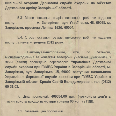
цивільної охорони Державної служби охорони на об’єктах
Державного архіву Запорізької області.
5.3. Місце поставки товарів, виконання робіт чи надання
послуг:
м. Запоріжжя, вул. Українська, 48, 69095, м.
Запоріжжя, проспект Леніна, 162б, 69054.
5.4. Строк поставки товарів, виконання робіт чи надання
послуг:
січень – грудень 2012 року.
6. Найменування/прізвище, ім’я, по батькові,
місцезнаходження та контактні телефони учасника (учасників), з
яким (якими) проведено переговори:
Управління Державної
служби охорони при ГУМВС України в Запорізькій області, м.
Запоріжжя, вул. Запорізька, 15, 69002, заступник начальника
Управління Державної служби охорони при ГУМВС України в
Запорізькій області Єрохін Сергій Володимирович, тел. (0612)
60 31 03.
7. Ціна пропозиції:
409334,00 грн. (чотириста дев’ять
тисяч триста тридцять чотири гривни 00 коп.) з ПДВ.
7.1. Загальна ціна пропозиції.