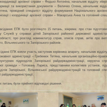
і координації архівної справи – Федько Антоніна, начальник відділу збер
ормації та використання документів – Величко Олена, начальник відд
тяна, провідний спеціаліст відділу формування Національного архівн
нізації і координації архівної справи – Макарська Анна та головний спеці
асідання ЕПК було розглянуто 15 питань, зокрема: про стан підготовки
у
Службі у справах дітей Запорізької районної державної адміністра
 області; про розгляд номенклатур справ, описів справ, актів про в
го, Вільнянського та
Запорізького районів .
сіданні ЕПК взяли участь заступник керівника апарату, начальник відділу
ржавної адміністрації – Гребенюк Тетяна,
начальник організаційно-право
уктурних підрозділів Запорізької райдержадміністрації,
керуюча спр
ної громади – Головань Лариса, представники колективів установ, під
дділів Запорізької, Вільнянської райдержадміністрацій та головний сп
ї райдержадміністрації.
іх питань були прийняті відповідні рішення.