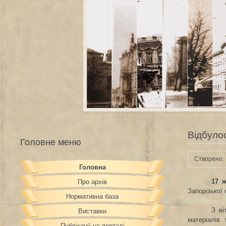
Відбулос
Головне меню
Створено: 
Головна
17 
Про архів
Запорізької 
Нормативна база
З ві
Виставки
матеріалів
Публікації на порталі