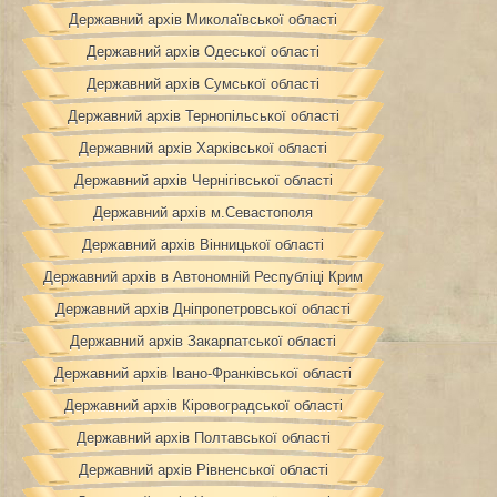
Державний архів Миколаївської області
Державний архів Одеської області
Державний архів Сумської області
Державний архів Тернопільської області
Державний архів Харківської області
Державний архів Чернігівської області
Державний архів м.Севастополя
Державний архів Вінницької області
Державний архів в Автономній Республіці Крим
Державний архів Дніпропетровської області
Державний архів Закарпатської області
Державний архів Івано-Франківської області
Державний архів Кіровоградської області
Державний архів Полтавської області
Державний архів Рівненської області