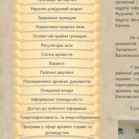
організації 
відділу інф
Науково-довідковий апарат
Фурсенко Те
Звернення громадян
відділу орга
Євгенія.
Нормативно-правова база
Особистий прийом громадян
На з
документів 
Регуляторні акти
Запорізької
Спілка архівістів
Василівсько
Вакансії
У за
Публічні закупівлі
районної де
окремих стр
Розсекречення архівних документів
територіаль
Очищення влади
архівних ві
Василівсько
Інформуємо громадськість
Доступ до публічної інформації
З ус
Енергоефективність та енергозбереження
Програми у сфері архівної справи та
діловодства