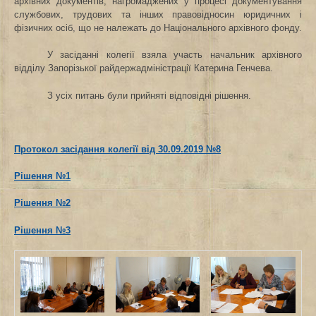
архівних документів, нагромаджених у процесі документування
службових, трудових та інших правовідносин юридичних і
фізичних осіб, що не належать до Національного архівного фонду.
У засіданні колегії взяла участь начальник архівного
відділу Запорізької райдержадміністрації Катерина Генчева.
З усіх питань були прийняті відповідні рішення.
Протокол засідання колегії від 30.09.2019 №8
Рішення №1
Рішення №2
Рішення №3