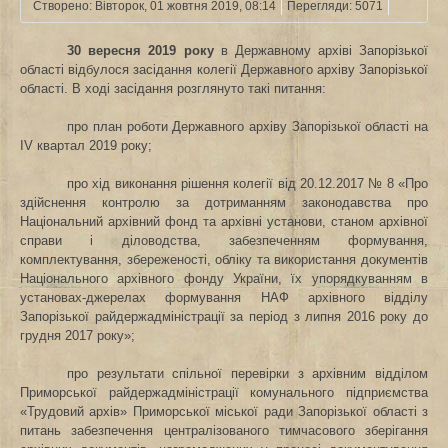
Створено: Вівторок, 01 жовтня 2019, 08:14
Перегляди: 5071
30 вересня
2019 року
в Державному архіві Запорізької
області відбулося засідання колегії Державного архіву Запорізької
області. В ході засідання розглянуто такі питання:
про план роботи Державного архіву Запорізької області на
ІV квартал 2019 року;
про хід виконання рішення колегії від 20.12.2017 № 8 «Про
здійснення контролю за дотриманням законодавства про
Національний архівний фонд та архівні установи, станом архівної
справи і діловодства, забезпеченням формування,
комплектування, збереженості, обліку та використання документів
Національного архівного фонду України, їх упорядкуванням в
установах-джерелах формування НАФ архівного відділу
Запорізької райдержадміністрації за період з липня 2016 року до
грудня 2017 року»
;
про результати спільної перевірки з архівним відділом
Приморської райдержадміністрації
комунального підприємства
«Трудовий архів» Приморської міської ради Запорізької області з
питань забезпечення централізованого тимчасового зберігання