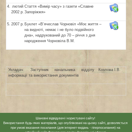
4.
лютий
Стаття «Вимір часу» з газети «Славне
2002 р.
Запоріжжя»
5.
2007 р.
Буклет «В’ячеслав Чорновіл «Моє життя –
на видноті, немає і не було подвійного
дна», надрукований до 70 – річчя з дня
народження Чорновіла В.М.
Укладач: Заступник начальника відділу
Козлова І.В.
інформації та використання документів
Шановні відвідувачі і користувачі сайту!
Використання будь-яких матеріалів, що опубліковані на цьому сайті, дозволяється
при умові вказання посилання (для інтернет-видань - гіперпосилання) на