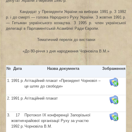
депутат України з березня 1990 р.
Кандидат у Президенти України на виборах 1991 р. З 1992
р. і до смерті — голова Народного Руху України. З жовтня 1991 р.
— Гетьман українського козацтва. З 1995 р. член української
делегації в Парламентській Асамблеї Ради Європи.
Тематичний перелік до виставки
«До 80-річчя з дня народження Чорновіла В.М.»
№
Дата
Назва документа
Зображення
1.
1991 р.
Агітаційний плакат «Президент Чорновіл –
це шлях до свободи»
2.
1991 р.
Агітаційний плакат
3.
17
Протокол ІХ конференції Запорізької
жовтня
крайової організації Руху за участю
1992 р.
Чорновіла В.М.