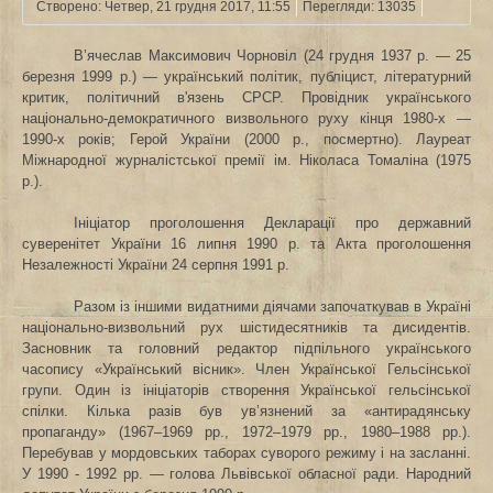
Створено: Четвер, 21 грудня 2017, 11:55
Перегляди: 13035
В’ячеслав Максимович Чорновіл (24 грудня 1937 р. — 25
березня 1999 р.) — український політик, публіцист, літературний
критик, політичний в'язень СРСР. Провідник українського
національно-демократичного визвольного руху кінця 1980-х —
1990-х років; Герой України (2000 р., посмертно). Лауреат
Міжнародної журналістської премії ім. Ніколаса Томаліна (1975
р.).
Ініціатор проголошення Декларації про державний
суверенітет України 16 липня 1990 р. та Акта проголошення
Незалежності України 24 серпня 1991 р.
Разом із іншими видатними діячами започаткував в Україні
національно-визвольний рух шістидесятників та дисидентів.
Засновник та головний редактор підпільного українського
часопису «Український вісник». Член Української Гельсінської
групи. Один із ініціаторів створення Української гельсінської
спілки. Кілька разів був ув’язнений за «антирадянську
пропаганду» (1967–1969 рр., 1972–1979 рр., 1980–1988 рр.).
Перебував у мордовських таборах суворого режиму і на засланні.
У 1990 - 1992 рр. — голова Львівської обласної ради. Народний